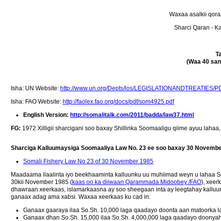
Waxaa asalkii qor
Sharci Qaran - 
T
(Waa 40 san
Isha: UN Website:
http://www.un.org/Depts/los/LEGISLATIONANDTREATIES/
Isha: FAO Website:
http://faolex.fao.org/docs/pdf/som4925.pdf
English Version:
http://somalitalk.com/2011/badda/law37.html
FG:
1972 Xilligii sharcigani soo baxay Shillinka Soomaaligu qiime ayuu laha
Sharciga Kalluumaysiga Soomaaliya Law No. 23 ee soo baxay 30 Novemb
Somali Fishery Law No 23 of 30 November 1985
Maadaama ilaalinta iyo beekhaaminta kalluunku uu muhiimad weyn u lahaa S
30kii November 1985 (
kaas oo ka diiwaan Qarammada Midoobey /FAO
), xeer
dhawraan xeerkaas, islamarkaasna ay soo sheegaan inta ay leegtahay kallu
ganaax adag ama xabsi. Waxaa xeerkaas ku cad in:
Ganaax gaaraya ilaa So.Sh. 10,000 laga qaadayo doonta aan matoorka l
Ganaax dhan So.Sh. 15,000 ilaa So.Sh. 4,000,000 laga qaadayo doonyah