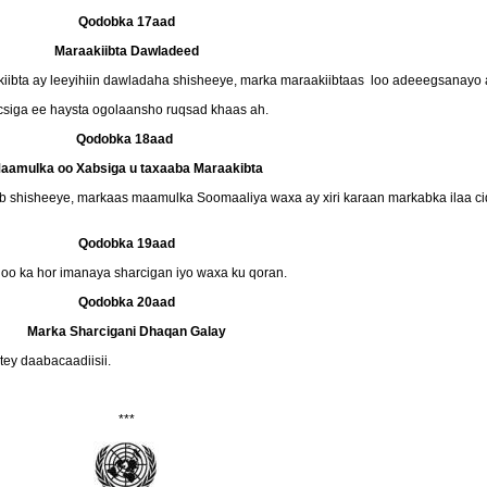
Qodobka 17aad
Maraakiibta Dawladeed
ibta ay leeyihiin dawladaha shisheeye, marka maraakiibtaas loo adeeegsanayo 
siga ee haysta ogolaansho ruqsad khaas ah.
Qodobka 18aad
aamulka oo Xabsiga u taxaaba Maraakibta
b shisheeye, markaas maamulka Soomaaliya waxa ay xiri karaan markabka ilaa ciq
Qodobka 19aad
o ka hor imanaya sharcigan iyo waxa ku qoran.
Qodobka 20aad
Marka Sharcigani Dhaqan Galay
ey daabacaadiisii.
***