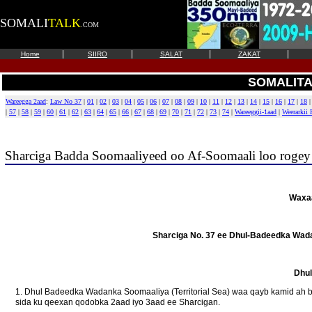
SOMALI
TALK
.COM
|
|
|
|
Home
SIIRO
SALAT
ZAKAT
SOMALITA
Wareegga 2aad
:
Law No 37
|
01
|
02
|
03
|
04
|
05
|
06
|
07
|
08
|
09
|
10
|
11
|
12
|
13
|
14
|
15
|
16
|
17
|
18
|
57
|
58
|
59
|
60
|
61
|
62
|
63
|
64
|
65
|
66
|
67
|
68
|
69
|
70
|
71
|
72
|
73
|
74
|
Wareeggii-1aad
|
Weerarkii
Sharciga Badda Soomaaliyeed oo Af-Soomaali loo rogey
Waxa
Sharciga No. 37 ee Dhul-Badeedka Wadan
Dhul
1. Dhul Badeedka Wadanka Soomaaliya (Territorial Sea) waa qayb kamid ah b
sida ku qeexan qodobka 2aad iyo 3aad ee Sharcigan.