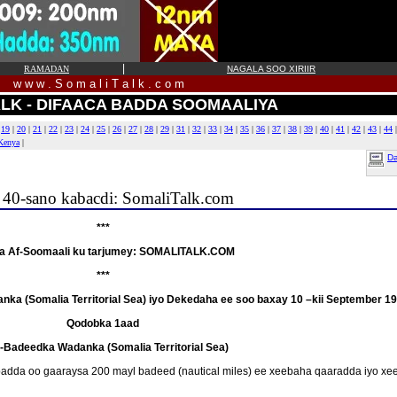
|
RAMADAN
NAGALA SOO XIRIIR
w w w . S o m a l i T a l k . c o m
LK - DIFAACA BADDA SOOMAALIYA
|
19
|
20
|
21
|
22
|
23
|
24
|
25
|
26
|
27
|
28
|
29
|
31
|
32
|
33
|
34
|
35
|
36
|
37
|
38
|
39
|
40
|
41
|
42
|
43
|
44
 Kenya
|
Da
 40-sano kabacdi: SomaliTalk.com
***
a Af-Soomaali ku tarjumey: SOMALITALK.COM
***
ka (Somalia Territorial Sea) iyo Dekedaha ee soo baxay 10 –kii September 1
Qodobka 1aad
-Badeedka Wadanka (Somalia Territorial Sea)
adda oo gaaraysa 200 mayl badeed (nautical miles) ee xeebaha qaaradda iyo xee