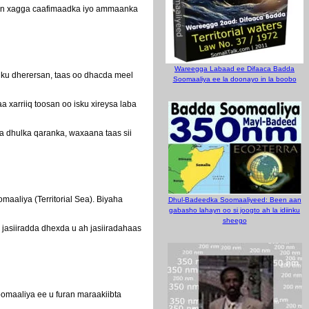
an xagga caafimaadka iyo ammaanka
Wareegga Labaad ee Difaaca Badda
ku dherersan, taas oo dhacda meel
Soomaaliya ee la doonayo in la boobo
 xarriiq toosan oo isku xireysa laba
a dhulka qaranka, waxaana taas sii
aliya (Territorial Sea). Biyaha
Dhul-Badeedka Soomaaliyeed: Been aan
gabasho lahayn oo si joogto ah la idiinku
sheego
a jasiiradda dhexda u ah jasiiradahaas
oomaaliya ee u furan maraakiibta