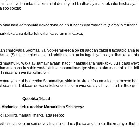
a in la fuliyo baaritaan la xiriira fal-dembiyeed ka dhacay markabka dushiisha a
a soo socda:
a ama kala dambaynta dekeddaha ee dhul-badeedka wadanka (Somalia territorial 
markabka ama dalka leh calanka suran markabka;
aan sharciyada Soomaaliya iyo xeerarkeeda oo ku aaddan xabsi u taxaabid ama ba
ka (Somalia territorial sea) kaddib marka uu ka tago biyaha xiga dhanka xeebt
ad maamulku waxa ay samaynayaan, haddii naakuudaha markabku uu sidaas weydi
 islamarkaasna la sahlo wada xiriirka maamulkaas iyo shaqaalaha markabka. Hadd
la maaraynayo (la xallinayo).
maraya dhul-badeedka Soomaaliya, sida in la xiro qofna ama lagu sameeyo baa
rial sea), markabkaas oo waxa keliya oo uu samaynayaa ay tahay in uu ka dhex 
Qodobka 16aad
 Madaniga eek u aaddan Maraakiibta Shisheeye
la xiriirta madani, marka laga reebo:
dhiisu taas oo uu sameeyey inta uu ku dhex jiro safarka uu ku dhexmarayo dh