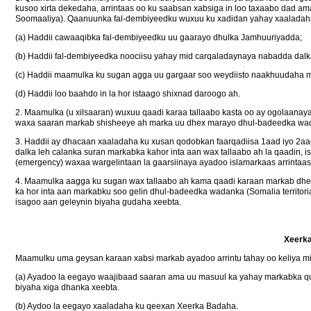
kusoo xirta dekedaha, arrintaas oo ku saabsan xabsiga in loo taxaabo dad am
Soomaaliya). Qaanuunka fal-dembiyeedku wuxuu ku xadidan yahay xaaladah
(a) Haddii cawaaqibka fal-dembiyeedku uu gaarayo dhulka Jamhuuriyadda;
(b) Haddii fal-dembiyeedka noociisu yahay mid carqaladaynaya nabadda dalk
(c) Haddii maamulka ku sugan agga uu gargaar soo weydiisto naakhuudaha 
(d) Haddii loo baahdo in la hor istaago shixnad daroogo ah.
2. Maamulka (u xilsaaran) wuxuu qaadi karaa tallaabo kasta oo ay ogolaanay
waxa saaran markab shisheeye ah marka uu dhex marayo dhul-badeedka wadan
3. Haddii ay dhacaan xaaladaha ku xusan qodobkan faarqadiisa 1aad iyo 2a
dalka leh calanka suran markabka kahor inta aan wax tallaabo ah la qaadin,
(emergency) waxaa wargelintaan la gaarsiinaya ayadoo islamarkaas arrintaas 
4. Maamulka aagga ku sugan wax tallaabo ah kama qaadi karaan markab dhex
ka hor inta aan markabku soo gelin dhul-badeedka wadanka (Somalia territo
isagoo aan geleynin biyaha gudaha xeebta.
Xeerka
Maamulku uma geysan karaan xabsi markab ayadoo arrintu tahay oo keliya mid 
(a) Ayadoo la eegayo waajibaad saaran ama uu masuul ka yahay markabka qu
biyaha xiga dhanka xeebta.
(b) Aydoo la eegayo xaaladaha ku qeexan Xeerka Badaha.