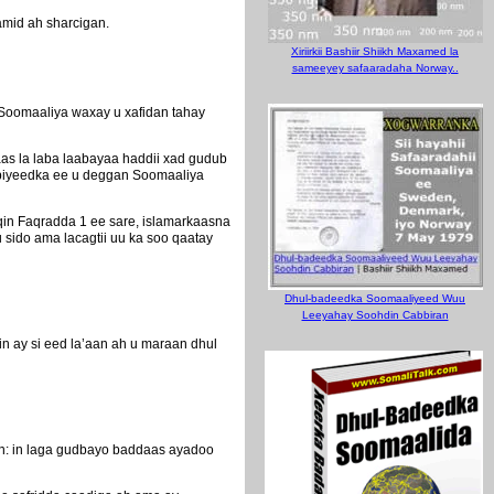
mid ah sharcigan.
Xiriirkii Bashiir Shiikh Maxamed la
sameeyey safaaradaha Norway..
 Soomaaliya waxay u xafidan tahay
as la laba laabayaa haddii xad gudub
biyeedka ee u deggan Soomaaliya
qin Faqradda 1 ee sare, islamarkaasna
sido ama lacagtii uu ka soo qaatay
Dhul-badeedka Soomaaliyeed Wuu
Leeyahay Soohdin Cabbiran
 ay si eed la’aan ah u maraan dhul
an: in laga gudbayo baddaas ayadoo