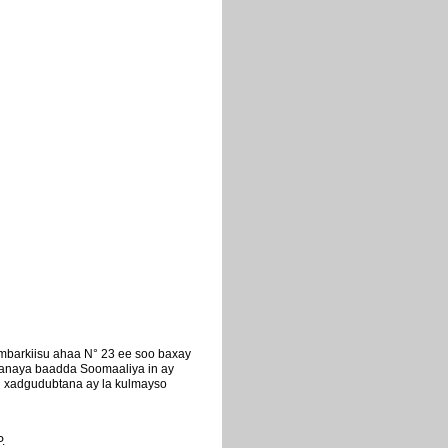
mbarkiisu ahaa N° 23 ee soo baxay
ysanaya baadda Soomaaliya in ay
u xadgudubtana ay la kulmayso
.