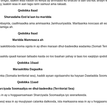
dhigto, laakiin waa haddii oo keliya ay arrintaasi ku dhacdo si aan ula kac ahayn
 laakiin waa in aan laga rarin xamuul ama rakaab.
Qodobka 8aad
Shuruudaha Eed la’aan ku maridda
dambaynta, caafimaadka ama ammaanka Jamhuuriyadda. Maritaanka noocaas ah w
alamiga ah.
Qodobka 9aad
Maridda Mamnuuca ah
kiibtooda looma ogola in ay dhex maraan dhul-badeedka wadanka (Somali Territ
idu qaadi karaan tallaabo kasta oo loo baahan yahay si taas loo xaqiijiyo qodo
Qodobka 10aad
Maraakiibta Dagaalka
ka (Somalia territorial sea), haddii aysan ogolaansho ka haysan Dawladda Sooma
Qodobka 11aad
rciyada Soomaaliya ee dhul-badeedka (Territorial Sea)
a in ay u hoggaansamaan Sharciyada Soomaaliya iyo xeerarkeeda.
 sea) waa in ay muujiyaan calanka dalkooda, isla markaasna waa in ay u hoggaan