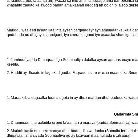
2. Maridda(eed la’aanta ah) waxaa ka mid ah in la istaago ama barroosinka la 
khasabto xaalad ka awood badan ama xaalad degdeg ah oo dhib la soo dersey,
Mariddu waa eed la’aan ilaa inta aysan carqaladaynayn ammaaanka, kala 
qodobada uu dhigayo sharcigani, iyo xeerarka guud iyo asaaska sharciga ca
1. Jamhuuriyadda Dimoqraadiga Soomaaliya dalalka aysan aqoonsanayn maraa
xeebta.
2. Haddii ay dhacdo in lagu xad gudbo Faqradda sare waxaa maamulka Soomaal
1. Maraakiibta dagaalka looma ogola in ay dhex maraan dhul-badeedka wadan
Qadarinta Sha
1. Dhammaan maraakiibta si eed la’aan ah u maraya (badda Soomaaliya) wa
2. Markab kasta ee dhex maraya dhul-badeedka wadanka (Somalia territorial
dhigayaan sharciyada Soomaaliya oo ay bixiyaan maamullada u xilsaaran.