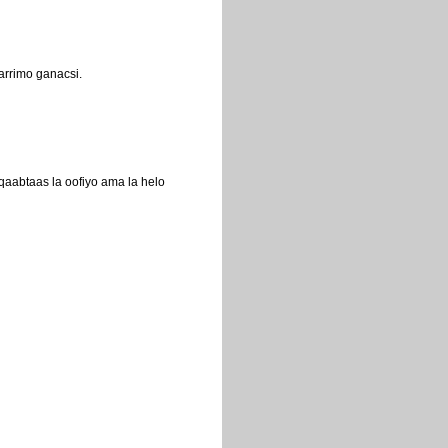
arrimo ganacsi.
aabtaas la oofiyo ama la helo