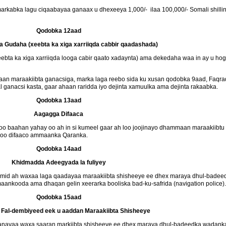
arkabka lagu ciqaabayaa ganaax u dhexeeya 1,000/- ilaa 100,000/- Somali shill
Qodobka 12aad
a Gudaha (xeebta ka xiga xarriiqda cabbir qaadashada)
ebta ka xiga xarriiqda looga cabir qaato xadaynta) ama dekedaha waa in ay u
n maraakiibta ganacsiga, marka laga reebo sida ku xusan qodobka 9aad, Faqrad
ganacsi kasta, gaar ahaan raridda iyo dejinta xamuulka ama dejinta rakaabka.
Qodobka 13aad
Aagagga Difaaca
o baahan yahay oo ah in si kumeel gaar ah loo joojinayo dhammaan maraakiibtu 
i loo difaaco ammaanka Qaranka.
Qodobka 14aad
Khidmadda Adeegyada la fuliyey
 mid ah waxaa laga qaadayaa maraakiibta shisheeye ee dhex maraya dhul-badeedk
maankooda ama dhaqan gelin xeerarka booliska bad-ku-safrida (navigation police)
Qodobka 15aad
Fal-dembiyeed eek u aaddan Maraakiibta Shisheeye
ayaa waxa saaran markiibta shisheeye ee dhex maraya dhul-badeedka wadanka (