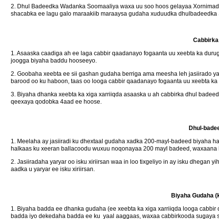
2. Dhul Badeedka Wadanka Soomaaliya waxa uu soo hoos gelayaa Xornimad
shacabka ee lagu galo maraakiib maraaysa gudaha xuduudka dhulbadeedka 
Cabbirka
1. Asaaska caadiga ah ee laga cabbir qaadanayo fogaanta uu xeebta ka dur
joogga biyaha baddu hooseeyo.
2. Goobaha xeebta ee sii gashan gudaha berriga ama meesha leh jasiirado yar
barood oo ku haboon, taas oo looga cabbir qaadanayo fogaanta uu xeebta ka
3. Biyaha dhanka xeebta ka xiga xarriiqda asaaska u ah cabbirka dhul badee
qeexaya qodobka 4aad ee hoose.
Dhul-badee
1. Meelaha ay jasiiradi ku dhextaal gudaha xadka 200-mayl-badeed biyaha h
halkaas ku xeeran ballacoodu wuxuu noqonayaa 200 mayl badeed, waxaana l
2. Jasiiradaha yaryar oo isku xiriirsan waa in loo tixgeliyo in ay isku dhegan
aadka u yaryar ee isku xiriirsan.
Biyaha Gudaha (k
1. Biyaha badda ee dhanka gudaha (ee xeebta ka xiga xarriiqda looga cabbir 
badda iyo dekedaha badda ee ku yaal aaggaas, waxaa cabbirkooda sugaya sh