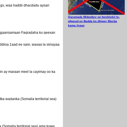
ings, waa haddii dhacdadu aysan
Qaramada Midoobey oo heshiiskii Is-
afgarad ee Badda ka dhigay Waxba
kama jiraan
 hoggaansamaan Faqradaha ku qeexan
diisa 1aad ee sare, waxaa la siinayaa
in ay maraan meel la cayimay oo ka
a wadanka (Somalia territorial sea)
.
Somalia territorial sea) ama kuwa