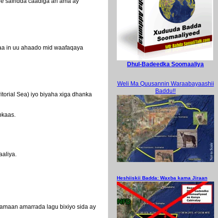
 ee safridda caadiga ah ama ay
aa in uu ahaado mid waafaqaya
Dhul-Badeedka Soomaaliya
Weli Ma Quusannin Waraabayaashii
Baddu!!
orial Sea) iyo biyaha xiga dhanka
bkaas.
aliya.
Heshiiskii Badda: Waxba kama Jiraan
samaan amarrada lagu bixiyo sida ay