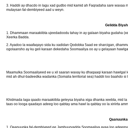
3. Haddii ay dhacdo in lagu xad gudbo mid kamid ah Faqradaha sare waxaa m
mutaysan fal-dembiyeed aad u weyn.
Gelidda Biyah
1. Dhammaan maraakiibta ujeedadoodu tahay in ay galaan biyaha gudaha (xe
Xeerka Badda.
2. Ayadoo la waafaqayo sida ku xadidan Qodobka 5aad ee sharcigan, dhammaa
ogolaansho ay ku geli karaan dekedaha Soomaaliya oo ay u gelayaan hawlgal 
Maamulka Soomaaliyeed ee u xil saaran waxay ku dhaqaaqi karaan hawlgal lo
mid ah dhul-badeedka wadanka (Somalia territorial sea) haddii loo baahdo s
Khidmada laga qaado maraakiibta geleysa biyaha xiga dhanka xeebta, mid la
taas oo looga qaadayo adeeg loo qabtay ama hawl la qabtay oo la xiriirta am
Qaanuunka 
1. Qaanuunka fal-dembiyeed ee Jamhuuryadda Soomaaliya ayaa loo adeegsan