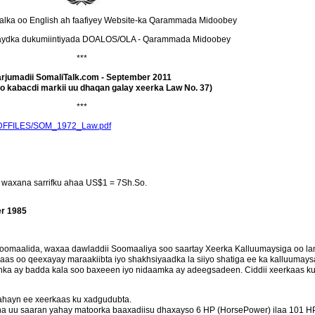
aalka oo English ah faafiyey Website-ka Qarammada Midoobey
Kaydka dukumiintiyada DOALOS/OLA - Qarammada Midoobey
***
arjumadii SomaliTalk.com - September 2011
o kabacdi markii uu dhaqan galay xeerka Law No. 37)
***
PDFFILES/SOM_1972_Law.pdf
a, waxana sarrifku ahaa US$1 = 7Sh.So.
er 1985
oomaalida, waxaa dawladdii Soomaaliya soo saartay Xeerka Kalluumaysiga oo la
kaas oo qeexayay maraakiibta iyo shakhsiyaadka la siiyo shatiga ee ka kalluuma
unka ay badda kala soo baxeeen iyo nidaamka ay adeegsadeen. Ciddii xeerkaas k
ahayn ee xeerkaas ku xadgudubta.
a uu saaran yahay matoorka baaxadiisu dhaxayso 6 HP (HorsePower) ilaa 101 HP