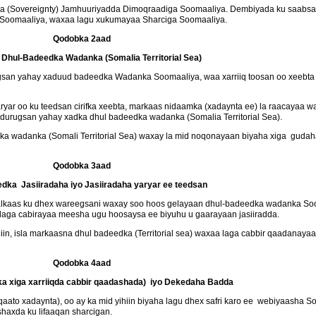
a (Sovereignty) Jamhuuriyadda Dimoqraadiga Soomaaliya. Dembiyada ku saabs
Soomaaliya, waxaa lagu xukumayaa Sharciga Soomaaliya.
Qodobka 2aad
 Dhul-Badeedka Wadanka (Somalia Territorial Sea)
ugsan yahay xaduud badeedka Wadanka Soomaaliya, waa xarriiq toosan oo xeebta 
yar oo ku teedsan cirifka xeebta, markaas nidaamka (xadaynta ee) la raacayaa waa
 durugsan yahay xadka dhul badeedka wadanka (Somalia Territorial Sea).
dka wadanka (Somali Territorial Sea) waxay la mid noqonayaan biyaha xiga gudah
Qodobka 3aad
dka Jasiiradaha iyo Jasiiradaha yaryar ee teedsan
alkaas ku dhex wareegsani waxay soo hoos gelayaan dhul-badeedka wadanka Sooma
aga cabirayaa meesha ugu hoosaysa ee biyuhu u gaarayaan jasiiradda.
 yihiin, isla markaasna dhul badeedka (Territorial sea) waxaa laga cabbir qaadanaya
Qodobka 4aad
a xiga xarriiqda cabbir qaadashada) iyo Dekedaha Badda
qaato xadaynta), oo ay ka mid yihiin biyaha lagu dhex safri karo ee webiyaasha S
axda ku lifaaqan sharcigan.