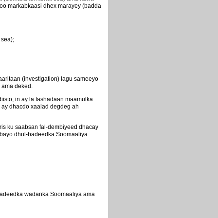
yadoo markabkaasi dhex marayey (badda
sea);
aritaan (investigation) lagu sameeyo
a ama deked.
isto, in ay la tashadaan maamulka
ii ay dhacdo xaalad degdeg ah
ris ku saabsan fal-dembiyeed dhacay
gudbayo dhul-badeedka Soomaaliya
ul-badeedka wadanka Soomaaliya ama