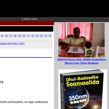
|
Allah Is Great
|
45
|
46
|
47
|
48
|
49
|
50
|
51
|
52
|
53
|
54
|
55
|
56
abaco Boggan | Print
Admiral Faarax Qare: Badda Soomaaliya
Waxaa Lagu Yahay Duullaan
972
baha jasiiradaha, oo lagu xadeeyey