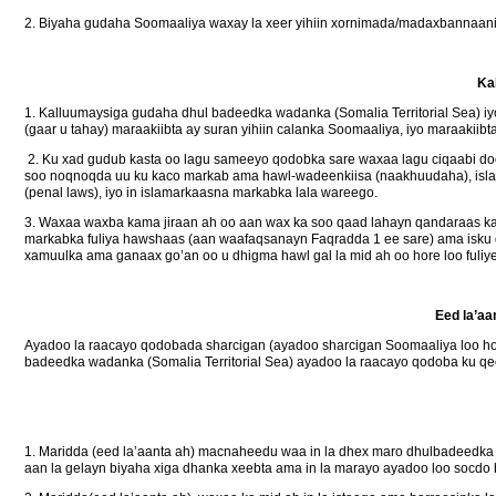
2. Biyaha gudaha Soomaaliya waxay la xeer yihiin xornimada/madaxbannaa
Ka
1. Kalluumaysiga gudaha dhul badeedka wadanka (Somalia Territorial Sea) i
(gaar u tahay) maraakiibta ay suran yihiin calanka Soomaaliya, iyo maraakiibta
2. Ku xad gudub kasta oo lagu sameeyo qodobka sare waxaa lagu ciqaabi doo
soo noqnoqda uu ku kaco markab ama hawl-wadeenkiisa (naakhuudaha), is
(penal laws), iyo in islamarkaasna markabka lala wareego.
3. Waxaa waxba kama jiraan ah oo aan wax ka soo qaad lahayn qandaraas kas
markabka fuliya hawshaas (aan waafaqsanayn Faqradda 1 ee sare) ama isku d
xamuulka ama ganaax go’an oo u dhigma hawl gal la mid ah oo hore loo fuliye
Eed la’a
Ayadoo la raacayo qodobada sharcigan (ayadoo sharcigan Soomaaliya loo hog
badeedka wadanka (Somalia Territorial Sea) ayadoo la raacayo qodoba ku q
1. Maridda (eed la’aanta ah) macnaheedu waa in la dhex maro dhulbadeedka
aan la gelayn biyaha xiga dhanka xeebta ama in la marayo ayadoo loo socdo