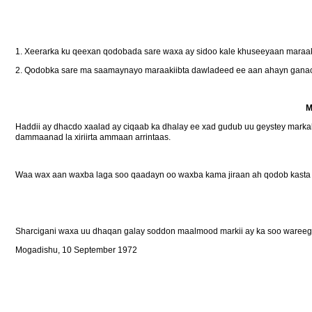
1. Xeerarka ku qeexan qodobada sare waxa ay sidoo kale khuseeyaan maraaki
2. Qodobka sare ma saamaynayo maraakiibta dawladeed ee aan ahayn ganac
M
Haddii ay dhacdo xaalad ay ciqaab ka dhalay ee xad gudub uu geystey marka
dammaanad la xiriirta ammaan arrintaas.
Waa wax aan waxba laga soo qaadayn oo waxba kama jiraan ah qodob kasta o
Sharcigani waxa uu dhaqan galay soddon maalmood markii ay ka soo wareegt
Mogadishu, 10 September 1972