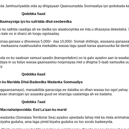
nida Jamhuuriyadda sida ay dhigayaan Qaanuunadda Soomaaliya iyo qodobada ka
Qodobka 5aad
lluumaysiga iyo ku safridda dhul-xeebeedka
yo ku safrida caadiga ah ee dadka iyo alaabooyinka ee inta u dhaxaysa dekedaha
 kale oo si sharci ah loogu ogolaaday.
naa ganaax u dhexeeya 5,000/- ilaa 10,000/- Somali shillings, waxaana ganaaxa
la markaasna naakhuudaha markabku waxaa lagu qaadi karaa qaanuunka fal-dem
ta oo ku saabsan xamuul qaadis (transportation) oo la galo ayadoo aan la waafa
aya in uu fuliyo waxaa gaanaaxiisu noqonayaa mid u dhigma 5-laab xamuulka uu 
y.
Qodobka 6aad
an ku Maridda Dhul-Badeedka Wadanka Soomaaliya
gaansamayo), maraakiibta ganacsiga ee dalalka oo dhan waxaa loo ogol yahay in
eexan sharcigan iyo asaaska guud ee sharciga caalamiga ah ee badaha.
Qodobka 7aad
Macnaha/qeexidda: Eed La’aan ku marid
 wadanka (Somalaia Territorial Sea) ayadoo ujeedadu tahay mid ka mida arrimah
 biyaha gudaha, ama laga yimid biyaha gudaha oo loo socdo badweynta.