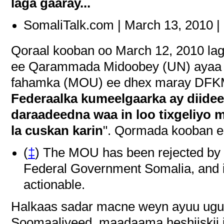
laga gaaray...
SomaliTalk.com | March 13, 2010 |
Qoraal kooban oo March 12, 2010 lag
ee Qarammada Midoobey (UN) ayaa sh
fahamka (MOU) ee dhex maray DFKM
Federaalka kumeelgaarka ay diidee
daraadeedna waa in loo tixgeliyo m
la cuskan karin
". Qormada kooban e
(
‡
) The MOU has been rejected by t
Federal Government Somalia, and i
actionable.
Halkaas sadar macne weyn ayuu ugu
Soomaaliyeed, maadaama heshiiskii