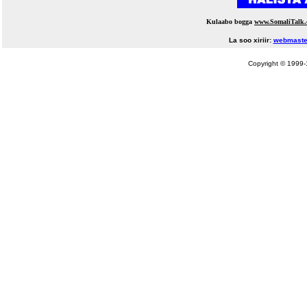
Kulaabo bogga
www.SomaliTalk
La soo xiriir:
webmaste
Copyright © 1999-1