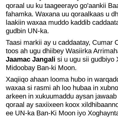
qoraal uu ku taageerayo go'aankii Ba
fahamka. Waxana uu qoraalkaas u dhii
laakiin waxaa muddo kaddib caddaatay
gudbin UN-ka.
Taasi markii ay u caddaatay, Cumar 
toos ah ugu dhiibey Wasiirka Arri
Jaamac Jangali
si u ugu sii gudbi
Midoobay Ban-ki Moon.
Xaqiiqo ahaan looma hubo in warqadd
waxaa si rasmi ah loo hubaa in xubno
arkeen in xukuumaddu aysan jawaab u
qoraal ay saxiixeen koox xildhibaan
ee UN-ka Ban-Ki Moon iyo Xoghaynt