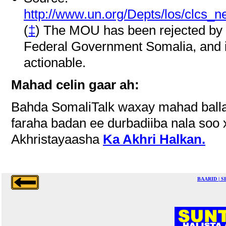
http://www.un.org/Depts/los/clcs_
(
‡
) The MOU has been rejected by t
Federal Government Somalia, and i
actionable.
Mahad celin gaar ah:
Bahda SomaliTalk waxay mahad balla
faraha badan ee durbadiiba nala soo x
Akhristayaasha
Ka Akhri Halkan.
BAARID | 