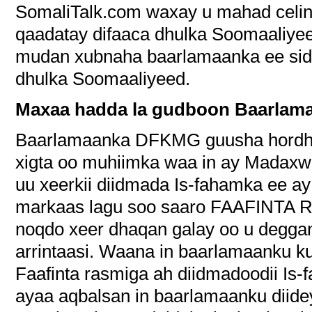
SomaliTalk.com waxay u mahad celin
qaadatay difaaca dhulka Soomaaliye
mudan xubnaha baarlamaanka ee sida
dhulka Soomaaliyeed.
Maxaa hadda la gudboon Baarla
Baarlamaanka DFKMG guusha hordha
xigta oo muhiimka waa in ay Madax
uu xeerkii diidmada Is-fahamka ee ay 
markaas lagu soo saaro FAAFINT
noqdo xeer dhaqan galay oo u degg
arrintaasi. Waana in baarlamaanku ku
Faafinta rasmiga ah diidmadoodii I
ayaa aqbalsan in baarlamaanku diidey