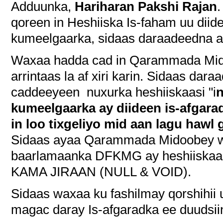
Adduunka,
Hariharan Pakshi Rajan
qoreen in Heshiiska Is-faham uu dii
kumeelgaarka, sidaas daraadeedna aa
Waxaa hadda cad in Qarammada Mid
arrintaas la af xiri karin. Sidaas da
caddeeyeen nuxurka heshiiskaasi "i
n
kumeelgaarka ay diideen is-afgar
in loo tixgeliyo mid aan lagu hawl 
Sidaas ayaa Qarammada Midoobey wa
baarlamaanka DFKMG ay heshiiskaa
KAMA JIRAAN (NULL & VOID).
Sidaas waxaa ku fashilmay qorshihii 
magac daray Is-afgaradka ee duudsi