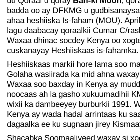
uu Qoraal u qoray
Ban-ki Moon
, qo
badda oo ay DFKMG u gudbisanaysay
ahaa heshiiska Is-faham (MOU). Apri
lagu daabacay qoraalkii Cumar C/rashi
Waxaa dhinac socdey Kenya oo xogt
cuskanayay Heshiiskaas is-fahamka.
Heshiiskaas markii hore lama soo ma
Golaha wasiirada ka mid ahna waxay
Waxaa soo baxday in Kenya ay muddo
noocaas ah la gasho xukuumadihii 
wixii ka dambeeyey burburkii 1991. W
Kenya ay wada hadal arrintaas ku sa
dagaalka ee ku sugnaan jirey Kismaa
Shacabka Soomaaliyeed waxay si xoo