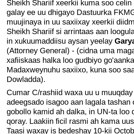
Sheikh Shariif xeerkii kuma soo celi
galay ee uu dhigayo Dastuurka FKMG 
muujinaya in uu saxiixay xeerkii dii
Sheikh Shariif si arrintaas aan loog
in xukuumaddiisu aysan yeelay
Gary
(Attorney General) - (cidna uma mag
xafiiskaas halka loo gudbiyo go'aan
Madaxweynuhu saxiixo, kuna soo saar
Dowladda).
Cumar C/rashiid waxa uu u muuqday 
adeegsado isagoo aan lagala tashan
gobollo kamid ah dalka, in UN-ta loo 
qoray. Laakiin ficil rasmi ah kama uu
Taasi waxay is bedeshay 10-kii Octo