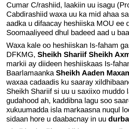
Cumar C/rashiid, laakiin uu isagu (Pr
Cabdirashiid waxa uu ka mid ahaa sar
aadka u difaacay heshiiska MOU ee 
Soomaaliyeed dhul badeed aad u baa
Waxa kale oo heshiiskan Is-faham 
DFKMG,
Sheikh Shariif Sheikh Ax
markii ay diideen heshiiskaas Is-f
Baarlamaanka
Sheikh Aaden Maxa
waxaa cadaadis ku saaray xildhibaan
Sheikh Shariif si uu u saxiixo muddo
gudahood ah, kaddibna lagu soo saaro
xukuumadda isla markaasna nuqul lo
sidaan hore u daabacnay in uu
durba