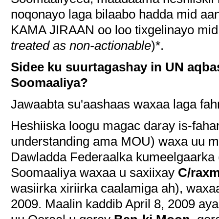
noqonayo laga bilaabo hadda mid aan
KAMA JIRAAN oo loo tixgelinayo mid 
treated as non-actionable
)*.
Sidee ku suurtagashay in UN aqba
Soomaaliya?
Jawaabta su'aashaas waxaa laga fa
Heshiiska loogu magac daray is-fa
understanding ama MOU) waxa uu ma
Dawladda Federaalka kumeelgaarka
Soomaaliya waxaa u saxiixay
C/rax
wasiirka xiriirka caalamiga ah), waxaa
2009. Maalin kaddib April 8, 2009 a