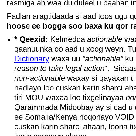
rasmiga ah waa dulduleel u baahan in
Fadlan aragtidaada si aad toos ugu q
hoose ee bogga soo baxa ku qor ra
* Qeexid:
Kelmedda
actionable
wa
qaanuunka oo aad u xoog weyn. 
Dictionary
waxa uu
"actionable"
ku 
reason to take legal action
". Sidaa
non-actionable
waxay si qayaxan u 
hadlayo loo cuskan karin sharci a
tiri MOU waxaa loo tixgelinayaa
no
Qarammada Midoobay ay si cad u q
ee Somalia/Kenya noqonayo VOID 
cuskan karin sharci ahaan, loona ti