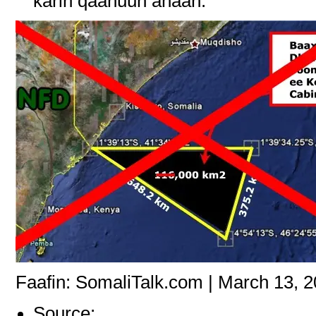
karin qaanuun ahaan.
Faafin: SomaliTalk.com | March 13, 
Source: