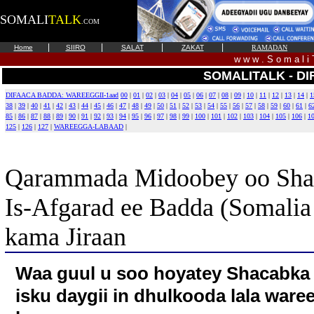
SOMALI
TALK
.COM
|
|
|
|
Home
SIIRO
SALAT
ZAKAT
RAMADAN
w w w . S o m a l i 
SOMALITALK - D
DIFAACA BADDA: WAREEGGII-1aad
00
|
01
|
02
|
03
|
04
|
05
|
06
|
07
|
08
|
09
|
10
|
11
|
12
|
13
|
14
|
1
38
|
39
|
40
|
41
|
42
|
43
|
44
|
45
|
46
|
47
|
48
|
49
|
50
|
51
|
52
|
53
|
54
|
55
|
56
|
57
|
58
|
59
|
60
|
61
|
6
85
|
86
|
87
|
88
|
89
|
90
|
91
|
92
|
93
|
94
|
95
|
96
|
97
|
98
|
99
|
100
|
101
|
102
|
103
|
104
|
105
|
106
|
1
125
|
126
|
127
|
WAREEGGA-LABAAD
|
Qarammada Midoobey oo Shaac
Is-Afgarad ee Badda (Somali
kama Jiraan
Waa guul u soo hoyatey Shacabka 
isku daygii in dhulkooda lala ware