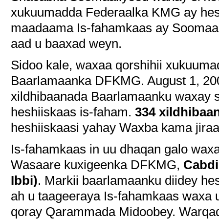
xukuumadda Federaalka KMG ay hesh
maadaama Is-fahamkaas ay Soomaali
aad u baaxad weyn.
Sidoo kale, waxaa qorshihii xukuuma
Baarlamaanka DFKMG. August 1, 200
xildhibaanada Baarlamaanku waxay si
heshiiskaas is-faham.
334 xildhibaa
heshiiskaasi yahay Waxba kama jiraa
Is-fahamkaas in uu dhaqan galo waxa
Wasaare kuxigeenka DFKMG,
Cabdi
Ibbi)
. Markii baarlamaanku diidey hes
ah u taageeraya Is-fahamkaas waxa
qoray Qarammada Midoobey. Warqad