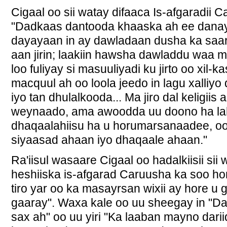
Cigaal oo sii watay difaaca Is-afgaradii C
"Dadkaas dantooda khaaska ah ee danay
dayayaan in ay dawladaan dusha ka saa
aan jirin; laakiin hawsha dawladdu waa
loo fuliyay si masuuliyadi ku jirto oo xil-
macquul ah oo loola jeedo in lagu xalliy
iyo tan dhulalkooda... Ma jiro dal keligiis
weynaado, ama awoodda uu doono ha la
dhaqaalahiisu ha u horumarsanaadee, oo 
siyaasad ahaan iyo dhaqaale ahaan."
Ra'iisul wasaare Cigaal oo hadalkiisii si
heshiiska is-afgarad Caruusha ka soo h
tiro yar oo ka masayrsan wixii ay hore u 
gaaray". Waxa kale oo uu sheegay in "Daw
sax ah" oo uu yiri "Ka laaban mayno dari