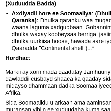
(Xuduudda Badda)
Axdiyadii hore ee Soomaaliya: (Dhul
Qaranka):
Dhulka qaranku waa muqad
waana laguma xadgudbaan. Gobanni
dhulka waxay koobeysaa berriga, jasii
dhulka uurkiisa hoose, hawada sare iy
Qaaradda "Continental shelf")...*
Hordhac:
Markii ay xornimada qaadatay Jamhuuri
dawladdii cusbayd shaaca ka qaaday sid
midayso dhammaan dadka Soomaaliyeed
Afrika.
Sida Soomaalidu u arkaan ama aaminsan yi
muransan yihiin ee xuduudaha kuma saab