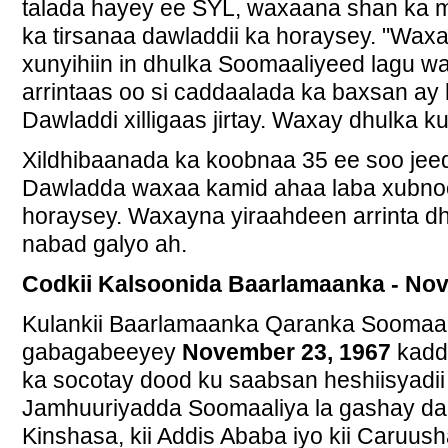
talada hayey ee SYL, waxaana shan ka m
ka tirsanaa dawladdii ka horaysey. "Wax
xunyihiin in dhulka Soomaaliyeed lagu w
arrintaas oo si caddaalada ka baxsan ay
Dawladdi xilligaas jirtay. Waxay dhulka 
Xildhibaanada ka koobnaa 35 ee soo jee
Dawladda waxaa kamid ahaa laba xubnood
horaysey. Waxayna yiraahdeen arrinta dhu
nabad galyo ah.
Codkii Kalsoonida Baarlamaanka - No
Kulankii Baarlamaanka Qaranka Soomaal
gabagabeeyey
November 23, 1967
kaddi
ka socotay dood ku saabsan heshiisyadii
Jamhuuriyadda Soomaaliya la gashay dala
Kinshasa, kii Addis Ababa iyo kii Caruush