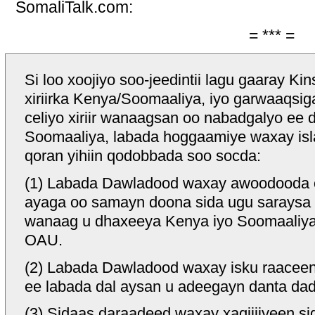
SomaliTalk.com:
= *** =
Si loo xoojiyo soo-jeedintii lagu gaaray K
xiriirka Kenya/Soomaaliya, iyo garwaaqsig
celiyo xiriir wanaagsan oo nabadgalyo ee
Soomaaliya, labada hoggaamiye waxay isl
qoran yihiin qodobbada soo socda:
(1) Labada Dawladood waxay awoodooda 
ayaga oo samayn doona sida ugu saraysa si 
wanaag u dhaxeeya Kenya iyo Soomaaliya,
OAU.
(2) Labada Dawladood waxay isku raaceen 
ee labada dal aysan u adeegayn danta da
(3) Sidaas daraadeed waxay xaqiijiyeen sid