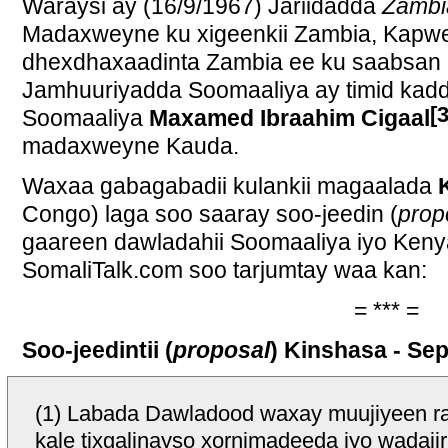
Waraysi ay (16/9/1967) Jariidadda
Zambi
Madaxweyne ku xigeenkii Zambia, Kapw
dhexdhaxaadinta Zambia ee ku saabsan 
Jamhuuriyadda Soomaaliya ay timid kaddi
[3
Soomaaliya
Maxamed Ibraahim Cigaal
madaxweyne Kauda.
Waxaa gabagabadii kulankii magaalada
Congo) laga soo saaray soo-jeedin (
prop
gaareen dawladahii Soomaaliya iyo Keny
SomaliTalk.com soo tarjumtay waa kan:
= *** =
Soo-jeedintii (
proposal
) Kinshasa - Se
(1) Labada Dawladood waxay muujiyeen ra
kale tixgalinayso xornimadeeda iyo wadaji