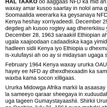
HAL TAAKO
oo aaggaas NFD ka mid ah
waxay amar kusoo saartay in nolol ama g
Soomaalida weerarka ka geysanaya NFD
Kenya heshay xorriyadeedi. December 2
degdeg ah kusoo rogtey aag dhererkiisu
December 28, 1963 saraakiil Ethiopian a
ugala xaajoodaan cadaadiska kaga yimi
hadleen sidii Kenya iyo Ethiopia u dhexma
is-xulufaysi ah oo ay si midaysan ugaga
February 1964 Kenya waxay ururka OAU wa
hayey ee NFD ay dhexdhexaadin ka sam
waxba kama socon xilligaas.
Ururka Midowga Afrika markii la asaasay
la sameeyo qaraar sheegaya in xuduudahii
uga tageen Gumaystayaashii. Shirkii Uru