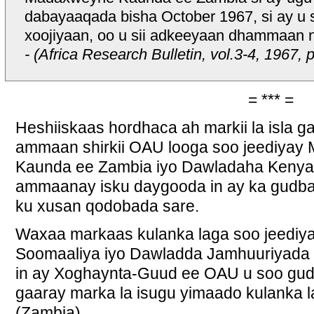
dabayaaqada bisha October 1967, si ay u s
xoojiyaan, oo u sii adkeeyaan dhammaan
- (Africa Research Bulletin, vol.3-4, 1967,
= *** =
Heshiiskaas hordhaca ah markii la isla 
ammaan shirkii OAU looga soo jeediya
Kaunda ee Zambia iyo Dawladaha Kenya 
ammaanay isku daygooda in ay ka gudba
ku xusan qodobada sare.
Waxaa markaas kulanka laga soo jeediy
Soomaaliya iyo Dawladda Jamhuuriyada 
in ay Xoghaynta-Guud ee OAU u soo gudb
gaaray marka la isugu yimaado kulanka 
(Zambia).