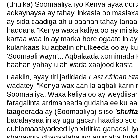
(dhulka) Soomaaliya iyo Kenya ayaa qorta
adkaynaysa ay tahay, inkasta oo maslax
ay sida caadiga ah u baahan tahay tanaa
haddana "Kenya waxa kaliya oo ay miisk
kartaa waa in ay marka hore ogaato in ay
kulankaas ku aqbalin dhulkeeda oo ay k
'Soomaali wayn'... Aqbalaada xornimada 
baahan yahay u ah wada xaajood kasta...
Laakiin, ayay tiri jariidada
East African St
wadatey, "Kenya wax aan la aqbali karin
Soomaaliya. Waxa keliya oo ay weydiisan
faragalinta arrimaheeda gudaha ee ku aada
taageerada ay (Soomaaliya) siiso
'shufta
badalaysaa in ay ugu gacan haadiso soo ce
dublomaasiyadeed iyo xiriirka ganacsi, iy
shaqaynta dhaqaalaha iyo arrimaha buls