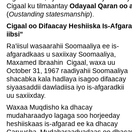
Cigaal ku tilmaantay
Odayaal Qaran oo a
(
Oustanding statesmanship
).
Cigaal oo Difaacay Heshiiska Is-Afgar
iibsi"
Ra'iisul wasaarahii Soomaaliya ee is-
afgaradkaas u saxiixay Soomaaliya,
Maxamed Ibraahin Cigaal, waxa uu
October 31, 1967 raadiyahii Soomaaliya
shacabka kala hadlaya isagoo difaacay
siyaasaddii dawladiisa iyo is-afgaradkii
uu saxiixday.
Waxaa Muqdisho ka dhacay
mudaharaadyo lagaga soo horjeeday
heshiiskaas is-afgarad ee ka dhacay