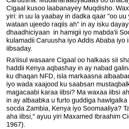
Caruusha. Mudaharaadyadaas oo dhacay xi
Cigaal kusoo laabanayey Muqdisho. Waxa
yiri: in uu la yaabay in dadka qaar "oo u
wataan ujeedo raqiis ah" in ay isku day
dhaadhiciyaan in hamigii iyo mabda'ii S
kulamadii Caruusha iyo Addis Ababa iyo 
iibsaday.
Ra'iisul wasaare Cigaal oo halkaas sii sh
haddii Kenya aqbashay in ay nabad gali
ku dhaqan NFD, isla markaasna albaabad
iyo wada xaajood ku saabsan mustaqbalk
magacaabi karaa iibsi? Ma waxaa iibsi 
in ay albaabka u furto guddiga hawlgalk
socda Zambia, Kenya iyo Soomaaliya? 
aha iibsi," ayuu yiri Maxamed Ibraahim C
1967).