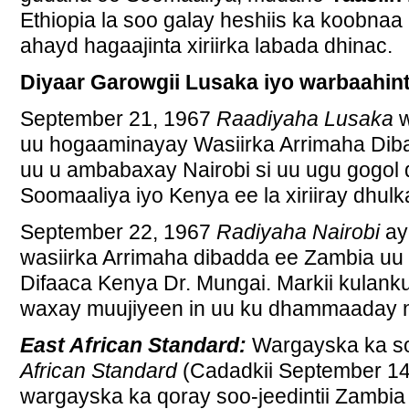
Ethiopia la soo galay heshiis ka koobnaa
ahayd hagaajinta xiriirka labada dhinac.
Diyaar Garowgii Lusaka iyo warbaahint
September 21, 1967
Raadiyaha Lusaka
w
uu hogaaminayay Wasiirka Arrimaha Di
uu u ambabaxay Nairobi si uu ugu gogol
Soomaaliya iyo Kenya ee la xiriiray dhulk
September 22, 1967
Radiyaha Nairobi
aya
wasiirka Arrimaha dibadda ee Zambia uu 
Difaaca Kenya Dr. Mungai. Markii kulan
waxay muujiyeen in uu ku dhammaaday 
East African Standard:
Wargayska ka s
African Standard
(Cadadkii September 14,
wargayska ka qoray soo-jeedintii Zambi