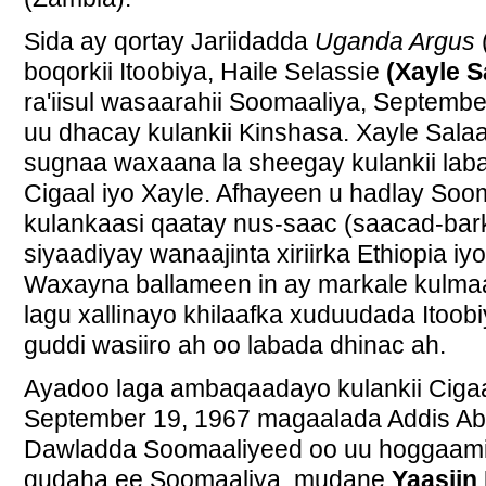
Sida ay qortay Jariidadda
Uganda Argus
boqorkii Itoobiya, Haile Selassie
(Xayle S
ra'iisul wasaarahii Soomaaliya, Septembe
uu dhacay kulankii Kinshasa. Xayle Sala
sugnaa waxaana la sheegay kulankii la
Cigaal iyo Xayle. Afhayeen u hadlay Soo
kulankaasi qaatay nus-saac (saacad-bar
siyaadiyay wanaajinta xiriirka Ethiopia 
Waxayna ballameen in ay markale kulmaa
lagu xallinayo khilaafka xuduudada Itoob
guddi wasiiro ah oo labada dhinac ah.
Ayadoo laga ambaqaadayo kulankii Cigaa
September 19, 1967 magaalada Addis Aba
Dawladda Soomaaliyeed oo uu hoggaamin
gudaha ee Soomaaliya, mudane
Yaasiin