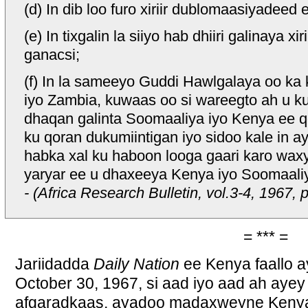
(d) In dib loo furo xiriir dublomaasiyadeed
(e) In tixgalin la siiyo hab dhiiri galinaya x
ganacsi;
(f) In la sameeyo Guddi Hawlgalaya oo k
iyo Zambia, kuwaas oo si wareegto ah u k
dhaqan galinta Soomaaliya iyo Kenya ee 
ku qoran dukumiintigan iyo sidoo kale in 
habka xal ku haboon looga gaari karo wa
yaryar ee u dhaxeeya Kenya iyo Soomaali
- (Africa Research Bulletin, vol.3-4, 1967, 
= *** =
Jariidadda
Daily Nation
ee Kenya faallo a
October 30, 1967, si aad iyo aad ah aye
afgaradkaas, ayadoo madaxweyne Kenyatt