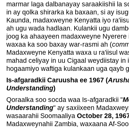
marmar laga dalbanayay saraakiishii la
in ay qolka shirarka ka baxaan, si ay i
Kaunda, madaxweyne Kenyatta iyo ra'iisu
ah ugu wada hadlaan. Kulankii ugu damb
joog ka ahaayeen madaxweyne Nyerere 
waxaa ka soo baxay war-rasmi ah (
comm
Madaxweyne Kenyatta waxa u ra'iisul wa
mahad celiyay in uu Cigaal weydiistay in 
hogaamiyo waftiga kulankaan uga qayb g
Is-afgaradkii Caruusha ee 1967 (
Arush
Understanding
)
Qoraalka soo socda waa Is-afgaradkii "
M
Understanding
" ay saxiixeen Madaxweyn
wasaarahii Soomaaliya
October 28, 196
Madaxweynahii Zambia, waxaana Af-Soom