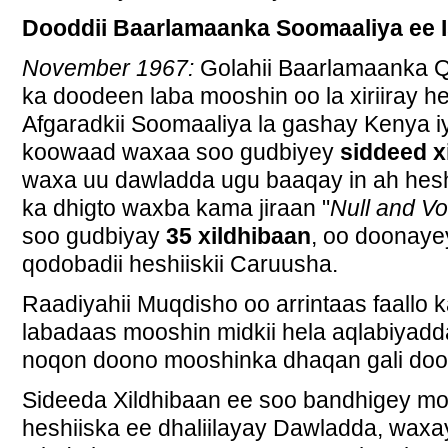
Dooddii Baarlamaanka Soomaaliya ee I
November 1967:
Golahii Baarlamaanka 
ka doodeen laba mooshin oo la xiriiray he
Afgaradkii Soomaaliya la gashay Kenya i
koowaad waxaa soo gudbiyey
siddeed x
waxa uu dawladda ugu baaqay in ah heshi
ka dhigto waxba kama jiraan "
Null and Vo
soo gudbiyay
35 xildhibaan
, oo doonayey
qodobadii heshiiskii Caruusha.
Raadiyahii Muqdisho oo arrintaas faallo 
labadaas mooshin midkii hela aqlabiyad
noqon doono mooshinka dhaqan gali doo
Sideeda Xildhibaan ee soo bandhigey m
heshiiska ee dhaliilayay Dawladda, waxa