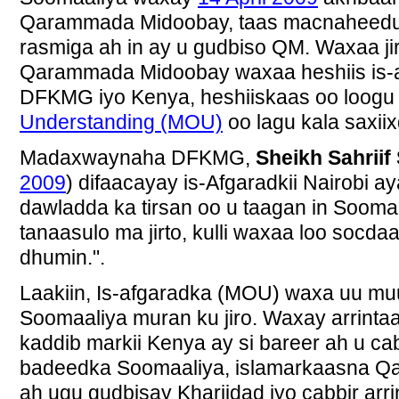
Qarammada Midoobay, taas macnaheedu 
rasmiga ah in ay u gudbiso QM. Waxaa jirta
Qarammada Midoobay waxaa heshiis is-
DFKMG iyo Kenya, heshiiskaas oo loogu
Understanding (MOU)
oo lagu kala saxiix
Madaxwaynaha DFKMG,
Sheikh Sahriif
2009
) difaacayay
is-Afgaradkii Nairobi ay
dawladda ka tirsan oo u taagan in Sooma
tanaasulo ma jirto, kulli waxaa loo socd
dhumin.".
Laakiin, Is-afgaradka (MOU) waxa uu mu
Soomaaliya muran ku jiro. Waxay arrinta
kaddib markii Kenya ay si bareer ah u ca
badeedka Soomaaliya, islamarkaasna Q
ah ugu gudbisay Khariidad iyo cabbir arr