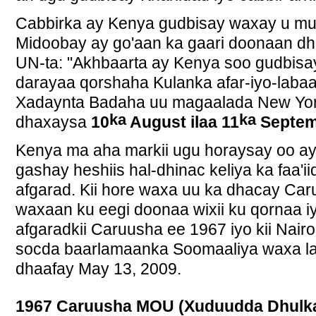
Cabbirka ay Kenya gudbisay waxay u m
Midoobay ay go'aan ka gaari doonaan dh
UN-ta: "Akhbaarta ay Kenya soo gudbisay
darayaa qorshaha Kulanka afar-iyo-laba
Xadaynta Badaha uu magaalada New York
ka
ka
dhaxaysa
10
August ilaa 11
Septem
Kenya ma aha markii ugu horaysay oo a
gashay heshiis hal-dhinac keliya ka faa'i
afgarad. Kii hore waxa uu ka dhacay C
waxaan ku eegi doonaa wixii ku qornaa iyo
afgaradkii Caruusha ee 1967 iyo kii Nairo
socda baarlamaanka Soomaaliya waxa la
dhaafay May 13, 2009.
1967 Caruusha MOU (Xuduudda Dhulka