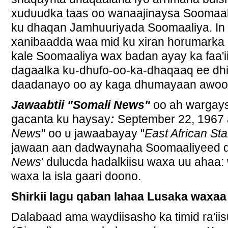
xuduudka taas oo wanaajinaysa Soomaal
ku dhaqan Jamhuuriyada Soomaaliya. In t
xanibaadda waa mid ku xiran horumarka 
kale Soomaaliya wax badan ayay ka faa'ii
dagaalka ku-dhufo-oo-ka-dhaqaaq ee dhi
daadanayo oo ay kaga dhumayaan awood,
Jawaabtii "Somali News"
oo ah wargay
gacanta ku haysay
:
September 22, 1967 
News
" oo u jawaabayay "
East African St
jawaan aan dadwaynaha Soomaaliyeed q
News
' dulucda hadalkiisu waxa uu ahaa: 
waxa la isla gaari doono.
Shirkii lagu qaban lahaa Lusaka waxaa
Dalabaad ama waydiisasho ka timid ra'ii