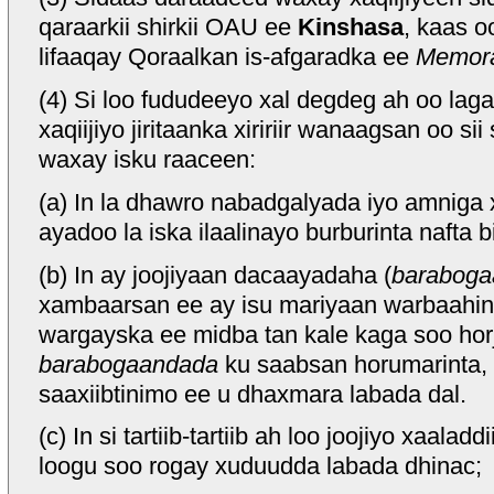
qaraarkii shirkii OAU ee
Kinshasa
, kaas o
lifaaqay Qoraalkan is-afgaradka ee
Memora
(4) Si loo fududeeyo xal degdeg ah oo laga
xaqiijiyo jiritaanka xiririir wanaagsan oo 
waxay isku raaceen:
(a) In la dhawro nabadgalyada iyo amniga
ayadoo la iska ilaalinayo burburinta nafta 
(b) In ay joojiyaan dacaayadaha (
baraboga
xambaarsan ee ay isu mariyaan warbaahint
wargayska ee midba tan kale kaga soo horje
barabogaandada
ku saabsan horumarinta, iy
saaxiibtinimo ee u dhaxmara labada dal.
(c) In si tartiib-tartiib ah loo joojiyo xaal
loogu soo rogay xuduudda labada dhinac;