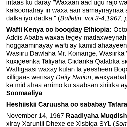
intaas ku daray "Waxaan aad ugu rajo w
kalsoonahay in waxa aan samaynaynaa ay 
dalka iyo dadka." (
Bulletin, vol.3-4,1967,
Wafti Kenya oo booqday Ethiopia:
Octo
Addis Ababa waxaa tegey madaxweynahi
hoggaaminayay wafti ay kamid ahaayeen W
Wasiiru Dawlaha Mr. Koinange, Wasiirka 
kuxigeenka Taliyaha Ciidanka Qalabka si
Waftigaasi waxay kulan la yeesheen Boqo
xilligaas werisay
Daily Nation
, waxyaabah
ka mid ahaa arrimo ku saabsan xiriirka a
Soomaaliya
.
Heshiiskii Caruusha oo sababay Tafar
November 14, 1967
Raadiyaha Muqdis
xiray Xaruntii Dhexe ee Xisbiga SYL (
Som