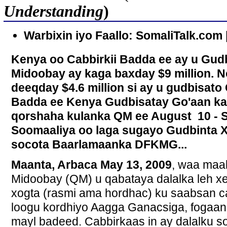
Understanding
)
Warbixin iyo Faallo: SomaliTalk.com 
Kenya oo Cabbirkii Badda ee ay u Gu
Midoobay ay kaga baxday $9 million. 
deeqday $4.6 million si ay u gudbisato
Badda ee Kenya Gudbisatay Go'aan ka
qorshaha kulanka QM ee August 10 - S
Soomaaliya oo laga sugayo Gudbinta X
socota Baarlamaanka DFKMG...
Maanta, Arbaca May 13, 2009
, waa maa
Midoobay (QM) u qabataya dalalka leh x
xogta (rasmi ama hordhac) ku saabsan c
loogu kordhiyo Aagga Ganacsiga, fogaan
mayl badeed. Cabbirkaas in ay dalalku 