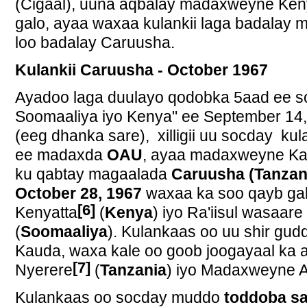
(Cigaal), uuna aqbalay madaxweyne Keny
galo, ayaa waxaa kulankii laga badalay
loo badalay Caruusha.
Kulankii Caruusha - October 1967
Ayadoo laga duulayo qodobka 5aad ee soo-
Soomaaliya iyo Kenya" ee September 14,
(eeg dhanka sare), xilligii uu socday ku
ee madaxda
OAU
, ayaa madaxweyne Ka
ku qabtay magaalada
Caruusha (Tanzan
October 28, 1967
waxaa ka soo qayb g
[6]
Kenyatta
(
Kenya
) iyo Ra'iisul wasaa
(
Soomaaliya
). Kulankaas oo uu shir g
Kauda, waxa kale oo goob joogayaal ka
[7]
Nyerere
(
Tanzania
) iyo Madaxweyne 
Kulankaas oo socday muddo
toddoba sa