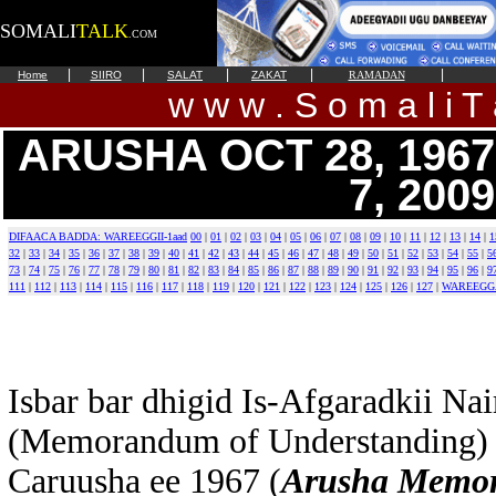
SOMALI
TALK
.COM
|
|
|
|
|
Home
SIIRO
SALAT
ZAKAT
RAMADAN
w w w . S o m a l i T 
ARUSHA OCT 28, 1967
7, 2009
DIFAACA BADDA: WAREEGGII-1aad
00
|
01
|
02
|
03
|
04
|
05
|
06
|
07
|
08
|
09
|
10
|
11
|
12
|
13
|
14
|
1
32
|
33
|
34
|
35
|
36
|
37
|
38
|
39
|
40
|
41
|
42
|
43
|
44
|
45
|
46
|
47
|
48
|
49
|
50
|
51
|
52
|
53
|
54
|
55
|
5
73
|
74
|
75
|
76
|
77
|
78
|
79
|
80
|
81
|
82
|
83
|
84
|
85
|
86
|
87
|
88
|
89
|
90
|
91
|
92
|
93
|
94
|
95
|
96
|
9
111
|
112
|
113
|
114
|
115
|
116
|
117
|
118
|
119
|
120
|
121
|
122
|
123
|
124
|
125
|
126
|
127
|
WAREEGG
Isbar bar dhigid Is-Afgaradkii Na
(Memorandum of Understanding) 
Caruusha ee 1967 (
Arusha Memo