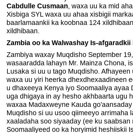
Cabdulle Cusmaan
, waxa uu ka mid ah
Xisbiga SYL waxa uu ahaa xisbigii marka
baarlamaankii ka koobnaa 124 xildhibaa
xildhibaan.
Zambia oo ka Walwashay Is-afgaradkii 
Zambiya waxay Muqdisho September 19, 1
wasaaradda lahayn Mr. Mainza Chona, i
Lusaka si uu u tago Muqdisho. Afhayeen
waxa uu yiri heerka dhexdhexaadineen e
u dhaxeeya Kenya iyo Soomaaliya ayaa
uga dhigaya in ay hesho akhbaarta ugu 
waxaa Madaxweyne Kauda go'aansaday in
Muqdisho si uu usoo qiimeeyo arrimaha la
xaaladaha soo siyaaday (ee ku saabsan
Soomaaliyeed oo ka horyimid heshiiskii I