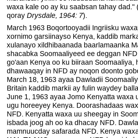
waxa kale oo ay ku saabsan tahay dad." 
qoray
Drysdale, 1964: 7
).
March 1963 Boqortooyadii Ingriisku wax
xornimo garsiinayso Kenya, kaddib marka
xulanayo xildhibaanada baarlamaanka Ma
shacabka Soomaaliyeed ee deggan NFD a
go'aan Kenya oo ku biiraan Soomaaliya,
dhawaaqay in NFD ay noqon doonto gob
March 18, 1963 ayaa Dawladii Soomaaliya 
Britain kaddib markii ay fulin waydey bal
June 1, 1963 ayaa Jomo Kenyatta waxa uu
ugu horeeyey Kenya. Doorashadaas wax
NFD. Kenyatta waxa uu sheegay in Soom
isbada joog ah oo ka dhacay NFD. Dawl
mamnuucday safarada NFD. Kenya waxay