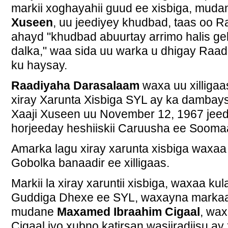
markii xoghayahii guud ee xisbiga, mud
Xuseen
, uu jeediyey khudbad, taas oo R
ahayd "khudbad abuurtay arrimo halis ge
dalka," waa sida uu warka u dhigay Raa
ku haysay.
Raadiyaha Darasalaam
waxa uu xilligaa
xiray Xarunta Xisbiga SYL ay ka dambays
Xaaji Xuseen uu November 12, 1967 jeed
horjeeday heshiiskii Caruusha ee Soomaa
Amarka lagu xiray xarunta xisbiga waxaa
Gobolka banaadir ee xilligaas.
Markii la xiray xaruntii xisbiga, waxaa k
Guddiga Dhexe ee SYL, waxayna markaa
mudane
Maxamed Ibraahim Cigaal
,
wax
Cigaal iyo xubno katirsan wasiiradiisu a