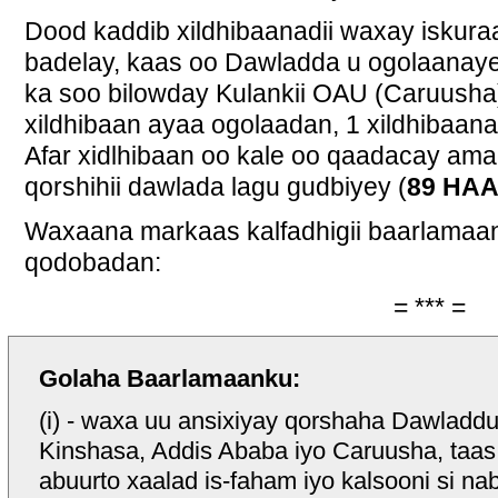
Dood kaddib xildhibaanadii waxay iskur
badelay, kaas oo Dawladda u ogolaanayey 
ka soo bilowday Kulankii OAU (Caruusha)
xildhibaan ayaa ogolaadan, 1 xildhibaana
Afar xidlhibaan oo kale oo qaadacay am
qorshihii dawlada lagu gudbiyey (
89 HAA
Waxaana markaas kalfadhigii baarlamaan
qodobadan:
= *** =
Golaha Baarlamaanku:
(i) - waxa uu ansixiyay qorshaha Dawladdu
Kinshasa, Addis Ababa iyo Caruusha, taas
abuurto xaalad is-faham iyo kalsooni si na