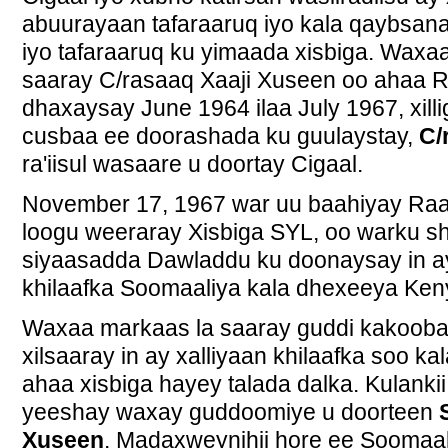
abuurayaan tafaraaruq iyo kala qaybsana
iyo tafaraaruq ku yimaada xisbiga. Waxa
saaray C/rasaaq Xaaji Xuseen oo ahaa Ra'
dhaxaysay June 1964 ilaa July 1967, xil
cusbaa ee doorashada ku guulaystay,
C/
ra'iisul wasaare u doortay Cigaal.
November 17, 1967 war uu baahiyay Raa
loogu weeraray Xisbiga SYL, oo warku s
siyaasadda Dawladdu ku doonaysay in ay
khilaafka Soomaaliya kala dhexeeya Keny
Waxaa markaas la saaray guddi kakooba
xilsaaray in ay xalliyaan khilaafka soo k
ahaa xisbiga hayey talada dalka. Kulanki
yeeshay waxay guddoomiye u doorteen
Xuseen
. Madaxweynihii hore ee Soomaa