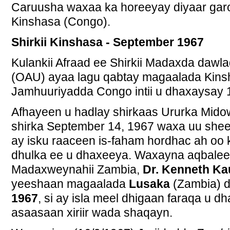
Caruusha waxaa ka horeeyay diyaar ga
Kinshasa (Congo).
Shirkii Kinshasa - September 1967
Kulankii Afraad ee Shirkii Madaxda dawl
(OAU) ayaa lagu qabtay magaalada Kins
Jamhuuriyadda Congo intii u dhaxaysay 
Afhayeen u hadlay shirkaas Ururka Mido
shirka September 14, 1967 waxa uu shee
ay isku raaceen is-faham hordhac ah oo
dhulka ee u dhaxeeya. Waxayna aqbalee
Madaxweynahii Zambia,
Dr. Kenneth K
yeeshaan magaalada
Lusaka
(Zambia) 
1967
, si ay isla meel dhigaan faraqa u 
asaasaan xiriir wada shaqayn.