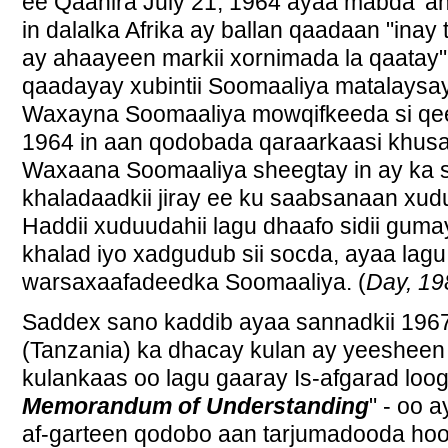
ee Qaahira July 21, 1964 ayaa mabda' a
in dalalka Afrika ay ballan qaadaan "inay
ay ahaayeen markii xornimada la qaatay".
qaadayay xubintii Soomaaliya matalaysay
Waxayna Soomaaliya mowqifkeeda si qee
1964 in aan qodobada qaraarkaasi khus
Waxaana Soomaaliya sheegtay in ay ka so
khaladaadkii jiray ee ku saabsanaan xudu
Haddii xuduudahii lagu dhaafo sidii guma
khalad iyo xadgudub sii socda, ayaa lag
warsaxaafadeedka Soomaaliya. (
Day, 19
Saddex sano kaddib ayaa sannadkii 19
(Tanzania) ka dhacay kulan ay yeesheen
kulankaas oo lagu gaaray Is-afgarad loo
Memorandum of Understanding
" - oo 
af-garteen qodobo aan tarjumadooda hoos