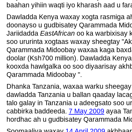
baahan yihiin waqti iyo kharash aad u fa
Dawladda Kenya waxay xogta rasmiga ah
doonayso u gudbisatey Qarammada Mi
Jariidadda
EastAfrican
oo ka warbixisay
soo ururinta xogtaas waxay sheegtay "A
Qarammada Midoobay waxaa kaga baxd
doolar (Ksh700 million). Dawladda Keny
kooxda hawlgalka oo soo diyaarisay akh
Qarammada Midoobay ".
Dhanka Tanzania, waxaa warku sheegay
dawladda Tanzania u ballan qaaday lac
talo galay in Tanzania u adeegsato soo u
cabbirka baddeeda.
7 May 2009
ayaa Ta
hordhac ah u gudbisatey Qarammada Mi
Soomaaliya waxay
14 April 2009
akhbaar