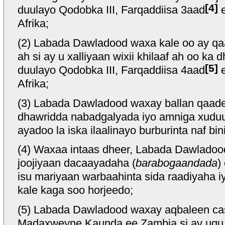
[4]
duulayo Qodobka III, Farqaddiisa 3aad
e
Afrika;
(2) Labada Dawladood waxa kale oo ay qa
ah si ay u xalliyaan wixii khilaaf ah oo ka
[5]
duulayo Qodobka III, Farqaddiisa 4aad
e
Afrika;
(3) Labada Dawladood waxay ballan qaadee
dhawridda nabadgalyada iyo amniga xudu
ayadoo la iska ilaalinayo burburinta naf bi
(4) Waxaa intaas dheer, Labada Dawladood
joojiyaan dacaayadaha (
barabogaandada
)
isu mariyaan warbaahinta sida raadiyaha 
kale kaga soo horjeedo;
(5) Labada Dawladood waxay aqbaleen ca
Madaxweyne Kaunda ee Zambia si ay ugu