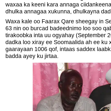
waxaa ka keeni kara annaga ciidankeena 
dhulka annagaa xukunna, dhulkayna dad
Waxa kale oo Faarax Qare sheegay in Sey
63 nin oo burcad badeednimo loo soo qa
tirakoobka inta uu ogyahay (September 
dadka loo xiray ee Soomaalida ah ee ku 
gaarayaan 1006 qof, intaas saddex laab
badda ayey ku jirtaa.