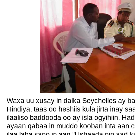
Waxa uu xusay in dalka Seychelles ay bad
Hindiya, taas oo heshiis kula jirta inay sa
ilaaliso baddooda oo ay isla ogyihiin. Ha
ayaan qabaa in muddo kooban inta aan c
ilaa laba sano in aan "Ushaada nin aad 