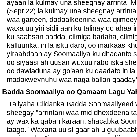
ayaan la kulmay una sheegnay arrinta.
(Sept 22) la kulmay una sheegnay arrinta
waa garteen, dadaalkeenina waa qiime
waxa uu yiri sidii aan ku talinay oo ahaa
ku saabsan badda, cilmiga badaha, cilmi
kalluunka, in la isku daro, oo markaas k
yiraahdaan ay Soomaaliya ku dhaqanto s
oo siyaasi ah uusan wuxuu rabo iska she
oo dawladuna ay go'aan ku qaadato in la
madaxweynuhu waa naga ballan qaaday"
Badda Soomaaliya oo Qamaam Lagu Ya
Taliyaha Ciidanka Badda Soomaaliyeed 
sheegay "arrintani waa mid dhexdeena taa
ay wax ka qaban karaan, shacabka Sooma
taago." Waxana uu si gaar ah u guubaabiy