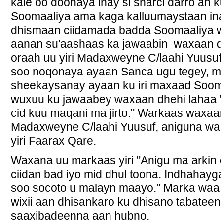
kale oo doonaya inay si sharci darro ah
Soomaaliya ama kaga kalluumaystaan inay
dhismaan ciidamada badda Soomaaliya w
aanan su'aashaas ka jawaabin waxaan 
oraah uu yiri Madaxweyne C/laahi Yuusuf 
soo noqonaya ayaan Sanca ugu tegey, 
sheekaysanay ayaan ku iri maxaad Sooma
wuxuu ku jawaabey waxaan dhehi lahaa "
cid kuu maqani ma jirto." Warkaas waxaa
Madaxweyne C/laahi Yuusuf, aniguna waa
yiri Faarax Qare.
Waxana uu markaas yiri "Anigu ma arkin c
ciidan bad iyo mid dhul toona. Indhahay
soo socoto u malayn maayo." Marka waa 
wixii aan dhisankaro ku dhisano tabatee
saaxibadeenna aan hubno.