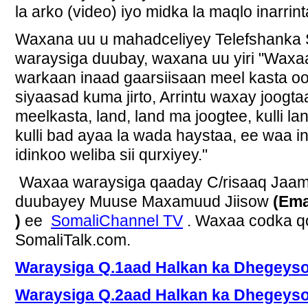
la arko (video) iyo midka la maqlo inarri
Waxana uu u mahadceliyey Telefshanka
waraysiga duubay, waxana uu yiri "Waxaad
warkaan inaad gaarsiisaan meel kasta oo 
siyaasad kuma jirto, Arrintu waxay joogta
meelkasta, land, land ma joogtee, kulli l
kulli bad ayaa la wada haystaa, ee waa in
idinkoo weliba sii qurxiyey."
Waxaa waraysiga qaaday C/risaaq Jaa
duubayey Muuse Maxamuud Jiisow
(Ema
)
ee
SomaliChannel TV
. Waxaa codka qo
SomaliTalk.com.
Waraysiga Q.1aad Halkan ka Dhegeyso
Waraysiga Q.2aad Halkan ka Dhegeyso