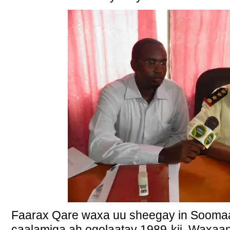
Faarax Qare waxa uu sheegay in Sooma
caalamiga ah ogolaatay 1989-kii. Waxaana