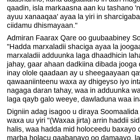
qaadin, isla markaasna aan ku tashano '
ayuu xanaaqaa' ayaa la yiri in sharciga
ciidamu dhismayaan."
Admiran Faarax Qare oo guubaabiney So
"Hadda marxaladii shaciga ayaa la jooga
marxaladii adduunka laga dhaadhicin lah
jahay, gaar ahaan dadkiina dibada joog
inay olole qaadaan ay u sheegaayaan qa
qawaaniinteenu waxa ay dhigeyso iyo int
nagaga daran tahay, waa in adduunka wax
laga qayb galo weeye, dawladuna waa in
Digniin adag isagoo u diraya Soomaalida 
waxa uu yiri "(Waxaa jirta) arrin haddii s
halis, waa hadda mid holoceedu baxayo o
marba holacu gaabanayo oo damaayo, la