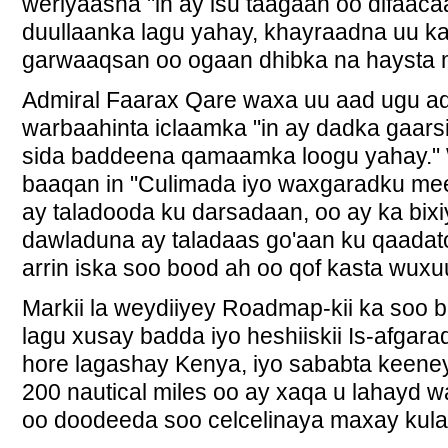
weriyaasha "in ay isu taagaan oo difaac
duullaanka lagu yahay, khayraadna uu k
garwaaqsan oo ogaan dhibka na haysta m
Admiral Faarax Qare waxa uu aad ugu a
warbaahinta iclaamka "in ay dadka gaarsi
sida baddeena qamaamka loogu yahay." 
baaqan in "Culimada iyo waxgaradku mee
ay taladooda ku darsadaan, oo ay ka bixi
dawladuna ay taladaas go'aan ku qaadato
arrin iska soo bood ah oo qof kasta wuxu
Markii la weydiiyey Roadmap-kii ka soo b
lagu xusay badda iyo heshiiskii Is-afga
hore lagashay Kenya, iyo sababta keen
200 nautical miles oo ay xaqa u lahayd 
oo doodeeda soo celcelinaya maxay kula