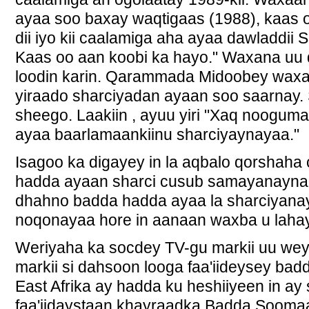
ayaa soo baxay waqtigaas (1988), kaas oo
dii iyo kii caalamiga aha ayaa dawladdii 
Kaas oo aan koobi ka hayo." Waxana uu 
loodin karin. Qarammada Midoobey waxa ke
yiraado sharciyadan ayaan soo saarnay.
sheego. Laakiin , ayuu yiri "Xaq nooguma
ayaa baarlamaankiinu sharciyaynayaa."
Isagoo ka digayey in la aqbalo qorshaha 
hadda ayaan sharci cusub samayanaynaa,
dhahno badda hadda ayaa la sharciyan
noqonayaa hore in aanaan waxba u lahay
Weriyaha ka socdey TV-gu markii uu weyd
markii si dahsoon looga faa'iideysey ba
East Afrika ay hadda ku heshiiyeen in ay
faa'iidaystaan khayraadka Badda Soomaa