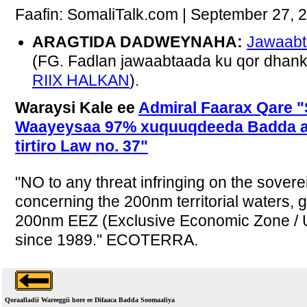
Faafin: SomaliTalk.com | September 27, 
ARAGTIDA DADWEYNAHA:
Jawaabt
(FG. Fadlan jawaabtaada ku qor dhan
RIIX HALKAN
).
Waraysi Kale ee
Admiral Faarax Qare 
Waayeysaa 97% xuquuqdeeda Badda ay 
tirtiro Law no. 37"
"NO to any threat infringing on the sovere
concerning the 200nm territorial waters, 
200nm EEZ (Exclusive Economic Zone / 
since 1989." ECOTERRA.
Qoraalladii Wareeggii hore ee Difaaca Badda Soomaaliya