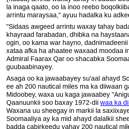
la inaga qaato, oo la inoo reebo boqolkii
arrintu maraysaa," ayuu hadalka ku adke
"Sidaas awgeed arrintu waxay tahay ba
khayraad farabadan, dhibka na haystaa
ogin, oo kama war hayno, dadnimadeenii
xataa afka ha ahaatee waxaad moodaa in 
Admiral Faarax Qar oo shacabka Soomaal
guubaabinayey.
Asaga oo ka jawaabayey su'aal ahayd S
ee ah 200 nautical miles ma ka diiwaa
Midoobey, waxa uu kaga jawaabey "Anigu
Qaanuunkii soo baxay 1972-dii
waa ka d
Waxana uu sheegay in markii la saxiixa
Soomaaliya ay ka mid ahayd dalalkii she
badda cabirkeedu yahay 200 nautical mil