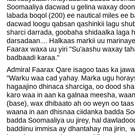
Soomaaliya dacwad u gelina waxay doon
labada boqol (200) ee nautical miles ee 
dacwad loogu qabsan qashinkii lagu shub
sharci darrada, goobaha shidaalka laga 
darsadaan.... Halkaas markii uu marinay
Faarax waxa uu yiri "Su'aashu waxay ta
badbaadi karaa."
Admiral Faarax Qare isagoo taas ka jaw
"Warku waa cad yahay. Marka ugu horay
hagaajino dhinaca sharciga, oo dood sha
karo waa in aan ka galnaa meesha, waa
(base), wax dhibaato ah oo weyn oo taas
waana in aan dhisnaa ciidanka badda Soo
badda Soomaaliya uu jirey, hal dawladoo
baddiinu immisa ay dhantahay ma jirin, 