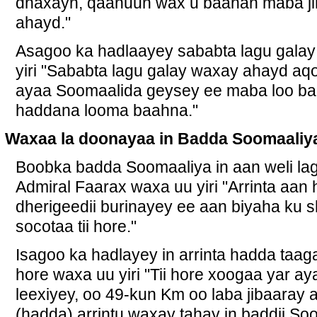
dhaxayn, qaanuun wax u baahan maba jiri
ahayd."
Asagoo ka hadlaayey sababta lagu gala
yiri "Sababta lagu galay waxay ahayd a
ayaa Soomaalida geysey ee maba loo baa
haddana looma baahna."
Waxaa la doonayaa in Badda Soomaaliy
Boobka badda Soomaaliya in aan weli la
Admiral Faarax waxa uu yiri "Arrinta aa
dherigeedii burinayey ee aan biyaha ku
socotaa tii hore."
Isagoo ka hadlayey in arrinta hadda taaga
hore waxa uu yiri "Tii hore xoogaa yar ay
leexiyey, oo 49-kun Km oo laba jibaaray 
(hadda) arrintu waxay tahay in baddii S