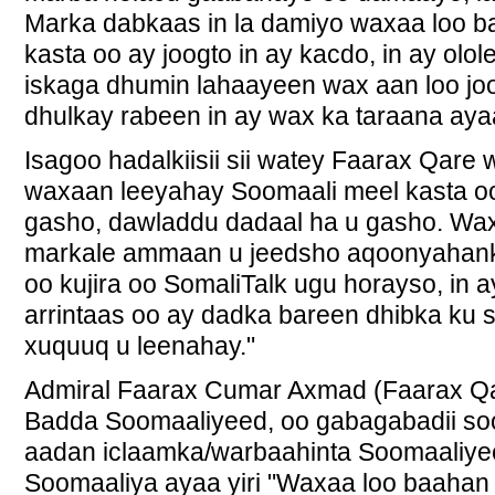
Marka dabkaas in la damiyo waxaa loo 
kasta oo ay joogto in ay kacdo, in ay olo
iskaga dhumin lahaayeen wax aan loo joo
dhulkay rabeen in ay wax ka taraana ayaa
Isagoo hadalkiisii sii watey Faarax Qare 
waxaan leeyahay Soomaali meel kasta oo
gasho, dawladdu dadaal ha u gasho. Wa
markale ammaan u jeedsho aqoonyahank
oo kujira oo SomaliTalk ugu horayso, in
arrintaas oo ay dadka bareen dhibka ku 
xuquuq u leenahay."
Admiral Faarax Cumar Axmad (Faarax Q
Badda Soomaaliyeed, oo gabagabadii so
aadan iclaamka/warbaahinta Soomaaliyee
Soomaaliya ayaa yiri "Waxaa loo baahan