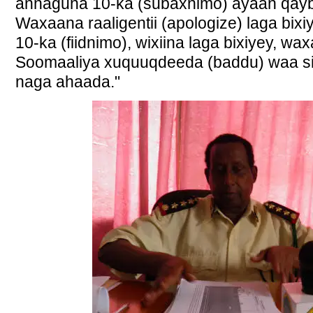
annaguna 10-ka (subaxnimo) ayaan qay
Waxaana raaligentii (apologize) laga bix
10-ka (fiidnimo), wixiina laga bixiyey, wa
Soomaaliya xuquuqdeeda (baddu) waa sidi
naga ahaada."