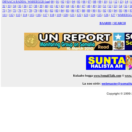
DIFAACA BADDA: WAREEGGII-1aad
00
|
01
|
02
|
03
|
04
|
05
|
06
|
07
|
08
|
09
|
10
|
11
|
12
|
13
|
14
|
1
32
|
33
|
34
|
35
|
36
|
37
|
38
|
39
|
40
|
41
|
42
|
43
|
44
|
45
|
46
|
47
|
48
|
49
|
50
|
51
|
52
|
53
|
54
|
55
|
5
73
|
74
|
75
|
76
|
77
|
78
|
79
|
80
|
81
|
82
|
83
|
84
|
85
|
86
|
87
|
88
|
89
|
90
|
91
|
92
|
93
|
94
|
95
|
96
|
9
111
|
112
|
113
|
114
|
115
|
116
|
117
|
118
|
119
|
120
|
121
|
122
|
123
|
124
|
125
|
126
|
127
|
WAREEGG
BAARID | SEARCH
Kulaabo bogga
www.SomaliTalk.com
©
www.
La soo xiriir:
webmaster@somalit
Copyright © 1999-1