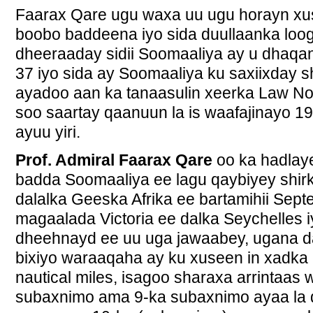
Faarax Qare ugu waxa uu ugu horayn xus
boobo baddeena iyo sida duullaanka loo
dheeraaday sidii Soomaaliya ay u dhaqa
37 iyo sida ay Soomaaliya ku saxiixday 
ayadoo aan ka tanaasulin xeerka Law N
soo saartay qaanuun la is waafajinayo 1
ayuu yiri.
Prof. Admiral Faarax Qare
oo ka hadlay
badda Soomaaliya ee lagu qaybiyey shirk
dalalka Geeska Afrika ee bartamihii Sep
magaalada Victoria ee dalka Seychelles i
dheehnayd ee uu uga jawaabey, ugana dal
bixiyo waraaqaha ay ku xuseen in xadka
nautical miles, isagoo sharaxa arrintaas
subaxnimo ama 9-ka subaxnimo ayaa la