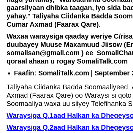
gaarsiiyaan dhibka taagan, iyo sida 
yahay." Taliyaha Ciidanka Badda Soom
Cumar Axmad (Faarax Qare).
Waxaa waraysiga qaaday weriye C/ris
duubayey Muuse Maxamuud Jiisow (E
somalisan@gmail.com ) ee SomaliChan
qoraal ahaan u rogay SomaliTalk.com
Faafin: SomaliTalk.com | September 
Taliyaha Ciidanka Badda Soomaaliyeed,
Axmad (Faarax Qare) oo Waraysi si qoto
Soomaaliya waxa uu siiyey Telefihanka S
Waraysiga Q.1aad Halkan ka Dhegeyso
Waraysiga Q.2aad Halkan ka Dhegeyso