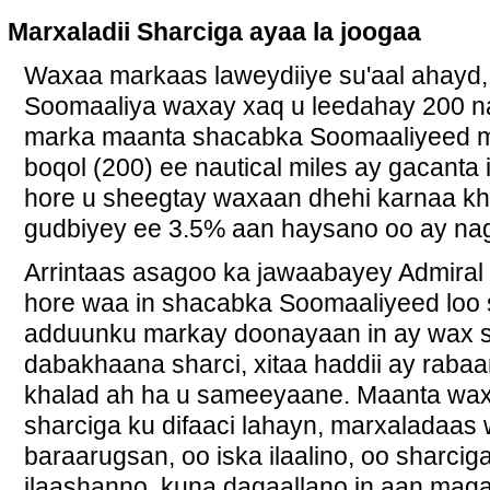
Marxaladii Sharciga ayaa la joogaa
Waxaa markaas laweydiiye su'aal ahayd,
Soomaaliya waxay xaq u leedahay 200 nau
marka maanta shacabka Soomaaliyeed ma 
boqol (200) ee nautical miles ay gacanta i
hore u sheegtay waxaan dhehi karnaa kha
gudbiyey ee 3.5% aan haysano oo ay n
Arrintaas asagoo ka jawaabayey Admiral 
hore waa in shacabka Soomaaliyeed loo
adduunku markay doonayaan in ay wax 
dabakhaana sharci, xitaa haddii ay rabaan
khalad ah ha u sameeyaane. Maanta wax
sharciga ku difaaci lahayn, marxaladaa
baraarugsan, oo iska ilaalino, oo sharci
ilaashanno, kuna dagaallano in aan mag