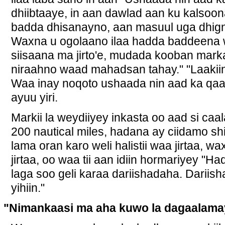
dhiibtaaye, in aan dawlad aan ku kalsoon
badda dhisanayno, aan masuul uga dhigno
Waxna u ogolaano ilaa hadda baddeena 
siisaana ma jirto'e, mudada kooban ma
niraahno waad mahadsan tahay." "Laakiin
Waa inay noqoto ushaada nin aad ka qaad
ayuu yiri.
Markii la weydiiyey inkasta oo aad si caa
200 nautical miles, hadana ay ciidamo s
lama oran karo weli halistii waa jirtaa, 
jirtaa, oo waa tii aan idiin hormariyey "Ha
laga soo geli karaa dariishadaha. Dariisha
yihiin."
"Nimankaasi ma aha kuwo la dagaalama