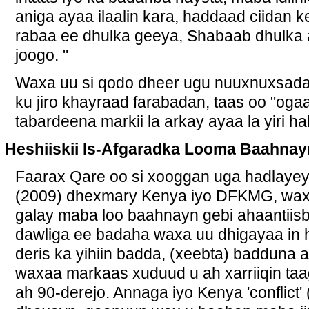
aniga ayaa ilaalin kara, haddaad ciidan
rabaa ee dhulka geeya, Shabaab dhulka 
joogo. "
Waxa uu si qodo dheer ugu nuuxnuxsada
ku jiro khayraad farabadan, taas oo "oga
tabardeena markii la arkay ayaa la yiri hal
Heshiiskii Is-Afgaradka Looma Baahnay
Faarax Qare oo si xooggan uga hadlayey
(2009) dhexmary Kenya iyo DFKMG, waxana
galay maba loo baahnayn gebi ahaantiis
dawliga ee badaha waxa uu dhigayaa in 
deris ka yihiin badda, (xeebta) badduna a
waxaa markaas xuduud u ah xarriiqin ta
ah 90-derejo. Annaga iyo Kenya 'conflict