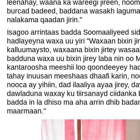
leenahay, waana ka wareegi jireen, nooman
burcad badeed, baddana wasakh laguma sh
nalakama qaadan jirin."
Isagoo arrintaas badda Soomaaliyeed sida 
hadlayeyna waxa uu yiri "Waxaan bixin j
kalluumaysto, waxaana bixin jirtey wasaar
badduna waxa uu bixin jirey laba nin oo
kantaroosha meeshii loo qoondeeyey had
tahay inuusan meeshaas dhaafi karin, noo
nooca ay yihiin, dad ilaaliya ayaa jirey, d
dawladuna waxay ku tiirsanayd ciidanka 
badda in la dhiso ma aha arrin dhib bad
maarmaan."