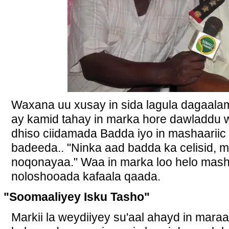
Waxana uu xusay in sida lagula dagaala
ay kamid tahay in marka hore dawladdu wa
dhiso ciidamada Badda iyo in mashaariic 
badeeda.. "Ninka aad badda ka celisid, 
noqonayaa." Waa in marka loo helo masha
noloshooada kafaala qaada.
"Soomaaliyey Isku Tasho"
Markii la weydiiyey su'aal ahayd in maraa