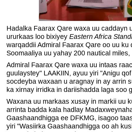
Hadalka Faarax Qare waxa uu caddayn u y
ururkaas loo bixiyey
Eastern Africa Stan
warqaddii Admiral Faarax Qare oo uu ku
Soomaaliya uu yahay 200 nautical miles, 
Admiral Faarax Qare waxa uu intaas raaci
guulaystey" LAAKIIN, ayuu yiri "Anigu qof 
socdeyba waxaan u aragnay in ay arrin s
ka xirnay irridka in dariishadda laga soo g
Waxana uu markaas xusay in markii uu k
arrinta badda kala hadlay Madaxweynaha
Gaashaandhigga ee DFKMG, isagoo taas
yiri "Wasiirka Gaashaandhigga oo ah kus