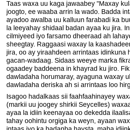
Taas waxa uu kaga jawaabey "Maxay kula
joogto, ee waaba arrin la wado. Badda i
ayadoo awalba uu kalluun farabadi ka b
la leeyahay shidaal badan ayaa ku jira. I
cilmiyeed iyo farsamo dheeraad ah lahay
sheegtay. Raggaasi waxay la kaashade
jira, oo ay yiraahdeen arrintaas idinkuna 
gacan-wadaag. Sidaas weeye marka fikra
ogaadey baddeena in khayrad ku jiro. Fi
dawladaha horumaray, ayaguna waxay ul
dawladaha deriska ah si arrintaas loo hirg
Isagoo hadalkaas sii faahfaahinayey waxa
(markii uu joogey shirkii Seycelles) waxaa
ayaa la idiin keenayaa oo dekedda ilaalis
tahay oohintu orgiga ka weyn, ayaan waxa
intaas iyo ka badanba haysta, maba idiin