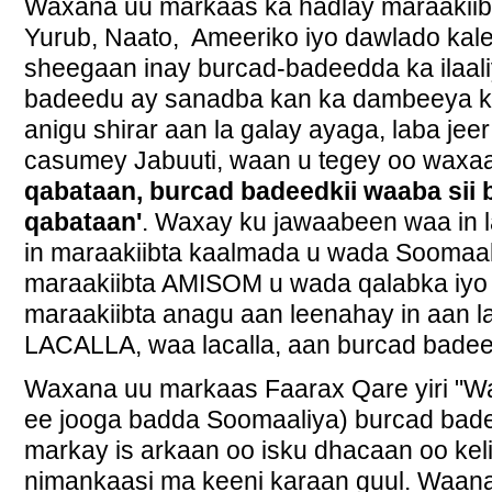
Waxana uu markaas ka hadlay maraakiibt
Yurub, Naato, Ameeriko iyo dawlado kale
sheegaan inay burcad-badeedda ka ilaal
badeedu ay sanadba kan ka dambeeya ka 
anigu shirar aan la galay ayaga, laba jee
casumey Jabuuti, waan u tegey oo waxaa
qabataan, burcad badeedkii waaba sii
qabataan'
. Waxay ku jawaabeen waa in 
in maraakiibta kaalmada u wada Soomaal
maraakiibta AMISOM u wada qalabka iy
maraakiibta anagu aan leenahay in aan la
LACALLA, waa lacalla, aan burcad badee
Waxana uu markaas Faarax Qare yiri "W
ee jooga badda Soomaaliya) burcad bad
markay is arkaan oo isku dhacaan oo kel
nimankaasi ma keeni karaan guul. Waana