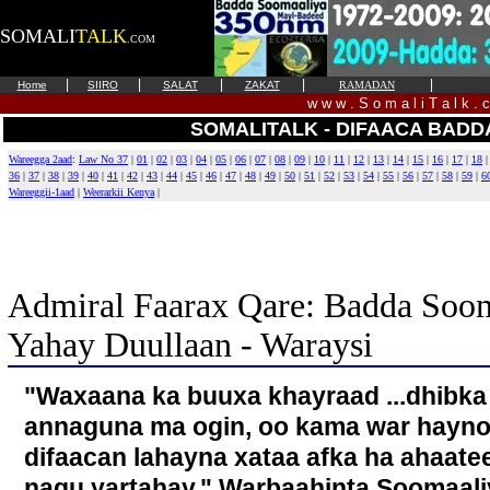
SOMALI
TALK
.COM
|
|
|
|
|
Home
SIIRO
SALAT
ZAKAT
RAMADAN
w w w . S o m a l i T a l k . 
SOMALITALK - DIFAACA BAD
Wareegga 2aad
:
Law No 37
|
01
|
02
|
03
|
04
|
05
|
06
|
07
|
08
|
09
|
10
|
11
|
12
|
13
|
14
|
15
|
16
|
17
|
18
36
|
37
|
38
|
39
|
40
|
41
|
42
|
43
|
44
|
45
|
46
|
47
|
48
|
49
|
50
|
51
|
52
|
53
|
54
|
55
|
56
|
57
|
58
|
59
|
6
Wareeggii-1aad
|
Weerarkii Kenya
|
Admiral Faarax Qare: Badda Soo
Yahay Duullaan - Waraysi
"Waxaana ka buuxa khayraad ...dhibka
annaguna ma ogin, oo kama war hayno
difaacan lahayna xataa afka ha ahaat
nagu yartahay," Warbaahinta Soomaali