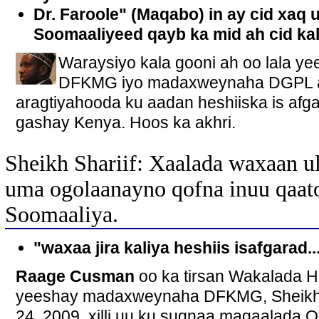
Dr. Faroole" (Maqabo) in ay cid xaq 
Soomaaliyeed qayb ka mid ah cid kale
Waraysiyo kala gooni ah oo lala 
DFKMG iyo madaxweynaha DGPL a
aragtiyahooda ku aadan heshiiska is af
gashay Kenya. Hoos ka akhri.
Sheikh Shariif: Xaalada waxaan ul
uma ogolaanayno qofna inuu qaat
Soomaaliya.
"waxaa jira kaliya heshiis isafgarad..
Raage Cusman
oo ka tirsan Wakalada H
yeeshay madaxweynaha DFKMG, Sheikh Sh
24, 2009, xilli uu ku sugnaa magaalada Q