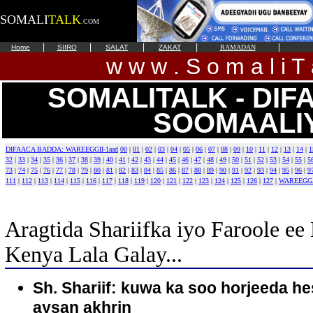
SOMALI
TALK
.COM
|
|
|
|
|
Home
SIIRO
SALAT
ZAKAT
RAMADAN
w w w . S o m a l i T 
SOMALITALK - DI
SOOMAALI
DIFAACA BADDA: WAREEGGII-1aad
00
|
01
|
02
|
03
|
04
|
05
|
06
|
07
|
08
|
09
|
10
|
11
|
12
|
13
|
14
|
1
32
|
33
|
34
|
35
|
36
|
37
|
38
|
39
|
40
|
41
|
42
|
43
|
44
|
45
|
46
|
47
|
48
|
49
|
50
|
51
|
52
|
53
|
54
|
55
|
5
73
|
74
|
75
|
76
|
77
|
78
|
79
|
80
|
81
|
82
|
83
|
84
|
85
|
86
|
87
|
88
|
89
|
90
|
91
|
92
|
93
|
94
|
95
|
96
|
9
111
|
112
|
113
|
114
|
115
|
116
|
117
|
118
|
119
|
120
|
121
|
122
|
123
|
124
|
125
|
126
|
127
|
WAREEGG
Aragtida Shariifka iyo Faroole ee 
Kenya Lala Galay...
Sh. Shariif: kuwa ka soo horjeeda h
aysan akhrin