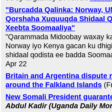
"Burcadda Qalinka: Norway, U
Qorshaha Xuquuqda Shidaal Q
Xeebta Soomaaliya"
"Qarammada Midoobay waxay k
Norway iyo Kenya gacan ku dhi
shidaal qodista ee badda Sooma
Apr 22
Britain and Argentina dispute 
around the Falkland Islands
(Fr
New Somali President guarant
Abdul Kadir (Uganda Daily Mon