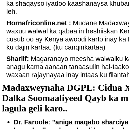
ka shaqayso iyadoo kaashanaysa khubar
leh.
Hornafriconline.net :
Mudane Madaxway
waxuu walwal ka qabaa in heshiiskan Keny
cusub oo ay Kenya awoodi karto inay ka 
ku dajin kartaa. (ku canqinkartaa)
Shariif:
Magaranayo meesha walwalku ka
anagu kama aanaan tanaasulin hal-taak
waxaan rajaynayaa inay intaas ku filanta
Madaxweynaha DGPL: Cidna Xa
Dalka Soomaaliyeed Qayb ka mid
lagula geli karo..
Dr. Faroole: "aniga maqabo sharciy