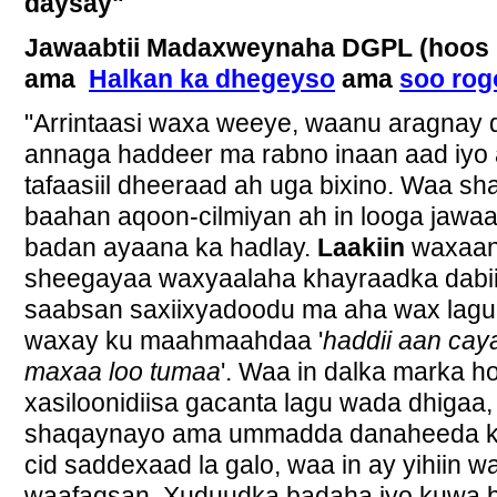
daysay"
Jawaabtii Madaxweynaha DGPL (hoos k
ama
Halkan ka dhegeyso
ama
soo rog
"Arrintaasi waxa weeye, waanu aragnay 
annaga haddeer ma rabno inaan aad iyo
tafaasiil dheeraad ah uga bixino. Waa sh
baahan aqoon-cilmiyan ah in looga jawaa
badan ayaana ka hadlay.
Laakiin
waxaan 
sheegayaa waxyaalaha khayraadka dabii
saabsan saxiixyadoodu ma aha wax lagu
waxay ku maahmaahdaa '
haddii aan caya
maxaa loo tumaa
'. Waa in dalka marka h
xasiloonidiisa gacanta lagu wada dhigaa,
shaqaynayo ama ummadda danaheeda ka
cid saddexaad la galo, waa in ay yihiin 
waafaqsan. Xuduudka badaha iyo kuwa b