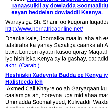
Tanaasulkii ay dowladda Soomaali
eeyan beddelan dowladdii Keenya.
Waraysiga Sh. Shariif oo kuqoran luqadda
http://www.hornafricaonline.net/
Dhanka kale, Joornalka maalin laha ah 
tafatiraha ka yahay Saxafiga caanka ah 
baxa London ayaan kusoo qoray Maqaal 
iyo hishiiska Kenya ay la gashay, cadadkii
akhri (Carabi)
.
Heshiiskii Xadeynta Badda ee Kenya 
Halisteeda leh
Axmed Cali Khayre oo ah Garyaqaan ku 
caalamiga ah, horeyna uga mid ahaa mac
Ummadda Soomaliyeed, Kuliyaddii Waxb