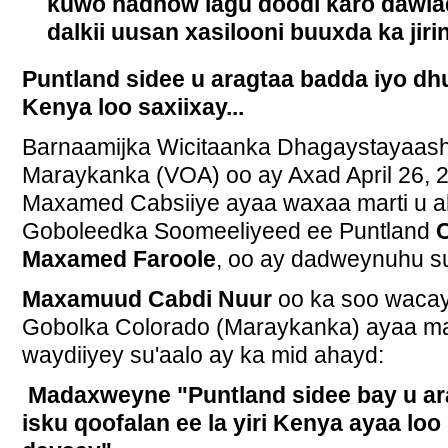
kuwo hadhow lagu doodi karo dawla
dalkii uusan xasilooni buuxda ka jirin
Puntland sidee u aragtaa badda iyo dh
Kenya loo saxiixay...
Barnaamijka Wicitaanka Dhagaystayaas
Maraykanka (VOA) oo ay Axad April 26, 2
Maxamed Cabsiiye ayaa waxaa marti u
Goboleedka Soomeeliyeed ee Puntland
Maxamed Faroole
, oo ay dadweynuhu su
Maxamuud Cabdi Nuur
oo ka soo waca
Gobolka Colorado (Maraykanka) ayaa 
waydiiyey su'aalo ay ka mid ahayd:
Madaxweyne "Puntland sidee bay u ar
isku qoofalan ee la yiri Kenya ayaa loo