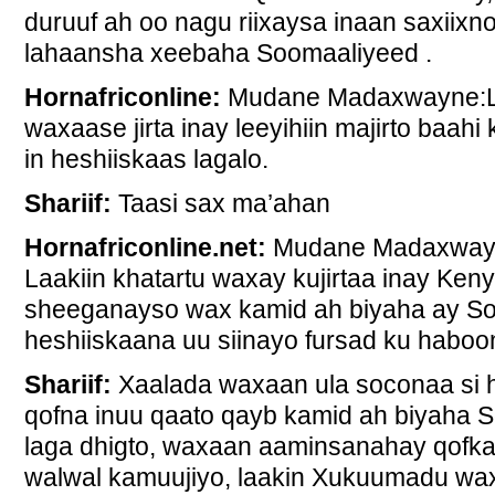
duruuf ah oo nagu riixaysa inaan saxii
lahaansha xeebaha Soomaaliyeed .
Hornafriconline:
Mudane Madaxwayne:L
waxaase jirta inay leeyihiin majirto baah
in heshiiskaas lagalo.
Shariif:
Taasi sax ma’ahan
Hornafriconline.net:
Mudane Madaxway
Laakiin khatartu waxay kujirtaa inay Ken
sheeganayso wax kamid ah biyaha ay So
heshiiskaana uu siinayo fursad ku haboo
Shariif:
Xaalada waxaan ula soconaa si 
qofna inuu qaato qayb kamid ah biyaha S
laga dhigto, waxaan aaminsanahay qofka
walwal kamuujiyo, laakin Xukuumadu waxa