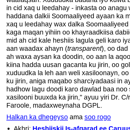
in cid xaq u leedahay - inkasta oo anag
haddana dalkii Soomaaliyeed ayaan ka mi
xaq u leedahay wax dalka Soomaaliyeed
kaga maqan yihiin oo khayraadkiisa dabii
mid ah cid kale heshiis lagula geli karo
aan waadax ahayn (
transparent
), oo dad
ah waxa aysan ka doodin, oo aan la aqo
kiina hadda uusan gacanta ku jirin, oo go
xuduudka la leh aan weli xasiloonayn, 
ku jirin, aniga maqabo sharciyadaasi in
hadhow lagu doodi karo dawlad baa noo s
xasilooni buuxda ka jirin," ayuu yiri Dr
Faroole, madaxweynaha DGPL.
Halkan ka dhegeyso
ama
soo rogo
Akhri:
Heshiiskii Is-afgarad ee Caruu