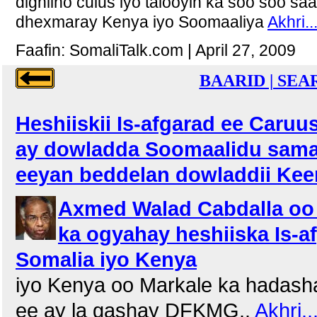
digniino culus iyo talooyin ka soo soo saa
dhexmaray Kenya iyo Soomaaliya
Akhri...
Faafin: SomaliTalk.com | April 27, 2009
BAARID | SE
Heshiiskii Is-afgarad ee Caruu
ay dowladda Soomaalidu sam
eeyan beddelan dowladdii Ke
Axmed Walad Cabdalla oo 
ka ogyahay heshiiska Is-a
Somalia iyo Kenya
iyo Kenya oo Markale ka hadasha
ee ay la gashay DFKMG..
Akhri..