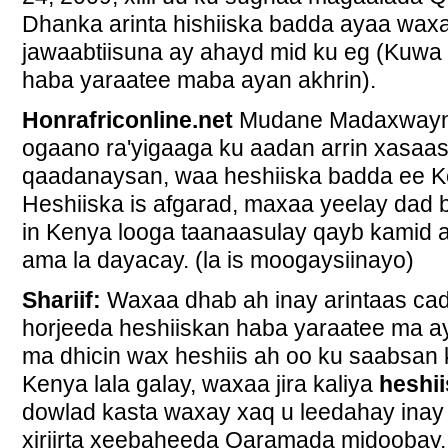
Dhanka arinta hishiiska badda ayaa waxa
jawaabtiisuna ay ahayd mid ku eg (Kuwa 
haba yaraatee maba ayan akhrin).
Honrafriconline.net
Mudane Madaxwayn
ogaano ra'yigaaga ku aadan arrin xasaas
qaadanaysan, waa heshiiska badda ee Ke
Heshiiska is afgarad, maxaa yeelay dad
in Kenya looga taanaasulay qayb kamid 
ama la dayacay. (la is moogaysiinayo)
Shariif:
Waxaa dhab ah inay arintaas ca
horjeeda heshiiskan haba yaraatee ma a
ma dhicin wax heshiis ah oo ku saabsan
Kenya lala galay, waxaa jira kaliya
heshii
dowlad kasta waxay xaq u leedahay inay 
xiriirta xeebaheeda Qaramada midoobay