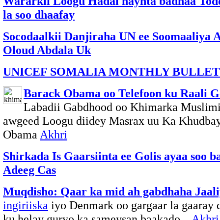
Wararkii Loogu Hadal haynta badnaa Tod
la soo dhaafay
Socodaalkii Danjiraha UN ee Soomaaliya
Oloud Abdala Uk
UNICEF SOMALIA MONTHLY BULLET
Barack Obama oo Telefoon ku Raali G
Labadii Gabdhood oo Khimarka Muslimi
awgeed Loogu diidey Masrax uu Ka Khudba
Obama
Akhri
Shirkada Is Gaarsiinta ee Golis ayaa soo 
Adeeg Cas
Muqdisho: Qaar ka mid ah gabdhaha Jaal
ingiriiska
iyo Denmark oo gargaar la gaaray 
ku helay guryo ka sameysan baakado...
Akhri.