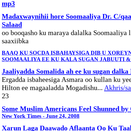
mp3
Madaxwaynihii hore Soomaaliya Dr. C/qa
Salaad
oo booqasho ku maraya dalalka Soomaaliya l
saaxiibka
BAAQ KU SOCDA ISBAHAYSIGA DIB U XOREY
SOOMAALIYA EE KU KALA SUGAN JABUUTI &
Jaaliyadda Somalida ah ee ku sugan dalka
Ergadda isbaheesiga Asmara oo kullan ku ye
Hilton ee magaaladda Mogadishu...
Akhris/s
23
Some Muslim Americans Feel Shunned b
New York Times - June 24, 2008
Xarun Laga Daawado Aflaanta Oo Ku Taa