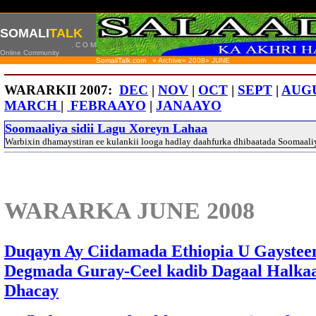
SOMALI
TALK
. C O M
Online Community
SomaliTalk.com » Archive» 2008»
JUNE
WARARKII 2007:
DEC
|
NOV
|
OCT
|
SEPT
|
AUG
MARCH
|
FEBRAAYO
|
JANAAYO
Soomaaliya sidii Lagu Xoreyn Lahaa
Warbixin dhamaystiran ee kulankii looga hadlay daahfurka dhibaatada Soomaal
WARARKA JUNE 2008
Duqayn Ay Ciidamada Ethiopia U Gaystee
Degmada Guray-Ceel kadib Dagaal Halkaa
Dhacay