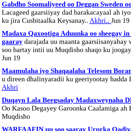
Gabdho Soomaliyeed oo Deggan Sweden o
Lacageed gaarsiiyay dad barakacayaal ah iy
ku jira Cusbitaalka Keysanay..
Akhri..
Jun 19
Madaxa Qaxootiga Aduunka oo sheegay in
gaaray
darajada uu maanta gaarsiisanyahay w
soo bartay intii uu Muqdisho shaqo ku joogay
Jun 19
Maamulaha iyo Shaqaalaha Telesom Bora
u direen dhalinyaradii ku geeriyootay badda 
Akhri
Duqayn Lala Beegsaday Madaxweynaha
Oo Kasoo Degayey Garoonka Caalamiga ah 
Muqdisho
WARFAAFIN uu soo saaray Ururka Qadiy