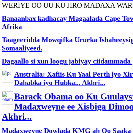
WERIYE OO UU KU JIRO MADAXA WA
Banaanbax kadhacay Magaalada Cape To
Afrika
Taageeridda Mowqifka Ururka Isbaheeysig
Somaaliyeed.
Dagaallo si xun loogu jabiyay ciidammada
Australia: Xafiis Ku Yaal Perth iyo Xi
Dahabka iyo Hubka... Akhri...
Barack Obama oo Ku Guulays
Madaxweyne ee Xisbiga Dimoq
Akhri...
Madaxweyne Dowlada KMG ah Oo Saaka 