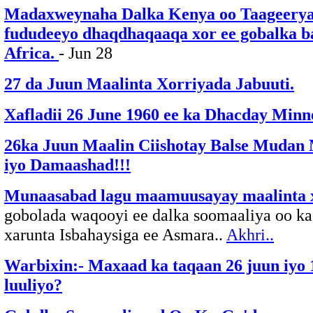
Madaxweynaha Dalka Kenya oo Taageerya
fududeeyo dhaqdhaqaaqa xor ee gobalka b
Africa.
- Jun 28
27 da Juun Maalinta Xorriyada Jabuuti.
Xafladii 26 June 1960 ee ka Dhacday Minn
26ka Juun Maalin Ciishotay Balse Muda
iyo Damaashad!!!
Munaasabad lagu maamuusayay maalinta 
gobolada waqooyi ee dalka soomaaliya oo k
xarunta Isbahaysiga ee Asmara..
Akhri..
Warbixin:- Maxaad ka taqaan 26 juun iyo 
luuliyo?