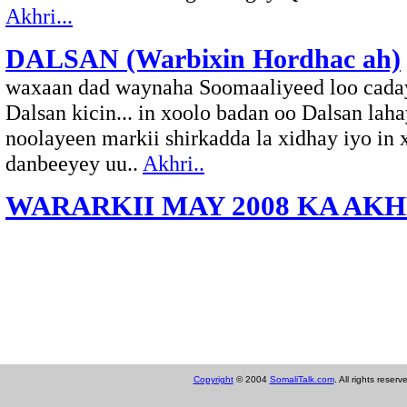
Akhri...
DALSAN (Warbixin Hordhac ah)
waxaan dad waynaha Soomaaliyeed loo cada
Dalsan kicin... in xoolo badan oo Dalsan lah
noolayeen markii shirkadda la xidhay iyo in 
danbeeyey uu..
Akhri..
WARARKII MAY 2008 KA AK
Copyright
© 2004
SomaliTalk.com
. All rights reserv