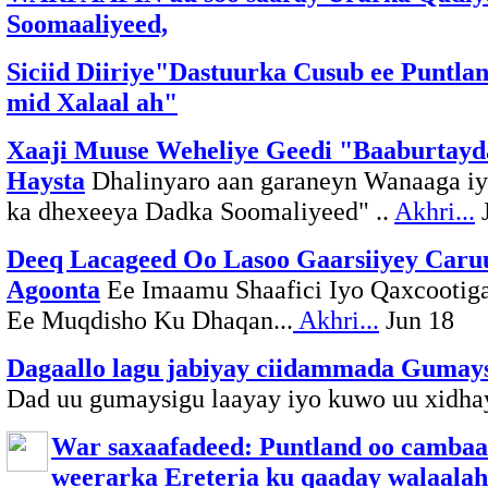
Soomaaliyeed,
Siciid Diiriye"Dastuurka Cusub ee Puntla
mid Xalaal ah"
Xaaji Muuse Weheliye Geedi "Baaburtay
Haysta
Dhalinyaro aan garaneyn Wanaaga iy
ka dhexeeya Dadka Soomaliyeed" ..
Akhri...
J
Deeq Lacageed Oo Lasoo Gaarsiiyey Caru
Agoonta
Ee Imaamu Shaafici Iyo Qaxcooti
Ee Muqdisho Ku Dhaqan...
Akhri...
Jun 18
Dagaallo lagu jabiyay ciidammada Gumay
Dad uu gumaysigu laayay iyo kuwo uu xidha
War saxaafadeed: Puntland oo cambaa
weerarka Ereteria ku qaaday walaalah