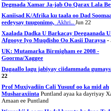
Degmada Xamar Ja-jab Oo Qarax Lala Be
Kaniisad K/Afrika ku taala oo Dad Soomaa
eedeysay tuugonimo,
Akhri..
Jun 22
Xaalada Dadka U Barkacay Deegaanada U
Afgooye Iyo Muqdisho Oo Kasii Daraysa
- 
UK: Mutamarka Birmigham ee 2008 -
Goorma/Xaggee
Dagaallo lagu jabiyay ciidammada gumays
22
Prof Muxiyadiin Cali Yusuuf oo ka mid ah
Musharaxiinta
Puntland ayaa ka dayriyay X
Amaan ee Puntland