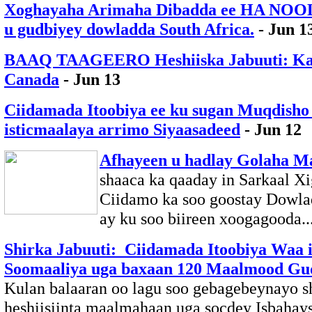
Xoghayaha Arimaha Dibadda ee HA NOOL
u gudbiyey dowladda South Africa.
- Jun 1
BAAQ TAAGEERO Heshiiska Jabuuti: Ka 
Canada
- Jun 13
Ciidamada Itoobiya ee ku sugan Muqdisho
isticmaalaya arrimo Siyaasadeed
- Jun 12
Afhayeen u hadlay Golaha 
shaaca ka qaaday in Sarkaal Xi
Ciidamo ka soo goostay Dowl
ay ku soo biireen xoogagooda..
Shirka Jabuuti: Ciidamada Itoobiya Waa 
Soomaaliya uga baxaan 120 Maalmood G
Kulan balaaran oo lagu soo gebagebeynayo sh
heshiisiinta maalmahaan uga socdey Isbahay