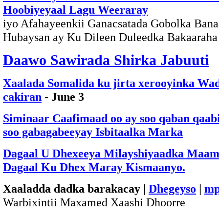
Hoobiyeyaal Lagu Weeraray
iyo Afahayeenkii Ganacsatada Gobolka Ban
Hubaysan ay Ku Dileen Duleedka Bakaarah
Daawo Sawirada Shirka Jabuuti
Xaalada Somalida ku jirta xerooyinka Wa
cakiran
- June 3
Siminaar Caafimaad oo ay soo qaban qaa
soo gabagabeeyay Isbitaalka Marka
Dagaal U Dhexeeya Milayshiyaadka Maam
Dagaal Ku Dhex Maray Kismaanyo.
Xaaladda dadka barakacay |
Dhegeyso
|
mp
Warbixintii Maxamed Xaashi Dhoorre