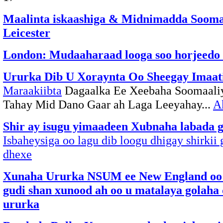
Maalinta iskaashiga & Midnimadda Sooma
Leicester
London: Mudaaharaad looga soo horjeed
Ururka Dib U Xoraynta Oo Sheegay Imaat
Maraakiibta
Dagaalka Ee Xeebaha Soomaali
Tahay Mid Dano Gaar ah Laga Leeyahay...
A
Shir ay isugu yimaadeen Xubnaha labada g
Isbaheysiga oo lagu dib loogu dhigay shirkii
dhexe
Xunaha Ururka NSUM ee New England oo 
gudi shan xunood ah oo u matalaya golaha 
ururka