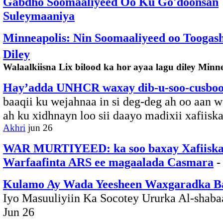
Gabdho Soomaaliyeed Oo Ku Go'doonsan
Suleymaaniya
Minneapolis: Nin Soomaaliyeed oo Toogas
Diley
Walaalkiisna Lix bilood ka hor ayaa lagu diley Minnea
Hay’adda UNHCR waxay dib-u-soo-cusboo
baaqii ku wejahnaa in si deg-deg ah oo aan 
ah ku xidhnayn loo sii daayo madixii xafiis
Akhri
jun 26
WAR MURTIYEED: ka soo baxay Xafiisk
Warfaafinta ARS ee magaalada Casmara
-
Kulamo Ay Wada Yeesheen Waxgaradka B
Iyo Masuuliyiin Ka Socotey Ururka Al-shaba
Jun 26