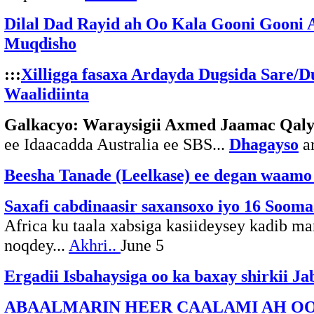
Dilal Dad Rayid ah Oo Kala Gooni Gooni
Muqdisho
:::
Xilligga fasaxa Ardayda Dugsida Sare/
Waalidiinta
Galkacyo: Waraysigii Axmed Jaamac Qal
ee Idaacadda Australia ee SBS...
Dhagayso
a
Beesha Tanade (Leelkase) ee degan waamo 
Saxafi cabdinaasir saxansoxo iyo 16 Sooma
Africa ku taala xabsiga kasiideysey kadib ma
noqdey...
Akhri..
June 5
Ergadii Isbahaysiga oo ka baxay shirkii Ja
ABAALMARIN HEER CAALAMI AH OO