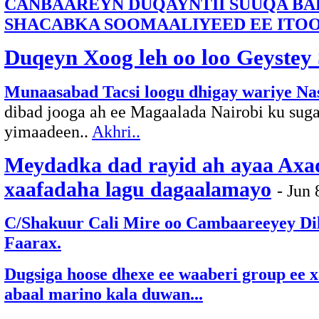
CANBAAREYN DUQAYNTII SUUQA B
SHACABKA SOOMAALIYEED EE ITO
Duqeyn Xoog leh oo loo Geyste
Munaasabad Tacsi loogu dhigay wariye Na
dibad jooga ah ee Magaalada Nairobi ku suga
yimaadeen..
Akhri..
Meydadka dad rayid ah ayaa Axa
xaafadaha lagu dagaalamayo
- Jun 
C/Shakuur Cali Mire oo Cambaareeyey Di
Faarax.
Dugsiga hoose dhexe ee waaberi group ee x
abaal marino kala duwan...