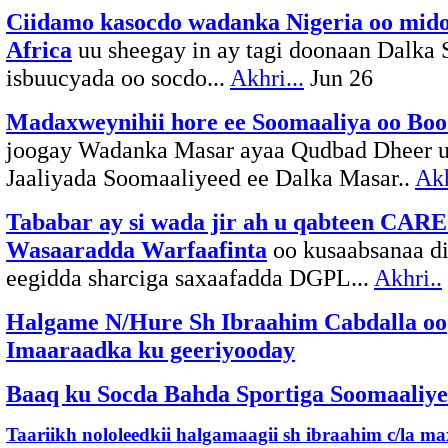
Ciidamo kasocdo wadanka Nigeria oo mid
Africa
uu sheegay in ay tagi doonaan Dalka
isbuucyada oo socdo...
Akhri...
Jun 26
Madaxweynihii hore ee Soomaaliya oo Bo
joogay Wadanka Masar ayaa Qudbad Dheer u
Jaaliyada Soomaaliyeed ee Dalka Masar..
Ak
Tababar ay si wada jir ah u qabteen CAR
Wasaaradda Warfaafinta
oo kusaabsanaa di
eegidda sharciga saxaafadda DGPL...
Akhri..
Halgame N/Hure Sh Ibraahim Cabdalla oo
Imaaraadka ku geeriyooday
Baaq ku Socda Bahda Sportiga Soomaaliy
Taariikh nololeedkii halgamaagii sh ibraahim c/la m