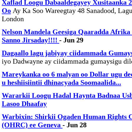
Xaflad Loogu Dabaaldegayey Xusitaanka 
Oo
Ay Ka Soo Wareegtay 48 Sanadood, Lag
London
Nelson Mandela Geesiga Qaaradda Afrika
Sanno Jirsaday!!!!
- Jun 29
Dagaallo lagu jabiyay ciidammada Gumay
iyo Dadwayne ay ciidammada gumaysigu dile
Mareykanka oo 6 malyan oo Dollar ugu de
u heshiisiintii dhinacyada Soomaalida...
Wararkii Loogu Hadal Haynta Badnaa Us
Lasoo Dhaafay
Warbixin: Shirkii Ogaden Human Rights 
(OHRC) ee Geneva
- Jun 28