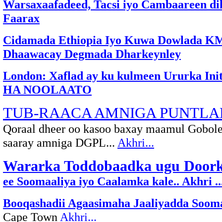
Warsaxaafadeed, Tacsi iyo Cambaareen dil
Faarax
Cidamada Ethiopia Iyo Kuwa Dowlada K
Dhaawacay Degmada Dharkeynley
London: Xaflad ay ku kulmeen Ururka Initi
HA NOOLAATO
TUB-RAACA AMNIGA PUNTL
Qoraal dheer oo kasoo baxay maamul Gobole
saaray amniga DGPL...
Akhri...
Wararka Toddobaadka ugu Door
ee Soomaaliya iyo Caalamka kale.. Akhri ..
Booqashadii Agaasimaha Jaaliyadda Soom
Cape Town
Akhri...