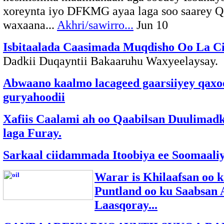
xoreynta iyo DFKMG ayaa laga soo saarey Qo
waxaana...
Akhri/sawirro...
Jun 10
Isbitaalada Caasimada Muqdisho Oo La Ci
Dadkii Duqayntii Bakaaruhu Waxyeelaysay.
Abwaano kaalmo lacageed gaarsiiyey qaxoo
guryahoodii
Xafiis Caalami ah oo Qaabilsan Duulimad
laga Furay.
Sarkaal ciidammada Itoobiya ee Soomaaliya
Warar is Khilaafsan oo k
Puntland oo ku Saabsan
Laasqoray...