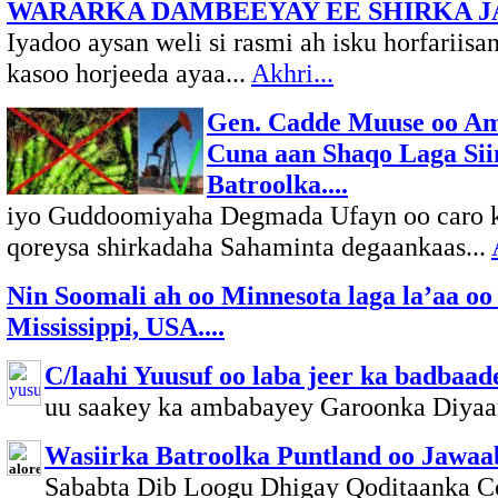
WARARKA DAMBEEYAY EE SHIRKA J
Iyadoo aysan weli si rasmi ah isku horfari
kasoo horjeeda ayaa...
Akhri...
Gen. Cadde Muuse oo Am
Cuna aan Shaqo Laga Sii
Batroolka....
iyo Guddoomiyaha Degmada Ufayn oo caro k
qoreysa shirkadaha Sahaminta degaankaas...
Nin Soomali ah oo Minnesota laga la’aa oo
Mississippi, USA....
C/laahi Yuusuf oo laba jeer ka badbaa
uu saakey ka ambabayey Garoonka Diyaa
Wasiirka Batroolka Puntland oo Jawaa
Sababta Dib Loogu Dhigay Qoditaanka Ce