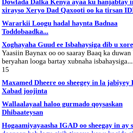
Dowlada Dalka Kenya ayaa ku hanjabtay i
xirayso Xeryo Dad Qaxooti oo ka tirsan I
Wararkii Loogu hadal haynta Badnaa
Toddobaadka...
Xoghayaha Guud ee Isbahaysiga dib u xor
Yaasiin Baynax oo oo saaray Baaq ka duwan 
beryahan looga bartay xubnaha isbahaysiga..
15
Maxamed Dheere oo sheegey in la jabiyey H
Xabad joojinta
Wallaalayaal haloo gurmado qoysaskan
Dhibaateysan
Hogaamiyayaasha IGAD oo sheegay in ay 