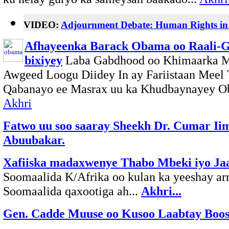
VIDEO:
Adjournment Debate: Human Rights in
Afhayeenka Barack Obama oo Raali-G
bixiyey
Laba Gabdhood oo Khimaarka 
Awgeed Loogu Diidey In ay Fariistaan Meel
Qabanayo ee Masrax uu ka Khudbaynayey O
Akhri
Fatwo uu soo saaray Sheekh Dr. Cumar Ii
Abuubakar.
Xafiiska madaxwenye Thabo Mbeki iyo Ja
Soomaalida K/Afrika oo kulan ka yeeshay ar
Soomaalida qaxootiga ah...
Akhri...
Gen. Cadde Muuse oo Kusoo Laabtay Boos