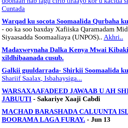
doonaan hab lagu cirib tiraayo kor u kacida s
Cuntada
Warqad ku socota Soomaalida Qurbaha ku
- oo ka soo baxday Xafiiska Qaramadam Mid
Siyaasadda Soomaaliaya (UNPOS)..
Akhri..
Madaxweynaha Dalka Kenya Mwai Kibaki
xildhibaanada cusub.
Galkii guuldarrada- Shirkii Soomaalida 
Shariif Saalax, Isbahaysiga...
WARSAXAAFADEED JAWAAB U AH SH
JABUUTI
- Sakariye Xaaji Cabdi
MACHAD BARASHADA CALUUNTA IS
BOORAMA LAGA FURAY.
- Jun 13