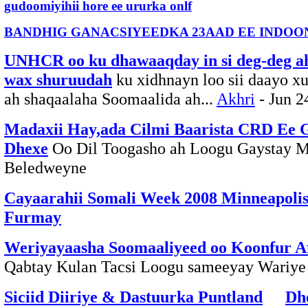
gudoomiyihii hore ee ururka onlf
BANDHIG GANACSIYEEDKA 23AAD EE INDOO
UNHCR oo ku dhawaaqday in si deg-deg a
wax shuruudah
ku xidhnayn loo sii daayo x
ah shaqaalaha Soomaalida ah...
Akhri
- Jun 2
Madaxii Hay,ada Cilmi Baarista CRD Ee 
Dhexe
Oo Dil Toogasho ah Loogu Gaystay 
Beledweyne
Cayaarahii Somali Week 2008 Minneapolis
Furmay
Weriyayaasha Soomaaliyeed oo Koonfur A
Qabtay Kulan Tacsi Loogu sameeyay Wariye
Siciid Diiriye & Dastuurka Puntland
Dh