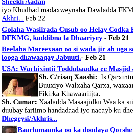
Sheekh Aadan
iyo Khudbad madaxweynaha Dawladda FKMG 
Akhri...
Feb 22
Golaha Wasiirada Cusub oo Helay Codka 
DFKMG, kaddibna la Dhaariyey
- Feb 21
Beelaha Mareexaan oo si wada jir ah uga 
looga dhawaaqay Jabuuti.
- Feb 21
USA: Warbixintii Toddobaadka ee Masjid
Sh. C/risaq Xaashi:
Is Qarxintu
Buuxiyo Walxaha Qarxa, waxaan
Fikirka Khawaariijta.
Sh. Cumar:
Xaaladda Masaajidku Waa ka sii
duubay fariimo handadaad iyo nacayb ku dhee
Dhegeysi/Akhris...
Baarlamaanka oo ka doodaya Qorsh