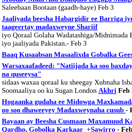
Saleebaan Bootaan (gaadh-haye) Feb 3
Jaaliyada beesha Habargidir ee Barriga i
taageertay madaxweyne Shariif
iyo Qoraal Golaha Wadatashiga/Midnimada Be
iyo jaaliyada Pakistan.- Feb 3
Baaq Kusaabsan Masaalixda Gobalka Gees
Warsaxaafadeed: "Natiijada ka soo baxday
na quseeysa"
sidaas waxaa qoraal ku sheegay Xubnaha Isb
Soomaaliya oo ku Sugan London
Akhri
Feb 
Hogaanka gudaha ee Midowga Maxkamada
oo soo dhaweeyey Madaxweynaha cusub
- 
Bayaan ay Beesha Cusmaan Maxamuud Ka
Qardho, Gobolka Karkaar +Sawirro
- Feb