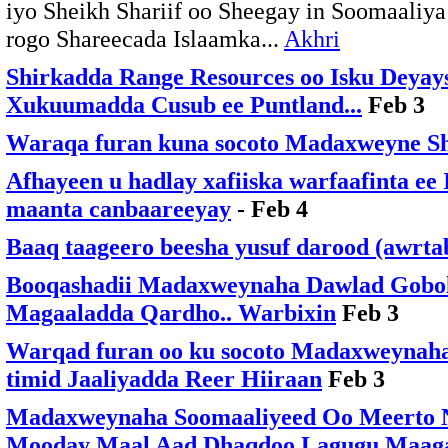
iyo Sheikh Shariif oo Sheegay in Soomaaliya
rogo Shareecada Islaamka...
Akhri
Shirkadda Range Resources oo Isku Deyays
Xukuumadda Cusub ee Puntland...
Feb 3
Waraqa furan kuna socoto Madaxweyne Sh.
Afhayeen u hadlay xafiiska warfaafinta ee
maanta canbaareeyay
- Feb 4
Baaq taageero beesha yusuf darood (awrta
Booqashadii Madaxweynaha Dawlad Gobol
Magaaladda Qardho.. Warbixin
Feb 3
Warqad furan oo ku socoto Madaxweynaha
timid Jaaliyadda Reer Hiiraan
Feb 3
Madaxweynaha Soomaaliyeed Oo Meerto
Mooday Maal Aad Dhaqdoo Lagugu Maaga