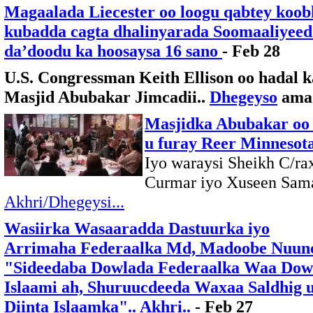
Magaalada Liecester oo loogu qabtey koob
kubadda cagta dhalinyarada Soomaaliyeed
da’doodu ka hoosaysa 16 sano
- Feb 28
U.S. Congressman Keith Ellison oo hadal k
Masjid Abubakar Jimcadii..
Dhegeyso
am
Masjidka Abubakar oo
u furay Reer Minnesot
Iyo waraysi Sheikh C/r
Curmar iyo Xuseen Sam
Akhri/Dhegeysi...
Wasiirka Wasaaradda Dastuurka iyo
Arrimaha Federaalka Md, Madoobe Nuu
"Sideedaba Dowlada Federaalka Waa Dow
Islaami ah, Shuruucdeeda Waxaa Saldhig 
Diinta Islaamka".. Akhri..
- Feb 27