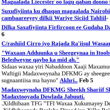
Magaalada Liecester oo lagu qaban doono 
Suxufiyiinta ku dhaqan magaalada Nairobi
cambaareeyey dilkii Wariye Siciid Tahliil
-
Dilka Saxafiyiinta Firfircoon ee Gudaha 
6
C/rashiid Cirro iyo Rajada Ra'iisul Wasa
"Waxaan Adduunka u Sheegeynaa in Itoobi
Beledweyne qaybo ka mid ah."
Sidaas waxaa yiri Nabaddoon Xaaji Maxam
Waftigii Madaxweynaha DFKMG ay sheegeen
sugnaantiisa ma hayno"
Akhri..
Feb 5
Madaxweynaha DFKMG Sheekh Shariif She
Madaxtooyada Dowlada Jabuuti.
.Xildhibaan TFG "TFI Waxaa Xukumayey Dee