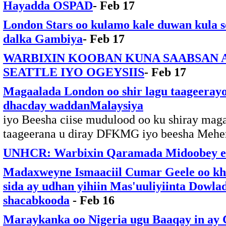
Hayadda OSPAD
- Feb 17
London Stars oo kulamo kale duwan kula s
dalka Gambiya
- Feb 17
WARBIXIN KOOBAN KUNA SAABSAN
SEATTLE IYO OGEYSIIS
- Feb 17
Magaalada London oo shir lagu taageeray
dhacday waddanMalaysiya
iyo Beesha ciise mudulood oo ku shiray mag
taageerana u diray DFKMG iyo beesha Mehe
UNHCR: Warbixin Qaramada Midoobey e
Madaxweyne Ismaaciil Cumar Geele oo khu
sida ay udhan yihiin Mas'uuliyiinta Dowla
shacabkooda
- Feb 16
Maraykanka oo Nigeria ugu Baaqay in ay C