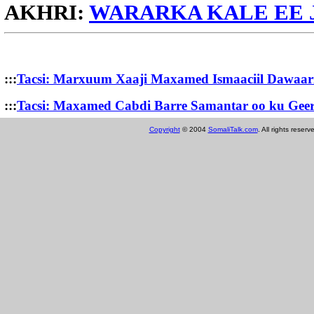
AKHRI:
WARARKA KALE EE J
:::
Tacsi: Marxuum Xaaji Maxamed Ismaaciil Dawaar
:::
Tacsi: Maxamed Cabdi Barre Samantar oo ku Geer
Copyright
© 2004
SomaliTalk.com
. All rights reserv