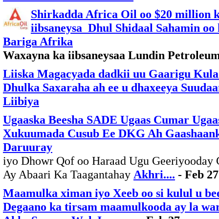
Shirkadda Africa Oil oo $20 million 
iibsaneysa Dhul Shidaal Sahamin oo 
Bariga Afrika
Waxayna ka iibsaneysaa Lundin Petroleu
Liiska Magacyada dadkii uu Gaarigu Kul
Dhulka Saxaraha ah ee u dhaxeeya Suudaa
Liibiya
Ugaaska Beesha SADE Ugaas Cumar Ugaas
Xukuumada Cusub Ee DKG Ah Gaashaan
Daruuray
iyo Dhowr Qof oo Haraad Ugu Geeriyooday
Ay Abaari Ka Taagantahay
Akhri....
- Feb 27
Maamulka ximan iyo Xeeb oo si kulul u be
Degaano ka tirsam maamulkooda ay la wa