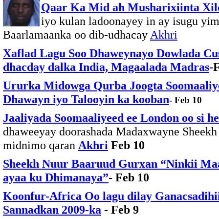
Qaar Ka Mid ah Musharixiinta Xil
iyo kulan ladoonayey in ay isugu yi
Baarlamaanka oo dib-udhacay
Akhri
Xaflad Lagu Soo Dhaweynayo Dowlada Cus
dhacday dalka India, Magaalada Madras
-
Ururka Midowga Qurba Joogta Soomaaliyee
Dhawayn iyo Talooyin ka kooban
- Feb 10
Jaaliyada Soomaaliyeed ee London oo si h
dhaweeyay doorashada Madaxwayne Sheekh 
midnimo qaran
Akhri
Feb 10
Sheekh Nuur Baaruud Gurxan “Ninkii Maa
ayaa ku Dhimanaya”
- Feb 10
Koonfur-Africa Oo lagu dilay Ganacsadihi
Sannadkan 2009-ka
- Feb 9