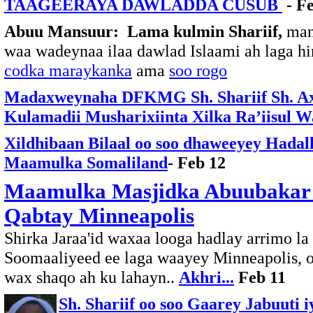
TAAGEERAYA DAWLADDA CUSUB
- F
Abuu Mansuur: Lama kulmin Shariif,
mana
waa wadeynaa ilaa dawlad Islaami ah laga h
codka maraykanka
ama
soo rogo
Madaxweynaha DFKMG Sh. Shariif Sh. A
Kulamadii Musharixiinta Xilka Ra’iisul 
Xildhibaan Bilaal oo soo dhaweeyey Hada
Maamulka Somaliland
- Feb 12
Maamulka Masjidka Abuubakar o
Qabtay Minneapolis
Shirka Jaraa'id waxaa looga hadlay arrimo la 
Soomaaliyeed ee laga waayey Minneapolis, o
wax shaqo ah ku lahayn..
Akhri...
Feb 11
Sh. Shariif oo soo Gaarey Jabuuti