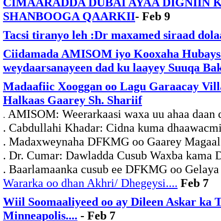
CIMAARADDA DUBAI AYAA DIGNIIN K
SHANBOOGA QAARKII
- Feb 9
Tacsi tiranyo leh :Dr maxamed siraad dola
Ciidamada AMISOM iyo Kooxaha Hubaysan
weydaarsanayeen dad ku laayey Suuqa Ba
Madaafiic Xooggan oo Lagu Garaacay Villa
Halkaas Gaarey Sh. Shariif
AMISOM: Weerarkaasi waxa uu ahaa daan da
.
.
Cabdullahi Khadar: Cidna kuma dhaawacmi
. Madaxweynaha DFKMG oo Gaarey Magaala
. Dr. Cumar: Dawladda Cusub Waxba kama D
. Baarlamaanka cusub ee DFKMG oo Gelaya f
Wararka oo dhan Akhri/ Dhegeysi....
Feb 7
Wiil Soomaaliyeed oo ay Dileen Askar ka T
Minneapolis....
- Feb 7