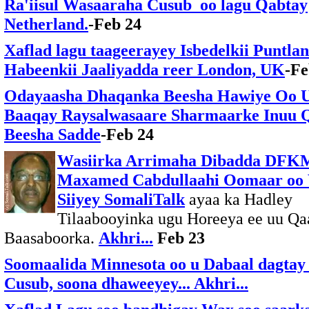
Ra'iisul Wasaaraha Cusub oo lagu Qabtay
Netherland.
-Feb 24
Xaflad lagu taageerayey Isbedelkii Puntlan
Habeenkii Jaaliyadda reer London, UK
-Fe
Odayaasha Dhaqanka Beesha Hawiye Oo 
Baaqay Raysalwasaare Sharmaarke Inuu 
Beesha Sadde
-Feb 24
Wasiirka Arrimaha Dibadda DF
Maxamed Cabdullaahi Oomaar oo 
Siiyey SomaliTalk
ayaa ka Hadley
Tilaabooyinka ugu Horeeya ee uu Qa
Baasaboorka.
Akhri...
Feb 23
Soomaalida Minnesota oo u Dabaal dagta
Cusub, soona dhaweeyey... Akhri...