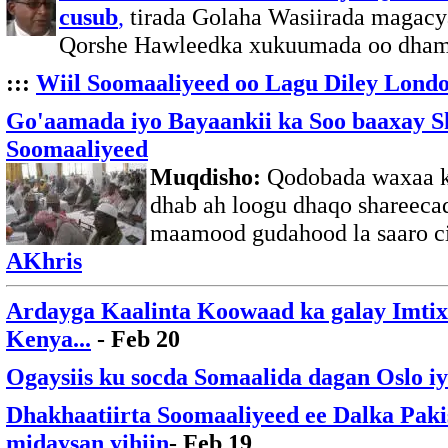
cusub
,
tirada Golaha Wasiirada magacy
Qorshe Hawleedka xukuumada oo dhame
:::
Wiil Soomaaliyeed oo Lagu Diley Lond
Go'aamada iyo Bayaankii ka Soo baaxay S
Soomaaliyeed
Muqdisho:
Qodobada waxaa ka
dhab ah loogu dhaqo shareecad
maamood gudahood la saaro c
AKhris
Ardayga Kaalinta Koowaad ka galay Imtix
Kenya...
- Feb 20
Ogaysiis ku socda Somaalida dagan Oslo i
Dhakhaatiirta Soomaaliyeed ee Dalka Paki
midaysan yihiin
- Feb 19