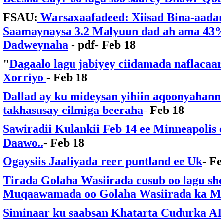
FSAU:
Warsaxaafadeed: Xiisad Bina-aad
Saamaynaysa 3.2 Malyuun dad ah ama 43
Dadweynaha
- pdf
- Feb 18
"
Dagaalo lagu jabiyey ciidamada naflacaar
Xorriyo
- Feb 18
Dallad ay ku mideysan yihiin aqoonyahan
takhasusay cilmiga beeraha
- Feb 18
Sawiradii Kulankii Feb 14 ee Minneapolis
Daawo..
- Feb 18
Ogaysiis Jaaliyada reer puntland ee Uk
- F
Tirada Golaha Wasiirada cusub oo lagu she
Muqaawamada oo Golaha Wasiirada ka M
Siminaar ku saabsan Khatarta Cudurka AI