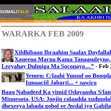
SOMALI
TALK
. C O M
Online Community
SomaliTalk.com » Archive» 2009»
FEB
WARARKA FEB 2009
Xildhibaan Ibraahim Saalax Dayfall
Xaqeena Marna Kama Tanaasuleyno
Leeyahay Dulmiga Ma Soconayo…”
- Feb 
Yemen: C/laahi Yuusuf oo Booqda
Ismaaciil Jabarti... + sawiro
Baaq Nabadeed Ka yimid Odayaasha S/lan
Minnesota, USA: Joojin colaadda xuduuda
dhexeeya labada gobol ee Awdal iyo Gabila