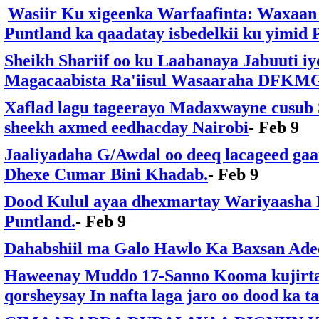
Wasiir Ku xigeenka Warfaafinta: Waxaan 
Puntland ka qaadatay isbedelkii ku yimid 
Sheikh Shariif oo ku Laabanaya Jabuuti i
Magacaabista Ra'iisul Wasaaraha DFKM
Xaflad lagu tageerayo Madaxwayne cusub 
sheekh axmed eedhacday Nairobi
- Feb 9
Jaaliyadaha G/Awdal oo deeq lacageed gaa
Dhexe Cumar Bini Khadab.
- Feb 9
Dood Kulul ayaa dhexmartay Wariyaasha 
Puntland.
- Feb 9
Dahabshiil ma Galo Hawlo Ka Baxsan Ad
Haweenay Muddo 17-Sanno Kooma kujirtay
qorsheysay In nafta laga jaro oo dood ka t