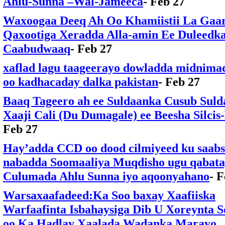
Ahlu-Sunna –Wal-Jameeca
- Feb 27
Waxoogaa Deeq Ah Oo Khamiistii La Gaar
Qaxootiga Xeradda Alla-amin Ee Duleedk
Caabudwaaq
- Feb 27
xaflad lagu taageerayo dowladda midnima
oo kadhacaday dalka pakistan
- Feb 27
Baaq Tageero ah ee Suldaanka Cusub Suld
Xaaji Cali (Du Dumagale) ee Beesha Silci
Feb 27
Hay’adda CCD oo dood cilmiyeed ku saab
nabadda Soomaaliya Muqdisho ugu qabat
Culumada Ahlu Sunna iyo aqoonyahano
- 
Warsaxaafadeed:Ka Soo baxay Xaafiiska
Warfaafinta Isbahaysiga Dib U Xoreynta 
oo Ka Hadlay Xaalada Wadanka Marayo