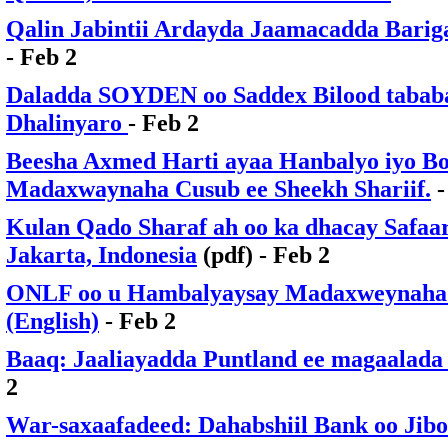
Qalin Jabintii Ardayda Jaamacadda Barig
- Feb 2
Daladda SOYDEN oo Saddex Bilood tababa
Dhalinyaro
- Feb 2
Beesha Axmed Harti ayaa Hanbalyo iyo Bo
Madaxwaynaha Cusub ee Sheekh Shariif.
-
Kulan Qado Sharaf ah oo ka dhacay Safaa
Jakarta, Indonesia
(pdf) - Feb 2
ONLF oo u Hambalyaysay Madaxweynaha C
(English)
- Feb 2
Baaq: Jaaliayadda Puntland ee magaalada
2
War-saxaafadeed: Dahabshiil Bank oo Jibo