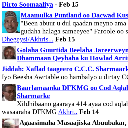
Dirto Soomaaliya
- Feb 15
Maamulka Puntland oo Dacwad Kuso
"Been abuur u dul qaadan meyno ama
gudaha halaga sameeyee" Faroole oo sh
Dhegeysi/Akhris...
Feb 15
Golaha Guurtida Beelaha Jareerweyn
Dhammaan Qeybaha ku Howlad Arri
Jiddah: Xaflad taageero C.C.C. Sharmaar
Iyo Beesha Awrtable oo hambalyo u dirtay 
Baarlamaanka DFKMG oo Cod Aqlabi
Sharmarke
Xildhibaano gaaraya 414 ayaa cod aqlab
wasaaraha DFKMG
Akhri..
Feb 14
Agaasimaha Masaajiska Abuubakar, 