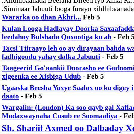
.Xildhibaanada Beelaha Direed iyo Xilka Ra'
.Siminaar Jabuuti looga furayo xildhibaan
Wararka oo dhan Akhri...
Feb 5
Kulan Looga Hadlayay Doorka Saxaafadda
leedahay Bulshada Qaxootiga ku ah
- Feb 
Tacsi Tiiraayo leh oo ay dirayaan bahda w
fadhigoodu yahay dalka Jabuuti
- Feb 5
Taageerid Go'aankii Doorasho ee Gudoo
xigeenka ee Xisbiga Udub
- Feb 5
Ugaaska Beesha Yaxye Saalax oo ka digey 
daato
- Feb 5
Wargalin: (London) Ka soo qayb gal Xafl
Madaxwaynaha Cusub ee Soomaaliya
- Fe
Sh. Shariif Axmed oo Dalbaday Xo