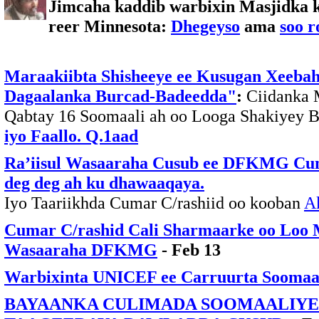
Jimcaha kaddib warbixin Masjidka k
reer Minnesota:
Dhegeyso
ama
soo r
Maraakiibta Shisheeye ee Kusugan Xeebah
Dagaalanka Burcad-Badeedda"
:
Ciidanka 
Qabtay 16 Soomaali ah oo Looga Shakiyey 
iyo Faallo. Q.1aad
Ra’iisul Wasaaraha Cusub ee DFKMG Cuma
deg deg ah ku dhawaaqaya.
Iyo Taariikhda Cumar C/rashiid oo kooban
Ak
Cumar C/rashid Cali Sharmaarke oo Loo 
Wasaaraha DFKMG
- Feb 13
Warbixinta UNICEF ee Carruurta Soomaa
BAYAANKA CULIMADA SOOMAALIYE