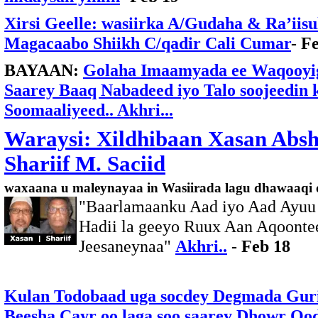
Xirsi Geelle: wasiirka A/Gudaha & Ra’iisu
Magacaabo Shiikh C/qadir Cali Cumar
- F
BAYAAN:
Golaha Imaamyada ee Waqooyi
Saarey Baaq Nabadeed iyo Talo soojeedi
Soomaaliyeed.. Akhri...
Waraysi: Xildhibaan Xasan Absh
Shariif M. Saciid
waxaana u maleynayaa in Wasiirada lagu dhawaaqi 
"Baarlamaanku Aad iyo Aad Ayuu
Hadii la geeyo Ruux Aan Aqoont
Jeesaneynaa"
Akhri..
- Feb 18
Kulan Todobaad uga socdey Degmada Guri
Beesha Cayr oo laga soo saarey Dhowr Qo