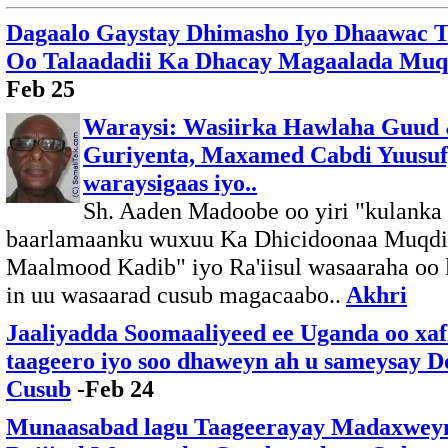
Dagaalo Gaystay Dhimasho Iyo Dhaawac T
Oo Talaadadii Ka Dhacay Magaalada Muq
Feb 25
Waraysi: Wasiirka Hawlaha Guud
Guriyenta, Maxamed Cabdi Yuusuf
waraysigaas iyo..
Sh. Aaden Madoobe oo yiri "kulanka
baarlamaanku wuxuu Ka Dhicidoonaa Muqdi
Maalmood Kadib" iyo Ra'iisul wasaaraha oo
in uu wasaarad cusub magacaabo..
Akhri
Jaaliyadda Soomaaliyeed ee Uganda oo xaf
taageero iyo soo dhaweyn ah u sameysay 
Cusub
-Feb 24
Munaasabad lagu Taageerayay Madaxweyn