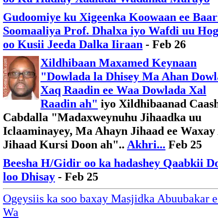
Gudoomiye ku Xigeenka Koowaan ee Baa
Soomaaliya Prof. Dhalxa iyo Wafdi uu Ho
oo Kusii Jeeda Dalka Iiraan
- Feb 26
Xildhibaan Maxamed Keynaan
"Dowlada la Dhisey Ma Ahan Dowl
Xaq Raadin ee Waa Dowlada Xal
Raadin ah"
iyo Xildhibaanad Caas
Cabdalla "Madaxweynuhu Jihaadka uu
Iclaaminayey, Ma Ahayn Jihaad ee Waxay
Jihaad Kursi Doon ah"..
Akhri...
Feb 25
Beesha H/Gidir oo ka hadashey Qaabkii D
loo Dhisay
- Feb 25
Ogeysiis ka soo baxay Masjidka Abuubakar ee
Wa