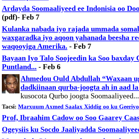
Ardayda Soomaaliyeed ee Indonisia oo D
(pdf)- Feb 7
Kulanka nabada iyo rajada ummada somali
waxgaradka iyo aqoon yahanada beesha ree
waqooyiga Amerika.
- Feb 7
Bayaan Iyo Talo Soojeedin ka Soo baxda
Puntland...
- Feb 6
Ahmedou Ould Abdullah “Waxaan u
dadkiinaan qurba-joogta ah in aad 
kusocota Qurbo joogta Soomaaliyeed..
Tacsi:
Marxuum Axmed Saalax Xiddig oo ku Geeriyo
Prof, Ibraahim Cadow oo Soo Gaarey Caas
Ogeysiis ku Socdo Jaaliyadda Soomaaliyee