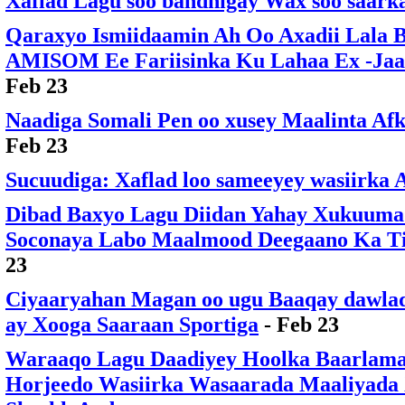
Xaflad Lagu soo bandhigay Wax soo saar
Qaraxyo Ismiidaamin Ah Oo Axadii Lala 
AMISOM Ee Fariisinka Ku Lahaa Ex -Ja
Feb 23
Naadiga Somali Pen oo xusey Maalinta Afk
Feb 23
Sucuudiga: Xaflad loo sameeyey wasiirka 
Dibad Baxyo Lagu Diidan Yahay Xukuuma
Soconaya Labo Maalmood Deegaano Ka T
23
Ciyaaryahan Magan oo ugu Baaqay dawlad
ay Xooga Saaraan Sportiga
- Feb 23
Waraaqo Lagu Daadiyey Hoolka Baarlama
Horjeedo Wasiirka Wasaarada Maaliyada X