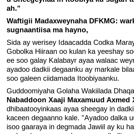
ah."
Waftigii Madaxweynaha DFKMG: wark
sugnaantiisa ma hayno,
Sida ay werisey Idaacadda Codka Mara
Gobolka Hiiraan oo kulan ka yeeshay s
ee soo galay Kalabayr ayaa walaac wey
ayadoo dadkii degaanku ay markale bil
soo galeen ciidamada Itoobiyaanku.
Guddoomiyaha Golaha Wakiilada Dhaqan
Nabaddoon Xaaji Maxamuud Axmed
dhibaatooyinkaas ayaa sheegay in dadk
kaceen degaanno kale. "Ayadoo dalka u
isoo gaaraya in degmada Jawiil ay ku h