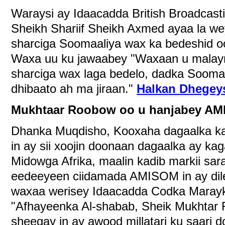
Waraysi ay Idaacadda British Broadcasti
Sheikh Shariif Sheikh Axmed ayaa la we
sharciga Soomaaliya wax ka bedeshid o
Waxa uu ku jawaabey "Waxaan u malayn
sharciga wax laga bedelo, dadka Sooma
dhibaato ah ma jiraan."
Halkan Dhegey
Mukhtaar Roobow oo u hanjabey A
Dhanka Muqdisho, Kooxaha dagaalka k
in ay sii xoojin doonaan dagaalka ay ka
Midowga Afrika, maalin kadib markii sara
eedeeyeen ciidamada AMISOM in ay dilee
waxaa werisey Idaacadda Codka Marayka
"Afhayeenka Al-shabab, Sheik Mukhtar
sheegay in ay awood millatari ku saari 