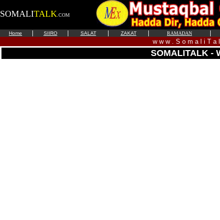
SOMALI
TALK
.COM
|
|
|
|
|
Home
SIIRO
SALAT
ZAKAT
RAMADAN
w w w . S o m a l i T a 
SOMALITALK -