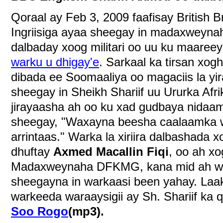
Qoraal ay Feb 3, 2009 faafisay British 
Ingriisiga ayaa sheegay in madaxweyn
dalbaday xoog militari oo uu ku maaree
warku u dhigay'e
. Sarkaal ka tirsan xo
dibada ee Soomaaliya oo magaciis la y
sheegay in Sheikh Shariif uu Ururka Afr
jirayaasha ah oo ku xad gudbaya nidaa
sheegay, "Waxayna beesha caalaamka we
arrintaas." Warka la xiriira dalbashada 
dhuftay
Axmed Macallin Fiqi
, oo ah x
Madaxweynaha DFKMG, kana mid ah wa
sheegayna in warkaasi been yahay. Laa
warkeeda waraaysigii ay Sh. Shariif ka
Soo Rogo
(mp3).