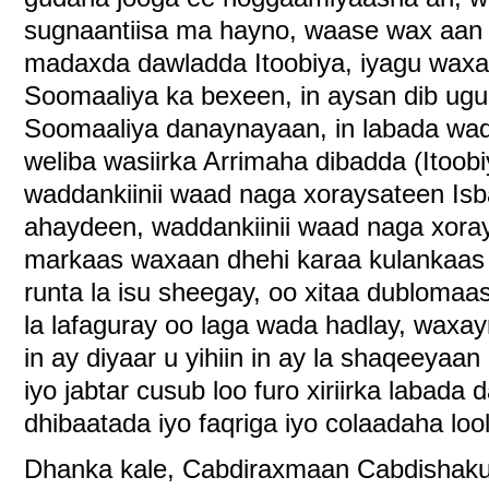
sugnaantiisa ma hayno, waase wax aan 
madaxda dawladda Itoobiya, iyagu waxay
Soomaaliya ka bexeen, in aysan dib ugu
Soomaaliya danaynayaan, in labada wadd
weliba wasiirka Arrimaha dibadda (Itoo
waddankiinii waad naga xoraysateen Isb
ahaydeen, waddankiinii waad naga xoray
markaas waxaan dhehi karaa kulankaas 
runta la isu sheegay, oo xitaa dubloma
la lafaguray oo laga wada hadlay, waxa
in ay diyaar u yihiin in ay la shaqeeyaan
iyo jabtar cusub loo furo xiriirka labada 
dhibaatada iyo faqriga iyo colaadaha loo
Dhanka kale, Cabdiraxmaan Cabdishakuu