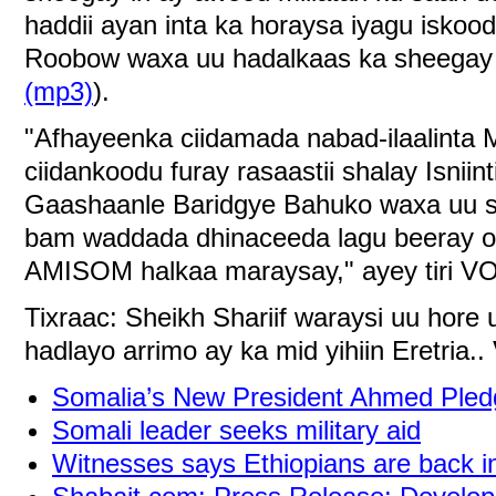
haddii ayan inta ka horaysa iyagu iskood
Roobow waxa uu hadalkaas ka sheegay
(mp3)
).
"Afhayeenka ciidamada nabad-ilaalinta 
ciidankoodu furay rasaastii shalay Isnii
Gaashaanle Baridgye Bahuko waxa uu s
bam waddada dhinaceeda lagu beeray oo
AMISOM halkaa maraysay," ayey tiri V
Tixraac: Sheikh Shariif waraysi uu hore 
hadlayo arrimo ay ka mid yihiin Eretria..
Somalia’s New President Ahmed Pled
Somali leader seeks military aid
Witnesses says Ethiopians are back i