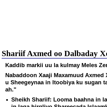
Shariif Axmed oo Dalbaday Xo
Kaddib markii uu la kulmay Meles Zen
Nabaddoon Xaaji Maxamuud Axmed 
u Sheegeynaa in Itoobiya ku sugan 
ah."
Sheikh Shariif: Looma baahna in l
in laga hirgliyo Shareecada Islaamk