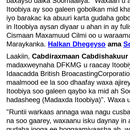
baxayso dalka Soomaaliya. "Waxaan u a
Itoobiya ay soo galeen gobolkan mid kha
iyo barakac ka abuuri karta gudaha gob
in Itoobiya aysan diyaar u ahan in ay fuli
Cismaan Maxamuud Cilmi oo u waraam
Maraykanka.
Halkan Dhegeyso
ama
S
Laakiin,
Cabdiraxmaan Cabdishakuur
madaxweynaha DFKMG u raacay Itoobiya
Idaacadda British BroacastingCorporation
maalmood ee la soo dhaafay waxa ajire
Itoobiya soo galeen qaybo ka mid ah S
hadasheeg (Madaxda Itoobiya)". Waxa u
"Runtii warkaas annaga waa nagu cusba
na soo gaarey, waxaanu isku daynay in
gudaha jooga ee hoggaamiyaasha ah, w