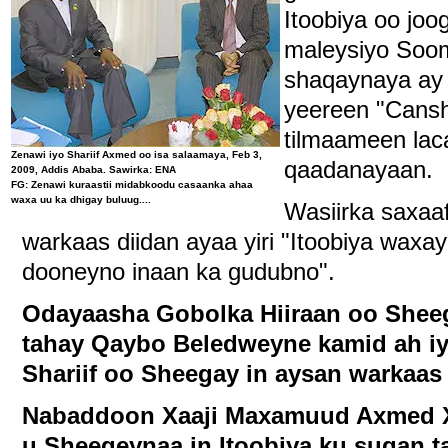
Itoobiya oo joo
maleysiyo Soom
shaqaynaya ay 
yeereen "Cansh
tilmaameen lac
Zenawi iyo Shariif Axmed oo isa salaamaya, Feb 3,
qaadanayaan.
2009, Addis Ababa. Sawirka: ENA
FG: Zenawi kuraastii midabkoodu casaanka ahaa
waxa uu ka dhigay buluug....
Wasiirka saxaa
warkaas diidan ayaa yiri "Itoobiya waxa
dooneyno inaan ka gudubno".
Odayaasha Gobolka Hiiraan oo Sheeg
tahay Qaybo Beledweyne kamid ah iyo
Shariif oo Sheegay in aysan warkaas 
Nabaddoon Xaaji Maxamuud Axmed 
u Sheegeynaa in Itoobiya ku sugan 