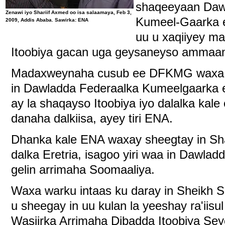
shaqeeyaan Daw
Zenawi iyo Shariif Axmed oo isa salaamaya, Feb 3,
Kumeel-Gaarka 
2009, Addis Ababa. Sawirka: ENA
uu u xaqiiyey 
Itoobiya gacan uga geysaneyso ammaank
Madaxweynaha cusub ee DFKMG waxa u
in Dawladda Federaalka Kumeelgaarka 
ay la shaqayso Itoobiya iyo dalalka kale e
danaha dalkiisa, ayey tiri ENA.
Dhanka kale ENA waxay sheegtay in Shar
dalka Eretria, isagoo yiri waa in Dawlad
gelin arrimaha Soomaaliya.
Waxa warku intaas ku daray in Sheikh S
u sheegay in uu kulan la yeeshay ra'iisu
Wasiirka Arrimaha Dibadda Itoobiya Se