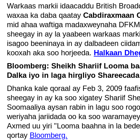
Warkaas markii idaacaddu British Broadc
waxaa ka daba qaatay
Cabdiraxmaan 
mid ahaa waftiga madaxweynaha DFKMG
sheegay in ay la yaabeen warkaas mark
isagoo beeninaya in ay dalbadeen ciida
kooxah aka soo horjeeda.
Halkaan Dhe
Bloomberg: Sheikh Shariif Looma ba
Dalka iyo in laga hirgliyo Shareecada
Dhanka kale qoraal ay Feb 3, 2009 faaf
sheegay in ay ka soo xigatey Shariif Sh
Soomaaliya aysan rabin in lagu soo ro
weriyaha jariidada oo ka soo waramayey 
Axmed uu yiri "Looma baahna in la bedel
qortay
Bloomberg.