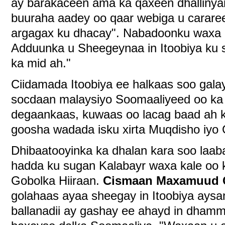
ay barakaceen ama ka qaxeen dhallinyarad
buuraha aadey oo qaar webiga u carare
argagax ku dhacay". Nabadoonku waxa 
Adduunka u Sheegeynaa in Itoobiya ku
ka mid ah."
Ciidamada Itoobiya ee halkaas soo galay
socdaan malaysiyo Soomaaliyeed oo ka 
degaankaas, kuwaas oo lacag baad ah k
goosha wadada isku xirta Muqdisho iyo 
Dhibaatooyinka ka dhalan kara soo laab
hadda ku sugan Kalabayr waxa kale oo 
Gobolka Hiiraan.
Cismaan Maxamuud C
golahaas ayaa sheegay in Itoobiya aysan
ballanadii ay gashay ee ahayd in dham