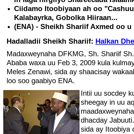
Ciidamo Itoobiyaan ah oo "Cashuu
Kalabayrka, Gobolka Hiiraan...
(ENA) - Sheikh Shariif Axmed oo u D
Hadalladii Sheikh Shariif:
Halkan Dh
Madaxweynaha DFKMG, Sh. Shariif Sh.
Ababa waxa uu Feb 3, 2009 kula kulmay 
Meles Zenawi, sida ay shaacisay wakaal
loo soo gaabiyo ENA.
Intii uu socdey 
sheegay in uu aq
maadaxweynaha 
dhacday Jabuuti
sida ay Itoobiya 