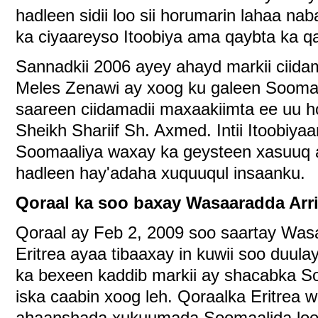
hadleen sidii loo sii horumarin lahaa n
ka ciyaareyso Itoobiya ama qaybta ka q
Sannadkii 2006 ayey ahayd markii ciidam
Meles Zenawi ay xoog ku galeen Sooma
saareen ciidamadii maxaakiimta ee uu
Sheikh Shariif Sh. Axmed. Intii Itoobiy
Soomaaliya waxay ka geysteen xasuuq a
hadleen hay'adaha xuquuqul insaanku.
Qoraal ka soo baxay Wasaaradda Arr
Qoraal ay Feb 2, 2009 soo saartay Was
Eritrea ayaa tibaaxay in kuwii soo duula
ka bexeen kaddib markii ay shacabka S
iska caabin xoog leh. Qoraalka Eritrea w
ahaanshada xukuumada Soomaalida loog