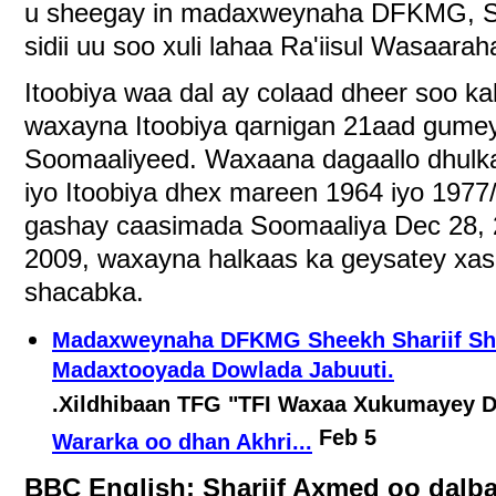
u sheegay in madaxweynaha DFKMG, Sh.
sidii uu soo xuli lahaa Ra'iisul Wasaar
Itoobiya waa dal ay colaad dheer soo k
waxayna Itoobiya qarnigan 21aad gumeys
Soomaaliyeed. Waxaana dagaallo dhulk
iyo Itoobiya dhex mareen 1964 iyo 1977
gashay caasimada Soomaaliya Dec 28, 2
2009, waxayna halkaas ka geysatey xas
shacabka.
Madaxweynaha DFKMG Sheekh Shariif She
Madaxtooyada Dowlada Jabuuti.
.Xildhibaan TFG "TFI Waxaa Xukumayey D
Feb 5
Wararka oo dhan Akhri...
BBC English: Shariif Axmed oo dalbad