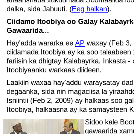
dalka, sida Jabuuti. (
Eeg halkan
).
Ciidamo Itoobiya oo Galay Kalabayr
Gawaarida...
Hay'adda wararka ee
AP
waxay (Feb 3, 
ciidamada Itoobiya ay ka soo talaabeen
fariisin ka dhigtay Kalabayrka. Inkasta - 
Itoobiyaanku warkaas diideen.
Laakiin waxaa hay'addu waraysatay da
degaanka, sida nin magaciisa la yiraah
Isniintii (Feb 2, 2009) ay halkaas soo ga
Itoobiya, halkaasna ay ka samaysteen K
Sidoo kale Boo
gawaarida xamu