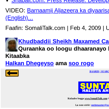
Shabait.com: Press Release: Develop
VIDEO:
Barnaamij Aljazeera ka diyaaris
(English)...
Faafin: SomaliTalk.com | Feb 4, 2009 | 
Khudbaddii Sheikh Maxamed Ca
Quraanka oo loogu dhaaranayo 
Kitaabka
Halkan Dhegeyso
ama
soo rogo
BAARID | SEAR
Kulaabo bogga
www.SomaliTalk.com
La soo xiriir:
webmaster@so