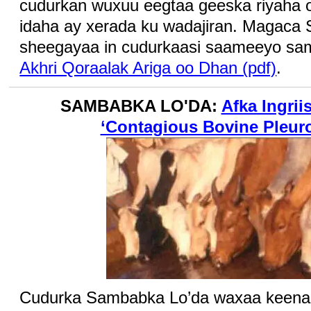
cudurkan wuxuu eegtaa geeska riyaha o
idaha ay xerada ku wadajiran. Magaca 
sheegayaa in cudurkaasi saameeyo sa
Akhri Qoraalak Ariga oo Dhan (pdf)
.
SAMBABKA LO'DA:
Afka Ingrii
‘Contagious Bovine Pleu
Cudurka Sambabka Lo’da waxaa keena 