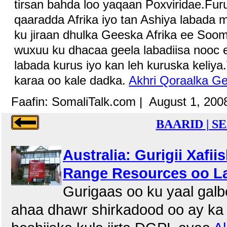
tirsan bahda loo yaqaan Poxviridae.Fu
qaaradda Afrika iyo tan Ashiya labada 
ku jiraan dhulka Geeska Afrika ee Soo
wuxuu ku dhacaa geela labadiisa nooc e
labada kurus iyo kan leh kuruska keliy
karaa oo kale dadka.
Akhri Qoraalka Ge
Faafin: SomaliTalk.com | August 1, 200
BAARID | S
Australia: Gurigii Xafi
Range Resources oo L
Gurigaas oo ku yaal galb
ahaa dhawr shirkadood oo ay ka 