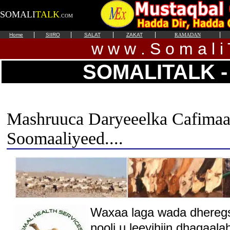
SOMALI
TALK
.COM
|
|
|
|
|
Home
SIIRO
SALAT
ZAKAT
RAMADAN
w w w . S o m a l i 
SOMALITALK 
Mashruuca Daryeeelka Cafima
Soomaaliyeed....
Waxaa laga wada dhereg
nooli u leeyihiin dhaqaa