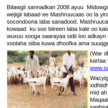
Bilawgii sannadkan 2008 ayuu Midowga
wejigii labaad ee Mashruucaas oo la y
socondoona laba sanadood. Mashruucan o
kowaad ku soo biireen laba kale oo k
wuxuu xooga saarayaa sidii loo adkayn
xoolaha siiba kuwa dhoofka ama suuqg
(War d
kartaa
www.sa
Wacyig
xidhii
mid ah
Maqaal
saabsa