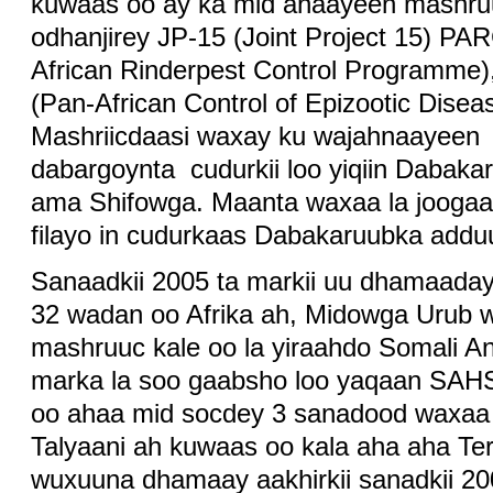
kuwaas oo ay ka mid ahaayeen mashru
odhanjirey JP-15 (Joint Project 15) PA
African Rinderpest Control Programme
(Pan-African Control of Epizootic Disea
Mashriicdaasi waxay ku wajahnaayeen
dabargoynta cudurkii loo yiqiin Dabaka
ama Shifowga. Maanta waxaa la joogaa 
filayo in cudurkaas Dabakaruubka adduu
Sanaadkii 2005 ta markii uu dhamaaday
32 wadan oo Afrika ah, Midowga Urub
mashruuc kale oo la yiraahdo Somali An
marka la soo gaabsho loo yaqaan SAHS
oo ahaa mid socdey 3 sanadood waxaa 
Talyaani ah kuwaas oo kala aha aha T
wuxuuna dhamaay aakhirkii sanadkii 20