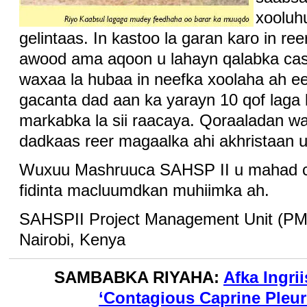
xooluh
gelintaas. In kastoo la garan karo in r
awood ama aqoon u lahayn qalabka casr
waxaa la hubaa in neefka xoolaha ah ee
gacanta dad aan ka yarayn 10 qof laga 
markabka la sii raacaya. Qoraaladan wa
dadkaas reer magaalka ahi akhristaan u
Wuxuu Mashruuca SAHSP II u mahad ce
fidinta macluumdkan muhiimka ah.
SAHSPII Project Management Unit (P
Nairobi, Kenya
SAMBABKA RIYAHA:
Afka Ingri
‘Contagious Caprine Ple