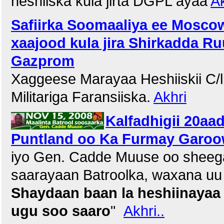
heshiiska kula jirta DGPL ayaa
Ak
Safiirka Soomaaliya ee Mosco
xaajood kula jira Shirkadda R
Gazprom
Xaggeese Marayaa Heshiiskii C/l
Militariga Faransiiska.
Akhri
Kalfadhigii 20aa
Puntland oo Ka Furmay Garoow
iyo Gen. Cadde Muuse oo sheega
saarayaan Batroolka, waxana uu y
Shaydaan baan la heshiinayaa
ugu soo saaro
"
Akhri..