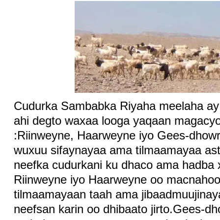
Cudurka Sambabka Riyaha meelaha ay 
ahi degto waxaa looga yaqaan magacyo 
:Riinweyne, Haarweyne iyo Gees-dhowr
wuxuu sifaynayaa ama tilmaamayaa as
neefka cudurkani ku dhaco ama hadba
Riinweyne iyo Haarweyne oo macnahoo
tilmaamayaan taah ama jibaadmuujinaya
neefsan karin oo dhibaato jirto.Gees-