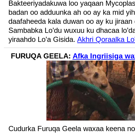
Bakteeriyadakuwa loo yaqaan Mycopl
badan oo adduunka ah oo ay ka mid yihi
daafaheeda kala duwan oo ay ku jiraan
Sambabka Lo’du wuxuu ku dhacaa lo’da 
yiraahdo Lo’a Gisida.
Akhri Qoraalka Lo
FURUQA GEELA:
Afka Ingriisiga w
Cudurka Furuqa Geela waxaa keena noo