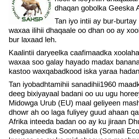
dhaqan gobolka Geeska A
Tan iyo intii ay bur-burt
waxaa ilihii dhaqaale oo dhan oo ay xoo
bur laxaad leh.
Kaalintii daryeelka caafimaadka xoolah
waxaa soo galay hayado madax banana 
kastoo waxqabadkood iska yaraa hadan
Tan iyobadhtamihii sanadihii1960 maa
deeg bixiyayaal badani oo uu ugu hore
Midowga Urub (EU) maal geliyeen mash
dhowr ah oo laga fuliyey guud ahaan q
Afrika inteeda badan oo ay ku jiraan Dh
deegaaneedka Soomaalida (Somali Eco