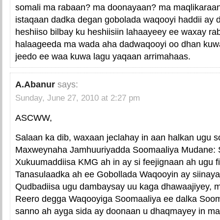
somali ma rabaan? ma doonayaan? ma maqlikaraan
istaqaan dadka degan gobolada waqooyi haddii ay 
heshiiso bilbay ku heshiisiin lahaayeey ee waxay r
halaageeda ma wada aha dadwaqooyi oo dhan kuwa
jeedo ee waa kuwa lagu yaqaan arrimahaas.
A.Abanur
says:
Sunday, June 27, 2010 at 2:27 pm
ASCWW,
Salaan ka dib, waxaan jeclahay in aan halkan ugu 
Maxweynaha Jamhuuriyadda Soomaaliya Mudane:
Xukuumaddiisa KMG ah in ay si feejignaan ah ugu fi
Tanasulaadka ah ee Gobollada Waqooyin ay siina
Qudbadiisa ugu dambaysay uu kaga dhawaajiyey, 
Reero degga Waqooyiga Soomaaliya ee dalka Soo
sanno ah ayga sida ay doonaan u dhaqmayey in maa