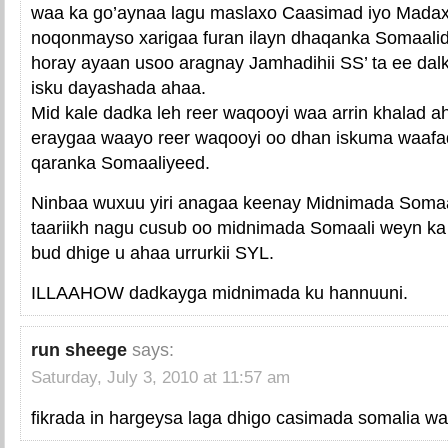
waa ka go’aynaa lagu maslaxo Caasimad iyo Mada
noqonmayso xarigaa furan ilayn dhaqanka Somaali
horay ayaan usoo aragnay Jamhadihii SS’ ta ee dalk
isku dayashada ahaa.
Mid kale dadka leh reer waqooyi waa arrin khalad ah 
eraygaa waayo reer waqooyi oo dhan iskuma waafaq
qaranka Somaaliyeed.
Ninbaa wuxuu yiri anagaa keenay Midnimada Somaa
taariikh nagu cusub oo midnimada Somaali weyn k
bud dhige u ahaa urrurkii SYL.
ILLAAHOW dadkayga midnimada ku hannuuni.
run sheege
says:
Saturday, July 3, 2010 at 11:57 am
fikrada in hargeysa laga dhigo casimada somalia waa