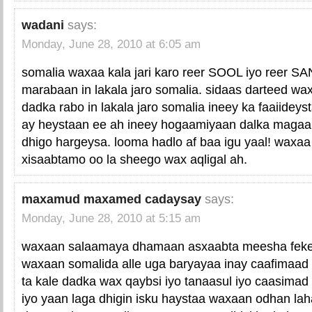
wadani
says:
Monday, June 28, 2010 at 6:05 am
somalia waxaa kala jari karo reer SOOL iyo reer 
marabaan in lakala jaro somalia. sidaas darteed wax
dadka rabo in lakala jaro somalia ineey ka faaiidey
ay heystaan ee ah ineey hogaamiyaan dalka magaa
dhigo hargeysa. looma hadlo af baa igu yaal! waxaa
xisaabtamo oo la sheego wax aqligal ah.
maxamud maxamed cadaysay
says:
Monday, June 28, 2010 at 5:15 am
waxaan salaamaya dhamaan asxaabta meesha feke
waxaan somalida alle uga baryayaa inay caafimaad
ta kale dadka wax qaybsi iyo tanaasul iyo caasimad
iyo yaan laga dhigin isku haystaa waxaan odhan lah