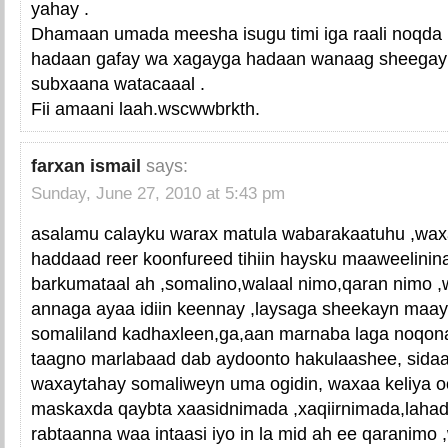
yahay .
Dhamaan umada meesha isugu timi iga raali noqda i
hadaan gafay wa xagayga hadaan wanaag sheegay
subxaana watacaaal .
Fii amaani laah.wscwwbrkth.
farxan ismail
says:
Sunday, June 27, 2010 at 5:43 pm
asalamu calayku warax matula wabarakaatuhu ,wax
haddaad reer koonfureed tihiin haysku maaweelinina 
barkumataal ah ,somalino,walaal nimo,qaran nimo ,w
annaga ayaa idiin keennay ,laysaga sheekayn maay
somaliland kadhaxleen,ga,aan marnaba laga noqona
taagno marlabaad dab aydoonto hakulaashee, sida
waxaytahay somaliweyn uma ogidin, waxaa keliya o
maskaxda qaybta xaasidnimada ,xaqiirnimada,lah
rabtaanna waa intaasi iyo in la mid ah ee qaranimo