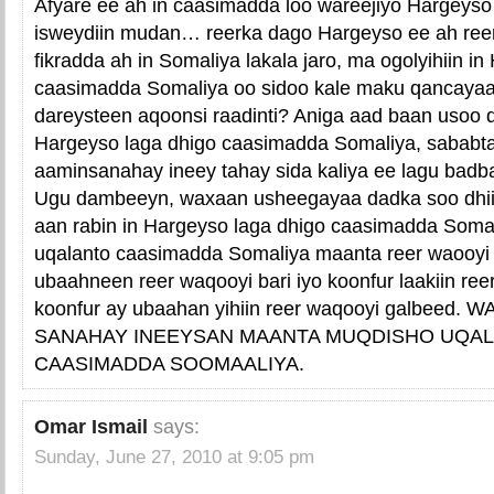
Afyare ee ah in caasimadda loo wareejiyo Hargeyso 
isweydiin mudan… reerka dago Hargeyso ee ah re
fikradda ah in Somaliya lakala jaro, ma ogolyihiin i
caasimadda Somaliya oo sidoo kale maku qancayaa
dareysteen aqoonsi raadinti? Aniga aad baan usoo
Hargeyso laga dhigo caasimadda Somaliya, sababt
aaminsanahay ineey tahay sida kaliya ee lagu badb
Ugu dambeeyn, waxaan usheegayaa dadka soo dhii
aan rabin in Hargeyso laga dhigo caasimadda Soma
uqalanto caasimadda Somaliya maanta reer waooyi
ubaahneen reer waqooyi bari iyo koonfur laakiin reer
koonfur ay ubaahan yihiin reer waqooyi galbeed.
SANAHAY INEEYSAN MAANTA MUQDISHO UQAL
CAASIMADDA SOOMAALIYA.
Omar Ismail
says:
Sunday, June 27, 2010 at 9:05 pm