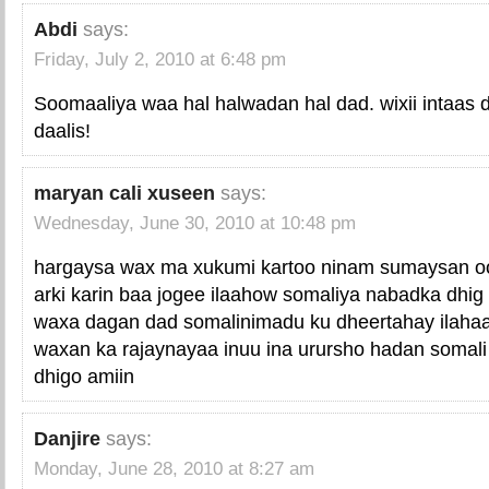
Abdi
says:
Friday, July 2, 2010 at 6:48 pm
Soomaaliya waa hal halwadan hal dad. wixii intaas 
daalis!
maryan cali xuseen
says:
Wednesday, June 30, 2010 at 10:48 pm
hargaysa wax ma xukumi kartoo ninam sumaysan o
arki karin baa jogee ilaahow somaliya nabadka dhig
waxa dagan dad somalinimadu ku dheertahay ilah
waxan ka rajaynayaa inuu ina urursho hadan somali
dhigo amiin
Danjire
says:
Monday, June 28, 2010 at 8:27 am