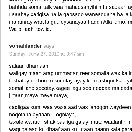
bahhda somalitalk waa mahadsanyihiin fursadaan ay
Ilaaahay xarigisa ha la qabsado wanaaggana ha la 
ina amray waa la guuleysanayaa haddii Alla idmo, 
Wa billaahi towiiq.
somalilander
says:
Sunday, June 27, 2010 at 3:47 am
salaan dhamaan.
waligay maan arag ummadan reer somalia wax ka 
tashatay ee hore u socotay ayay ku mashquulsan yi
somaliland socotay,xagee lagu soo noqdaa ma cada
jirtaan,maya maya maya,
caqligaa xumi waa waxa aad wax lanoqon waydeen i
noqotana aydaan u ogolayn,
takale walaahi shakibaa iga galay inaad waalantihiin
waqtiga aad ku dhaaftaan ku jirtaan baann kala gara