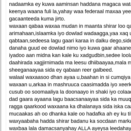
nadaamka ey kuwa aaminsan haddana magaca wata
keenya waana fuli la,yahay waa federaal maxaa yeel
gacaanteeda kuma jirto.
waxaan qabaa waxaa mudan in maanta shirar loo q
arimahaan,islaamka iyo dowlad wadaagga,yaa xaq u
qabtaan,sedeesa lagu gaari karaa in dalku dego,sid
danaha guud ee dowlad nimo iyo kuwa gaar ahaanee
iyadoo aan midna kan kale ku xadgudbin,sedee lo
daahirada xagjirnimada ma leesu dhiibaayaa,mala 
sheeganaayaa sida ey qabaan reer galbeed.
walaal waxaasoo dhan ayaa u,baahan in si cumqiya
waxaan u,arkaa in mashruuca caasimadda iyo xeer
cusub oo soomaaliya la doonaayo in shaki iyo colaa
dad gaara ayaana lagu baacsanaayaa sida ka muu
ragga qaarkood waxaana ka dhalanaya sida iska ca
mucaakas ah oo dhanka kale oo hadafka ah ey ku 
waxyaabaha hadda shirar badanu ka socdaan mark
waxbaa lala damacsanyahay ALLA ayeysa leedahay