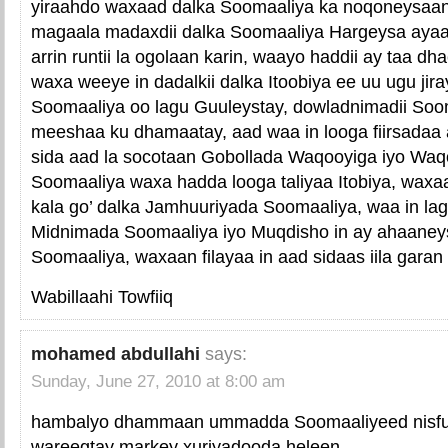
yiraahdo waxaad dalka Soomaaliya ka noqoneysa
magaala madaxdii dalka Soomaaliya Hargeysa ayaa
arrin runtii la ogolaan karin, waayo haddii ay taa 
waxa weeye in dadalkii dalka Itoobiya ee uu ugu jir
Soomaaliya oo lagu Guuleystay, dowladnimadii Soom
meeshaa ku dhamaatay, aad waa in looga fiirsadaa 
sida aad la socotaan Gobollada Waqooyiga iyo Waqo
Soomaaliya waxa hadda looga taliyaa Itobiya, wax
kala go’ dalka Jamhuuriyada Soomaaliya, waa in la
Midnimada Soomaaliya iyo Muqdisho in ay ahaane
Soomaaliya, waxaan filayaa in aad sidaas iila garan
Wabillaahi Towfiiq
mohamed abdullahi
says:
Sunday, June 27, 2010 at 8:00 am
hambalyo dhammaan ummadda Soomaaliyeed nisful
wareegtay markey xuriyadooda heleen.