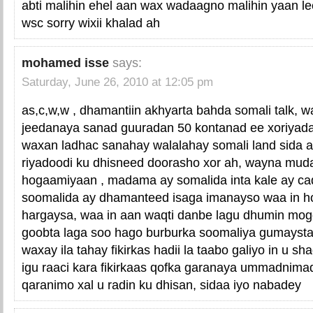
abti malihin ehel aan wax wadaagno malihin yaan l
wsc sorry wixii khalad ah
mohamed isse
says:
Saturday, June 26, 2010 at 12:05 pm
as,c,w,w , dhamantiin akhyarta bahda somali talk, 
jeedanaya sanad guuradan 50 kontanad ee xoriyada
waxan ladhac sanahay walalahay somali land sida a
riyadoodi ku dhisneed doorasho xor ah, wayna muda
hogaamiyaan , madama ay somalida inta kale ay caq
soomalida ay dhamanteed isaga imanayso waa in h
hargaysa, waa in aan waqti danbe lagu dhumin mog
goobta laga soo hago burburka soomaliya gumayst
waxay ila tahay fikirkas hadii la taabo galiyo in u 
igu raaci kara fikirkaas qofka garanaya ummadnim
qaranimo xal u radin ku dhisan, sidaa iyo nabadey