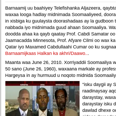
Barnaamij uu baahiyey Telefishanka Aljazeera, qaybta 
waxaa looga hadlay midnimada Soomaaliyeed, doora
in xisbiga ku guulaysta doorashadaas ay la gudboon
nabbada iyo midnimada guud ahaan Soomaaliya. Wa
doodda ahaa ka qayb qaatay Prof. Cabdi Samatar oo
Jaamacadda Minnesota, Prof. Afyare Cilmi oo wax k
Qatar iyo Maxamed Cabdullaahi Cumar oo ku sugnaa
Barnaamijkaas Halkan ka akhri/Daawo..
.
Maanta waa June 26, 2010. Xorriyaddii Soomaaliya 
50 sano (June 26, 1960), waxaana markale ay profe
Hargeysa in ay hurmuud u noqoto midnida Soomaaliy
“isku daygii ay 
raadinaysay aqo
daraystay, waxa
daraystay isku d
dawlad dhexe oo