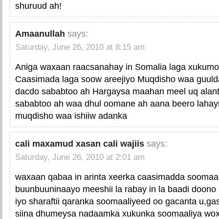
shuruud ah!
Amaanullah
says:
Saturday, June 26, 2010 at 8:15 am
Aniga waxaan raacsanahay in Somalia laga xukumo 
Caasimada laga soow areejiyo Muqdisho waa guulda
dacdo sababtoo ah Hargaysa maahan meel uq alan
sababtoo ah waa dhul oomane ah aana beero lahayn
muqdisho waa ishiiw adanka
cali maxamud xasan cali wajiis
says:
Saturday, June 26, 2010 at 2:01 am
waxaan qabaa in arinta xeerka caasimadda soomaal
buunbuuninaayo meeshii la rabay in la baadi doono
iyo sharaftii qaranka soomaaliyeed oo gacanta u,ga
siina dhumeysa nadaamka xukunka soomaaliya wo