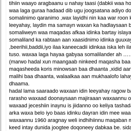
tihiin waayo aragbaanu u nahay taasi (dabkii waa 
waa laga guraa hadaad dib ugu joogsatana adiyo do
somalinimo qaranimo ,wax layidhi nin kaa war roon
leeyahay, laydin ma samayn waxan ka hadlaysaan ba
somaliweyn waa maqadas afkaa idinka bartay isla
somaliland ka rabtaan aan xaasidnimo idinka guuxa
,beerihii,baddii,iyo ilaa kaneecadii idinkaa iska leh 
tuso. waxaa laga hayaa gabyaa somalilander a
(marwo hadal xun maangaab ninkeed maqasha baa 
maqasheeda koris minowsan baa dhaanta ,xidid aa
malihi baa dhaanta, walaalkaa aan mukhaalofo la
dhaama.
hadal lama saaraado waxaan idin leeyahay ragow 
rarasho waxaad doonaysaan majiraaan waxaannu o
waxaad jeceshiin inaynu is jiidanno oo keliya tashad
arka waxa belo iyo baas idinku dayran idin mee waa
waxaannu 1960 aragnay weli indhihiinnu maqaban m
keed intay dunida joogtee doqoneey dabkaa be. sida