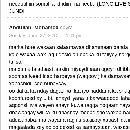
necebtihiin somaliland idiin ma necba (LONG LI
JUNDI
Abdullahi Mohamed
says:
Sunday, June 27, 2010 at 4:41 pm
marka hore waxaan salaamayaa dhammaan bahda re
kale waxaa wax lagu qoslo ah dadka ku taliyey harg
taliso.
ma xuma taladaasi laakiin miyaydinaan ogeyn dhibta
soomaaliyeed inad hargeysa (waqooyi) ka damaysey
xabashidu soo hubaysay
oo dalka ka riday dagaalka ilaa iyo haddana ka sha
koonfureed ay u bi,ilahayd iyana u barwaaqoobi lah
aqoonsi. Ma weyen ahayn kuwa ragga hogaaminaya
dhawaaqay wiilka ku dhashay mogadisho waxaa nag
addisababa. ma wayana ragii u saxiixay xabashida 
magaalada zeylac oo deked ka samaystaan. waxas