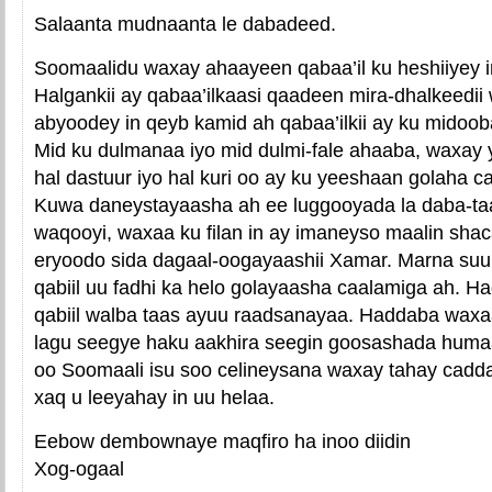
Salaanta mudnaanta le dabadeed.
Soomaalidu waxay ahaayeen qabaa’il ku heshiiyey 
Halgankii ay qabaa’ilkaasi qaadeen mira-dhalkeedii
abyoodey in qeyb kamid ah qabaa’ilkii ay ku midoo
Mid ku dulmanaa iyo mid dulmi-fale ahaaba, waxay 
hal dastuur iyo hal kuri oo ay ku yeeshaan golaha 
Kuwa daneystayaasha ah ee luggooyada la daba-ta
waqooyi, waxaa ku filan in ay imaneyso maalin shac
eryoodo sida dagaal-oogayaashii Xamar. Marna suu
qabiil uu fadhi ka helo golayaasha caalamiga ah. H
qabiil walba taas ayuu raadsanayaa. Haddaba waxa
lagu seegye haku aakhira seegin goosashada huma
oo Soomaali isu soo celineysana waxay tahay cadda
xaq u leeyahay in uu helaa.
Eebow dembownaye maqfiro ha inoo diidin
Xog-ogaal