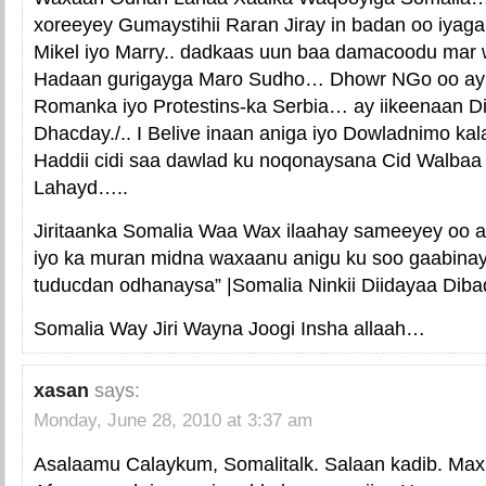
xoreeyey Gumaystihii Raran Jiray in badan oo iyaga
Mikel iyo Marry.. dadkaas uun baa damacoodu mar
Hadaan gurigayga Maro Sudho… Dhowr NGo oo ay le
Romanka iyo Protestins-ka Serbia… ay iikeenaan Dig
Dhacday./.. I Belive inaan aniga iyo Dowladnimo k
Haddii cidi saa dawlad ku noqonaysana Cid Walba
Lahayd…..
Jiritaanka Somalia Waa Wax ilaahay sameeyey oo 
iyo ka muran midna waxaanu anigu ku soo gaabina
tuducdan odhanaysa” |Somalia Ninkii Diidayaa Dib
Somalia Way Jiri Wayna Joogi Insha allaah…
xasan
says:
Monday, June 28, 2010 at 3:37 am
Asalaamu Calaykum, Somalitalk. Salaan kadib. Max