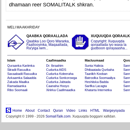
dhamaan reer SOMALITALK shkran.
WELI MA AKHRIDAY
QAABKA QORAALLADA
XUQUUQDA QORAAL
Qaabka Loo Qoro Wararka,
Copyright: Xuquuqda
Faallooyinka, Maqaallada,
qoraallada iyo waxa la
Ra'yiga iwm...
gudboon qorayaasha...
Islam
Caafimaadka
Macluumaad
Qor
Quraanka Kariimka
Dr. Ibraahim
Sunta Halista
San
Siiradii Rasuulka
Cudurka AIDS
Dhibaatada Qurbaha
Sann
Saxaabadii Rasuulka
Cudurka Koleeraha
Taariikh Kooban
Sann
Axkaamka Salaadda
Cudurka Sonkorowga
Batroolka Soomaaliya
Sann
Zakada Maalka
Cudurka Jabtada
Heshiiska Badda
Sann
Ramadaanka
Caanaha Hooyo
Sarifka Lacagta
Sann
Ribo Soomaali
Xiriirka Caafimaadka
Khatarta Internetka
Sann
Home
About
Contact
Quran
Video
Links
HTML
Wargeysyada
Copyright © 1999 - 2026
SomaliTalk.com
. Xuquuqda boggani xafidan.