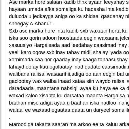
Asc marka hore salaan kadib thnx ayaan leeyahay s
hayaan umada afka somaliga ku hadasha inta kadib
dulucda u jedkayga aniga oo ka shidaal qaadanay n
sheegay A.Abanur .
Sxb asc marka hore inta kadib sxb waxaan horta ku 
iska soo qorin adoon hoostaada eegin waxaana jelc
xasuusiyo Hargaisada aad leedahay caasimad inay 
yeeli karo ogow sxb inay tahay midii shalay iyada o
xornimada kaa hor qaaday inay kaaga tanaasushay 
lahayd oo ay kuu ogolaatay inad qadato caasimadii,
walibana ra’iisal wasaarihii,adiga oo aan eegin bal
gaclootay wax walba inaad xataa siin waydo raiisal
daradaada ,maantana nabsigii ayaa ku haya ee ka d
waxad kaloo xisabta ku darsataa maanta Hargaisa 
baahan mise adiga ayaa u baahan iska hadloo ina i
walaal ee waxaad ogaataa daata un daryeel somali
.
Maroodiga takarta saaran ma arkoo ee ta kaluu ar