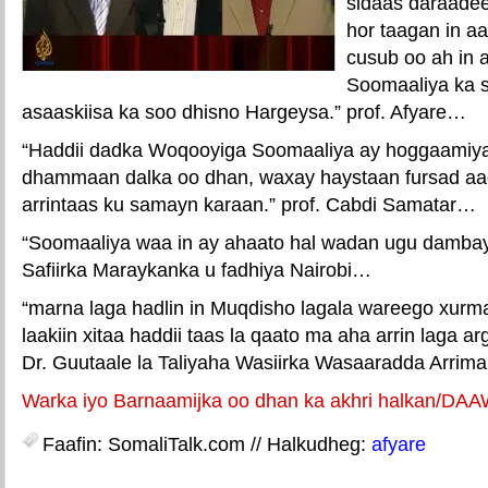
sidaas daraade
hor taagan in aa
cusub oo ah in 
Soomaaliya ka 
asaaskiisa ka soo dhisno Hargeysa.” prof. Afyare…
“Haddii dadka Woqooyiga Soomaaliya ay hoggaami
dhammaan dalka oo dhan, waxay haystaan fursad aa
arrintaas ku samayn karaan.” prof. Cabdi Samatar…
“Soomaaliya waa in ay ahaato hal wadan ugu damba
Safiirka Maraykanka u fadhiya Nairobi…
“marna laga hadlin in Muqdisho lagala wareego xurm
laakiin xitaa haddii taas la qaato ma aha arrin laga 
Dr. Guutaale la Taliyaha Wasiirka Wasaaradda Arr
Warka iyo Barnaamijka oo dhan ka akhri halkan/D
Faafin: SomaliTalk.com // Halkudheg:
afyare
________