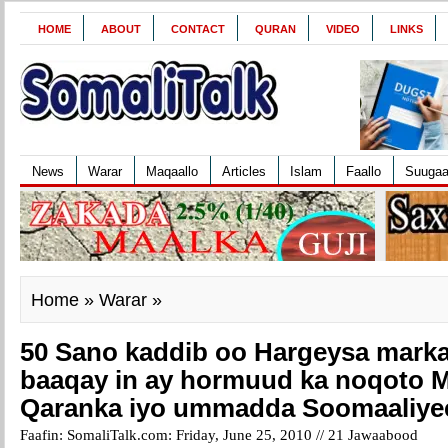
HOME
ABOUT
CONTACT
QURAN
VIDEO
LINKS
News
Warar
Maqaallo
Articles
Islam
Faallo
Suuga
Home
»
Warar
»
50 Sano kaddib oo Hargeysa marka
baaqay in ay hormuud ka noqoto 
Qaranka iyo ummadda Soomaaliye
Faafin: SomaliTalk.com: Friday, June 25, 2010 //
21 Jawaabood