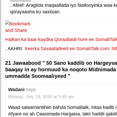
. Afeef: Aragtida maqaallada iyo faallooyinka waa 
qorayaasha ku saxiixan.
E-mail Link
Xiriiriye weey
Halkan ka baar kaydka Qoraalladii hore ee SomaliTal
. AKHRI:
Xeerka Saxaafadeed ee SomaliTalk.com: http
21 Jawaabood " 50 Sano kaddib oo Hargeysa
baaqay in ay hormuud ka noqoto Midnimada
ummadda Soomaaliyeed "
Wadani
says:
Monday, July 19, 2010 at 5:49 am
Waad salaamantihiin bahda Somalitalk, intaa kadib
Afyare oo ah Caasimada Hargaisa, lakii haddii qabiil