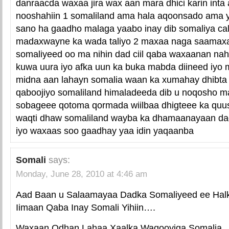
danraacda waxaa jira wax aan mara dhici karin inta
nooshahiin 1 somaliland ama hala aqoonsado ama 
sano ha gaadho malaga yaabo inay dib somaliya cal
madaxwayne ka wada taliyo 2 maxaa naga saamax
somaliyeed oo ma nihin dad ciil qaba waxaanan na
kuwa uura iyo afka uun ka buka mabda diineed iyo 
midna aan lahayn somalia waan ka xumahay dhibta 
qaboojiyo somaliland himaladeeda dib u noqosho 
sobageee qotoma qormada wiilbaa dhigteee ka quu
waqti dhaw somaliland wayba ka dhamaanayaan da
iyo waxaas soo gaadhay yaa idin yaqaanba
Somali
says:
Monday, June 28, 2010 at 4:46 am
Aad Baan u Salaamayaa Dadka Somaliyeed ee Hal
Iimaan Qaba Inay Somali Yihiin….
Waxaan Odhan Lahaa Xaalka Waqooyiga Somalia…