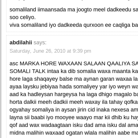
somaliland iimaansada ma joogto meel dadkeedu saaq
soo celiyo.
viva somaliland iyo dadkeeda qurxoon ee caqliga b
abdilahii
says:
Saturday, June 26, 2010 at 9:39 pm
asc MARKA HORE WAXAAN SALAAN QAALIYA S
SOMALI TALK intaa ka dib somalia waxa maanta ka
hore laga shaqayey balse ma aynan garan waxaa la y
ayaa laysku jebiyaa hada somaliyey yar iyo weyn w
aad ka hadleysan hargeysa ha laga dhigo magalo
horta dalkii meeh dadkii meeh waxay ila tahay qofk
ogyahay somaliya in aysan jirin cid inaka nexesa a
layna sii baabi iyo mooyee waayo mar kii dhib ku 
qof aad wax wadaagtaan isku dad ama isku dal ama 
midna malihin waxaad ogatan wlala malihin aabe mal