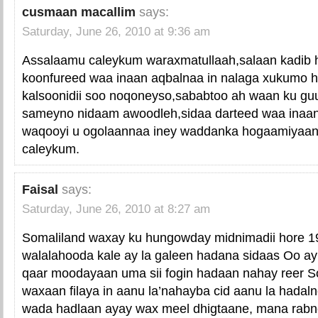
cusmaan macallim
says:
Saturday, June 26, 2010 at 9:36 am
Assalaamu caleykum waraxmatullaah,salaan kadib 
koonfureed waa inaan aqbalnaa in nalaga xukumo h
kalsoonidii soo noqoneyso,sababtoo ah waan ku gu
sameyno nidaam awoodleh,sidaa darteed waa inaan
waqooyi u ogolaannaa iney waddanka hogaamiyaa
caleykum.
Faisal
says:
Saturday, June 26, 2010 at 8:27 am
Somaliland waxay ku hungowday midnimadii hore 19
walalahooda kale ay la galeen hadana sidaas Oo ay
qaar moodayaan uma sii fogin hadaan nahay reer So
waxaan filaya in aanu la’nahayba cid aanu la hadal
wada hadlaan ayay wax meel dhigtaane, mana rabno