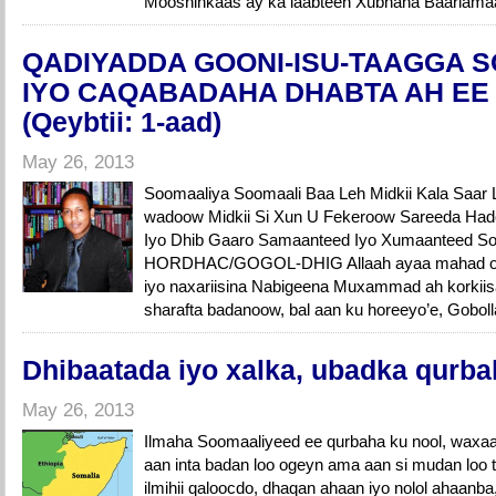
Mooshinkaas ay ka laabteen Xubnaha Baarlamaa
QADIYADDA GOONI-ISU-TAAGGA 
IYO CAQABADAHA DHABTA AH EE
(Qeybtii: 1-aad)
May 26, 2013
Soomaaliya Soomaali Baa Leh Midkii Kala Saar 
wadoow Midkii Si Xun U Fekeroow Sareeda Hade
Iyo Dhib Gaaro Samaanteed Iyo Xumaanteed So
HORDHAC/GOGOL-DHIG Allaah ayaa mahad oo id
iyo naxariisina Nabigeena Muxammad ah korkiisa
sharafta badanoow, bal aan ku horeeyo’e, Gobol
Dhibaatada iyo xalka, ubadka qurba
May 26, 2013
Ilmaha Soomaaliyeed ee qurbaha ku nool, waxaa
aan inta badan loo ogeyn ama aan si mudan loo ti
ilmihii qaloocdo, dhaqan ahaan iyo nolol ahaanb