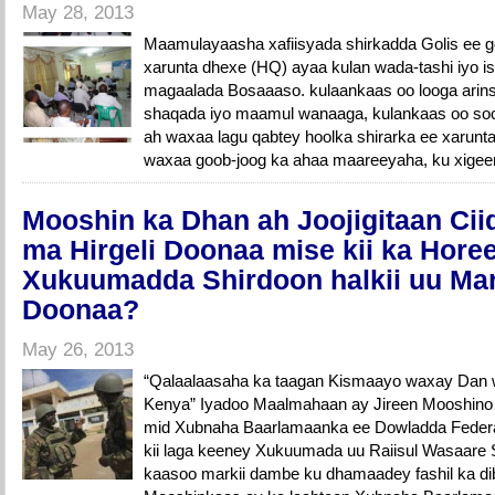
May 28, 2013
Maamulayaasha xafiisyada shirkadda Golis ee 
xarunta dhexe (HQ) ayaa kulan wada-tashi iyo i
magaalada Bosaaaso. kulaankaas oo looga arin
shaqada iyo maamul wanaaga, kulankaas oo s
ah waxaa lagu qabtey hoolka shirarka ee xarun
waxaa goob-joog ka ahaa maareeyaha, ku xigee
Mooshin ka Dhan ah Joojigitaan Ci
ma Hirgeli Doonaa mise kii ka Hore
Xukuumadda Shirdoon halkii uu Ma
Doonaa?
May 26, 2013
“Qalaalaasaha ka taagan Kismaayo waxay Dan w
Kenya” Iyadoo Maalmahaan ay Jireen Mooshino
mid Xubnaha Baarlamaanka ee Dowladda Feder
kii laga keeney Xukuumada uu Raiisul Wasaare
kaasoo markii dambe ku dhamaadey fashil ka dib