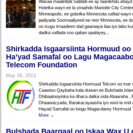
Waxaa maalintidii Sabtidii ee ay taariikhdu ahay
Hotelka wayn ee la yiraahdo Mariotte City Cent
Minneapolis, ee gobolka Minnesota xaflad wayn
jaaliyada Soomaaliyeed ee reer Minnesota, ee 
oo isugu imaadeen dad gaaraaya ilaa iyo labo ku
dadka xaflada soo qaban qaabiyey...
Shirkadda Isgaarsiinta Hormuud o
Ha’yad Samafal oo Lagu Magacaab
Telecom Foundation
May 26, 2013
Shirkadda Isgaarsiinta Hormuud Telcom oo mar w
Caawiso Qaybaha kala duwan ee Bulshada isla
Dhibaatooyinka ka dhaca dalka sida Abaaraha , F
Dhaawacyada, Barakacayaasha iyo wixii la mid
Hayad Samafal oo loogu Magacdarey Hormuud 
More →
Bulshada Baargaal oo Iskaa Wax U 