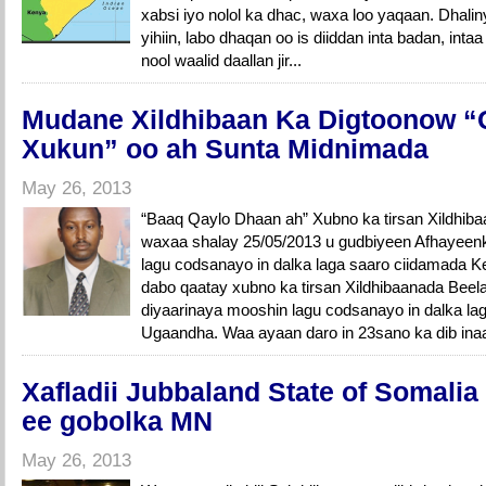
xabsi iyo nolol ka dhac, waxa loo yaqaan. Dhali
yihiin, labo dhaqan oo is diiddan inta badan, inta
nool waalid daallan jir...
Mudane Xildhibaan Ka Digtoonow “
Xukun” oo ah Sunta Midnimada
May 26, 2013
“Baaq Qaylo Dhaan ah” Xubno ka tirsan Xildhib
waxaa shalay 25/05/2013 u gudbiyeen Afhayee
lagu codsanayo in dalka laga saaro ciidamada K
dabo qaatay xubno ka tirsan Xildhibaanada Beel
diyaarinaya mooshin lagu codsanayo in dalka la
Ugaandha. Waa ayaan daro in 23sano ka dib ina
Xafladii Jubbaland State of Somalia
ee gobolka MN
May 26, 2013