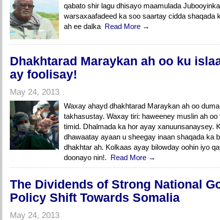
qabato shir lagu dhisayo maamulada Jubooyinka
warsaxaafadeed ka soo saartay cidda shaqada k
ah ee dalka
Read More →
Dhakhtarad Maraykan ah oo ku isl
ay foolisay!
May 24, 2013
Waxay ahayd dhakhtarad Maraykan ah oo dumar
takhasustay. Waxay tiri: haweeney muslin ah oo f
timid. Dhalmada ka hor ayay xanuunsanaysey. K
dhawaatay ayaan u sheegay inaan shaqada ka ba
dhakhtar ah. Kolkaas ayay bilowday oohin iyo q
doonayo nin!.
Read More →
The Dividends of Strong National G
Policy Shift Towards Somalia
May 24, 2013