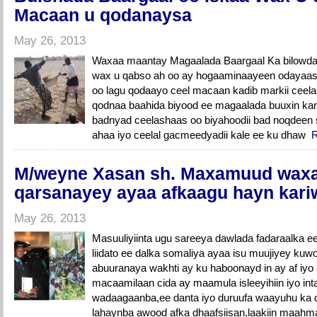
Macaan u qodanaysa
May 26, 2013
Waxaa maantay Magaalada Baargaal Ka bilowday
wax u qabso ah oo ay hogaaminaayeen odayaas
oo lagu qodaayo ceel macaan kadib markii ceel
qodnaa baahida biyood ee magaalada buuxin kari
badnyad ceelashaas oo biyahoodii bad noqdeen s
ahaa iyo ceelal gacmeedyadii kale ee ku dhaw
M/weyne Xasan sh. Maxamuud waxa
qarsanayey ayaa afkaagu hayn kar
May 26, 2013
Masuuliyiinta ugu sareeya dawlada fadaraalka 
liidato ee dalka somaliya ayaa isu muujiyey kuw
abuuranaya wakhti ay ku haboonayd in ay af iyo
macaamilaan cida ay maamula isleeyihiin iyo int
wadaagaanba,ee danta iyo duruufa waayuhu ka 
lahaynba awood afka dhaafsiisan,laakiin maah