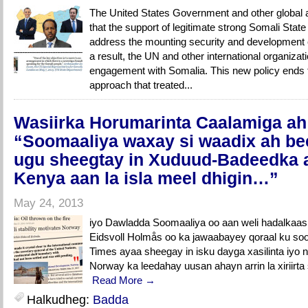
The United States Government and other global a
that the support of legitimate strong Somali State 
address the mounting security and development c
a result, the UN and other international organizati
engagement with Somalia. This new policy ends t
approach that treated...
Wasiirka Horumarinta Caalamiga ah
“Soomaaliya waxay si waadix ah b
ugu sheegtay in Xuduud-Badeedka 
Kenya aan la isla meel dhigin…”
May 24, 2013
iyo Dawladda Soomaaliya oo aan weli hadalkaas
Eidsvoll Holmås oo ka jawaabayey qoraal ku soo 
Times ayaa sheegay in isku dayga xasilinta iyo
Norway ka leedahay uusan ahayn arrin la xiriirta
Read More →
Halkudheg:
Badda