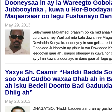
Dooneysaa in ay la Wareegto Gobol
Jubbooyinka , kuwa u Hor-Boodaya
Maqaarsaar oo lagu Fushanayo Dan
May 29, 2013
Suleymaan Maxamed Ibraahim oo ka mid ahaa Xi
uu u waramey Warhaahinta kala duwan ee Maga
Dowladda Kenya ku eedeeyey in soo gelitaankii
Gobolada Jubbooyin ay yihiin kuwa Dowladda K
jeedooyin gaar ah , isagoo sheegey in kuwa ho
ay yihiin kuwa la doonayo in dano gaar ah lagu 
Yaxye Sh. Caamir “Haddii Badda So
soo Xad Gudbo waxaa Dhab ah in B
ah isku Bedeli Doonto Bad Gaduud
Dhiig ah”
May 28, 2013
DHAGAYSO: “Haddii baddeena muran ay gasho, 