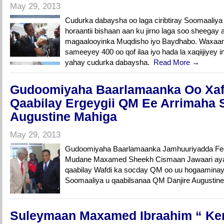
May 29, 2013
Cudurka dabaysha oo laga ciribtiray Soomaaliy
horaantii bishaan aan ku jirno laga soo sheegay
magaalooyinka Muqdisho iyo Baydhabo. Waxaana 
sameeyey 400 oo qof ilaa iyo hada la xaqiijiyey 
yahay cudurka dabaysha.
Read More →
Gudoomiyaha Baarlamaanka Oo Xaf
Qaabilay Ergeygii QM Ee Arrimaha 
Augustine Mahiga
May 29, 2013
Gudoomiyaha Baarlamaanka Jamhuuriyadda Fed
Mudane Maxamed Sheekh Cismaan Jawaari ayaa
qaabilay Wafdi ka socday QM oo uu hogaaminaye
Soomaaliya u qaabilsanaa QM Danjire Augustin
Suleymaan Maxamed Ibraahim “ Ke