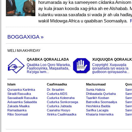
horumarada ay ka sameeyeen ciidanka Amisom 
ay kula jiraan kooxda xag-jirka ah ee Alshabab. 
kulanku waxaa saxafada si wada jir ah ula hadla
wakiil Midowga Africa u qaabilsan Soomaaliya.
BOGGAXIGA »
WELI MA AKHRIDAY
QAABKA QORAALLADA
XUQUUQDA QORAAL
Qaabka Loo Qoro Wararka,
Copyright: Xuquuqda
Faallooyinka, Maqaallada,
qoraallada iyo waxa la
Ra'yiga iwm...
gudboon qorayaasha...
Islam
Caafimaadka
Macluumaad
Qor
Quraanka Kariimka
Dr. Ibraahim
Sunta Halista
San
Siiradii Rasuulka
Cudurka AIDS
Dhibaatada Qurbaha
Sann
Saxaabadii Rasuulka
Cudurka Koleeraha
Taariikh Kooban
Sann
Axkaamka Salaadda
Cudurka Sonkorowga
Batroolka Soomaaliya
Sann
Zakada Maalka
Cudurka Jabtada
Heshiiska Badda
Sann
Ramadaanka
Caanaha Hooyo
Sarifka Lacagta
Sann
Ribo Soomaali
Xiriirka Caafimaadka
Khatarta Internetka
Sann