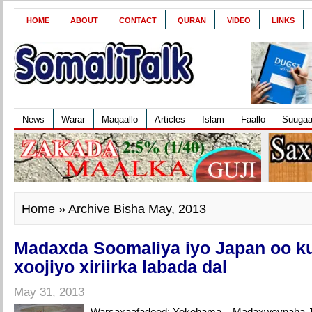
HOME
ABOUT
CONTACT
QURAN
VIDEO
LINKS
News
Warar
Maqaallo
Articles
Islam
Faallo
Suuga
Home
» Archive Bisha May, 2013
Madaxda Soomaliya iyo Japan oo ku 
xoojiyo xiriirka labada dal
May 31, 2013
Warsaxaafadeed: Yokohama – Madaxweynaha J