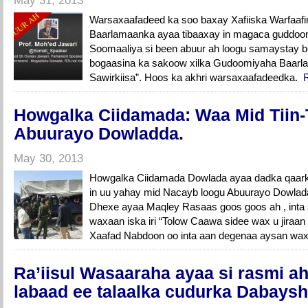
May 31, 2013
Warsaxaafadeed ka soo baxay Xafiiska Warfaaf
Baarlamaanka ayaa tibaaxay in magaca guddo
Soomaaliya si been abuur ah loogu samaystay bo
bogaasina ka sakoow xilka Gudoomiyaha Baarla
Sawirkiisa”. Hoos ka akhri warsaxaafadeedka.
Howgalka Ciidamada: Waa Mid Tiin-
Abuurayo Dowladda.
May 30, 2013
Howgalka Ciidamada Dowlada ayaa dadka qaark
in uu yahay mid Nacayb loogu Abuurayo Dowla
Dhexe ayaa Maqley Rasaas goos goos ah , inta
waxaan iska iri “Tolow Caawa sidee wax u jira
Xaafad Nabdoon oo inta aan degenaa aysan wax
Ra’iisul Wasaaraha ayaa si rasmi ah 
labaad ee talaalka cudurka Dabays