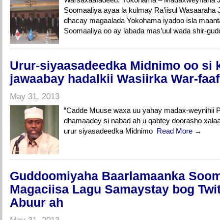
Soomaaliya ayaa la kulmay Ra’iisul Wasaaraha 
dhacay magaalada Yokohama iyadoo isla maantan
Soomaaliya oo ay labada mas’uul wada shir-g
Urur-siyaasadeedka Midnimo oo si k
jawaabay hadalkii Wasiirka War-faaf
May 31, 2013
“Cadde Muuse waxa uu yahay madax-weynihii Pun
dhamaadey si nabad ah u qabtey doorasho xala
urur siyasadeedka Midnimo
Read More →
Guddoomiyaha Baarlamaanka Soom
Magaciisa Lagu Samaystay bog Twit
Abuur ah