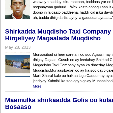
waaweyn hadday isku raacaan, baddaas yar ee
noqonaysaa gaduud .. Wax kasta annagu aan is
doono in la qaato baddeena, haddii cid isku dayd
ah, baddu dhiig dartiis ayey la gaduudanaysaa
Shirkadda Muqdisho Taxi Company 
Hirgeliyey Magaalada Muqdisho
May 28, 2013
Munaasibad si heer sare ah loo soo Agaasimay 
dhigay Tagaasi Cusub oo ay leedahay Shirkad 
Mogadisho Taxi Company ayaa ka dhacday Mag
Muqdisho.Munaasibadan oo ay ka soo qayb gale
Marti Sharaf kale oo halkaa lagu Casuumay ay
jeediyay Xubnihii ka soo qayb galay Munaasib
More →
Maamulka shirkaadda Golis oo kula
Bosaaso