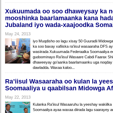
Xukuumada oo soo dhaweysay ka n
mooshinka baarlamaanka kana had
Jubaland iyo wada-xaajoodka Somal
May 24, 2013
iyo Muqdisho oo lagu xisay 50 Guuradii Midowg
ka soo baxay xafiiska ra’iisul wasaaraha DFS aya
wasiirada Xukuumada Federaalka Soomaaliya ee 
gudoominayo Ra’iisul Wasaare Cabdi Faarax Shi
dhaweeyay go’aanka baarlamaanku uga noqday 
dawladda. Waxaa kaloo...
Ra’iisul Wasaaraha oo kulan la yees
Soomaaliya u qaabilsan Midowga Af
May 22, 2013
Kulanka Ra’iisul Wasaaruhu la yeeshay wakiilka
Soomaaliya ayaa waxaa diirada lagu saarayey a