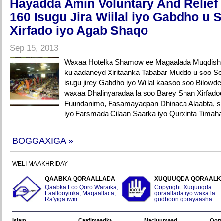
Hayadda Amin Voluntary And Relief
160 Isugu Jira Wiilal iyo Gabdho u
Xirfado iyo Agab Shaqo
Sep 15, 2013
Waxaa Hotelka Shamow ee Magaalada Muqdish
ku aadaneyd Xiritaanka Tababar Muddo u soo S
isugu jirey Gabdho iyo Wiilal kaasoo soo Bilowde
waxaa Dhalinyaradaa la soo Barey Shan Xirfado
Fuundanimo, Fasamayaqaan Dhinaca Alaabta, sid
iyo Farsmada Cilaan Saarka iyo Qurxinta Tima
BOGGAXIGA »
WELI MA AKHRIDAY
QAABKA QORAALLADA
XUQUUQDA QORAAL
Qaabka Loo Qoro Wararka,
Copyright: Xuquuqda
Faallooyinka, Maqaallada,
qoraallada iyo waxa la
Ra'yiga iwm...
gudboon qorayaasha...
Islam
Caafimaadka
Macluumaad
Qor