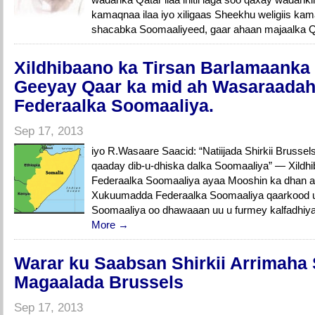
kamaqnaa ilaa iyo xiligaas Sheekhu weligiis kam
shacabka Soomaaliyeed, gaar ahaan majaalka Q
Xildhibaano ka Tirsan Barlamaanka
Geeyay Qaar ka mid ah Wasaraada
Federaalka Soomaaliya.
Sep 17, 2013
iyo R.Wasaare Saacid: “Natiijada Shirkii Brussel
qaaday dib-u-dhiska dalka Soomaaliya” — Xildh
Federaalka Soomaaliya ayaa Mooshin ka dhan 
Xukuumadda Federaalka Soomaaliya qaarkood 
Soomaaliya oo dhawaaan uu u furmey kalfadhi
More →
Warar ku Saabsan Shirkii Arrimaha
Magaalada Brussels
Sep 17, 2013