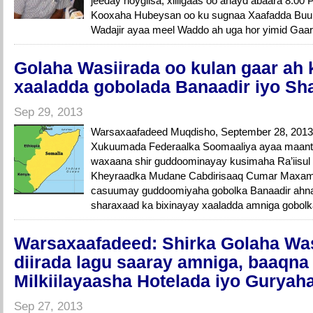
jeeday hoygiisa, xilligaas oo ahayd abaara 8:00 
Kooxaha Hubeysan oo ku sugnaa Xaafadda Bu
Wadajir ayaa meel Waddo ah uga hor yimid Gaari
Golaha Wasiirada oo kulan gaar ah
xaaladda gobolada Banaadir iyo Sh
Sep 29, 2013
Warsaxaafadeed Muqdisho, September 28, 2013
Xukuumada Federaalka Soomaaliya ayaa maanta
waxaana shir guddoominayay kusimaha Ra’iisul
Kheyraadka Mudane Cabdirisaaq Cumar Maxame
casuumay guddoomiyaha gobolka Banaadir ahn
sharaxaad ka bixinayay xaaladda amniga gobolka
Warsaxaafadeed: Shirka Golaha Was
diirada lagu saaray amniga, baaqna 
Milkiilayaasha Hotelada iyo Guryah
Sep 27, 2013