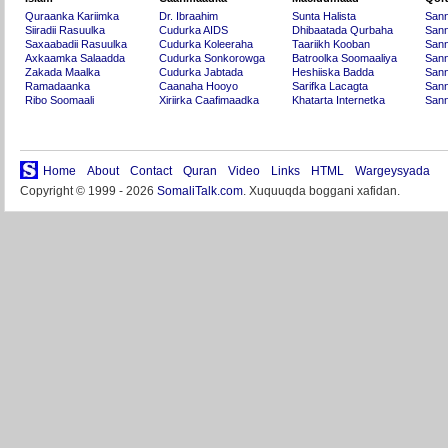
Quraanka Kariimka
Dr. Ibraahim
Sunta Halista
San
Siiradii Rasuulka
Cudurka AIDS
Dhibaatada Qurbaha
Sann
Saxaabadii Rasuulka
Cudurka Koleeraha
Taariikh Kooban
Sann
Axkaamka Salaadda
Cudurka Sonkorowga
Batroolka Soomaaliya
Sann
Zakada Maalka
Cudurka Jabtada
Heshiiska Badda
Sann
Ramadaanka
Caanaha Hooyo
Sarifka Lacagta
Sann
Ribo Soomaali
Xiriirka Caafimaadka
Khatarta Internetka
Sann
Home
About
Contact
Quran
Video
Links
HTML
Wargeysyada
Copyright © 1999 - 2026
SomaliTalk.com
. Xuquuqda boggani xafidan.