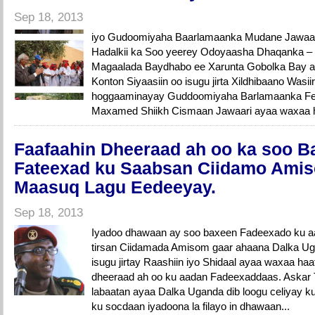
Sep 18, 2013
iyo Gudoomiyaha Baarlamaanka Mudane Jawaa
Hadalkii ka Soo yeerey Odoyaasha Dhaqanka – I
Magaalada Baydhabo ee Xarunta Gobolka Bay ay
Konton Siyaasiin oo isugu jirta Xildhibaano Wasiir
hoggaaminayay Guddoomiyaha Barlamaanka Fe
Maxamed Shiikh Cismaan Jawaari ayaa waxaa h
Faafaahin Dheeraad ah oo ka soo B
Fateexad ku Saabsan Ciidamo Ami
Maasuq Lagu Eedeeyay.
Sep 18, 2013
Iyadoo dhawaan ay soo baxeen Fadeexado ku aada
tirsan Ciidamada Amisom gaar ahaana Dalka U
isugu jirtay Raashiin iyo Shidaal ayaa waxaa ha
dheeraad ah oo ku aadan Fadeexaddaas. Askar T
labaatan ayaa Dalka Uganda dib loogu celiyay k
ku socdaan iyadoona la filayo in dhawaan...