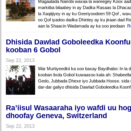
Magaalada Nairobi waxaa la wareegey Koox aa
markiiba bilaabey in ay Dadka Rasaas la Dhacaa
la Xaqiijiyey in ay ku Geeriyoodeen 59 Qof , w
oo Qof iyadoo dadka Dhintey ay ku jiraan dad Re
aan la Shaacin Wadamada ay ka soo jeedaan
R
Dhisida Dawlad Goboleedka Koonfu
kooban 6 Gobol
Sep 22, 2013
War Murtiyeedkii ka soo baxay Baydhabo: In la
kooban lixda Gobol kuwaasoo kala ah: Shabeell
Gedo, Jubbada Dhexe iyo Jubbada Hoose. sida 
dar-dar galiyo dhisida Dawlad Goboleedka Koon
Ra’iisul Wasaaraha iyo wafdi uu ho
dhoofay Geneva, Switzerland
Sep 22, 2013