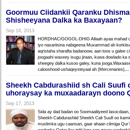
Goormuu Ciidankii Qaranku Dhism
Shisheeyana Dalka ka Baxayaan?
Sep 18, 2013
HORDHAC/GOGOL-DHIG Allaah ayaa mahad oo id
iyo naxariisina nabigeena Muxammad ah korkiisa 
aqristaha sharafta badanoow, aan toos u galee 
joogaahi waxeey isugu jiraan, kuwa dowlado ka s
sheegey dalka kusoo galey, kuna jooga.Waxaase
calooshood-ushaqeysteyaal ah (Mercenaries),..
Sheekh Cabdurashiid sh Cali Suufi 
uhoraysay ka muxaadarayn doono Qa
Sep 17, 2013
Sida ay dad badan oo Soomaaliiyeed lasocdaan
Sheekh Cabdurashiid Sheekh Cali Suufi oo kami
muslimka ugu caansan, gaar ahaan cilmiga Qur
wadanka Qatar ilaa initii laga soo qaxay wadanki