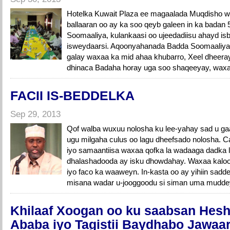
Hotelka Kuwait Plaza ee magaalada Muqdisho w
ballaaran oo ay ka soo qeyb galeen in ka bada
Soomaaliya, kulankaasi oo ujeedadiisu ahayd is
isweydaarsi. Aqoonyahanada Badda Soomaaliya 
galay waxaa ka mid ahaa khubarro, Xeel dheera
dhinaca Badaha horay uga soo shaqeeyay, waxa
FACII IS-BEDDELKA
Sep 29, 2013
Qof walba wuxuu nolosha ku lee-yahay sad u ga
ugu milgaha culus oo lagu dheefsado nolosha. Ca
iyo samaantiisa waxaa qofka la wadaaga dadka la 
dhalashadooda ay isku dhowdahay. Waxaa kaloo 
iyo faco ka waaweyn. In-kasta oo ay yihiin sadd
misana wadar u-jooggoodu si siman uma mudde
Khilaaf Xoogan oo ku saabsan Heshi
Ababa iyo Tagistii Baydhabo Jawaar