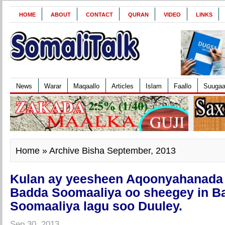
HOME
ABOUT
CONTACT
QURAN
VIDEO
LINKS
News
Warar
Maqaallo
Articles
Islam
Faallo
Suuga
Home
» Archive Bisha September, 2013
Kulan ay yeesheen Aqoonyahanada 
Badda Soomaaliya oo sheegey in B
Soomaaliya lagu soo Duuley.
Sep 30, 2013