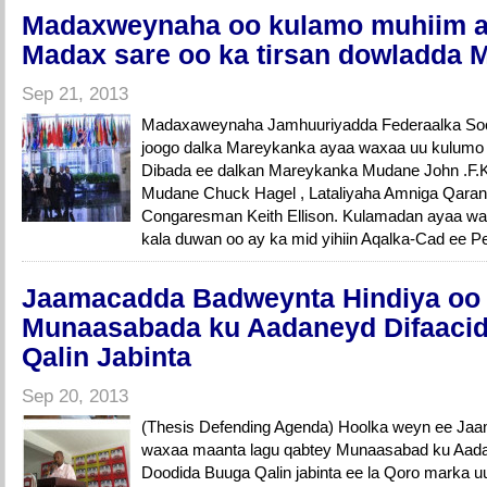
Madaxweynaha oo kulamo muhiim ah
Madax sare oo ka tirsan dowladda 
Sep 21, 2013
Madaxaweynaha Jamhuuriyadda Federaalka Soom
joogo dalka Mareykanka ayaa waxaa uu kulumo 
Dibada ee dalkan Mareykanka Mudane John .F.
Mudane Chuck Hagel , Lataliyaha Amniga Qaran
Congaresman Keith Ellison. Kulamadan ayaa w
kala duwan oo ay ka mid yihiin Aqalka-Cad ee P
Jaamacadda Badweynta Hindiya oo 
Munaasabada ku Aadaneyd Difaaci
Qalin Jabinta
Sep 20, 2013
(Thesis Defending Agenda) Hoolka weyn ee Ja
waxaa maanta lagu qabtey Munaasabad ku Aada
Doodida Buuga Qalin jabinta ee la Qoro marka 