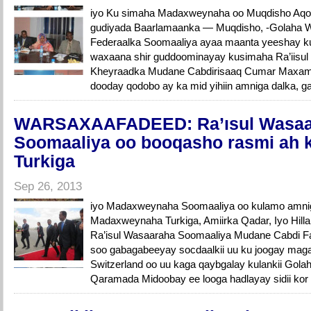
iyo Ku simaha Madaxweynaha oo Muqdisho Aqoo
gudiyada Baarlamaanka — Muqdisho, -Golaha 
Federaalka Soomaaliya ayaa maanta yeeshay ku
waxaana shir guddoominayay kusimaha Ra’iisul
Kheyraadka Mudane Cabdirisaaq Cumar Maxame
dooday qodobo ay ka mid yihiin amniga dalka, g
WARSAXAAFADEED: Ra’ısul Wasaa
Soomaaliya oo booqasho rasmi ah k
Turkiga
Sep 26, 2013
iyo Madaxweynaha Soomaaliya oo kulamo amnig
Madaxweynaha Turkiga, Amiirka Qadar, Iyo Hillar
Ra’isul Wasaaraha Soomaaliya Mudane Cabdi Fa
soo gabagabeeyay socdaalkii uu ku joogay mag
Switzerland oo uu kaga qaybgalay kulankii Gola
Qaramada Midoobay ee looga hadlayay sidii kor 