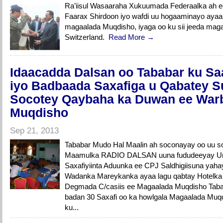
Ra’iisul Wasaaraha Xukuumada Federaalka ah 
Faarax Shirdoon iyo wafdi uu hogaaminayo aya
magaalada Muqdisho, iyaga oo ku sii jeeda mag
Switzerland.
Read More →
Idaacadda Dalsan oo Tababar ku S
iyo Badbaada Saxafiga u Qabatey Su
Socotey Qaybaha ka Duwan ee War
Muqdisho
Sep 21, 2013
Tababar Mudo Hal Maalin ah soconayay oo uu 
Maamulka RADIO DALSAN uuna fududeeyay Ur
Saxafiyiinta Aduunka ee CPJ Saldhigiisuna y
Wadanka Mareykanka ayaa lagu qabtay Hotelk
Degmada C/casiis ee Magaalada Muqdisho Taba
badan 30 Saxafi oo ka howlgala Magaalada Muqd
ku...