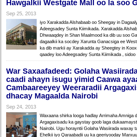
Hawgalkii Westgate Mall oo la soo
Sep 25, 2013
iyo Xarakadda Alshabaab oo Sheegay in Dagaal
Adeegsadey Sunta Kiimikada. Xarakadda Alsha
Dhwaaqdey in Shan Maalmood ka dib uu soo Ga
dagaalkii ka socdey Xarunta Ganacsiga ee West
ka dib markii ay Xarakadda ay Sheegtey in Koox
qaadey loo Adeegsadey Sunta Kiimikada , sidoo
War Saxaafadeed: Golaha Wasiirada
caadi ahayn isugu yimid Caawa aya
Cambaareeyey Weeraradii Argagaxi
dhacay Magaalda Nairobi
Sep 24, 2013
Waxaana shirka looga hadlay Arrimaha Amniga da
Argagaxisadu ka gaystay goob laga dukaamayst
Nairobi. Ugu horayntii Golaha Wasiirada waxay tac
Ehelkii iyo Qaraabadii uu ka geeriyooday Marx