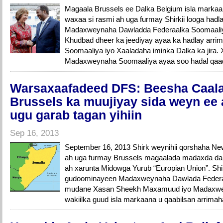
Magaala Brussels ee Dalka Belgium isla marka
waxaa si rasmi ah uga furmay Shirkii looga had
Madaxweynaha Dawladda Federaalka Soomaaliya 
Khudbad dheer ka jeediyay ayaa ka hadlay ar
Soomaaliya iyo Xaaladaha iminka Dalka ka jira
Madaxweynaha Soomaaliya ayaa soo hadal qaada
Warsaxaafadeed DFS: Beesha Caala
Brussels ka muujiyay sida weyn ee
ugu garab tagan yihiin
Sep 16, 2013
September 16, 2013 Shirk weynihii qorshaha Ne
ah uga furmay Brussels magaalada madaxda dal
ah xarunta Midowga Yurub “Europian Union”. Sh
gudoominayeen Madaxweynaha Dawlada Federa
mudane Xasan Sheekh Maxamuud iyo Madaxwey
wakiilka guud isla markaana u qaabilsan arrimah