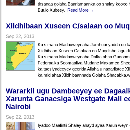
tirsanaa golaha Baarlamaanka oo shalay kooxo h
Buulo Xubeey.
Read More →
Xildhibaan Xuseen C/salaan oo Muqd
Sep 22, 2013
Ku simaha Madaxweynaha Jamhuuriyadda oo ka
Xildhibaan Xuseen C/salaan oo Muqdisho la
Ku simaha Madaxweynaha Dalka ahna Gudoom
Federaalka Soomaaliya Mudane Maxamed Shee
ka tacsiyadeeyey geerida Allaha u naxariistee X
ka mid ahaa Xildhibaannada Golaha Shacabka,wa
Wararkii ugu Dambeeyey ee Dagaalk
Xarunta Ganacsiga Westgate Mall e
Nairobi
Sep 22, 2013
Iyadoo Maalintii Shaley ahayd ayaa Xarun weyn 