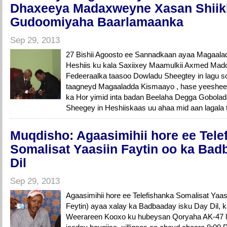
Dhaxeeya Madaxweyne Xasan Shiik
Gudoomiyaha Baarlamaanka
Sep 29, 2013
27 Bishii Agoosto ee Sannadkaan ayaa Magaal
Heshiis ku kala Saxiixey Maamulkii Axmed Mad
Fedeeraalka taasoo Dowladu Sheegtey in lagu s
taagneyd Magaaladda Kismaayo , hase yeeshee
ka Hor yimid inta badan Beelaha Degga Gobolad
Sheegey in Heshiiskaas uu ahaa mid aan lagal
Muqdisho: Agaasimihii hore ee Tele
Somalisat Yaasiin Faytin oo ka Bad
Dil
Sep 29, 2013
Agaasimihii hore ee Telefishanka Somalisat Yaa
Feytin) ayaa xalay ka Badbaaday isku Day Dil, k
Weerareen Kooxo ku hubeysan Qoryaha AK-47 loo 