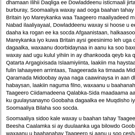
dhamaan Ilihii Daqliga ee Dowladdeenu isticmaali jir
burburay, Soomaaliya waxay aad ooga baahan tahay 
Britain iyo Mareykanka waa Taageero maaliyadeed 
Nabad ilaaliyayaal, Dowladdeenu waxay si hoose u 
daaha ka rogan ee ka socda Afgaanistaan, halkaasoo
Mareykanka iyo kuwa Britain aysi geesinimo leh ug
dagaalka, waxaanu doorbidaynaa in aanu ka soo bax
waxay aad ugu kulul yihiin in ay dhankooda qeyb ka qa
Qatarta Argagixisada Islaamiyiinta, laakiin ma haystaa
fulin lahaayeen arrintaas, Taageerada ka timaada Mid
Qaramada Midoobay ayaa naga caawinaysa in aan d
habaysan, laakiin naguma filno, waxaanu u baahanah
Taageero Ciidamadeena Qalabka-Sida maadaama aan
ku guulaysanayno Goobaha dagaalka ee Muqdisho i
Soomaaliya Bilaha soo socda.
Soomaaliya sidoo kale waxay u baahan tahay Taagee
Beesha Caalamka si ay duulaanka uga bilowdo Goob
waxaanu u baahanahay Taageero si aanu u soo ces