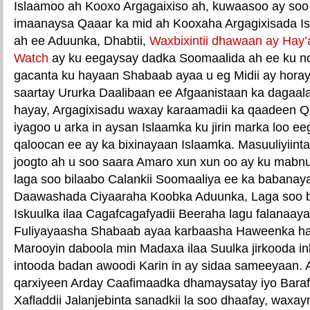
Islaamoo ah Kooxo Argagaixiso ah, kuwaasoo ay soo ji
imaanaysa Qaaar ka mid ah Kooxaha Argagixisada Isl
ah ee Aduunka, Dhabtii,
Waxbixintii dhawaan ay Hay
Watch
ay ku eegaysay dadka Soomaalida ah ee ku n
gacanta ku hayaan Shabaab ayaa u eg Midii ay hora
saartay Ururka Daalibaan ee Afgaanistaan ka dagaalam
hayay, Argagixisadu waxay karaamadii ka qaadeen Q
iyagoo u arka in aysan Islaamka ku jirin marka loo 
qaloocan ee ay ka bixinayaan Islaamka. Masuuliyiinta
joogto ah u soo saara Amaro xun xun oo ay ku mab
laga soo bilaabo Calankii Soomaaliya ee ka babanaya
Daawashada Ciyaaraha Koobka Aduunka, Laga soo bi
Iskuulka ilaa Cagafcagafyadii Beeraha lagu falanaay
Fuliyayaasha Shabaab ayaa karbaasha Haweenka had
Marooyin daboola min Madaxa ilaa Suulka jirkooda 
intooda badan awoodi Karin in ay sidaa sameeyaan.
qarxiyeen Arday Caafimaadka dhamaysatay iyo Bara
Xafladdii Jalanjebinta sanadkii la soo dhaafay, waxayn