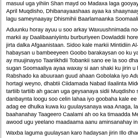
masuul uga yihiin Shan mayd oo Madaxa laga gooyay 
April Muqdisho, Dhibanayaashaas ayaa ka shaaynaay
lagu sameynaayay Dhismihii Baarlamaanka Soomaali
Aduunku horay ayuu u soo arkay Waxuushnimada noo
markii ay Daalibaaniyiintu burburiyeen Dowladdii hor
jirta dalka Afgaanistaan. Sidoo kale markii Mintidiin Al
habaysan u bambeeyeen Goobo barakaysan oo ku yaa
ay muujinayso Taariikhdii Tobankii sano ee la soo dh
sugan Soomaaliya ayaa waxay si aan shaki ku jirin u 
Rabshado ka abuuraan guud ahaan Gobolaka iyo Adu
hortagi weyno, dhabtii Ciidamada Nabad Ilaalinta Mid
tartiib tartiib ah gacan uga geysanaya sidii Muqdisho 
danbaynta loogu soo celin lahaa iyo goobaha kale e
adag ee dhulka kuwa ku guulaysanaya waa Anaga, la
baahanahay Taageero Caalami ah oo ka timaadda Mee
awood ugu yeelano maadaama aanu aminsanahay in
Waxba laguma guulaysan karo hadaysan jirin Illo dha