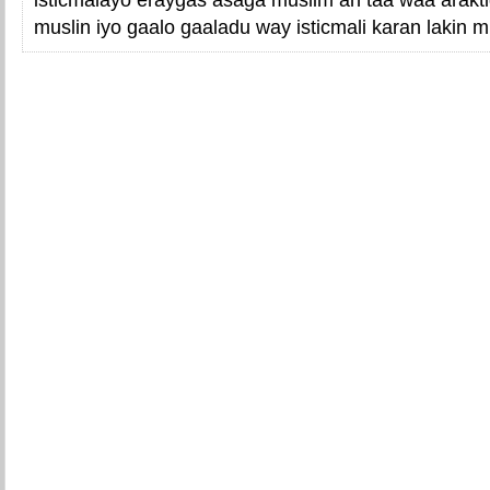
muslin iyo gaalo gaaladu way isticmali karan lakin