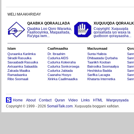
WELI MA AKHRIDAY
QAABKA QORAALLADA
XUQUUQDA QORAAL
Qaabka Loo Qoro Wararka,
Copyright: Xuquuqda
Faallooyinka, Maqaallada,
qoraallada iyo waxa la
Ra'yiga iwm...
gudboon qorayaasha...
Islam
Caafimaadka
Macluumaad
Qor
Quraanka Kariimka
Dr. Ibraahim
Sunta Halista
San
Siiradii Rasuulka
Cudurka AIDS
Dhibaatada Qurbaha
Sann
Saxaabadii Rasuulka
Cudurka Koleeraha
Taariikh Kooban
Sann
Axkaamka Salaadda
Cudurka Sonkorowga
Batroolka Soomaaliya
Sann
Zakada Maalka
Cudurka Jabtada
Heshiiska Badda
Sann
Ramadaanka
Caanaha Hooyo
Sarifka Lacagta
Sann
Ribo Soomaali
Xiriirka Caafimaadka
Khatarta Internetka
Sann
Home
About
Contact
Quran
Video
Links
HTML
Wargeysyada
Copyright © 1999 - 2026
SomaliTalk.com
. Xuquuqda boggani xafidan.