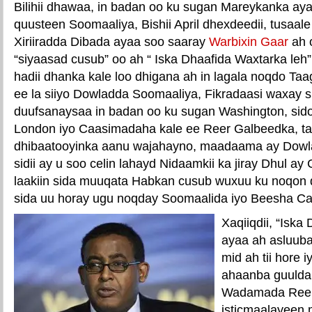
Bilihii dhawaa, in badan oo ku sugan Mareykanka aya
quusteen Soomaaliya, Bishii April dhexdeedii, tusaal
Xiriiradda Dibada ayaa soo saaray
Warbixin Gaar
ah 
“siyaasad cusub” oo ah “ Iska Dhaafida Waxtarka le
hadii dhanka kale loo dhigana ah in lagala noqdo T
ee la siiyo Dowladda Soomaaliya, Fikradaasi waxay si
duufsanaysaa in badan oo ku sugan Washington, sid
London iyo Caasimadaha kale ee Reer Galbeedka, ta
dhibaatooyinka aanu wajahayno, maadaama ay Dowl
sidii ay u soo celin lahayd Nidaamkii ka jiray Dhul ay 
laakiin sida muuqata Habkan cusub wuxuu ku noqon
sida uu horay ugu noqday Soomaalida iyo Beesha C
Xaqiiqdii, “Iska
ayaa ah asluub
mid ah tii hore i
ahaanba guuldar
Wadamada Reer
isticmaalayeen