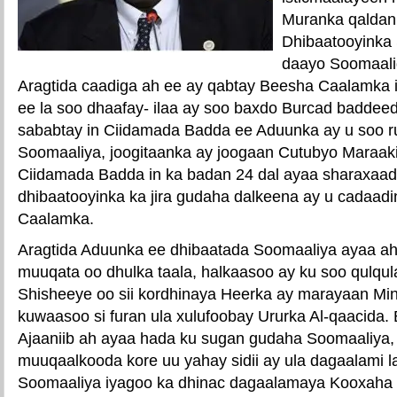
Muranka qaldan 
Dhibaatooyinka 
daayo Soomaali
Aragtida caadiga ah ee ay qabtay Beesha Caalamka i
ee la soo dhaafay- ilaa ay soo baxdo Burcad baddee
sababtay in Ciidamada Badda ee Aduunka ay u soo 
Soomaaliya, joogitaanka ay joogaan Cutubyo Maraaki
Ciidamada Badda in ka badan 24 dal ayaa sharaxaad
dhibaatooyinka ka jira gudaha dalkeena ay u cadaad
Caalamka.
Aragtida Aduunka ee dhibaatada Soomaaliya ayaa ah
muuqata oo dhulka taala, halkaasoo ay ku soo qulqul
Shisheeye oo sii kordhinaya Heerka ay marayaan Min
kuwaasoo si furan ula xulufoobay Ururka Al-qaacida. B
Ajaaniib ah ayaa hada ku sugan gudaha Soomaaliya
muuqaalkooda kore uu yahay sidii ay ula dagaalami
Soomaaliya iyagoo ka dhinac dagaalamaya Kooxaha 