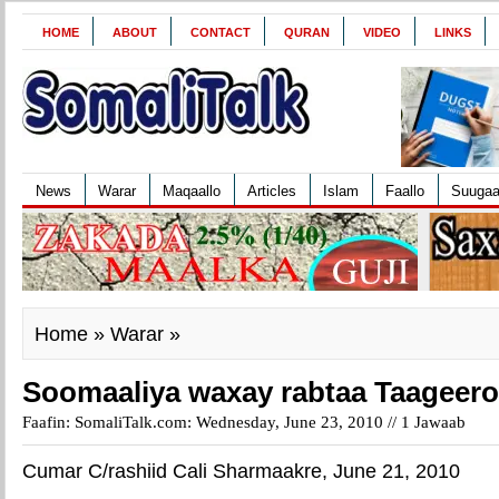
HOME
ABOUT
CONTACT
QURAN
VIDEO
LINKS
News
Warar
Maqaallo
Articles
Islam
Faallo
Suuga
Home
»
Warar
»
Soomaaliya waxay rabtaa Taageero
Faafin: SomaliTalk.com: Wednesday, June 23, 2010 //
1 Jawaab
Cumar C/rashiid Cali Sharmaakre, June 21, 2010