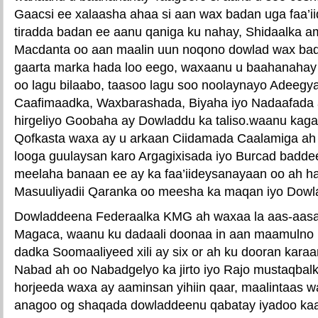
Gaacsi ee xalaasha ahaa si aan wax badan uga faa’i
tiradda badan ee aanu qaniga ku nahay, Shidaalka am
Macdanta oo aan maalin uun noqono dowlad wax ba
gaarta marka hada loo eego, waxaanu u baahanaha
oo lagu bilaabo, taasoo lagu soo noolaynayo Adeegya
Caafimaadka, Waxbarashada, Biyaha iyo Nadaafada 
hirgeliyo Goobaha ay Dowladdu ka taliso.waanu ka
Qofkasta waxa ay u arkaan Ciidamada Caalamiga a
looga guulaysan karo Argagixisada iyo Burcad badde
meelaha banaan ee ay ka faa’iideysanayaan oo ah h
Masuuliyadii Qaranka oo meesha ka maqan iyo Dow
Dowladdeena Federaalka KMG ah waxaa la aas-aasay 
Magaca, waanu ku dadaali doonaa in aan maamulno i
dadka Soomaaliyeed xili ay six or ah ku dooran kar
Nabad ah oo Nabadgelyo ka jirto iyo Rajo mustaqbal
horjeeda waxa ay aaminsan yihiin qaar, maalintaas w
anagoo og shaqada dowladdeenu qabatay iyadoo k