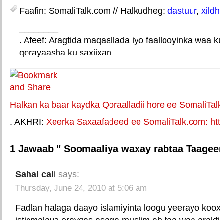
Faafin: SomaliTalk.com // Halkudheg:
dastuur
,
xild
________
. Afeef: Aragtida maqaallada iyo faallooyinka waa 
qorayaasha ku saxiixan.
E-mail Link
Xiriiriye weey
Halkan ka baar kaydka Qoraalladii hore ee SomaliTal
. AKHRI:
Xeerka Saxaafadeed ee SomaliTalk.com: http
1 Jawaab " Soomaaliya waxay rabtaa Taagee
Sahal cali
says:
Thursday, June 24, 2010 at 5:06 am
Fadlan halaga daayo islamiyinta loogu yeerayo koo
isticmalayo eraygas asaga muslim ah taa waa arak