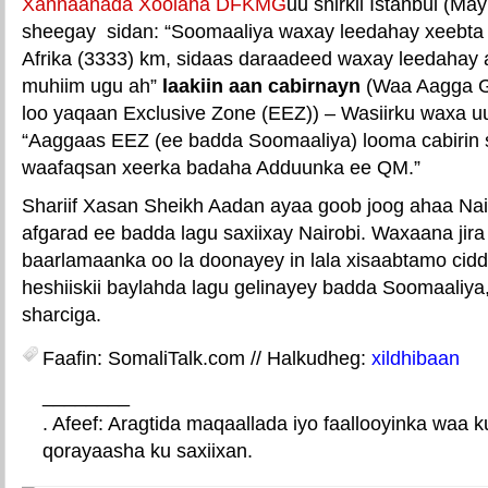
Xannaanada Xoolaha DFKMG
uu shirkii Istanbul (Ma
sheegay sidan: “Soomaaliya waxay leedahay xeebta
Afrika (3333) km, sidaas daraadeed waxay leedahay 
muhiim ugu ah”
laakiin aan cabirnayn
(Waa Aagga G
loo yaqaan Exclusive Zone (EEZ)) – Wasiirku waxa uu
“Aaggaas EEZ (ee badda Soomaaliya) looma cabirin s
waafaqsan xeerka badaha Adduunka ee QM.”
Shariif Xasan Sheikh Aadan ayaa goob joog ahaa Nairo
afgarad ee badda lagu saxiixay Nairobi. Waxaana jir
baarlamaanka oo la doonayey in lala xisaabtamo cid
heshiiskii baylahda lagu gelinayey badda Soomaaliya
sharciga.
Faafin: SomaliTalk.com // Halkudheg:
xildhibaan
________
. Afeef: Aragtida maqaallada iyo faallooyinka waa 
qorayaasha ku saxiixan.
E-mail Link
Xiriiriye weey