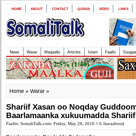
HOME
ABOUT
CONTACT
QURAN
VIDEO
LINKS
News
Warar
Maqaallo
Articles
Islam
Faallo
Suuga
Home
»
Warar
»
Shariif Xasan oo Noqday Guddoo
Baarlamaanka xukuumadda Sharii
Faafin: SomaliTalk.com: Friday, May 28, 2010 //
6 Jawaabood