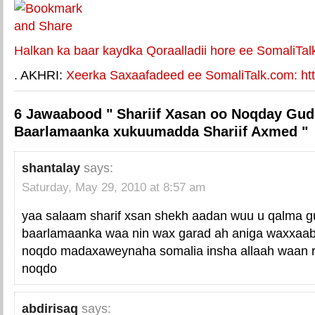
Halkan ka baar kaydka Qoraalladii hore ee SomaliTal
. AKHRI:
Xeerka Saxaafadeed ee SomaliTalk.com: http
6 Jawaabood " Shariif Xasan oo Noqday Gu
Baarlamaanka xukuumadda Shariif Axmed "
shantalay
says:
Saturday, May 29, 2010 at 8:57 am
yaa salaam sharif xsan shekh aadan wuu u qalma 
baarlamaanka waa nin wax garad ah aniga waxxaaba
noqdo madaxaweynaha somalia insha allaah waan 
noqdo
abdirisaq
says: