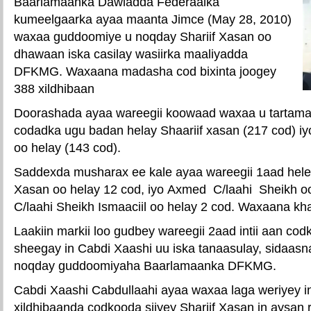
Baarlamaanka Dawladda Federaalka
kumeelgaarka ayaa maanta Jimce (May 28, 2010)
waxaa guddoomiye u noqday Shariif Xasan oo
dhawaan iska casilay wasiirka maaliyadda
DFKMG. Waxaana madasha cod bixinta joogey
388 xildhibaan
Doorashada ayaa wareegii koowaad waxaa u tartam
codadka ugu badan helay Shaariif xasan (217 cod) iy
oo helay (143 cod).
Saddexda musharax ee kale ayaa wareegii 1aad heley
Xasan oo helay 12 cod, iyo Axmed C/laahi Sheikh oo
C/laahi Sheikh Ismaaciil oo helay 2 cod. Waxaana kh
Laakiin markii loo gudbey wareegii 2aad intii aan cod
sheegay in Cabdi Xaashi uu iska tanaasulay, sidaasn
noqday guddoomiyaha Baarlamaanka DFKMG.
Cabdi Xaashi Cabdullaahi ayaa waxaa laga weriyey i
xildhibaanda codkooda siiyey Shariif Xasan in aysan 