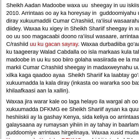
Sheikh Aadan Madoobe waxa uu sheegay in uu iskiis 
2010. Arrintaas oo ay ka horeysay in guddoomiyahu u
diray xukuumaddii Cumar C/rashiid, ra’iisul wasaara
diidey. Waxaa ku xigey in Sheikh Shariif sheegay in x
oo uu soo magacaabi doono ra’iisul wasaare, arrinta
C/rashiid
uu ku gacan sayray
. Waxaa durbadiiba go’a
ku taageeray Walad Cabdalla oo isla markaas kula ta
madoobe in uu ku soo biiro golaha wasiirada ee la m
markii Cumar C/rashiid sheegay in madaxweynahu uu
xilka kaga qaadoo ayaa Sheikh Shariif ka laabtay go
xukuumadda la kala diray (inkasta oo wararka soo b
khilaafkaasi aan la xallin).
Waxaa jira warar kale oo laga helayo ila wargal ah oo
xukuumadda DFKMG ee Sheikh Shariif aysan ka quus
heshiiskii ay la gashay Kenya, sida keliya oo arrintaa
galaysaana ay rumaysan yihiin in ay tahay in baarla
guddoomiye arrintaas hirgelinaya. Waxaa xusid muda