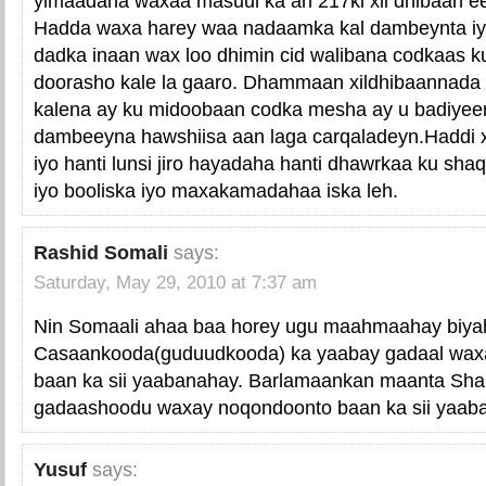
yimaadana waxaa masuul ka ah 217ki xil dhibaan ee
Hadda waxa harey waa nadaamka kal dambeynta iy
dadka inaan wax loo dhimin cid walibana codkaas k
doorasho kale la gaaro. Dhammaan xildhibaannada i
kalena ay ku midoobaan codka mesha ay u badiyee
dambeeyna hawshiisa aan laga carqaladeyn.Haddi 
iyo hanti lunsi jiro hayadaha hanti dhawrkaa ku shaqo
iyo booliska iyo maxakamadahaa iska leh.
Rashid Somali
says:
Saturday, May 29, 2010 at 7:37 am
Nin Somaali ahaa baa horey ugu maahmaahay biyah
Casaankooda(guduudkooda) ka yaabay gadaal wax
baan ka sii yaabanahay. Barlamaankan maanta Shari
gadaashoodu waxay noqondoonto baan ka sii yaab
Yusuf
says: