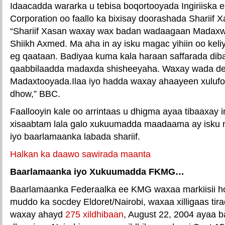
Idaacadda wararka u tebisa boqortooyada Ingiriiska e
Corporation oo faallo ka bixisay doorashada Shariif 
“Shariif Xasan waxay wax badan wadaagaan Madaxwe
Shiikh Axmed. Ma aha in ay isku magac yihiin oo keli
eg qaataan. Badiyaa kuma kala haraan saffarada dib
qaabbilaadda madaxda shisheeyaha. Waxay wada deg
Madaxtooyada.Ilaa iyo hadda waxay ahaayeen xuluf
dhow,” BBC.
Faallooyin kale oo arrintaas u dhigma ayaa tibaaxay
xisaabtam lala galo xukuumadda maadaama ay isku
iyo baarlamaanka labada shariif.
Halkan ka daawo sawirada maanta
Baarlamaanka iyo Xukuumadda FKMG…
Baarlamaanka Federaalka ee KMG waxaa markiisii hor
muddo ka socdey Eldoret/Nairobi, waxaa xilligaas tir
waxay ahayd
275 xildhibaan
, August 22, 2004 ayaa 