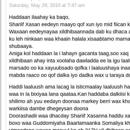
Saturday, May 29, 2010 at 7:47 am
Haddaan ilaahay ka baqo,
Shariif Xasan eedeyn maayo qof xun iyo mid fiican 
Waxaan eedeynayaa xildhibaannada dab ku dhaca
ku leh ninkaan waa khaain halala xisaabtamo marn
shubaaya.
Aniga kol haddaan la i lahayn gacanta taag,soo xaq
xildhibaan ahay inta xoolaha dawladda ee la igu la
marsado oo ka xayuubsado qofka i laaluushaya inaa
mabda raaco oo qof dalka iyo dadka wax u taraya do
Haddi laaluush ama lacag la isticmaalay laaluush 
waa in la bixiyaa lana qaataa.Kan haddaba dalkiisi 
shilimo ah yuu eedayn doonaa markey berri wax k
warkiisa dambe dhegeysan doona
Doorashadii waa dhacday Shariif Xasanna haddu xa
boxo waa Guddomiyaha Baarlamaanka Somaliya kha