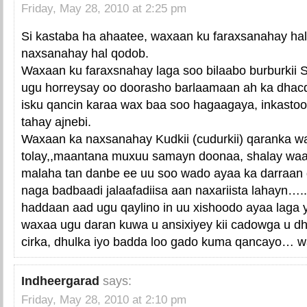
Friday, May 28, 2010 at 2:25 pm
Si kastaba ha ahaatee, waxaan ku faraxsanahay h
naxsanahay hal qodob.
Waxaan ku faraxsnahay laga soo bilaabo burburkii 
ugu horreysay oo doorasho barlaamaan ah ka dha
isku qancin karaa wax baa soo hagaagaya, inkastoo
tahay ajnebi.
Waxaan ka naxsanahay Kudkii (cudurkii) qaranka wa
tolay,,maantana muxuu samayn doonaa, shalay wa
malaha tan danbe ee uu soo wado ayaa ka darraan
naga badbaadi jalaafadiisa aan naxariista lahayn….
haddaan aad ugu qaylino in uu xishoodo ayaa laga 
waxaa ugu daran kuwa u ansixiyey kii cadowga u dhii
cirka, dhulka iyo badda loo gado kuma qancayo… wa
Indheergarad
says:
Friday, May 28, 2010 at 2:10 pm