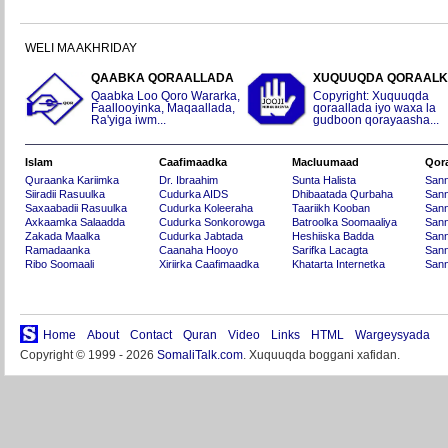
WELI MA AKHRIDAY
QAABKA QORAALLADA
XUQUUQDA QORAAL
Qaabka Loo Qoro Wararka,
Copyright: Xuquuqda
Faallooyinka, Maqaallada,
qoraallada iyo waxa la
Ra'yiga iwm...
gudboon qorayaasha...
Islam
Caafimaadka
Macluumaad
Qor
Quraanka Kariimka
Dr. Ibraahim
Sunta Halista
San
Siiradii Rasuulka
Cudurka AIDS
Dhibaatada Qurbaha
Sann
Saxaabadii Rasuulka
Cudurka Koleeraha
Taariikh Kooban
Sann
Axkaamka Salaadda
Cudurka Sonkorowga
Batroolka Soomaaliya
Sann
Zakada Maalka
Cudurka Jabtada
Heshiiska Badda
Sann
Ramadaanka
Caanaha Hooyo
Sarifka Lacagta
Sann
Ribo Soomaali
Xiriirka Caafimaadka
Khatarta Internetka
Sann
Home
About
Contact
Quran
Video
Links
HTML
Wargeysyada
Copyright © 1999 - 2026
SomaliTalk.com
. Xuquuqda boggani xafidan.