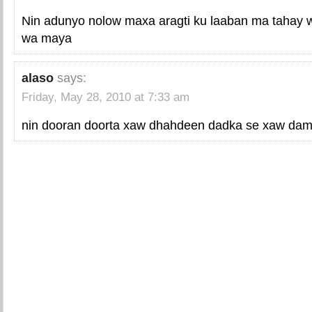
Nin adunyo nolow maxa aragti ku laaban ma tahay w
wa maya
alaso
says:
Friday, May 28, 2010 at 7:33 am
nin dooran doorta xaw dhahdeen dadka se xaw dam