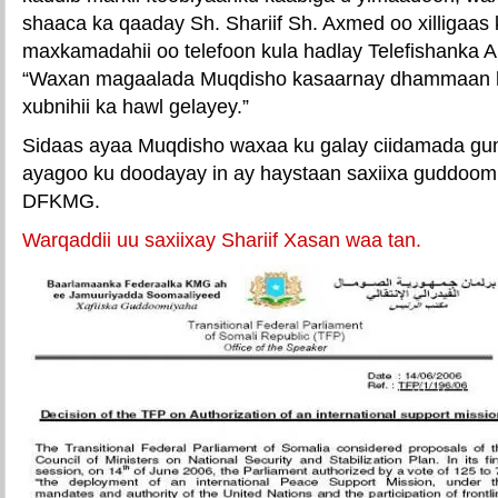
shaaca ka qaaday Sh. Shariif Sh. Axmed oo xilligaa
maxkamadahii oo telefoon kula hadlay Telefishanka Al 
“Waxan magaalada Muqdisho kasaarnay dhammaan h
xubnihii ka hawl gelayey.”
Sidaas ayaa Muqdisho waxaa ku galay ciidamada gum
ayagoo ku doodayay in ay haystaan saxiixa guddoo
DFKMG.
Warqaddii uu saxiixay Shariif Xasan waa tan.