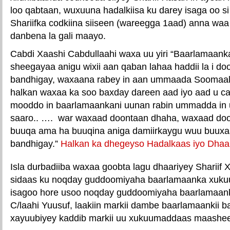
loo qabtaan, wuxuuna hadalkiisa ku darey isaga oo si c
Shariifka codkiina siiseen (wareegga 1aad) anna wa
danbena la gali maayo.
Cabdi Xaashi Cabdullaahi waxa uu yiri “Baarlamaank
sheegayaa anigu wixii aan qaban lahaa haddii la i do
bandhigay, waxaana rabey in aan ummaada Soomaali
halkan waxaa ka soo baxday dareen aad iyo aad u ca
mooddo in baarlamaankani uunan rabin ummadda in 
saaro.. …. war waxaad doontaan dhaha, waxaad do
buuqa ama ha buuqina aniga damiirkaygu wuu buux
bandhigay.”
Halkan ka dhegeyso Hadalkaas iyo Dhaart
Isla durbadiiba waxaa goobta lagu dhaariyey Shariif
sidaas ku noqday guddoomiyaha baarlamaanka xuku
isagoo hore usoo noqday guddoomiyaha baarlamaan
C/laahi Yuusuf, laakiin markii dambe baarlamaankii b
xayuubiyey kaddib markii uu xukuumaddaas maashee