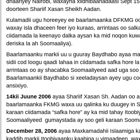
dhaariyey Nairobi, waxayna xildhibaanadaasi Sept 1
doorteen Shariif Xasan Sheikh Aadan.
Kulamadii ugu horeeyey ee baarlamaanka DFKMG oo 
waxay isla dhaceen feer iyo kuraas, arrintaas oo salk
ciidamada la keenayo dalka aysan ka mid noqon kuwa
deriska la ah Soomaaliya).
Baarlamaanku markii uu u guuray Baydhabo ayaa mar
sidii cod loogu qaadi lahaa in ciidamada safka hore 
arrintaas oo ay shacabka Soomaaliyeed aad uga soo 
Baarlamaankii Baydhabo si xeeladaysan ayey ugu cod
ansixiyo.
14kii Juune 2006
ayaa Shariif Xasan Sh. Aadan oo
baarlamaanka FKMG waxa uu qalinka ku duugey in 
karaan ciidamada “safka hore” ay ka mid tahay Itoobi
Soomaaliyeed gumaystada ay soo geli karaan Sooma
December 28, 2006
ayaa Maxkamadahii Islaamiga k
kaddib markii Itoobiyaanku kaabiga u yimaadeen, wa