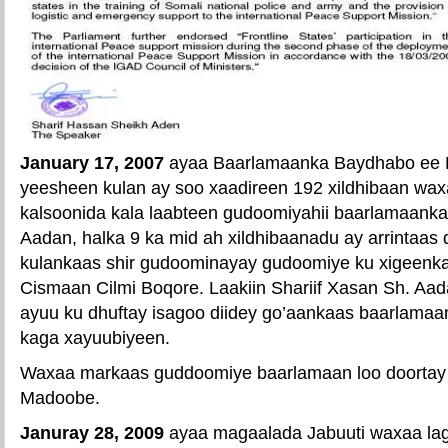
January 17, 2007
ayaa Baarlamaanka Baydhabo e
yeesheen kulan ay soo xaadireen 192 xildhibaan wax
kalsoonida kala laabteen gudoomiyahii baarlamaanka
Aadan, halka 9 ka mid ah xildhibaanadu ay arrintaas
kulankaas shir gudoominayay gudoomiye ku xigeenk
Cismaan Cilmi Boqore. Laakiin Shariif Xasan Sh. Aad
ayuu ku dhuftay isagoo diidey go’aankaas baarlamaa
kaga xayuubiyeen.
Waxaa markaas guddoomiye baarlamaan loo doortay
Madoobe.
Januray 28, 2009
ayaa magaalada Jabuuti waxaa lagu