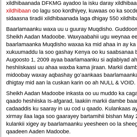
xildhibaanada DFKMG ayadoo la isku daray xildhibaa
xildhibaan
oo lagu soo kordhiyey, kuwaas oo ka socde
sidaasna tiradii xildhibaanada laga dhigay 550 xildhib
Baarlamaanku waxa uu u guuray Muqdisho. Guddoom
Sheikh Aadan Madoobe. Waxyaabahii ugu weynaa ee
baarlamaanka Muqdisho waxaa ka mid ahaa in ay ka 
xukuumaddu la soo gashay Kenya oo ku saabsanaa 
Augoosto 1, 2009 ayaa baarlamaanku si aqlabiyad a
heshiiskaasi uu ahaa waxba kama jiraan. Markii da
midoobay waxay aqbashay go’aankaas baarlamaanka
dhigtay mid aan la cuskan karin oo ah NULL & VOID.
Sheikh Aadan Madoobe inkasta oo uu muddo ka cagaj
qaado heshiiska Is-afgarad, laakiin markii dambe ba
cadaaddis ku saaray in uu cod u qaado. Kulankaas 
xirmay ilaa laga soo gaarayey bartamihii bishan May
kulankii xigey ay baarlamaanku yeesheen oo la sheegay
qaadeen Aaden Madoobe.