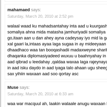
mahamaed
says:
Saturday, March 20, 2010 at 2:52 pm
walaal waad ku mahadsantahay inta aad u kuurgas
somaliya ahna mida matasha jamhuriyadii somaliya 
go,itaan aan u dan ahey ayna cadeysay iyo mid la 
xal gaari la,intaas ayaa laga sugaa in ay mideeyaan 
dhaadhaco waa tan booqashadii madaxweyne sharif
dhaqanka diplomasiyadeed wuxuu u baahnyahay in 
aad qibrad u leedahay ,qaldaa waxaa laga rajeynay
in aad isku daydo in aad iyaga talo ahaan ugu shee
sax yihiin waxaan aad soo qortay asc
Muse
says:
Saturday, March 20, 2010 at 6:33 am
waa war macquul ah, laakin walaale anugu waxaan