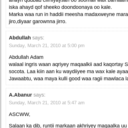
iska ahayd qof sheeko doondoonaya oo kale.
Marka waa run in haddii meesha madaxweyne maray
jiro,diyaar garownna jirro.
Abdullah
says:
Sunday, March 21, 2010 at 5:00 pm
Abdullah Adam
walaal ingris waan aqriyey maqaalkii aad kaqortay Sha
socota. Laa kiin aan ku waydiiyee ma wax kale aya
Jawaabtu, waa maya kulli good waa ragii mawlaca 
A.Abanur
says:
Sunday, March 21, 2010 at 5:47 am
ASCWW,
Salaan ka dib, runtii markaan akhriyey maqaalka uu 