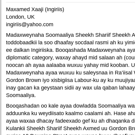
Maxamed Xaaji (Ingiriis)
London, UK
ingiriis@yahoo.com
Madaxweynaha Soomaaliya Sheekh Shariif Sheekh 
toddobaadkii la soo dhaafay socdaal rasmi ah ku yi
ee dalkan Ingiriiska. Booqashada Madaxweynaha aya
diplomatic category, waxay ahayd mid salaan ah (court
noocan ah ayaa aalaaba wuxuu yahay mid kooban. U
Madaxweynaha ayaa wuxuu ku saleysnaa in Ra’iisal 
Gordon Brown iyo xisbigiisa Labour-ku ay ku muujiyaan
inay gacan ka geystaan sidii ay wax ula qaban laha
Soomaaliya.
Booqashadan oo kale ayaa dowladda Soomaaliya wax
adduunka ku weydiisato kaalmo caalami ah. Hase ahaa
ayaa waxaa dhacay fadeexado gef ku ah dhaqanka d
Kulankii Sheekh Shariif Sheekh Axmed uu Gordon Br