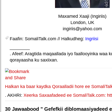
Maxamed Xaaji (Ingiriis)
London, UK
ingiriis@yahoo.com
Faafin: SomaliTalk.com // Halkudheg:
Ingriisi
________
. Afeef: Aragtida maqaallada iyo faallooyinka waa 
qorayaasha ku saxiixan.
E-mail Link
Xiriiriye weey
Halkan ka baar kaydka Qoraalladii hore ee SomaliTal
. AKHRI:
Xeerka Saxaafadeed ee SomaliTalk.com: http
30 Jawaabood " Gefefkii diblomaasiyadeed 