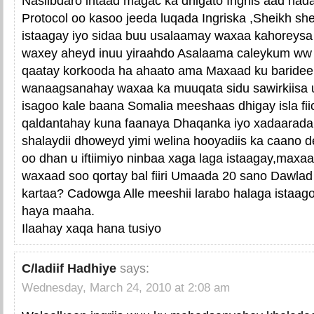
Nasiibdaro intaad magac ka dhigato Ingriis aad ha
Protocol oo kasoo jeeda luqada Ingriska ,Sheikh sher
istaagay iyo sidaa buu usalaamay waxaa kahoreysa
waxey aheyd inuu yiraahdo Asalaama caleykum ww
qaatay korkooda ha ahaato ama Maxaad ku barideen,M
wanaagsanahay waxaa ka muuqata sidu sawirkiisa 
isagoo kale baana Somalia meeshaas dhigay isla fi
qaldantahay kuna faanaya Dhaqanka iyo xadaarada
shalaydii dhoweyd yimi welina hooyadiis ka caano 
oo dhan u iftiimiyo ninbaa xaga laga istaagay,maxaa
waxaad soo qortay bal fiiri Umaada 20 sano Dawlad 
kartaa? Cadowga Alle meeshii larabo halaga istaago
haya maaha.
Ilaahay xaqa hana tusiyo
C/ladiif Hadhiye
says:
Wednesday, March 24, 2010 at 2:08 am