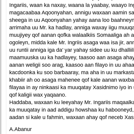
Ingariis, waan ka naxay, waana la yaabay, waayo In
magacaabaa Aqoonyahan, annigu waxaan aamin sa
sheega in uu Aqoonyahan yahay aana loo baahneyn 
arrimaha uu Mr. ka hadlay, anniga waxay iigu muuqat
muujiyey qof aanan qofka walaalkiis Somaaliga ah
ogoleyn, midda kale Mr. Ingriis asaga waa isa jir, an
uu runtii anniga iga da’ yar yahay sidee uu ku dhallii
maamuuska uu ka hadlayey, taasoo aan asaga ahay
aanan weligii soo arag, kaasoo aan filayo in uu ahaa
kacdoonka ku soo barbaaray, ma aha in uu markasta
khabiir ah oo asaga mahenee qof kale aanan waxb
filayaa in ay ninkaasi ka muuqatay Xasidnimo iyo i
qof kaligii wax yaqaano.
Haddaba, waxaan ku leeyahay Mr. Ingariis maqaal
ka muuqatay in aad addigu howshaa ku habooneyd, 
aadan si kale u fahmin, waxaan ahay qof neceb Xa
A.Abanur