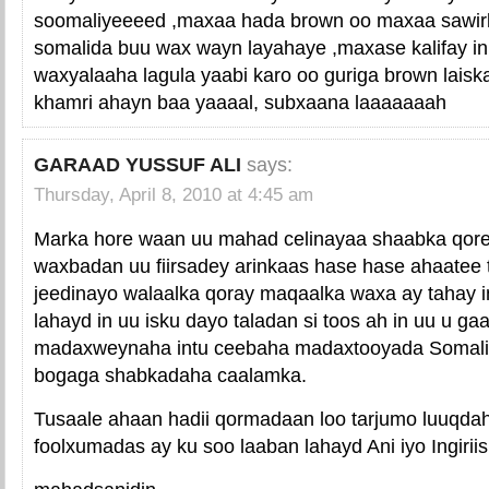
soomaliyeeeed ,maxaa hada brown oo maxaa sawirk
somalida buu wax wayn layahaye ,maxase kalifay i
waxyalaaha lagula yaabi karo oo guriga brown lais
khamri ahayn baa yaaaal, subxaana laaaaaaah
GARAAD YUSSUF ALI
says:
Thursday, April 8, 2010 at 4:45 am
Marka hore waan uu mahad celinayaa shaabka qor
waxbadan uu fiirsadey arinkaas hase hase ahaatee 
jeedinayo walaalka qoray maqaalka waxa ay tahay
lahayd in uu isku dayo taladan si toos ah in uu u gaar
madaxweynaha intu ceebaha madaxtooyada Somaliya
bogaga shabkadaha caalamka.
Tusaale ahaan hadii qormadaan loo tarjumo luuqda
foolxumadas ay ku soo laaban lahayd Ani iyo Ingiriis