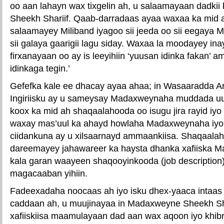
oo aan lahayn wax tixgelin ah, u salaamayaan dadkii 
Sheekh Shariif. Qaab-darradaas ayaa waxaa ka mid 
salaamayey Miliband iyagoo sii jeeda oo sii eegaya 
sii galaya gaarigii lagu siday. Waxaa la moodayey i
firxanayaan oo ay is leeyihiin ‘yuusan idinka fakan’ 
idinkaga tegin.’
Gefefka kale ee dhacay ayaa ahaa; in Wasaaradda A
Ingiriisku ay u sameysay Madaxweynaha muddada uu j
koox ka mid ah shaqaalahooda oo isugu jira rayid iyo 
waxay mas’uul ka ahayd howlaha Madaxweynaha iyo xi
ciidankuna ay u xilsaarnayd ammaankiisa. Shaqaala
dareemayey jahawareer ka haysta dhanka xafiiska 
kala garan waayeen shaqooyinkooda (job description)
magacaaban yihiin.
Fadeexadaha noocaas ah iyo isku dhex-yaaca intaas 
caddaan ah, u muujinayaa in Madaxweyne Sheekh Sh
xafiiskiisa maamulayaan dad aan wax aqoon iyo khib