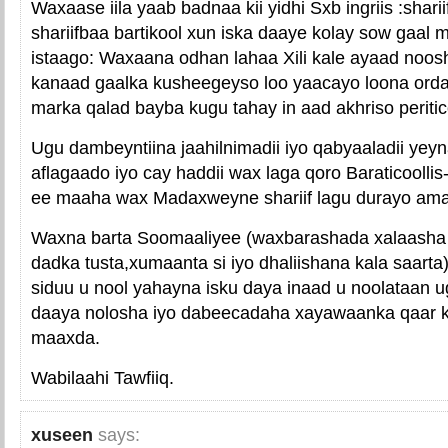
Waxaase iila yaab badnaa kii yidhi Sxb ingriis :shar
shariifbaa bartikool xun iska daaye kolay sow gaal
istaago: Waxaana odhan lahaa Xili kale ayaad noo
kanaad gaalka kusheegeyso loo yaacayo loona orday
marka qalad bayba kugu tahay in aad akhriso peritic
Ugu dambeyntiina jaahilnimadii iyo qabyaaladii yey
aflagaado iyo cay haddii wax laga qoro Baraticoolli
ee maaha wax Madaxweyne shariif lagu durayo ama 
Waxna barta Soomaaliyee (waxbarashada xalaasha 
dadka tusta,xumaanta si iyo dhaliishana kala saart
siduu u nool yahayna isku daya inaad u noolataan 
daaya nolosha iyo dabeecadaha xayawaanka qaar k
maaxda.
Wabilaahi Tawfiiq.
xuseen
says: