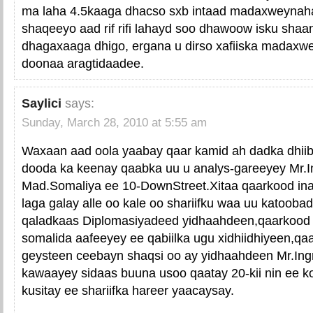
ma laha 4.5kaaga dhacso sxb intaad madaxweynaha
shaqeeyo aad rif rifi lahayd soo dhawoow isku sha
dhagaxaaga dhigo, ergana u dirso xafiiska madaxwe
doonaa aragtidaadee.
Saylici
says:
Sunday, March 28, 2010 at 5:55 am
Waxaan aad oola yaabay qaar kamid ah dadka dhiib
dooda ka keenay qaabka uu u analys-gareeyey Mr.In
Mad.Somaliya ee 10-DownStreet.Xitaa qaarkood inay
laga galay alle oo kale oo shariifku waa uu katooba
qaladkaas Diplomasiyadeed yidhaahdeen,qaarkood 
somalida aafeeyey ee qabiilka ugu xidhiidhiyeen,qa
geysteen ceebayn shaqsi oo ay yidhaahdeen Mr.Ingri
kawaayey sidaas buuna usoo qaatay 20-kii nin ee
kusitay ee shariifka hareer yaacaysay.