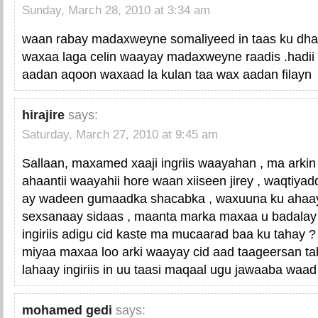
Sunday, March 28, 2010 at 3:34 am
waan rabay madaxweyne somaliyeed in taas ku dh
waxaa laga celin waayay madaxweyne raadis .hadii
aadan aqoon waxaad la kulan taa wax aadan filayn
hirajire
says:
Saturday, March 27, 2010 at 9:45 am
Sallaan, maxamed xaaji ingriis waayahan , ma arkin 
ahaantii waayahii hore waan xiiseen jirey , waqtiyad
ay wadeen gumaadka shacabka , waxuuna ku ahaa
sexsanaay sidaas , maanta marka maxaa u badalay 
ingiriis adigu cid kaste ma mucaarad baa ku tahay ?
miyaa maxaa loo arki waayay cid aad taageersan ta
lahaay ingiriis in uu taasi maqaal ugu jawaaba waa
mohamed gedi
says: