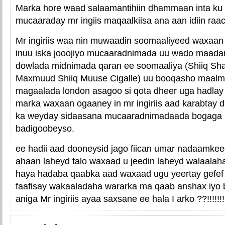
Marka hore waad salaamantihiin dhammaan inta ku r
mucaaraday mr ingiis maqaalkiisa ana aan idiin raac
Mr ingiriis waa nin muwaadin soomaaliyeed waxaan 
inuu iska jooojiyo mucaaradnimada uu wado maa
dowlada midnimada qaran ee soomaaliya (Shiiq Shar
Maxmuud Shiiq Muuse Cigalle) uu booqasho maalm
magaalada london asagoo si qota dheer uga hadlay x
marka waxaan ogaaney in mr ingiriis aad karabtay 
ka weyday sidaasana mucaaradnimadaada bogaga in
badigoobeyso.
ee hadii aad dooneysid jago fiican umar nadaamkee
ahaan laheyd talo waxaad u jeedin laheyd walaala
haya hadaba qaabka aad waxaad ugu yeertay gefef
faafisay wakaaladaha wararka ma qaab anshax iyo b
aniga Mr ingiriis ayaa saxsane ee hala I arko ??!!!!!!!