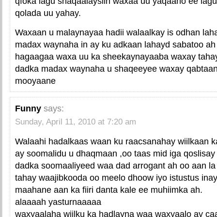
qfoka lagu shaqaalaysiin waxaa uu yaqaano ee lagu
qolada uu yahay.
Waxaan u malaynayaa hadii walaalkay is odhan laha
madax waynaha in ay ku adkaan lahayd sabatoo ah
hagaagaa waxa uu ka sheekaynayaaba waxay tahay 
dadka madax waynaha u shaqeeyee waxay qabtaan.
mooyaane
Funny
says:
Sunday, April 11, 2010 at 7:20 am
Walaahi hadalkaas waan ku raacsanahay wiilkaan ka
ay soomalidu u dhaqmaan ,oo taas mid iga qoslisa
dadka soomaaliyeed waa dad arrogant ah oo aan la
tahay waajibkooda oo meelo dhoow iyo istustus in
maahane aan ka fiiri danta kale ee muhiimka ah.
alaaaah yasturnaaaaa
waxyaalaha wiilku ka hadlayna waa waxyaalo ay caan 