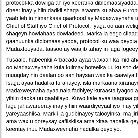
protocol-ka dowliga ah iyo xeerarka diblomaasiyadda
dheer inay yihiin dadkii shaqa la’aanta ku ahaa Euro
yaab leh in nimankaas qaarkood ay Madaxweynaha u
Chief of Staff iyo Chief of Protocol, iyaga oo aan wel
shaqeyn howlahaas dowladeed. Marka la eego cilaaq
qaanuunka diblomaasiyadda, protocol-ku waa qeybta
Madaxtooyada, taasoo ay waajib tahay in laga fogeey
Tusaale, habeenkii Arbacada ayaa waxaan ka mid a
oo Madaxweynaha kula kulmay hoteelka uu ku soo d
muuqday nin daalan oo aan haysan wax ka caawiya ho
Isaga ayaa hadalka furanayey, isla markaana xiranay
Madaxweynaha ayaa nala fadhiyey kuraasta iyagoo 
yihiin dadka uu qaabilayo. Kuwo kale ayaa taagnaa 
lagu jahawareeray inay yihiin waardiyeyaal iyo inay yi
yareyaashiisa. Markii la gudbinayey talooyinka, ma ji
ama wax u qoreysay xafiiskiisa ama xitaa hadalka qe
keentay inuu Madaxweynuhu hadalka qeybiyo.