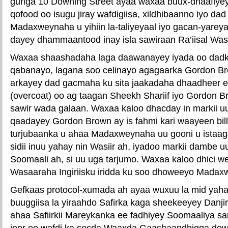
guriga 10 Downing Street ayaa waxaa buux-dhaafiye
qofood oo isugu jiray wafdigiisa, xildhibaanno iyo da
Madaxweynaha u yihiin la-taliyeyaal iyo gacan-yarey
dayey dhammaantood inay isla sawiraan Ra’iisal Wasa
Waxaa shaashadaha laga daawanayey iyada oo dadk
qabanayo, lagana soo celinayo agagaarka Gordon Br
arkayey dad gacmaha ku sita jaakadaha dhaadheer e
(overcoat) oo ag taagan Sheekh Shariif iyo Gordon 
sawir wada galaan. Waxaa kaloo dhacday in markii u
qaadayey Gordon Brown ay is fahmi kari waayeen billo
turjubaanka u ahaa Madaxweynaha uu gooni u istaa
sidii inuu yahay nin Wasiir ah, iyadoo markii dambe 
Soomaali ah, si uu uga tarjumo. Waxaa kaloo dhici we
Wasaaraha Ingiriisku iridda ku soo dhoweeyo Mada
Gefkaas protocol-xumada ah ayaa wuxuu la mid yaha
buuggiisa la yiraahdo Safirka kaga sheekeeyey Danjir
ahaa Safiirkii Mareykanka ee fadhiyey Soomaaliya sa
jeer oo wafdi ka socda Waaxda Gaashaandhigga do