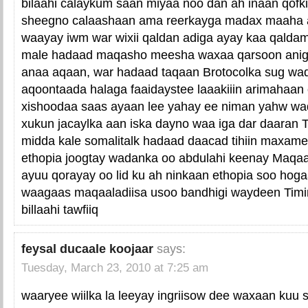
bilaahi calaykum saan miyaa noo dan ah inaan qofk
sheegno calaashaan ama reerkayga madax maaha a
waayay iwm war wixii qaldan adiga ayay kaa qaldam
male hadaad maqasho meesha waxaa qarsoon aniga 
anaa aqaan, war hadaad taqaan Brotocolka sug waq
aqoontaada halaga faaidaystee laaakiiin arimahaan
xishoodaa saas ayaan lee yahay ee niman yahw w
xukun jacaylka aan iska dayno waa iga dar daaran 
midda kale somalitalk hadaad daacad tihiin maxamed 
ethopia joogtay wadanka oo abdulahi keenay Maqaa
ayuu qorayay oo lid ku ah ninkaan ethopia soo ho
waagaas maqaaladiisa usoo bandhigi waydeen Timir l
billaahi tawfiiq
feysal ducaale koojaar
says:
Tuesday, March 23, 2010 at 7:25 am
waaryee wiilka la leeyay ingriisow dee waxaan ku