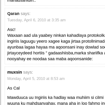
mahadsanidin..
Qaran
says:
Tuesday, April 6, 2010 at 3:35 am
Asc!
Waxaan aad ula yaabey ninkan kahadlaya protokol
ingiriis laguugu yeero xagee kaga jirtaa protollnima
ayunbaa lagaa hayaa ma aqoonsani inay dowlad so
jirtayceydeed hortiis ” gadaashiisba,marka sharii
nooyahay ee noodaa saa maba aqoonsanide:
muxsin
says:
Monday, April 5, 2010 at 8:53 am
As Cal
Mawduuca uu Ingiriis ka hadlay waa muhiim si cilm
wuuna ku mahdsanyahay, mana aha in loo fahmo inuu