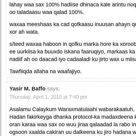
lahay waa sax 100% hadiise dhinaca kale arintu no
oo taladaasu waa qalad 100%.
waxaa meeshaas ka cad qofkaasu inuusan ahayn qo
xor ah wata.
s/teed waxaa haboon in qofku marka hore ka xoroob
ee uurkiisa ka buuxdo iskana faaruqiyo, markaas ka
nadiif ah oo daacad iyo cadaaladi ku jirto wax u mii
Tawfiiqda allaha na waafajiyo.
Yasir M. Baffo
says:
Thursday, April 1, 2010 at 7:40 pm
Asalamu Calaykum Waraxmatulaahi wabarakaatuh,
Hadan fakirkeyga dhanka protocol-ka madaxdeena k
oran karaa waa sax oo wuu jiraa qalaadad la rabo in
ogsoon xaalda cakiran uu dalkeena ku jiro hadana 