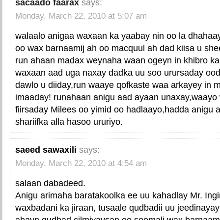
sacaado faarax
says:
Monday, March 22, 2010 at 5:07 am
walaalo anigaa waxaan ka yaabay nin oo la dhah
oo wax barnaamij ah oo macquul ah dad kiisa u sh
run ahaan madax weynaha waan ogeyn in khibro ka 
waxaan aad uga naxay dadka uu soo urursaday oo
dawlo u diiday,run waaye qofkaste waa arkayey in 
imaaday! runahaan anigu aad ayaan unaxay,waayo
fiirsaday Milees oo yimid oo hadlaayo,hadda anigu
shariifka alla hasoo ururiyo.
saeed sawaxili
says:
Monday, March 22, 2010 at 4:54 am
salaan dabadeed.
Anigu arimaha baratakoolka ee uu kahadlay Mr. Ingir
waxbadani ka jiraan, tusaale qudbadii uu jeedinayay
ahayn qudbad cilmiyaysan oo soomali wax barnaami