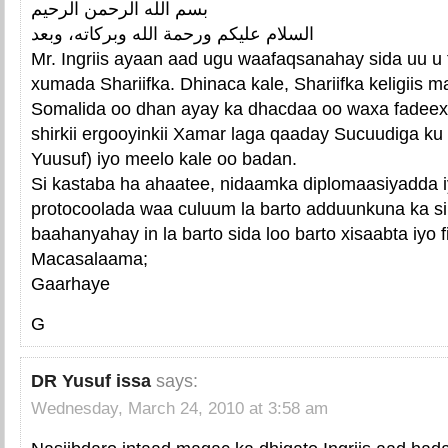
بسم الله الرحمن الرحيم
السلام عليكم ورحمة الله وبركاته، وبعد
Mr. Ingriis ayaan aad ugu waafaqsanahay sida uu u f
xumada Shariifka. Dhinaca kale, Shariifka keligiis
Somalida oo dhan ayay ka dhacdaa oo waxa fadee
shirkii ergooyinkii Xamar laga qaaday Sucuudiga ku 
Yuusuf) iyo meelo kale oo badan.
Si kastaba ha ahaatee, nidaamka diplomaasiyadda i
protocoolada waa culuum la barto adduunkuna ka 
baahanyahay in la barto sida loo barto xisaabta iyo f
Macasalaama;
Gaarhaye
G
DR Yusuf issa
says:
Wednesday, March 24, 2010 at 3:58 am