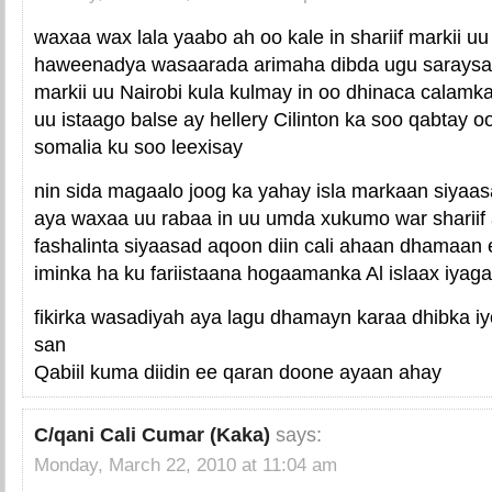
waxaa wax lala yaabo ah oo kale in shariif markii u
haweenadya wasaarada arimaha dibda ugu saraysa
markii uu Nairobi kula kulmay in oo dhinaca calam
uu istaago balse ay hellery Cilinton ka soo qabtay o
somalia ku soo leexisay
nin sida magaalo joog ka yahay isla markaan siyaas
aya waxaa uu rabaa in uu umda xukumo war sharii
fashalinta siyaasad aqoon diin cali ahaan dhamaa
iminka ha ku fariistaana hogaamanka Al islaax iyaga
fikirka wasadiyah aya lagu dhamayn karaa dhibka i
san
Qabiil kuma diidin ee qaran doone ayaan ahay
C/qani Cali Cumar (Kaka)
says:
Monday, March 22, 2010 at 11:04 am