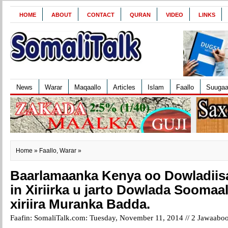
HOME
ABOUT
CONTACT
QURAN
VIDEO
LINKS
News
Warar
Maqaallo
Articles
Islam
Faallo
Suuga
Home
»
Faallo
,
Warar
»
Baarlamaanka Kenya oo Dowladiis
in Xiriirka u jarto Dowlada Soomaa
xiriira Muranka Badda.
Faafin: SomaliTalk.com: Tuesday, November 11, 2014 //
2 Jawaabo