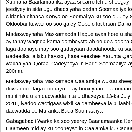
Xubnaha Baarlamaanka ayaa si carro leh u sheegay 
jeediyey in sida ugu dhaqsiyaha badan Soomaaliya 
ciidanka difaaca Kenya oo Soomaliya ku soo duuley S
Oktoobar kuwaa oo soo galey Gobolo ka tirsan Dalk
Madaxweynaha Maxkamadda Hague ayaa hore u shaac
ay tahay waqtiga kama dambeysta ah ee dowladaha 
laga doonayo inay soo gudbiyaan doodahooda ku sa
Badeedka la isku haysto , hase yeeshee Xarunta Q
waxaa yaal Qoraal Cadeynaya in Badd Soomaaliya ay
200nm.
Madaxweynaha Maxkamada Caalamiga wuxuu sheega
dowladood laga doonayo in ay buuxiyaan dhammaan
muhiimka u ah dacwadda inta u dhaxeysa 13-ka July 
2016, iyadoo waqtigaas wixii ka dambeeya la billaab
dacwadda ee Muranka Bada Soomaaliya
Gabagabadii Warka ka soo yeerey Baarlamaanka Ke
tilaameen mid ay ku dooneyso in Caalamka ku Cadaad