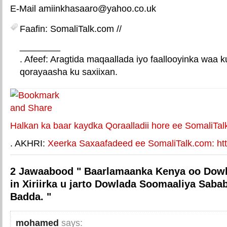
E-Mail amiinkhasaaro@yahoo.co.uk
Faafin: SomaliTalk.com //
________
. Afeef: Aragtida maqaallada iyo faallooyinka waa 
qorayaasha ku saxiixan.
E-mail Link
Xiriiriye weey
Halkan ka baar kaydka Qoraalladii hore ee SomaliTal
. AKHRI:
Xeerka Saxaafadeed ee SomaliTalk.com: http
2 Jawaabood " Baarlamaanka Kenya oo Dowl
in Xiriirka u jarto Dowlada Soomaaliya Sabab
Badda. "
mohamed
says: