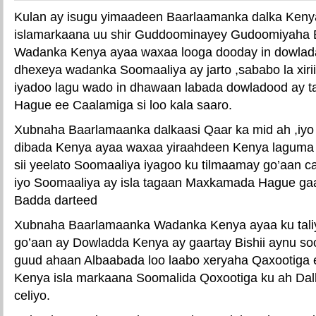
Kulan ay isugu yimaadeen Baarlaamanka dalka Keny
islamarkaana uu shir Guddoominayey Gudoomiyaha
Wadanka Kenya ayaa waxaa looga dooday in dowlada 
dhexeya wadanka Soomaaliya ay jarto ,sababo la xir
iyadoo lagu wado in dhawaan labada dowladood ay
Hague ee Caalamiga si loo kala saaro.
Xubnaha Baarlamaanka dalkaasi Qaar ka mid ah ,iy
dibada Kenya ayaa waxaa yiraahdeen Kenya laguma qas
sii yeelato Soomaaliya iyagoo ku tilmaamay go’aan c
iyo Soomaaliya ay isla tagaan Maxkamada Hague ga
Badda darteed
Xubnaha Baarlamaanka Wadanka Kenya ayaa ku taliya
go’aan ay Dowladda Kenya ay gaartay Bishii aynu so
guud ahaan Albaabada loo laabo xeryaha Qaxootiga
Kenya isla markaana Soomalida Qoxootiga ku ah Dal
celiyo.