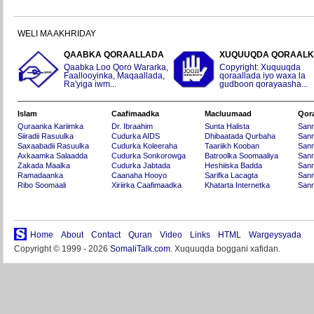
WELI MA AKHRIDAY
QAABKA QORAALLADA
XUQUUQDA QORAAL
Qaabka Loo Qoro Wararka,
Copyright: Xuquuqda
Faallooyinka, Maqaallada,
qoraallada iyo waxa la
Ra'yiga iwm...
gudboon qorayaasha...
Islam
Caafimaadka
Macluumaad
Qor
Quraanka Kariimka
Dr. Ibraahim
Sunta Halista
San
Siiradii Rasuulka
Cudurka AIDS
Dhibaatada Qurbaha
Sann
Saxaabadii Rasuulka
Cudurka Koleeraha
Taariikh Kooban
Sann
Axkaamka Salaadda
Cudurka Sonkorowga
Batroolka Soomaaliya
Sann
Zakada Maalka
Cudurka Jabtada
Heshiiska Badda
Sann
Ramadaanka
Caanaha Hooyo
Sarifka Lacagta
Sann
Ribo Soomaali
Xiriirka Caafimaadka
Khatarta Internetka
Sann
Home
About
Contact
Quran
Video
Links
HTML
Wargeysyada
Copyright © 1999 - 2026
SomaliTalk.com
. Xuquuqda boggani xafidan.