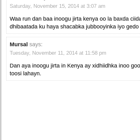
Saturday, November 15, 2014 at 3:07 am
Waa run dan baa inoogu jirta kenya oo la baxda cii
dhibaatada ku haya shacabka jubbooyinka iyo gedo
Mursal
says:
Tuesday, November 11, 2014 at 11:58 pm
Dan aya inoogu jirta in Kenya ay xidhiidhka inoo g
toosi lahayn.