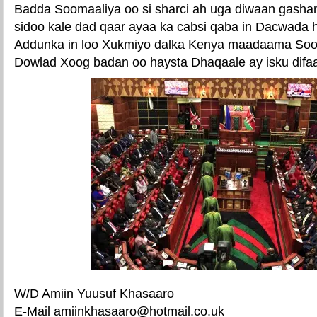
Badda Soomaaliya oo si sharci ah uga diwaan gash
sidoo kale dad qaar ayaa ka cabsi qaba in Dacwada
Addunka in loo Xukmiyo dalka Kenya maadaama Sooma
Dowlad Xoog badan oo haysta Dhaqaale ay isku difa
W/D Amiin Yuusuf Khasaaro
E-Mail amiinkhasaaro@hotmail.co.uk