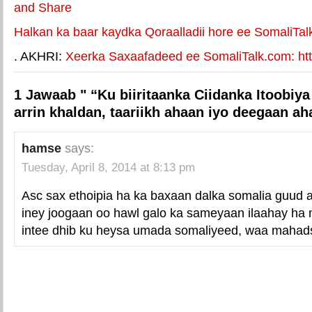
Halkan ka baar kaydka Qoraalladii hore ee SomaliTal
. AKHRI:
Xeerka Saxaafadeed ee SomaliTalk.com: http
1 Jawaab " “Ku biiritaanka Ciidanka Itoobi
arrin khaldan, taariikh ahaan iyo deegaan a
hamse
says:
Tuesday, April 8, 2014 at 8:13 pm
Asc sax ethoipia ha ka baxaan dalka somalia guud
iney joogaan oo hawl galo ka sameyaan ilaahay ha n
intee dhib ku heysa umada somaliyeed, waa mahadsa