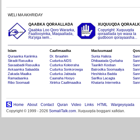
WELI MA AKHRIDAY
QAABKA QORAALLADA
XUQUUQDA QORAAL
Qaabka Loo Qoro Wararka,
Copyright: Xuquuqda
Faallooyinka, Maqaallada,
qoraallada iyo waxa la
Ra'yiga iwm...
gudboon qorayaasha...
Islam
Caafimaadka
Macluumaad
Qor
Quraanka Kariimka
Dr. Ibraahim
Sunta Halista
San
Siiradii Rasuulka
Cudurka AIDS
Dhibaatada Qurbaha
Sann
Saxaabadii Rasuulka
Cudurka Koleeraha
Taariikh Kooban
Sann
Axkaamka Salaadda
Cudurka Sonkorowga
Batroolka Soomaaliya
Sann
Zakada Maalka
Cudurka Jabtada
Heshiiska Badda
Sann
Ramadaanka
Caanaha Hooyo
Sarifka Lacagta
Sann
Ribo Soomaali
Xiriirka Caafimaadka
Khatarta Internetka
Sann
Home
About
Contact
Quran
Video
Links
HTML
Wargeysyada
Copyright © 1999 - 2026
SomaliTalk.com
. Xuquuqda boggani xafidan.