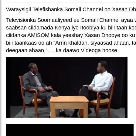
Waraysigii Telefishanka Somali Channel oo Xasan 
Televisionka Soomaaliyeed ee Somali Channel ayaa 
saabsan ciidamada Kenya iyo Itoobiya ku biiritaan ko
ciidanka AMISOM kala yeeshay Xasan Dhooye oo ku 
biiritaankaas oo ah “Arrin khaldan, siyaasad ahaan, t
deegaan ahaan,”…. ka daawo Videoga hoose.