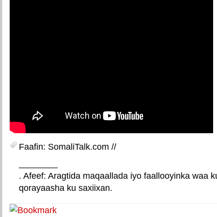
Faafin: SomaliTalk.com //
________
. Afeef: Aragtida maqaallada iyo faallooyinka waa 
qorayaasha ku saxiixan.
E-mail Link
Xiriiriye weey