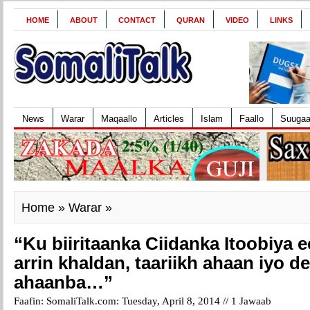
HOME
ABOUT
CONTACT
QURAN
VIDEO
LINKS
News
Warar
Maqaallo
Articles
Islam
Faallo
Suuga
Home
»
Warar
»
“Ku biiritaanka Ciidanka Itoobiya
arrin khaldan, taariikh ahaan iyo 
ahaanba…”
Faafin: SomaliTalk.com: Tuesday, April 8, 2014 //
1 Jawaab