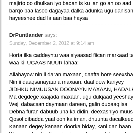
majirto oo dhulkan iyo badan is ku jan go an oo aa
barqo baa lasoo dagayaa dalka adunka ugu qanisa
hayeeshee dad la aan baa haysa
DrPuntlander
says:
Sunday, December 2, 2012 at 9:14 am
Horta ilka caddeyntu waa siyaasad fiican markaad t
waa kii UGAAS NUUR lahaa:
Allahayow nin ii daran maxaan, daafta hore seexsh
Nin ii daaqsanayaana maxaan, daafidow kariyey
JIDHKU NIMUUSAN DOONAYN MAXAAN, HADAL
Ma degdege xaajada maxaan, ugu dulqaad yeesha
Weji dabacsan daymaan dareen, galin dubaaqiisa
Debna furan dabuub una ka didin, deexashiyo muu
Qosol dibadda yaal oon ka iman, dhuunta dacalkee
Kanaan degey kanaan doorka biday, kani dan baan