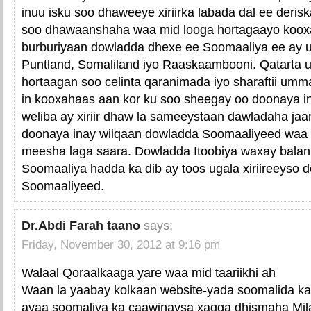
inuu isku soo dhaweeye xiriirka labada dal ee deris
soo dhawaanshaha waa mid looga hortagaayo kooxa
burburiyaan dowladda dhexe ee Soomaaliya ee ay 
Puntland, Somaliland iyo Raaskaambooni. Qatarta
hortaagan soo celinta qaranimada iyo sharaftii u
in kooxahaas aan kor ku soo sheegay oo doonaya i
weliba ay xiriir dhaw la sameeystaan dawladaha jaa
doonaya inay wiiqaan dowladda Soomaaliyeed waa i
meesha laga saara. Dowladda Itoobiya waxay balan
Soomaaliya hadda ka dib ay toos ugala xiriireeyso
Soomaaliyeed.
Dr.Abdi Farah taano
says:
Friday, November 30, 2012 at 9:16 pm
Walaal Qoraalkaaga yare waa mid taariikhi ah
Waan la yaabay kolkaan website-yada soomalida ka 
ayaa soomaliya ka caawinaysa xagga dhismaha Mila