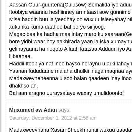
Xassan Guur-guurtena(Culusow) Somalida iyo adu
Itoobiya waannu heshiinney arrintaasi sow gunnimo 
Mise baqdin buu la yeedhay oo wuxuu isleeyahay N
xukunka kuma daahee bal beryo sii joog.
Magac baa ka hadha maalintay maro ku saaraan(Ge
hore yidhi,waar hoy aakhirada yaan la iska xumayn,ci
gelinayaana ha noqoto Allaah kaasaa Adduun iyo Aa
liibaanaa.
Haddii Itoobiya naf inoo hayso horaynu u arki lahay
Yaanan fududaane malaha dhulkii inaga maqnaa ay
Madaxweyneheenna u soo balan qaadeen inay inoo s
dhakhso ah.
Bal aan aragno uuraysataye waxay umulidoonto!
Muxumed aw Adan
says:
Saturday, December 1, 2012 at 2:58 am
Madaxweeynaha Xasan Sheekh runtii wuxuu qaaday t