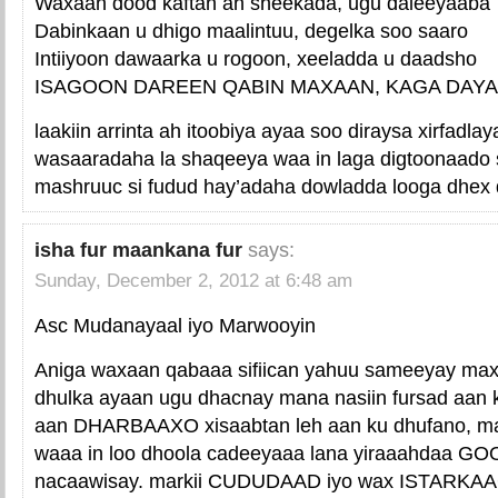
Waxaan dood kaftan ah sheekada, ugu daleeyaaba
Dabinkaan u dhigo maalintuu, degelka soo saaro
Intiiyoon dawaarka u rogoon, xeeladda u daadsho
ISAGOON DAREEN QABIN MAXAAN, KAGA DAYA
laakiin arrinta ah itoobiya ayaa soo diraysa xirfadla
wasaaradaha la shaqeeya waa in laga digtoonaado
mashruuc si fudud hay’adaha dowladda looga dhex q
isha fur maankana fur
says:
Sunday, December 2, 2012 at 6:48 am
Asc Mudanayaal iyo Marwooyin
Aniga waxaan qabaaa sifiican yahuu sameeyay max
dhulka ayaan ugu dhacnay mana nasiin fursad aan 
aan DHARBAAXO xisaabtan leh aan ku dhufano, mar
waaa in loo dhoola cadeeyaaa lana yiraaahdaa 
nacaawisay. markii CUDUDAAD iyo wax ISTARKA