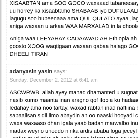
XISAABTAN ama SOO GOCO waxaaad tabaneesay, l
uu horrey ka xisaabtamo SHABAAB iyo DUFULAAL
lagugu soo hubeenaaa ama QUL QULATO ayaa ,la
aniga waxaan u arkaa WAA MARXALAD in la dhoola
Aniga waa LEEYAHAY CADAAWAD AH Ethiopia ah l
goosto XOOG waqtigaan waxaan qabaa halago
DHEELI TIRAN
adanyasin yasin
says:
Sunday, December 2, 2012 at 6:41 am
ASCWRWB. allah ayey mahad dhamanted u sugnatay
nasib xumo maanta inan aragno qof itobia ku hada
ledahay ama noo tartay. waxad rabtan inad naftiina 
sabaalisan sidii ilmo abaydin ah oo naaski hooyadi
waxa waxaaso dhan igala yaab badan marwalbo inu
madax weyno unoqdo ninka ardis ababa loga jeceyl