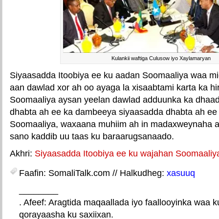
Kulankii waftiga Culusow iyo Xaylamaryan
Siyaasadda Itoobiya ee ku aadan Soomaaliya waa mid
aan dawlad xor ah oo ayaga la xisaabtami karta ka hi
Soomaaliya aysan yeelan dawlad adduunka ka dhaadh
dhabta ah ee ka dambeeya siyaasadda dhabta ah ee 
Soomaaliya, waxaana muhiim ah in madaxweynaha a
sano kaddib uu taas ku baraarugsanaado.
Akhri:
Siyaasadda Itoobiya ee ku wajahan Soomaaliy
Faafin: SomaliTalk.com // Halkudheg:
xasuuq
________
. Afeef: Aragtida maqaallada iyo faallooyinka waa 
qorayaasha ku saxiixan.
E-mail Link
Xiriiriye weey