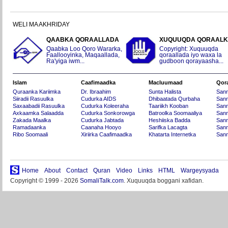
WELI MA AKHRIDAY
QAABKA QORAALLADA
XUQUUQDA QORAAL
Qaabka Loo Qoro Wararka,
Copyright: Xuquuqda
Faallooyinka, Maqaallada,
qoraallada iyo waxa la
Ra'yiga iwm...
gudboon qorayaasha...
Islam
Caafimaadka
Macluumaad
Qor
Quraanka Kariimka
Dr. Ibraahim
Sunta Halista
San
Siiradii Rasuulka
Cudurka AIDS
Dhibaatada Qurbaha
Sann
Saxaabadii Rasuulka
Cudurka Koleeraha
Taariikh Kooban
Sann
Axkaamka Salaadda
Cudurka Sonkorowga
Batroolka Soomaaliya
Sann
Zakada Maalka
Cudurka Jabtada
Heshiiska Badda
Sann
Ramadaanka
Caanaha Hooyo
Sarifka Lacagta
Sann
Ribo Soomaali
Xiriirka Caafimaadka
Khatarta Internetka
Sann
Home
About
Contact
Quran
Video
Links
HTML
Wargeysyada
Copyright © 1999 - 2026
SomaliTalk.com
. Xuquuqda boggani xafidan.