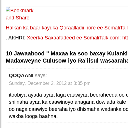
Halkan ka baar kaydka Qoraalladii hore ee SomaliTal
. AKHRI:
Xeerka Saxaafadeed ee SomaliTalk.com: http
10 Jawaabood " Maxaa ka soo baxay Kulankii
Madaxweyne Culusow iyo Ra’iisul wasaaraha
QOQAANI
says:
Sunday, December 2, 2012 at 8:35 pm
itoobiya ayada ayaa laga caawiyaa beeraheeda oo 
shiinaha ayaa ka caawinoyo anagana dowlada kale
oo naga caawiyo beeraha iyo dhismaha wadanka oo
waxba looga baahna,