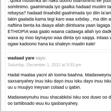
. qofka muslimka ah haku doono islamtinimo ee yuu
somlinimo. gaalnimada iyo gaalka hadaad muslim t
rebaysa? hadaad tiraahdid gaalnimada iyo diin la’a
lakin gaalada kama tegi karo waa sxbday , ma diin
naftiina benta ka daaya allah diintisana yaan lagaga 
ETHIOPIA waa gaalo waana cadawga allah iyo dadk
waxa ay inoo laynayso waa diinta iyo xaqqa. intaas
ogaw kadoono hana ka shaleyn maalin kale!
wadaad yare
says:
Saturday, December 1, 2012 at 5:53 pm
Hadal maalaa yacni ah looma baahna. Madaxweyn
saxsanyahey inuu isku dayo inuu isku dayo inuu isk
uu u muujiyo ineysan colaad u qabin.
Madaxweynuhu inuu shacabkiisi isku soo duwo oo do
oo tartiibsado wuu ku qasbanyahey.