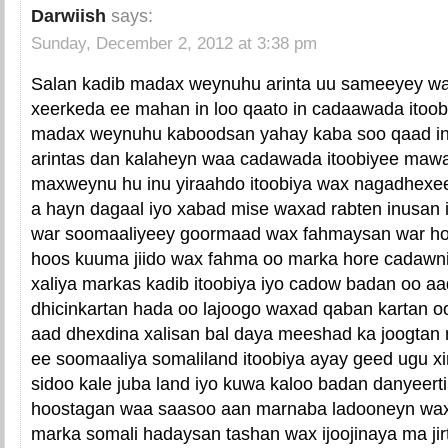
Darwiish
says:
Sunday, December 2, 2012 at 3:38 pm
Salan kadib madax weynuhu arinta uu sameeyey wa
xeerkeda ee mahan in loo qaato in cadaawada itoo
madax weynuhu kaboodsan yahay kaba soo qaad 
arintas dan kalaheyn waa cadawada itoobiyee maw
maxweynu hu inu yiraahdo itoobiya wax nagadhexe
a hayn dagaal iyo xabad mise waxad rabten inusan i
war soomaaliyeey goormaad wax fahmaysan war horaa
hoos kuuma jiido wax fahma oo marka hore cadawn
xaliya markas kadib itoobiya iyo cadow badan oo aa
dhicinkartan hada oo lajoogo waxad qaban kartan o
aad dhexdina xalisan bal daya meeshad ka joogtan
ee soomaaliya somaliland itoobiya ayay geed ugu x
sidoo kale juba land iyo kuwa kaloo badan danyeert
hoostagan waa saasoo aan marnaba ladooneyn wax
marka somali hadaysan tashan wax ijoojinaya ma ji