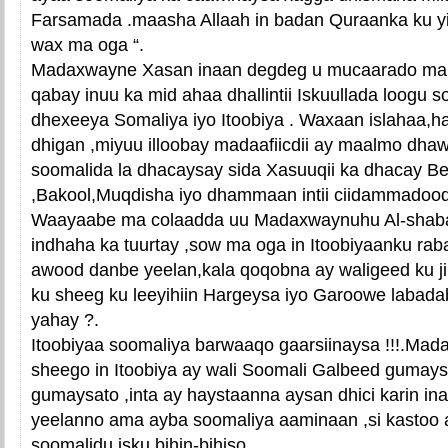
Farsamada .maasha Allaah in badan Quraanka ku yi
wax ma oga “.
Madaxwayne Xasan inaan degdeg u mucaarado ma
qabay inuu ka mid ahaa dhallintii Iskuullada loogu 
dhexeeya Somaliya iyo Itoobiya . Waxaan islahaa,h
dhigan ,miyuu illoobay madaafiicdii ay maalmo dha
soomalida la dhacaysay sida Xasuuqii ka dhacay 
,Bakool,Muqdisha iyo dhammaan intii ciidammadood
Waayaabe ma colaadda uu Madaxwaynuhu Al-shab
indhaha ka tuurtay ,sow ma oga in Itoobiyaanku ra
awood danbe yeelan,kala qoqobna ay waligeed ku j
ku sheeg ku leeyihiin Hargeysa iyo Garoowe labad
yahay ?.
Itoobiyaa soomaliya barwaaqo gaarsiinaysa !!!.Ma
sheego in Itoobiya ay wali Soomali Galbeed gumay
gumaysato ,inta ay haystaanna aysan dhici karin in
yeelanno ama ayba soomaliya aaminaan ,si kastoo
soomalidu isku bihin-bihiso.