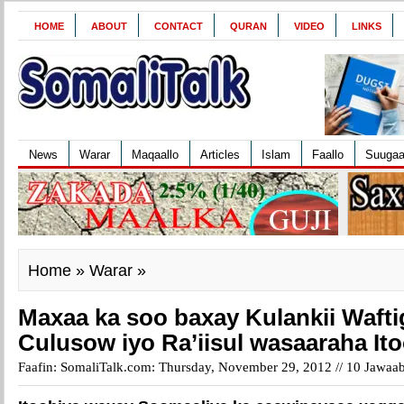
HOME
ABOUT
CONTACT
QURAN
VIDEO
LINKS
News
Warar
Maqaallo
Articles
Islam
Faallo
Suuga
Home
»
Warar
»
Maxaa ka soo baxay Kulankii Waft
Culusow iyo Ra’iisul wasaaraha It
Faafin: SomaliTalk.com: Thursday, November 29, 2012 //
10 Jawaa