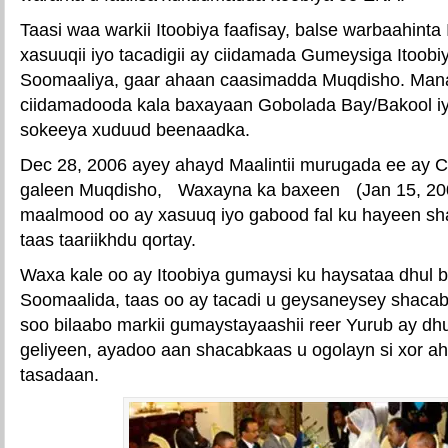
Taasi waa warkii Itoobiya faafisay, balse warbaahinta
xasuuqii iyo tacadigii ay ciidamada Gumeysiga Itoobi
Soomaaliya, gaar ahaan caasimadda Muqdisho. Mana x
ciidamadooda kala baxayaan Gobolada Bay/Bakool iyo
sokeeya xuduud beenaadka.
Dec 28, 2006 ayey ahayd Maalintii murugada ee ay C
galeen Muqdisho, Waxayna ka baxeen (Jan 15, 200
maalmood oo ay xasuuq iyo gabood fal ku hayeen sh
taas taariikhdu qortay.
Waxa kale oo ay Itoobiya gumaysi ku haysataa dhul b
Soomaalida, taas oo ay tacadi u geysaneysey shaca
soo bilaabo markii gumaystayaashii reer Yurub ay dh
geliyeen, ayadoo aan shacabkaas u ogolayn si xor a
tasadaan.