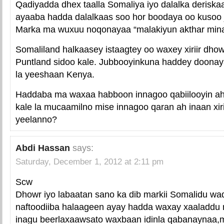
Qadiyadda dhex taalla Somaliya iyo dalalka deriska
ayaaba hadda dalalkaas soo hor boodaya oo kusoo 
Marka ma wuxuu noqonayaa “malakiyun akthar minal
Somaliland halkaasey istaagtey oo waxey xiriir dhow 
Puntland sidoo kale. Jubbooyinkuna haddey doonayaa
la yeeshaan Kenya.
Haddaba ma waxaa habboon innagoo qabiilooyin 
kale la mucaamilno mise innagoo qaran ah inaan xir
yeelanno?
Abdi Hassan
says:
Saturday, December 1, 2012 at 2:11 pm
Scw
Dhowr iyo labaatan sano ka dib markii Somalidu wad
naftoodiiba halaageen ayay hadda waxay xaaladdu 
inagu beerlaxaawsato waxbaan idinla qabanaynaa