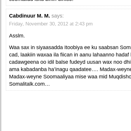
Cabdinuur M. M.
says:
Friday, November 30, 2012 at 2:43 pm
Asslm.
Waa sax in siyaasadda Itoobiya ee ku saabsan Soma
cad, laakiin waxaa ila fiican in aanu lahaanno hada
cadawgeena oo idil balse fudeyd uusan wax noo dh
ama kabadanba ha’inagu qaadatee…. Madax-weyn
Madax-weyne Soomaaliyaa mise waa mid Muqdish
Somalitalk.com…