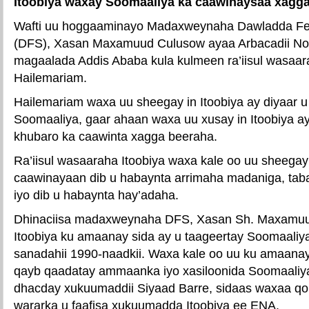
Itoobiya waxay Soomaaliya ka caawinaysaa xagg
Wafti uu hoggaaminayo Madaxweynaha Dawladda Fe
(DFS), Xasan Maxamuud Culusow ayaa Arbacadii No
magaalada Addis Ababa kula kulmeen ra’iisul wasaar
Hailemariam.
Hailemariam waxa uu sheegay in Itoobiya ay diyaar u
Soomaaliya, gaar ahaan waxa uu xusay in Itoobiya a
khubaro ka caawinta xagga beeraha.
Ra’iisul wasaaraha Itoobiya waxa kale oo uu sheegay
caawinayaan dib u habaynta arrimaha madaniga, taba
iyo dib u habaynta hay’adaha.
Dhinaciisa madaxweynaha DFS, Xasan Sh. Maxamuu
Itoobiya ku amaanay sida ay u taageertay Soomaaliya
sanadahii 1990-naadkii. Waxa kale oo uu ku amaanay
qayb qaadatay ammaanka iyo xasiloonida Soomaaliyaa
dhacday xukuumaddii Siyaad Barre, sidaas waxaa qo
wararka u faafisa xukuumadda Itoobiya ee ENA.