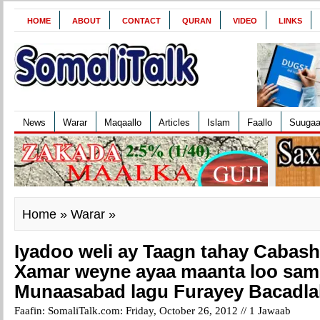
HOME
ABOUT
CONTACT
QURAN
VIDEO
LINKS
News
Warar
Maqaallo
Articles
Islam
Faallo
Suuga
Home
»
Warar
»
Iyadoo weli ay Taagn tahay Cabash
Xamar weyne ayaa maanta loo sam
Munaasabad lagu Furayey Bacadla
Faafin: SomaliTalk.com: Friday, October 26, 2012 //
1 Jawaab