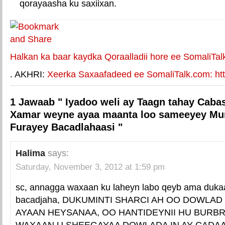
qorayaasha ku saxiixan.
E-mail Link
Xiriiriye weey
Halkan ka baar kaydka Qoraalladii hore ee SomaliTal
. AKHRI:
Xeerka Saxaafadeed ee SomaliTalk.com: http
1 Jawaab " Iyadoo weli ay Taagn tahay Caba
Xamar weyne ayaa maanta loo sameeyey Mu
Furayey Bacadlahaasi "
Halima
says:
Saturday, November 3, 2012 at 1:59 pm
sc, annagga waxaan ku laheyn labo qeyb ama duka
bacadjaha, DUKUMINTI SHARCI AH OO DOWLAD 
AYAAN HEYSANAA, OO HANTIDEYNII HU BURBR
WAXAAN U SHEEGAYAA DOWLADA IN AY CADAA