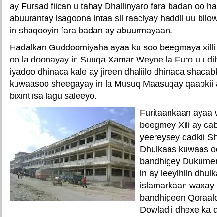
ay Fursad fiican u tahay Dhallinyaro fara badan oo h
abuurantay isagoona intaa sii raaciyay haddii uu bi
in shaqooyin fara badan ay abuurmayaan.
Hadalkan Guddoomiyaha ayaa ku soo beegmaya xilli
oo la doonayay in Suuqa Xamar Weyne la Furo uu di
iyadoo dhinaca kale ay jireen dhaliilo dhinaca shaca
kuwaasoo sheegayay in la Musuq Maasuqay qaabkii 
bixintiisa lagu saleeyo.
Furitaankaan ayaa 
beegmey Xili ay ca
yeereysey dadkii Sh
Dhulkaas kuwaas o
bandhigey Dukumen
in ay leeyihiin dhu
islamarkaan waxay 
bandhigeen Qoraalo l
Dowladii dhexe ka d