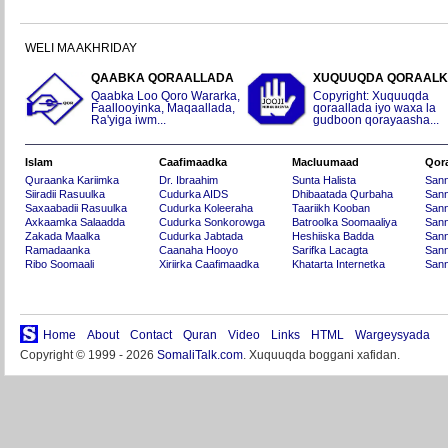
WELI MA AKHRIDAY
QAABKA QORAALLADA
XUQUUQDA QORAAL
Qaabka Loo Qoro Wararka,
Copyright: Xuquuqda
Faallooyinka, Maqaallada,
qoraallada iyo waxa la
Ra'yiga iwm...
gudboon qorayaasha...
Islam
Caafimaadka
Macluumaad
Qor
Quraanka Kariimka
Dr. Ibraahim
Sunta Halista
San
Siiradii Rasuulka
Cudurka AIDS
Dhibaatada Qurbaha
Sann
Saxaabadii Rasuulka
Cudurka Koleeraha
Taariikh Kooban
Sann
Axkaamka Salaadda
Cudurka Sonkorowga
Batroolka Soomaaliya
Sann
Zakada Maalka
Cudurka Jabtada
Heshiiska Badda
Sann
Ramadaanka
Caanaha Hooyo
Sarifka Lacagta
Sann
Ribo Soomaali
Xiriirka Caafimaadka
Khatarta Internetka
Sann
Home
About
Contact
Quran
Video
Links
HTML
Wargeysyada
Copyright © 1999 - 2026
SomaliTalk.com
. Xuquuqda boggani xafidan.