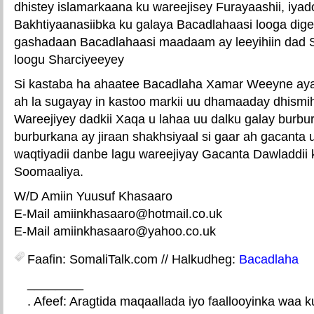
dhistey islamarkaana ku wareejisey Furayaashii, iy
Bakhtiyaanasiibka ku galaya Bacadlahaasi looga dig
gashadaan Bacadlahaasi maadaam ay leeyihiin dad 
loogu Sharciyeeyey
Si kastaba ha ahaatee Bacadlaha Xamar Weeyne ay
ah la sugayay in kastoo markii uu dhamaaday dhismih
Wareejiyey dadkii Xaqa u lahaa uu dalku galay burburki
burburkana ay jiraan shakhsiyaal si gaar ah gacanta 
waqtiyadii danbe lagu wareejiyay Gacanta Dawladdii
Soomaaliya.
W/D Amiin Yuusuf Khasaaro
E-Mail amiinkhasaaro@hotmail.co.uk
E-Mail amiinkhasaaro@yahoo.co.uk
Faafin: SomaliTalk.com // Halkudheg:
Bacadlaha
________
. Afeef: Aragtida maqaallada iyo faallooyinka waa 