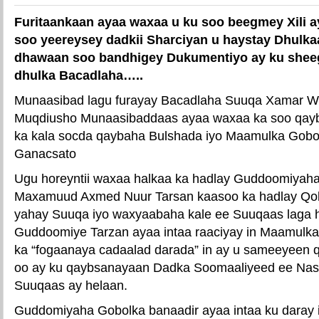
Furitaankaan ayaa waxaa u ku soo beegmey Xili 
soo yeereysey dadkii Sharciyan u haystay Dhulk
dhawaan soo bandhigey Dukumentiyo ay ku sheega
dhulka Bacadlaha…..
Munaasibad lagu furayay Bacadlaha Suuqa Xamar 
Muqdiusho Munaasibaddaas ayaa waxaa ka soo qayb 
ka kala socda qaybaha Bulshada iyo Maamulka Gobol
Ganacsato
Ugu horeyntii waxaa halkaa ka hadlay Guddoomiyah
Maxamuud Axmed Nuur Tarsan kaasoo ka hadlay Qol
yahay Suuqa iyo waxyaabaha kale ee Suuqaas laga h
Guddoomiye Tarzan ayaa intaa raaciyay in Maamulka
ka “fogaanaya cadaalad darada” in ay u sameeyeen q
oo ay ku qaybsanayaan Dadka Soomaaliyeed ee Nasi
Suuqaas ay helaan.
Guddomiyaha Gobolka banaadir ayaa intaa ku daray 