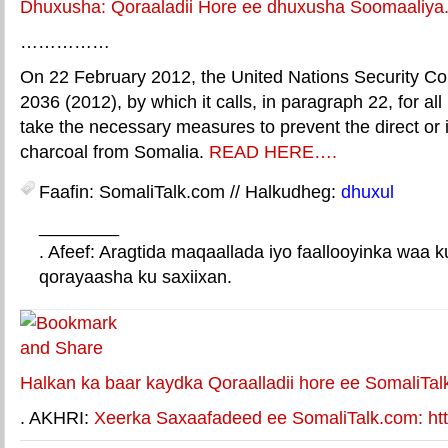
Dhuxusha: Qoraaladii Hore ee dhuxusha Soomaaliy
……………
On 22 February 2012, the United Nations Security 
2036 (2012), by which it calls, in paragraph 22, for a
take the necessary measures to prevent the direct or i
charcoal from Somalia.
READ HERE….
Faafin: SomaliTalk.com // Halkudheg:
dhuxul
________
. Afeef: Aragtida maqaallada iyo faallooyinka waa 
qorayaasha ku saxiixan.
E-mail Link
Xiriiriye weey
Halkan ka baar kaydka Qoraalladii hore ee SomaliTal
. AKHRI:
Xeerka Saxaafadeed ee SomaliTalk.com: http