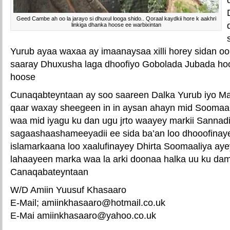
Geed Cambe ah oo la jarayo si dhuxul looga shido.. Qoraal kaydkii hore k aakhri
linkiga dhanka hoose ee warbixintan
Yurub ayaa waxaa ay imaanaysaa xilli horey sidan oo
saaray Dhuxusha laga dhoofiyo Gobolada Jubada ho
hoose
Cunaqabteyntaan ay soo saareen Dalka Yurub iyo M
qaar waxay sheegeen in in aysan ahayn mid Soomaal
waa mid iyagu ku dan ugu jrto waayey markii Sannadi
sagaashaashameeyadii ee sida ba’an loo dhooofina
islamarkaana loo xaalufinayey Dhirta Soomaaliya ay
lahaayeen marka waa la arki doonaa halka uu ku da
Canaqabateyntaan
W/D Amiin Yuusuf Khasaaro
E-Mail; amiinkhasaaro@hotmail.co.uk
E-Mai amiinkhasaaro@yahoo.co.uk