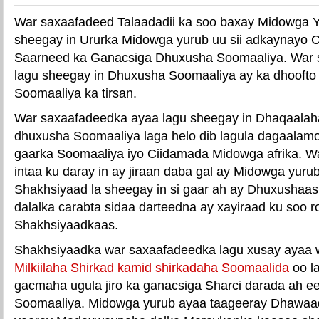
War saxaafadeed Talaadadii ka soo baxay Midowga Y
sheegay in Ururka Midowga yurub uu sii adkaynayo C
Saarneed ka Ganacsiga Dhuxusha Soomaaliya. War 
lagu sheegay in Dhuxusha Soomaaliya ay ka dhoofto
Soomaaliya ka tirsan.
War saxaafadeedka ayaa lagu sheegay in Dhaqaalah
dhuxusha Soomaaliya laga helo dib lagula dagaalam
gaarka Soomaaliya iyo Ciidamada Midowga afrika. 
intaa ku daray in ay jiraan daba gal ay Midowga yuru
Shakhsiyaad la sheegay in si gaar ah ay Dhuxushaas
dalalka carabta sidaa darteedna ay xayiraad ku soo 
Shakhsiyaadkaas.
Shakhsiyaadka war saxaafadeedka lagu xusay ayaa 
Milkiilaha Shirkad kamid shirkadaha Soomaalida
oo l
gacmaha ugula jiro ka ganacsiga Sharci darada ah 
Soomaaliya. Midowga yurub ayaa taageeray Dhawaa