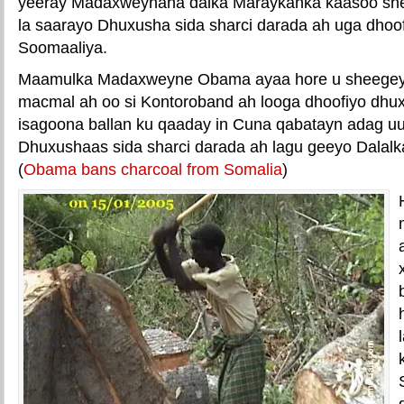
yeeray Madaxweynaha dalka Maraykanka kaasoo she
la saarayo Dhuxusha sida sharci darada ah uga dhoo
Soomaaliya.
Maamulka Madaxweyne Obama ayaa hore u sheegey i
macmal ah oo si Kontoroband ah looga dhoofiyo dhu
isagoona ballan ku qaaday in Cuna qabatayn adag u
Dhuxushaas sida sharci darada ah lagu geeyo Dalalka
(
Obama bans charcoal from Somalia‎
)