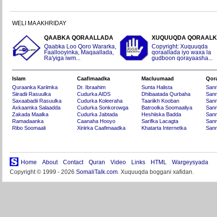
WELI MA AKHRIDAY
QAABKA QORAALLADA
XUQUUQDA QORAAL
Qaabka Loo Qoro Wararka,
Copyright: Xuquuqda
Faallooyinka, Maqaallada,
qoraallada iyo waxa la
Ra'yiga iwm...
gudboon qorayaasha...
Islam
Caafimaadka
Macluumaad
Qor
Quraanka Kariimka
Dr. Ibraahim
Sunta Halista
San
Siiradii Rasuulka
Cudurka AIDS
Dhibaatada Qurbaha
Sann
Saxaabadii Rasuulka
Cudurka Koleeraha
Taariikh Kooban
Sann
Axkaamka Salaadda
Cudurka Sonkorowga
Batroolka Soomaaliya
Sann
Zakada Maalka
Cudurka Jabtada
Heshiiska Badda
Sann
Ramadaanka
Caanaha Hooyo
Sarifka Lacagta
Sann
Ribo Soomaali
Xiriirka Caafimaadka
Khatarta Internetka
Sann
Home
About
Contact
Quran
Video
Links
HTML
Wargeysyada
Copyright © 1999 - 2026
SomaliTalk.com
. Xuquuqda boggani xafidan.