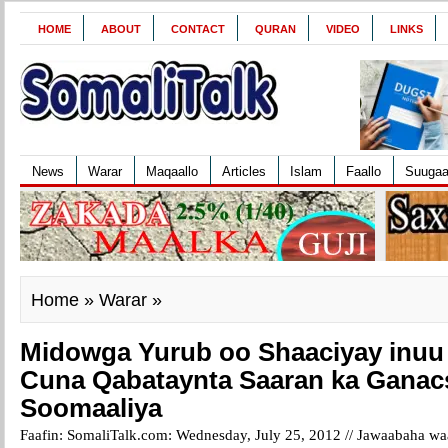
HOME
ABOUT
CONTACT
QURAN
VIDEO
LINKS
News
Warar
Maqaallo
Articles
Islam
Faallo
Suuga
Home
»
Warar
»
Midowga Yurub oo Shaaciyay inu
Cuna Qabataynta Saaran ka Ganac
Soomaaliya
Faafin: SomaliTalk.com: Wednesday, July 25, 2012 //
Jawaabaha waa