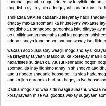
soomaali gacanba uugu jirin ee ay leeyihiin niman 
mogdisho ay ka yihiin adeegayaal cadaankaas tirada
shirkadaa SKA ee cadaanku leeyahay hadii shaqaale
dhacay maxaa soomaali ka khuseeya? waxaase layaa
mogdisho 21 sanadood garoonkaa isku dilayay ay 
oo u niikinayaan macnaha raali ku noqdeen shishe
adoon sanaya kuna adoon sanaya waxay isu diidee
waxaan soo xusuustay waagii mogdisho ay u kiraysn
ka kiraystay talyaani taasoo uu ka xoreeyay markii 
naxariistee suldaan caliyuusuf keenadiid boqor. bo
soomaalida inay liidnimo tahay in shisheeye aad dh
aad u noqoto shaqaale hoose oo liita sida hada mogd
aan ka jirin garoonka barbara hagaysa iyo boosaaso
Dadka mogdisho waa sidii waagii suaashu waxaa w
xoraynayaan mise waligoodba waxay sugayaan somal