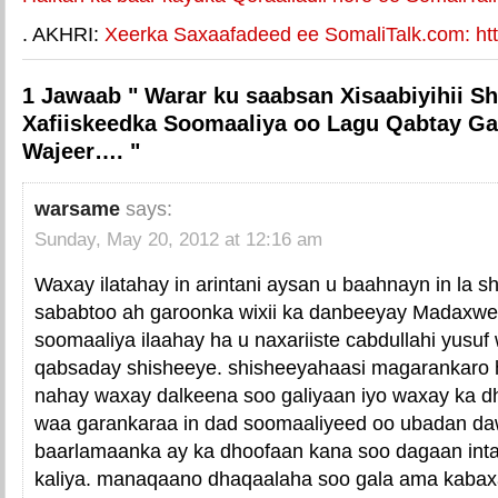
. AKHRI:
Xeerka Saxaafadeed ee SomaliTalk.com: http
1 Jawaab " Warar ku saabsan Xisaabiyihii S
Xafiiskeedka Soomaaliya oo Lagu Qabtay G
Wajeer…. "
warsame
says:
Sunday, May 20, 2012 at 12:16 am
Waxay ilatahay in arintani aysan u baahnayn in la s
sababtoo ah garoonka wixii ka danbeeyay Madaxwee
soomaaliya ilaahay ha u naxariiste cabdullahi yusu
qabsaday shisheeye. shisheeyahaasi magarankaro
nahay waxay dalkeena soo galiyaan iyo waxay ka d
waa garankaraa in dad soomaaliyeed oo ubadan da
baarlamaanka ay ka dhoofaan kana soo dagaan int
kaliya. manaqaano dhaqaalaha soo gala ama kabax