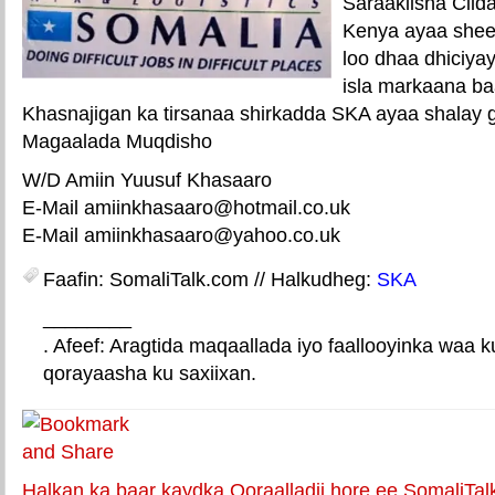
Saraakiisha Ci
Kenya ayaa shee
loo dhaa dhiciya
isla markaana ba
Khasnajigan ka tirsanaa shirkadda SKA ayaa shalay g
Magaalada Muqdisho
W/D Amiin Yuusuf Khasaaro
E-Mail amiinkhasaaro@hotmail.co.uk
E-Mail amiinkhasaaro@yahoo.co.uk
Faafin: SomaliTalk.com // Halkudheg:
SKA
________
. Afeef: Aragtida maqaallada iyo faallooyinka waa 
qorayaasha ku saxiixan.
E-mail Link
Xiriiriye weey
Halkan ka baar kaydka Qoraalladii hore ee SomaliTal