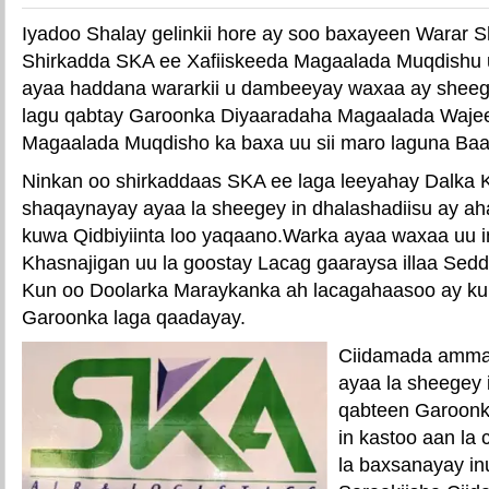
Iyadoo Shalay gelinkii hore ay soo baxayeen Warar S
Shirkadda SKA ee Xafiiskeeda Magaalada Muqdishu 
ayaa haddana wararkii u dambeeyay waxaa ay sheege
lagu qabtay Garoonka Diyaaradaha Magaalada Waje
Magaalada Muqdisho ka baxa uu sii maro laguna Baa
Ninkan oo shirkaddaas SKA ee laga leeyahay Dalka K
shaqaynayay ayaa la sheegey in dhalashadiisu ay a
kuwa Qidbiyiinta loo yaqaano.Warka ayaa waxaa uu in
Khasnajigan uu la goostay Lacag gaaraysa illaa Sed
Kun oo Doolarka Maraykanka ah lacagahaasoo ay ku j
Garoonka laga qaadayay.
Ciidamada amman
ayaa la sheegey 
qabteen Garoonk
in kastoo aan la 
la baxsanayay inu