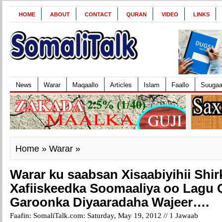
HOME
ABOUT
CONTACT
QURAN
VIDEO
LINKS
News
Warar
Maqaallo
Articles
Islam
Faallo
Suuga
Home
»
Warar
»
Warar ku saabsan Xisaabiyihii Shi
Xafiiskeedka Soomaaliya oo Lagu 
Garoonka Diyaaradaha Wajeer….
Faafin: SomaliTalk.com: Saturday, May 19, 2012 //
1 Jawaab