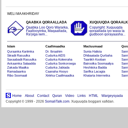
WELI MA AKHRIDAY
QAABKA QORAALLADA
XUQUUQDA QORAAL
Qaabka Loo Qoro Wararka,
Copyright: Xuquuqda
Faallooyinka, Maqaallada,
qoraallada iyo waxa la
Ra'yiga iwm...
gudboon qorayaasha...
Islam
Caafimaadka
Macluumaad
Qor
Quraanka Kariimka
Dr. Ibraahim
Sunta Halista
San
Siiradii Rasuulka
Cudurka AIDS
Dhibaatada Qurbaha
Sann
Saxaabadii Rasuulka
Cudurka Koleeraha
Taariikh Kooban
Sann
Axkaamka Salaadda
Cudurka Sonkorowga
Batroolka Soomaaliya
Sann
Zakada Maalka
Cudurka Jabtada
Heshiiska Badda
Sann
Ramadaanka
Caanaha Hooyo
Sarifka Lacagta
Sann
Ribo Soomaali
Xiriirka Caafimaadka
Khatarta Internetka
Sann
Home
About
Contact
Quran
Video
Links
HTML
Wargeysyada
Copyright © 1999 - 2026
SomaliTalk.com
. Xuquuqda boggani xafidan.