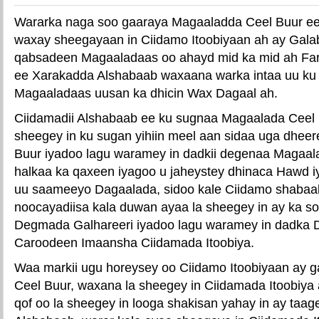
Wararka naga soo gaaraya Magaaladda Ceel Buur e
waxay sheegayaan in Ciidamo Itoobiyaan ah ay Galabn
qabsadeen Magaaladaas oo ahayd mid ka mid ah Far
ee Xarakadda Alshabaab waxaana warka intaa uu ku 
Magaaladaas uusan ka dhicin Wax Dagaal ah.
Ciidamadii Alshabaab ee ku sugnaa Magaalada Ceel 
sheegey in ku sugan yihiin meel aan sidaa uga dhe
Buur iyadoo lagu waramey in dadkii degenaa Magaal
halkaa ka qaxeen iyagoo u jaheystey dhinaca Hawd i
uu saameeyo Dagaalada, sidoo kale Ciidamo shabaa
noocayadiisa kala duwan ayaa la sheegey in ay ka 
Degmada Galhareeri iyadoo lagu waramey in dadka 
Caroodeen Imaansha Ciidamada Itoobiya.
Waa markii ugu horeysey oo Ciidamo Itoobiyaan ay 
Ceel Buur, waxana la sheegey in Ciidamada Itoobiya
qof oo la sheegey in looga shakisan yahay in ay taag