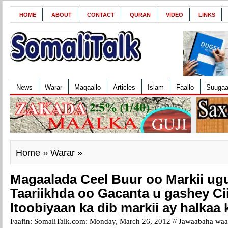
HOME
ABOUT
CONTACT
QURAN
VIDEO
LINKS
News
Warar
Maqaallo
Articles
Islam
Faallo
Suuga
Home
»
Warar
»
Magaalada Ceel Buur oo Markii ug
Taariikhda oo Gacanta u gashey C
Itoobiyaan ka dib markii ay halka
Faafin: SomaliTalk.com: Monday, March 26, 2012 //
Jawaabaha waa 