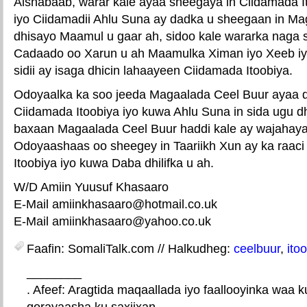
Alshabaab, warar kale ayaa sheegaya in Ciidamada I
iyo Ciidamadii Ahlu Suna ay dadka u sheegaan in Ma
dhisayo Maamul u gaar ah, sidoo kale wararka naga
Cadaado oo Xarun u ah Maamulka Ximan iyo Xeeb iy
sidii ay isaga dhicin lahaayeen Ciidamada Itoobiya.
Odoyaalka ka soo jeeda Magaalada Ceel Buur ayaa di
Ciidamada Itoobiya iyo kuwa Ahlu Suna in sida ugu 
baxaan Magaalada Ceel Buur haddi kale ay wajahaya
Odoyaashaas oo sheegey in Taariikh Xun ay ka raac
Itoobiya iyo kuwa Daba dhilifka u ah.
W/D Amiin Yuusuf Khasaaro
E-Mail amiinkhasaaro@hotmail.co.uk
E-Mail amiinkhasaaro@yahoo.co.uk
Faafin: SomaliTalk.com // Halkudheg:
ceelbuur
,
ito
________
. Afeef: Aragtida maqaallada iyo faallooyinka waa 
qorayaasha ku saxiixan.
E-mail Link
Xiriiriye weey