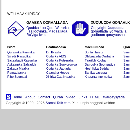
WELI MA AKHRIDAY
QAABKA QORAALLADA
XUQUUQDA QORAAL
Qaabka Loo Qoro Wararka,
Copyright: Xuquuqda
Faallooyinka, Maqaallada,
qoraallada iyo waxa la
Ra'yiga iwm...
gudboon qorayaasha...
Islam
Caafimaadka
Macluumaad
Qor
Quraanka Kariimka
Dr. Ibraahim
Sunta Halista
San
Siiradii Rasuulka
Cudurka AIDS
Dhibaatada Qurbaha
Sann
Saxaabadii Rasuulka
Cudurka Koleeraha
Taariikh Kooban
Sann
Axkaamka Salaadda
Cudurka Sonkorowga
Batroolka Soomaaliya
Sann
Zakada Maalka
Cudurka Jabtada
Heshiiska Badda
Sann
Ramadaanka
Caanaha Hooyo
Sarifka Lacagta
Sann
Ribo Soomaali
Xiriirka Caafimaadka
Khatarta Internetka
Sann
Home
About
Contact
Quran
Video
Links
HTML
Wargeysyada
Copyright © 1999 - 2026
SomaliTalk.com
. Xuquuqda boggani xafidan.