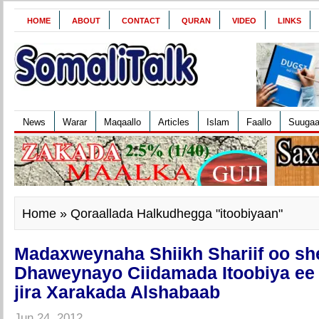
HOME
ABOUT
CONTACT
QURAN
VIDEO
LINKS
News
Warar
Maqaallo
Articles
Islam
Faallo
Suuga
Home
» Qoraallada Halkudhegga "itoobiyaan"
Madaxweynaha Shiikh Shariif oo sh
Dhaweynayo Ciidamada Itoobiya ee 
jira Xarakada Alshabaab
Jun 24, 2012