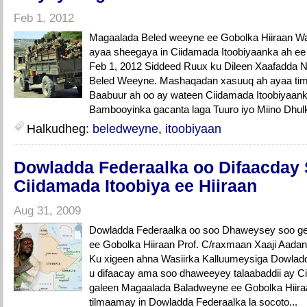
Feb 1, 2012
Magaalada Beled weeyne ee Gobolka Hiiraan Wa
ayaa sheegaya in Ciidamada Itoobiyaanka ah ee
Feb 1, 2012 Siddeed Ruux ku Dileen Xaafadda
Beled Weeyne. Mashaqadan xasuuq ah ayaa timi
Baabuur ah oo ay wateen Ciidamada Itoobiyaan
Bambooyinka gacanta laga Tuuro iyo Miino Dhulk
Halkudheg:
beledweyne
,
itoobiyaan
Dowladda Federaalka oo Difaacday 
Ciidamada Itoobiya ee Hiiraan
Aug 31, 2009
Dowladda Federaalka oo soo Dhaweysey soo gel
ee Gobolka Hiiraan Prof. C/raxmaan Xaaji Aadan
Ku xigeen ahna Wasiirka Kalluumeysiga Dowlad
u difaacay ama soo dhaweeyey talaabaddii ay Ci
galeen Magaalada Baladweyne ee Gobolka Hiira
tilmaamay in Dowladda Federaalka la socoto...