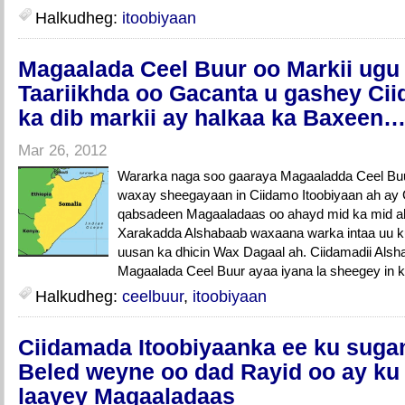
Halkudheg:
itoobiyaan
Magaalada Ceel Buur oo Markii ugu
Taariikhda oo Gacanta u gashey Cii
ka dib markii ay halkaa ka Baxeen
Mar 26, 2012
Wararka naga soo gaaraya Magaaladda Ceel Bu
waxay sheegayaan in Ciidamo Itoobiyaan ah ay G
qabsadeen Magaaladaas oo ahayd mid ka mid ah
Xarakadda Alshabaab waxaana warka intaa uu k
uusan ka dhicin Wax Dagaal ah. Ciidamadii Als
Magaalada Ceel Buur ayaa iyana la sheegey in ku
Halkudheg:
ceelbuur
,
itoobiyaan
Ciidamada Itoobiyaanka ee ku sug
Beled weyne oo dad Rayid oo ay ku 
laayey Magaaladaas