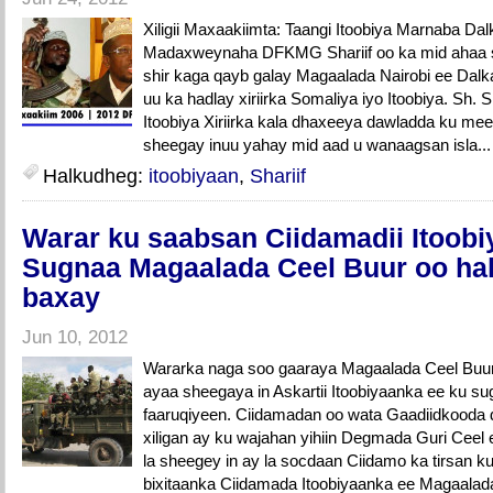
Xiligii Maxaakiimta: Taangi Itoobiya Marnaba D
Madaxweynaha DFKMG Shariif oo ka mid ahaa s
shir kaga qayb galay Magaalada Nairobi ee Dalk
uu ka hadlay xiriirka Somaliya iyo Itoobiya. Sh.
Itoobiya Xiriirka kala dhaxeeya dawladda ku me
sheegay inuu yahay mid aad u wanaagsan isla..
Halkudheg:
itoobiyaan
,
Shariif
Warar ku saabsan Ciidamadii Itoobi
Sugnaa Magaalada Ceel Buur oo hal
baxay
Jun 10, 2012
Wararka naga soo gaaraya Magaalada Ceel Buur
ayaa sheegaya in Askartii Itoobiyaanka ee ku 
faaruqiyeen. Ciidamadan oo wata Gaadiidkooda 
xiligan ay ku wajahan yihiin Degmada Guri Ceel
la sheegey in ay la socdaan Ciidamo ka tirsan k
bixitaanka Ciidamada Itoobiyaanka ee Magaalada