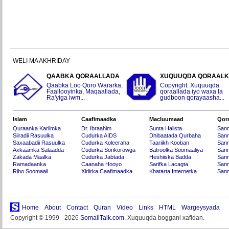
WELI MA AKHRIDAY
QAABKA QORAALLADA
XUQUUQDA QORAAL
Qaabka Loo Qoro Wararka,
Copyright: Xuquuqda
Faallooyinka, Maqaallada,
qoraallada iyo waxa la
Ra'yiga iwm...
gudboon qorayaasha...
Islam
Caafimaadka
Macluumaad
Qor
Quraanka Kariimka
Dr. Ibraahim
Sunta Halista
San
Siiradii Rasuulka
Cudurka AIDS
Dhibaatada Qurbaha
Sann
Saxaabadii Rasuulka
Cudurka Koleeraha
Taariikh Kooban
Sann
Axkaamka Salaadda
Cudurka Sonkorowga
Batroolka Soomaaliya
Sann
Zakada Maalka
Cudurka Jabtada
Heshiiska Badda
Sann
Ramadaanka
Caanaha Hooyo
Sarifka Lacagta
Sann
Ribo Soomaali
Xiriirka Caafimaadka
Khatarta Internetka
Sann
Home
About
Contact
Quran
Video
Links
HTML
Wargeysyada
Copyright © 1999 - 2026
SomaliTalk.com
. Xuquuqda boggani xafidan.