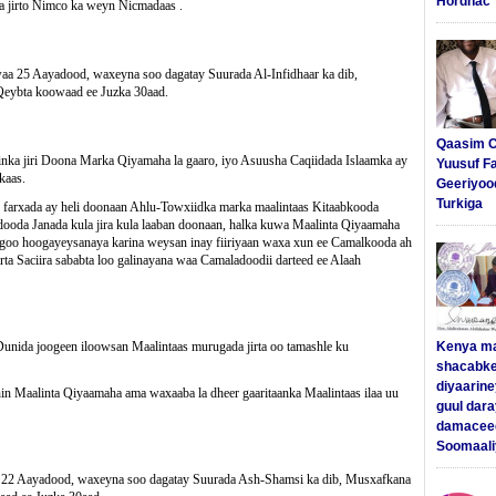
Hordhac
a jirto Nimco ka weyn Nicmadaas .
 25 Aayadood, waxeyna soo dagatay Suurada Al-Infidhaar ka dib,
eybta koowaad ee Juzka 30aad.
Qaasim C
ka jiri Doona Marka Qiyamaha la gaaro, iyo Asuusha Caqiidada Islaamka ay
Yuusuf F
kaas.
Geeriyoo
Turkiga
o farxada ay heli doonaan Ahlu-Towxiidka marka maalintaas Kitaabkooda
dooda Janada kula jira kula laaban doonaan, halka kuwa Maalinta Qiyaamaha
agoo hoogayeysanaya karina weysan inay fiiriyaan waxa xun ee Camalkooda ah
rta Saciira sababta loo galinayana waa Camaladoodii darteed ee Alaah
unida joogeen iloowsan Maalintaas murugada jirta oo tamashle ku
Kenya m
shacabke
diyaarine
 Maalinta Qiyaamaha ama waxaaba la dheer gaaritaanka Maalintaas ilaa uu
guul dar
damaceed
Soomaali
22 Aayadood, waxeyna soo dagatay Suurada Ash-Shamsi ka dib, Musxafkana