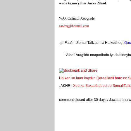
wada tirsan yihiin Juzka 29aad.
W/Q: Calinuur Xoogsade
asadxg@hotmail.com
Faafin: SomaliTalk.com // Halkudheg:
Qur
________
. Afeef: Aragtida maqaallada iyo faalloo
weeyey
Halkan ka baar kaydka Qoraalladii hore ee S
. AKHRI:
Xeerka Saxaafadeed ee SomaliTalk.co
comment closed after 30 days / Jawaabaha waa