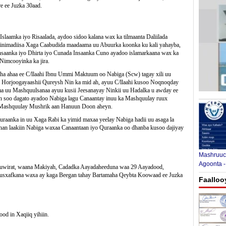
 ee Juzka 30aad.
slaamka iyo Risaalada, aydoo sidoo kalana wax ka tilmaanta Daliilada
inimadiisa Xaga Caabudida maadaama uu Abuurka koonka ku kali yahayba,
nsaanka iyo Dhirta iyo Cunada Insaanka Cuno ayadoo islamarkaana wax ka
Nimcooyinka ka jira.
ha ahaa ee C/llaahi Ibnu Ummi Maktuum oo Nabiga (Scw) tagay xili uu
a Horjoogayaashii Qureysh Nin ka mid ah, ayuu C/llaahi kusoo Noqnoqday
a uu Mashquulsanaa ayuu kusii Jeesanayay Ninkii uu Hadalka u awday ee
adan soo dagato ayadoo Nabiga lagu Canaantay inuu ka Mashquulay ruux
 Mashquulay Mushrik aan Hanuun Doon aheyn.
uraanka in uu Xaga Rabi ka yimid maxaa yeelay Nabiga hadii uu asaga la
anan laakiin Nabiga waxaa Canaantaan iyo Quraanka oo dhanba kusoo dajiyay
Mashruuca
Agoonta -
uwirat, waana Makiyah, Cadadka Aayadaheeduna waa 29 Aayadood,
usxafkana waxa ay kaga Beegan tahay Bartamaha Qeybta Koowaad ee Juzka
Faalloo
od in Xaqiiq yihiin.