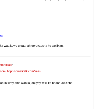
aan
yinka waa kuwo u gaar ah qorayaasha ku saxiixan.
E-mail Link
Xiriiriye
omaliTalk
:
m: http://somalitalk.com/xeer/
 la xiray ama waa la joojiyay wixii ka badan 30 cisho.