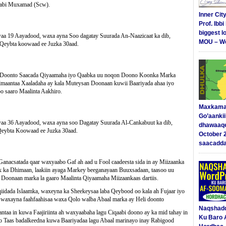
Nabi Muxamad (Scw).
Inner Cit
Prof. Ibb
biggest l
a 19 Aayadood, waxa ayna Soo dagatay Suurada An-Naazicaat ka dib,
MOU – We
Qeybta koowaad ee Juzka 30aad.
ci Doonto Saacada Qiyaamaha iyo Qaabka uu noqon Doono Koonka Marka
Tilmaantaa Xaaladaha ay kala Muteysan Doonaan kuwii Baariyada ahaa iyo
oo saaro Maalinta Aakhiro.
Maxkama
Go’aanki
a 36 Aayadood, waxa ayna soo Dagatay Suurada Al-Cankabuut ka dib,
dhawaaq
eybta Koowaad ee Juzka 30aad.
October 
saacadd
nacsatada qaar waxyaabo Gaf ah aad u Fool caadeesta sida in ay Miizaanka
x ka Dhimaan, laakiin ayaga Markey beeganayaan Buuxsadaan, taasoo uu
Doonaan marka la gaaro Maalinta Qiyaamaha Miizaankaas dartiis.
dada Islaamka, waxeyna ka Sheekeysaa laba Qeybood oo kala ah Fujaar iyo
 waxayna faahfaahisaa waxa Qolo walba Abaal marka ay Heli doonto
Naqshad
a in kuwa Faajiriinta ah waxyaabaha lagu Ciqaabi doono ay ka mid tahay in
Ku Baro 
oo Taas badalkeedna kuwa Baariyadaa lagu Abaal marinayo inay Rabigood