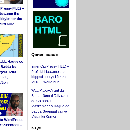
yPress-(FILE) –
i became the
obbyist for the
ird huh!
Qoraal cusub
dda Hague oo
Inner CityPress-(FILE) –
i Badda ku
Prof. Ibbi became the
eysa 12ka
biggest lobbyist for the
2021,
MOU – Weird huh!
a 3pm
Waa Maxay Aragtida
Bahda SomaliTalk.com
ee Go’aankii
Maxkamadda Hague ee
Badda Soomaaliya iyo
Murankii Kenya
da WordPress
Af-Soomaali –
Kayd