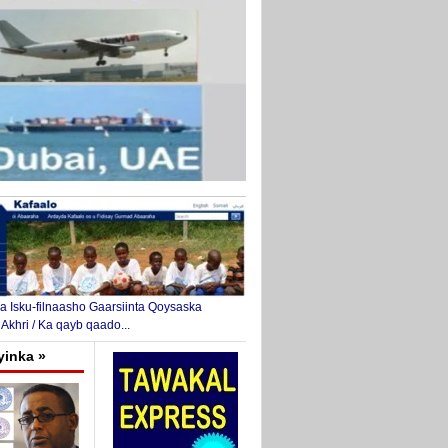
 Isku-filnaasho Gaarsiinta Qoysaska
 Akhri / Ka qayb qaado...
yinka »