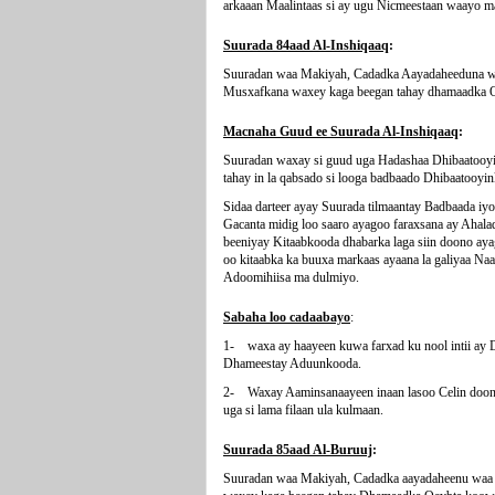
arkaaan Maalintaas si ay ugu Nicmeestaan waayo m
Suurada 84aad Al-Inshiqaaq
:
Suuradan waa Makiyah, Cadadka Aayadaheeduna waa
Musxafkana waxey kaga beegan tahay dhamaadka Q
Macnaha Guud ee Suurada Al-Inshiqaaq
:
Suuradan waxay si guud uga Hadashaa Dhibaatooyin
tahay in la qabsado si looga badbaado Dhibaatooyin
Sidaa darteer ayay Suurada tilmaantay Badbaada iy
Gacanta midig loo saaro ayagoo faraxsana ay Ahala
beeniyay Kitaabkooda dhabarka laga siin doono ay
oo kitaabka ka buuxa markaas ayaana la galiyaa Naa
Adoomihiisa ma dulmiyo.
Sabaha loo cadaabayo
:
1- waxa ay haayeen kuwa farxad ku nool intii ay D
Dhameestay Aduunkooda.
2- Waxay Aaminsanaayeen inaan lasoo Celin doonin
uga si lama filaan ula kulmaan.
Suurada 85aad Al-Buruuj
:
Suuradan waa Makiyah, Cadadka aayadaheenu waa 