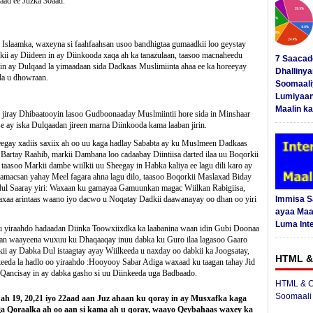
ad ee Juzka 30aad.
Islaamka, waxeyna si faahfaahsan usoo bandhigtaa gumaadkii loo geystay
ii ay Diideen in ay Diinkooda xaqa ah ka tanazulaan, taasoo macnaheedu
7 Saacad
in ay Dulqaad la yimaadaan sida Dadkaas Muslimiinta ahaa ee ka horeeyay
Dhalliny
da u dhowraan.
Soomaali
Lumiyaan
Maalin ka
iray Dhibaatooyin lasoo Gudboonaaday Muslmiintii hore sida in Minshaar
nse ay iska Dulqaadan jireen marna Diinkooda kama laaban jirin.
egay xadiis saxiix ah oo uu kaga hadlay Sababta ay ku Muslmeen Dadkaas
a Bartay Raahib, markii Dambana loo cadaabay Diintiisa darted ilaa uu Boqorkii
aasoo Markii dambe wiilkii uu Sheegay in Habka kaliya ee lagu dili karo ay
Damacsan yahay Meel fagara ahna lagu dilo, taasoo Boqorkii Maslaxad Biday
dul Saaray yiri: Waxaan ku gamayaa Gamuunkan magac Wiilkan Rabigiisa,
waxaa arintaas waano iyo dacwo u Noqatay Dadkii daawanayay oo dhan oo yiri
Immisa 
ayaa Maal
Luma Int
u yiraahdo hadaadan Diinka Toowxiixdka ka laabanina waan idin Gubi Doonaa
laan waayeena wuxuu ku Dhaqaaqay inuu dabka ku Guro ilaa lagasoo Gaaro
ii ay Dabka Dul istaagtay ayay Wiilkeeda u naxday oo dabkii ka Joogsatay,
HTML &
eeda la hadlo oo yiraahdo :Hooyooy Sabar Adiga waxaad ku taagan tahay Jid
a Qancisay in ay dabka gasho si uu Diinkeeda uga Badbaado.
HTML & C
Soomaali
h 19, 20,21 iyo 22aad aan Juz ahaan ku qoray in ay Musxafka kaga
ga Qoraalka ah oo aan si kama ah u qoray, waayo Qeybahaas waxey ka