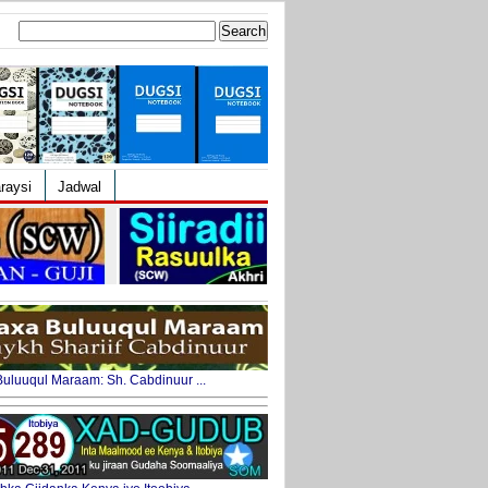
Search
for:
raysi
Jadwal
uluuqul Maraam: Sh. Cabdinuur ...