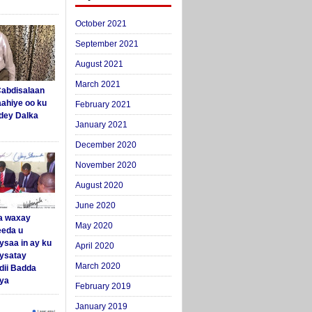
October 2021
September 2021
August 2021
March 2021
abdisalaan
aahiye oo ku
February 2021
dey Dalka
January 2021
December 2020
November 2020
August 2020
June 2020
a waxay
May 2020
eda u
ysaa in ay ku
April 2020
aysatay
March 2020
ii Badda
ya
February 2019
January 2019