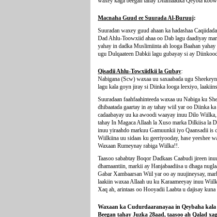
waxey kaga beegan tahay Dhamaadka Qeybta koowa
Macnaha Guud ee Suurada Al-Buruuj
:
Suuradan waxey guud ahaan ka hadashaa Caqiidada 
Dad Ahlu-Toowxiid ahaa oo Dab lagu daadiyay mark
yahay in dadka Muslimiinta ah looga Baahan yahay 
ugu Dulqaateen Dabkii lagu gubayay si ay Diinkoo
Qisadii Ahlu-Towxiidkii la Gubay
:
Nabigana (Scw) waxaa uu saxaabada ugu Sheekeyn j
lagu kala goyn jiray si Diinka looga leexiyo, laakii
Suuradaan faahfaahinteeda waxaa uu Nabiga ku She
dhibaatada gaartay in ay tahay wiil yar oo Diinka k
cadaabayay uu ka awoodi waayay inuu Dilo Wiilka, t
tahay In Magaca Allaah la Xuso marka Dilkiisa la 
inuu yiraahdo markuu Gamuunkii iyo Qaansadii is 
Wiilkiina uu sidaas ku geeriyooday, hase yeeshee 
Waxaan Rumeynay rabiga Wiilka!!.
Taasoo sababtay Boqor Dadkaas Caabudi jireen inu
dhamaantiin, markii ay Hanjabaadiisa u dhaga nug
Gabar Xambaarsan Wiil yar oo ay nuujineysay, mark
laakiin waxaa Allaah uu ku Karaameeyay inuu Wiilk
Xaq ah, arintaas oo Hooyadii Laabta u dajisay kun
Waxaan ka Cudurdaaranayaa in Qeybaha kala a
Beegan tahay Juzka 28aad, taasoo ah Qalad xa