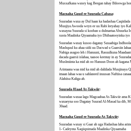
Musxafkana waxey kag Beegan tahay Biloowga hore
Macnaha Guud ee Suurada Cabasa
:
Suuradan waxa ay Dul haan ka hadashaa Caqiidada I
Muujiya Awooda weyn ee uu Rabi leeyahay iyo Kal
waxayna Suurada si kooban u dulmartaa Abuurka I
xusta Maalinka Qiyaamaha iyo Dhibaatooyinka iyo 
Suuradan waxay kusoo dagatay Saxaabiga Indhoola
Mashquul ku ahaa sidii uu Dacwad u Gaarsiin laha
Nabiga asagoo leh i Hanuuni, Rasuulkuna Maadaam
dacada gaarsii islahaa, taasoo keentay in ay Suur
Muslmiinta ka mid ah oo Hanuun Doon ah kagana
Arintaana waa mid ka mid ah daliilada Muujinaya Q
imaan lahaa waa u sahlaneed inuusan Naftiisa cana
Alahiisa Kaliga ah.
Suurada 81aad At-Takwiir
:
Suuradan waxaa lagu Magcaabaa At-Takwiir ama K
waxaeyna soo Dagatay Suurad Al-Masad ka dib, M
30aad.
Macnaha Guud ee Suurada At-Takwiir
:
Suuradan waxay si Gaar ah uga Hadashaa laba arimo
1- Cadeynta Xaqiiqnimada Maalinka Qiyaamaha