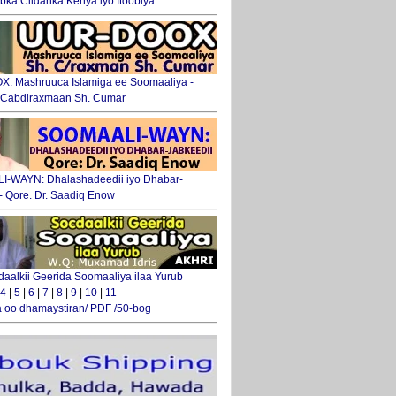
ka Ciidanka Kenya iyo Itoobiya
: Mashruuca Islamiga ee Soomaaliya -
. Cabdiraxmaan Sh. Cumar
-WAYN: Dhalashadeedii iyo Dhabar-
 - Qore. Dr. Saadiq Enow
daalkii Geerida Soomaaliya ilaa Yurub
4
|
5
|
6
|
7
|
8
|
9
|
10
|
11
 oo dhamaystiran/ PDF /50-bog