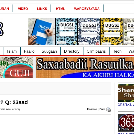
URAN
VIDEO
LINKS
HTML
WARGEYSYADA
Islam
Faallo
Suugaan
Directory
Cilmibaaris
Tech
Wa
? Q: 23aad
Sharaxa B
baha waa la xiray
Daabaco | Print |