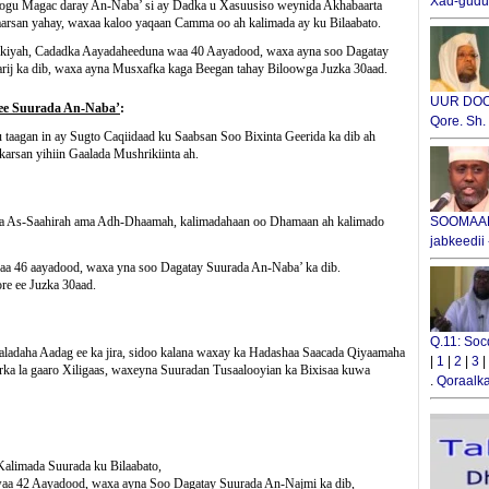
Xad-gudub
ogu Magac daray An-Naba’ si ay Dadka u Xasuusiso weynida Akhabaarta
rsan yahay, waxaa kaloo yaqaan Camma oo ah kalimada ay ku Bilaabato.
kiyah, Cadadka Aayadaheeduna waa 40 Aayadood, waxa ayna soo Dagatay
rij ka dib, waxa ayna Musxafka kaga Beegan tahay Biloowga Juzka 30aad.
UUR DOOX
e Suurada An-Naba’
:
Qore. Sh
taagan in ay Sugto Caqiidaad ku Saabsan Soo Bixinta Geerida ka dib ah
nkarsan yihiin Gaalada Mushrikiinta ah.
a As-Saahirah ama Adh-Dhaamah, kalimadahaan oo Dhamaan ah kalimado
SOOMAALI
jabkeedii
a 46 aayadood, waxa yna soo Dagatay Suurada An-Naba’ ka dib.
e ee Juzka 30aad.
Q.11: Soc
ladaha Aadag ee ka jira, sidoo kalana waxay ka Hadashaa Saacada Qiyaamaha
|
1
|
2
|
3
|
rka la gaaro Xiligaas, waxeyna Suuradan Tusaalooyian ka Bixisaa kuwa
.
Qoraalka
alimada Suurada ku Bilaabato,
a 42 Aayadood, waxa ayna Soo Dagatay Suurada An-Najmi ka dib,