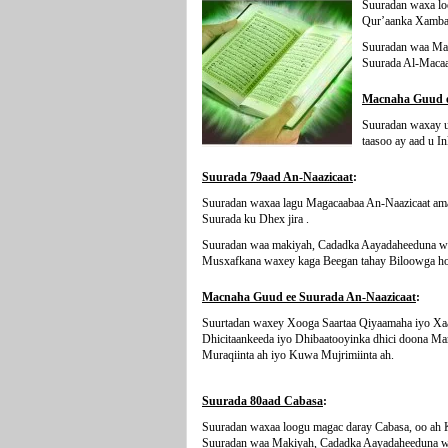
Suuradan waxa lo
Qur’aanka Xambaa
Suuradan waa Ma
Suurada Al-Macaa
Macnaha Guud e
Suuradan waxay u 
taasoo ay aad u I
Suurada 79aad An-Naazicaat
:
Suuradan waxaa lagu Magacaabaa An-Naazicaat am
Suurada ku Dhex jira .
Suuradan waa makiyah, Cadadka Aayadaheeduna wa
Musxafkana waxey kaga Beegan tahay Biloowga hor
Macnaha Guud ee Suurada An-Naazicaat
:
Suurtadan waxey Xooga Saartaa Qiyaamaha iyo Xaa
Dhicitaankeeda iyo Dhibaatooyinka dhici doona Ma
Muraqiinta ah iyo Kuwa Mujrimiinta ah.
Suurada 80aad Cabasa
:
Suuradan waxaa loogu magac daray Cabasa, oo ah K
Suuradan waa Makiyah, Cadadka Aayadaheeduna wa