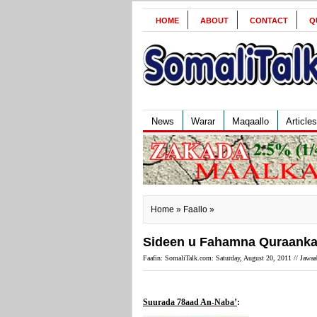
HOME
ABOUT
CONTACT
Q
News
Warar
Maqaallo
Articles
Home
»
Faallo
»
Sideen u Fahamna Quraanka
Faafin: SomaliTalk.com: Saturday, August 20, 2011 //
Jawaa
Suurada 78aad An-Naba’
: