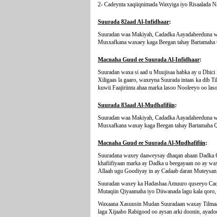
2- Cadeynta xaqiiqnimada Waxyiga iyo Risaalada 
Suurada 82aad Al-Infidhaar
:
Suuradan waa Makiyah, Cadadka Aayadaheeduna wa
Musxafkana waxaey kaga Beegan tahay Bartamaha 
Macnaha Guud ee Suurada Al-Infidhaar
:
Suuradan waxa si aad u Muujisaa habka ay u Dhi
Xiligaas la gaaro, waxeyna Suurada intaas ka dib 
kuwii Faajiriinta ahaa marka lasoo Nooleeyo oo las
Suurada 83aad Al-Mudhafifiin
:
Suuradan waa Makiyah, Cadadka Aayadaheeduna wa
Musxafkana waxay kaga Beegan tahay Bartamaha Q
Macnaha Guud ee Suurada Al-Mudhafifiin
:
Suuradana waxey daaweysay dhaqan ahaan Dadka Ga
khafiifiyaan marka ay Dadka u beegayaan oo ay wa
Allaah ugu Goodiyay in ay Cadaab daran Muteysan 
Suuradan waxey ka Hadashaa Amuuro quseeyo Caqii
Mutaqiin Qiyaamaha iyo Diiwanada lagu kala qoro,
Waxaana Xasuusin Mudan Suuradaan waxay Tilmaanta
laga Xijaabo Rabigood oo aysan arki doonin, ayad