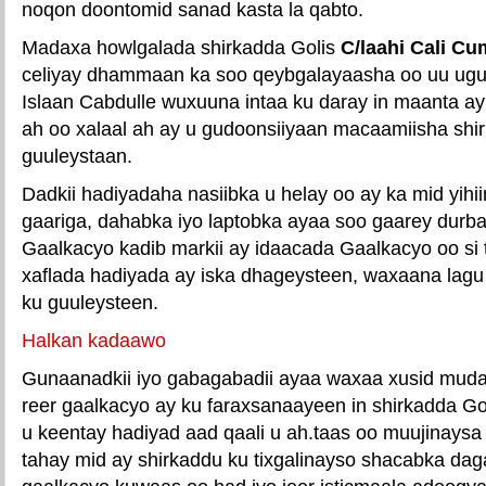
noqon doontomid sanad kasta la qabto.
Madaxa howlgalada shirkadda Golis
C/laahi Cali Cu
celiyay dhammaan ka soo qeybgalayaasha oo uu ugu 
Islaan Cabdulle wuxuuna intaa ku daray in maanta ay
ah oo xalaal ah ay u gudoonsiiyaan macaamiisha shi
guuleystaan.
Dadkii hadiyadaha nasiibka u helay oo ay ka mid yihii
gaariga, dahabka iyo laptobka ayaa soo gaarey durba
Gaalkacyo kadib markii ay idaacada Gaalkacyo oo si 
xaflada hadiyada ay iska dhageysteen, waxaana lagu 
ku guuleysteen.
Halkan kadaawo
Gunaanadkii iyo gabagabadii ayaa waxaa xusid mu
reer gaalkacyo ay ku faraxsanaayeen in shirkadda G
u keentay hadiyad aad qaali u ah.taas oo muujinaysa
tahay mid ay shirkaddu ku tixgalinayso shacabka da