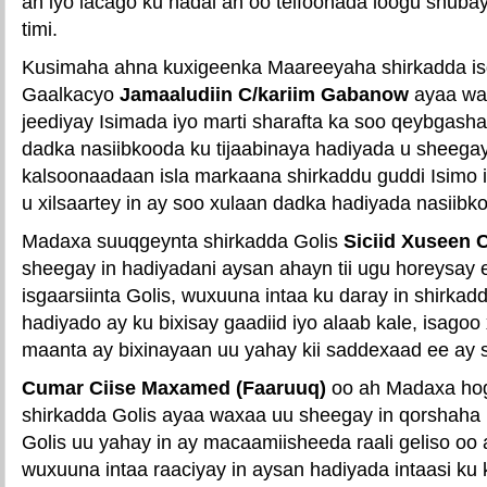
ah iyo lacago ku hadal ah oo telfoonada loogu shubay 
timi.
Kusimaha ahna kuxigeenka Maareeyaha shirkadda isg
Gaalkacyo
Jamaaludiin C/kariim Gabanow
ayaa wa
jeediyay Isimada iyo marti sharafta ka soo qeybgash
dadka nasiibkooda ku tijaabinaya hadiyada u sheegay
kalsoonaadaan isla markaana shirkaddu guddi Isimo i
u xilsaartey in ay soo xulaan dadka hadiyada nasiibko
Madaxa suuqgeynta shirkadda Golis
Siciid Xuseen 
sheegay in hadiyadani aysan ahayn tii ugu horeysay 
isgaarsiinta Golis, wuxuuna intaa ku daray in shirkad
hadiyado ay ku bixisay gaadiid iyo alaab kale, isagoo
maanta ay bixinayaan uu yahay kii saddexaad ee ay s
Cumar Ciise Maxamed (Faaruuq)
oo ah Madaxa ho
shirkadda Golis ayaa waxaa uu sheegay in qorshaha 
Golis uu yahay in ay macaamiisheeda raali geliso oo
wuxuuna intaa raaciyay in aysan hadiyada intaasi k