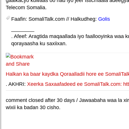
gaalkacyo kuwaas oo had iyo jeer isticmaala adeegya
Telecom Somalia.
Faafin: SomaliTalk.com // Halkudheg:
Golis
________
. Afeef: Aragtida maqaallada iyo faallooyinka waa 
qorayaasha ku saxiixan.
E-mail Link
Xiriiriye weey
Halkan ka baar kaydka Qoraalladii hore ee SomaliTal
. AKHRI:
Xeerka Saxaafadeed ee SomaliTalk.com: http
comment closed after 30 days / Jawaabaha waa la xir
wixii ka badan 30 cisho.