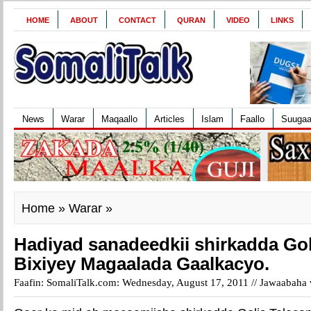
HOME
ABOUT
CONTACT
QURAN
VIDEO
LINKS
News
Warar
Maqaallo
Articles
Islam
Faallo
Suuga
Home
»
Warar
»
Hadiyad sanadeedki​i shirkadda Go
Bixiyey Magaalada Gaalkacyo.
Faafin: SomaliTalk.com: Wednesday, August 17, 2011 //
Jawaabaha w