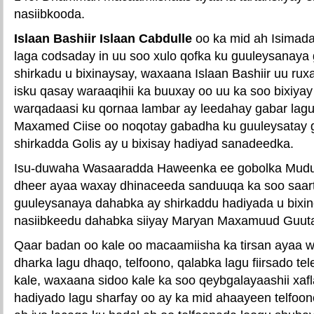
nasiibkooda.
Islaan Bashiir Islaan Cabdulle
oo ka mid ah Isimad
laga codsaday in uu soo xulo qofka ku guuleysanaya
shirkadu u bixinaysay, waxaana Islaan Bashiir uu ru
isku qasay waraaqihii ka buuxay oo uu ka soo bixiya
warqadaasi ku qornaa lambar ay leedahay gabar l
Maxamed Ciise oo noqotay gabadha ku guuleysatay 
shirkadda Golis ay u bixisay hadiyad sanadeedka.
Isu-duwaha Wasaaradda Haweenka ee gobolka Mud
dheer ayaa waxay dhinaceeda sanduuqa ka soo saart
guuleysanaya dahabka ay shirkaddu hadiyada u bixi
nasiibkeedu dahabka siiyay Maryan Maxamuud Guuta
Qaar badan oo kale oo macaamiisha ka tirsan ayaa 
dharka lagu dhaqo, telfoono, qalabka lagu fiirsado tel
kale, waxaana sidoo kale ka soo qeybgalayaashii xaf
hadiyado lagu sharfay oo ay ka mid ahaayeen telfoo