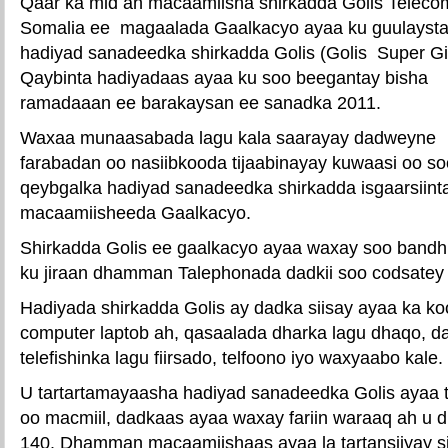
Qaar ka mid ah macaamiisha shirkadda Golis Teleco
Somalia ee magaalada Gaalkacyo ayaa ku guulayst
hadiyad sanadeedka shirkadda Golis (
Golis Super Gif
Qaybinta hadiyadaas ayaa ku soo beegantay bisha
ramadaaan ee barakaysan ee sanadka 2011.
Waxaa munaasabada lagu kala saarayay dadweyne
farabadan oo nasiibkooda tijaabinayay kuwaasi oo s
qeybgalka hadiyad sanadeedka shirkadda isgaarsiinta
macaamiisheeda Gaalkacyo.
Shirkadda Golis ee gaalkacyo ayaa waxay soo bandh
ku jiraan dhamman Talephonada dadkii soo codsatey 
Hadiyada shirkadda Golis ay dadka siisay ayaa ka ko
computer laptob ah, qasaalada dharka lagu dhaqo, d
telefishinka lagu fiirsado, telfoono iyo waxyaabo kale.
U tartartamayaasha hadiyad sanadeedka Golis ayaa 
oo macmiil, dadkaas ayaa waxay fariin waraaq ah u 
140. Dhamman macaamiishaas ayaa la tartansiiyay si 