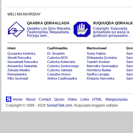
WELI MA AKHRIDAY
QAABKA QORAALLADA
XUQUUQDA QORAAL
Qaabka Loo Qoro Wararka,
Copyright: Xuquuqda
Faallooyinka, Maqaallada,
qoraallada iyo waxa la
Ra'yiga iwm...
gudboon qorayaasha...
Islam
Caafimaadka
Macluumaad
Qor
Quraanka Kariimka
Dr. Ibraahim
Sunta Halista
San
Siiradii Rasuulka
Cudurka AIDS
Dhibaatada Qurbaha
Sann
Saxaabadii Rasuulka
Cudurka Koleeraha
Taariikh Kooban
Sann
Axkaamka Salaadda
Cudurka Sonkorowga
Batroolka Soomaaliya
Sann
Zakada Maalka
Cudurka Jabtada
Heshiiska Badda
Sann
Ramadaanka
Caanaha Hooyo
Sarifka Lacagta
Sann
Ribo Soomaali
Xiriirka Caafimaadka
Khatarta Internetka
Sann
Home
About
Contact
Quran
Video
Links
HTML
Wargeysyada
Copyright © 1999 - 2026
SomaliTalk.com
. Xuquuqda boggani xafidan.