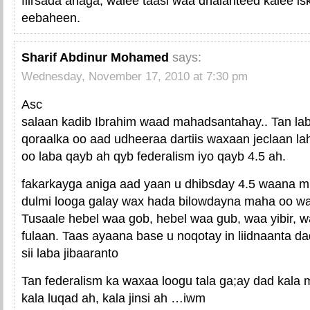
fiirsada anaga, walee taasi waa dhalanteed kalee iska 
eebaheen.
Sharif Abdinur Mohamed
says:
Wednesday, November 17, 2010 at 7:30 pm
Asc
salaan kadib Ibrahim waad mahadsantahay.. Tan la
qoraalka oo aad udheeraa dartiis waxaan jeclaan la
oo laba qayb ah qyb federalism iyo qayb 4.5 ah.
fakarkayga aniga aad yaan u dhibsday 4.5 waana mi
dulmi looga galay wax hada bilowdayna maha oo wali
Tusaale hebel waa gob, hebel waa gub, waa yibir, 
fulaan. Taas ayaana base u noqotay in liidnaanta d
sii laba jibaaranto
Tan federalism ka waxaa loogu tala ga;ay dad kala m
kala luqad ah, kala jinsi ah …iwm