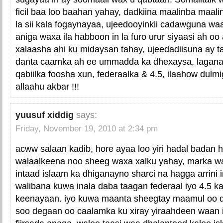
ficil baa loo baahan yahay, dadkiina maalinba maa
la sii kala fogaynayaa, ujeedooyinkii cadawguna w
aniga waxa ila habboon in la furo urur siyaasi ah o
xalaasha ahi ku midaysan tahay, ujeedadiisuna ay t
danta caamka ah ee ummadda ka dhexaysa, lagana 
qabiilka foosha xun, federaalka & 4.5, ilaahow dulm
allaahu akbar !!!
yuusuf xiddig
says:
Friday, November 19, 2010 at 2:34 pm
acww salaan kadib, hore ayaa loo yiri hadal badan
walaalkeena noo sheeg waxa xalku yahay, marka w
intaad islaam ka dhiganayno sharci na hagga arrini
walibana kuwa inala daba taagan federaal iyo 4.5 
keenayaan. iyo kuwa maanta sheegtay maamul oo 
soo degaan oo caalamka ku xiray yiraahdeen waan i