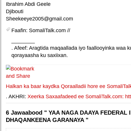
Ibrahim Abdi Geele
Djibouti
Sheekeeye2005@gmail.com
Faafin: SomaliTalk.com //
________
. Afeef: Aragtida maqaallada iyo faallooyinka waa 
qorayaasha ku saxiixan.
E-mail Link
Xiriiriye weey
Halkan ka baar kaydka Qoraalladii hore ee SomaliTal
. AKHRI:
Xeerka Saxaafadeed ee SomaliTalk.com: http
6 Jawaabood " YAA NAGA DAAYA FEDERAL I
DHAQANKEENA GARANAYA "