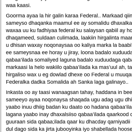
waa kaasi.
Goorma ayaa la hir galin karaa Federal.. Markaad qi
sameyso dhaqanka maamul ee ay somalidu dhaxalka 
waxaa uu ku fadhiyaa federal ku salaysan qabiil ay 
dhaqameed, suldaan culimada, laakiin hirgalinta ma
u dhisan waxay noqonaysaa oo kaliya marka la baabi
ee sameysnaa ee horay u jiray, loona badalo xuduuda
qabaa’ilada somaliyed laguna badalo xuduudaga qabaa
markaasi la helo wakiilo qabaa’ilada ka mas’uul ah, 
hirgaliso wax u eg dowlad dhexe oo Federal u muuq
Federalka dadka Somalida ah Sanka laga galinayo..
Inkasta oo ay taasi wanaagsan tahay, haddana in bee
sameeyo ayaa noqonaysa shaqada ugu adag ugu dhi
yaabo inuu dhiig badan ku daato oo hadana qabaa’ila
lagana yaabo inay dhaxalsiiso qabaa’ilada qaarkood 
guuraan sida qabaa;ilada qaar ku dhacday qarniyadi
dul dago sida ka jirta jubooyinka iyo shabellada hoose