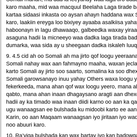
karo maaha, mid waa macquul Beelaha Laga tirade b
kartaa sidaasi inkasta oo aysan ahayn haddana wax S
karo, laakiin ereyga loo bixiyey ayaaba asalkiisa yah
haboonayn in lagu dhawaaqo, galbeedka waxay yiraa
asaguna hadii la micneeyo waa dadka laga tirada ba
dumarka, waa sida ay u sheegaan dadka iskaleh luu
9. 4.5 cid ah oo Somali ah ma jirto qof loogu yeeraana
Somali nahay wax aan fahmayno maaha, waxan jeclaha
karto Somali ay jirto soo saarto, somalina ka soo dhe
Somali garowsanayo inuu yahay Others waxa loogu 
fekerkeeda, mana ahan qof wax loogu yeero, mana a
qabto, mana ahan inaan dhagaysano aragti aan dhex
hadii ay ka timado waa inaan diidi karno oo aan ka 
ugu wanaagsan ee bulshada ku midoobi karto ee aan
Karin, oo aan Maqaam wanaagsan iyo jiritaan iyo w
noo abuuri karo.
10. Ra’yiga bulshada kan wax bartay iyo kan badowga