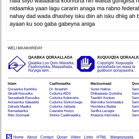
hala siiyo walaalaha koonfurta nin waliba guriigiisa
nidaamka yaan lagu cararin anaga ma rabno feder
nahay dad wada dhashey isku diin ah isku dhiig ah b
ayaan ku soo gaba gabeyna aniga
WELI MA AKHRIDAY
QAABKA QORAALLADA
XUQUUQDA QORAAL
Qaabka Loo Qoro Wararka,
Copyright: Xuquuqda
Faallooyinka, Maqaallada,
qoraallada iyo waxa la
Ra'yiga iwm...
gudboon qorayaasha...
Islam
Caafimaadka
Macluumaad
Qor
Quraanka Kariimka
Dr. Ibraahim
Sunta Halista
San
Siiradii Rasuulka
Cudurka AIDS
Dhibaatada Qurbaha
Sann
Saxaabadii Rasuulka
Cudurka Koleeraha
Taariikh Kooban
Sann
Axkaamka Salaadda
Cudurka Sonkorowga
Batroolka Soomaaliya
Sann
Zakada Maalka
Cudurka Jabtada
Heshiiska Badda
Sann
Ramadaanka
Caanaha Hooyo
Sarifka Lacagta
Sann
Ribo Soomaali
Xiriirka Caafimaadka
Khatarta Internetka
Sann
Home
About
Contact
Quran
Video
Links
HTML
Wargeysyada