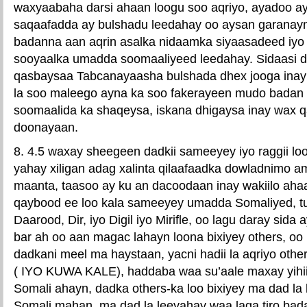
waxyaabaha darsi ahaan loogu soo aqriyo, ayadoo a
saqaafadda ay bulshadu leedahay oo aysan garanayn 
badanna aan aqrin asalka nidaamka siyaasadeed iyo
sooyaalka umadda soomaaliyeed leedahay. Sidaasi 
qasbaysaa Tabcanayaasha bulshada dhex jooga inay 
la soo maleego ayna ka soo fakerayeen mudo bada
soomaalida ka shaqeysa, iskana dhigaysa inay wax q
doonayaan.
8. 4.5 waxay sheegeen dadkii sameeyey iyo raggii loo
yahay xiligan adag xalinta qilaafaadka dowladnimo 
maanta, taasoo ay ku an dacoodaan inay wakiilo aha
qaybood ee loo kala sameeyey umadda Somaliyed, t
Daarood, Dir, iyo Digil iyo Mirifle, oo lagu daray sida
bar ah oo aan magac lahayn loona bixiyey others, o
dadkani meel ma haystaan, yacni hadii la aqriyo othe
( IYO KUWA KALE), haddaba waa su’aale maxay yihi
Somali ahayn, dadka others-ka loo bixiyey ma dad la
Somali mahan, ma dad la leeyahay waa laga tiro bad