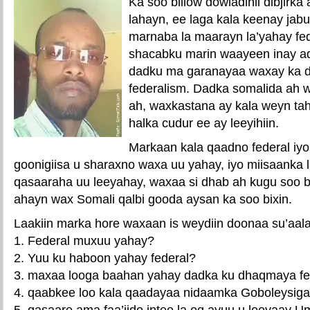
Ka soo billow dowladihii dibjirk
lahayn, ee laga kala keenay jab
marnaba la maarayn la’yahay fede
shacabku marin waayeen inay a
dadku ma garanayaa waxay ka dh
federalism. Dadka somalida ah w
ah, waxkastana ay kala weyn ta
halka cudur ee ay leeyihiin.
Markaan kala qaadno federal iy
goonigiisa u sharaxno waxa uu yahay, iyo miisaanka 
qasaaraha uu leeyahay, waxaa si dhab ah kugu soo b
ahayn wax Somali qalbi gooda aysan ka soo bixin.
Laakiin marka hore waxaan is weydiin doonaa su’aal
1. Federal muxuu yahay?
2. Yuu ku haboon yahay federal?
3. maxaa looga baahan yahay dadka ku dhaqmaya fe
4. qaabkee loo kala qaadayaa nidaamka Goboleysiga
5. qasaare ama faa’iido intee la eg ayuu u leeyaay