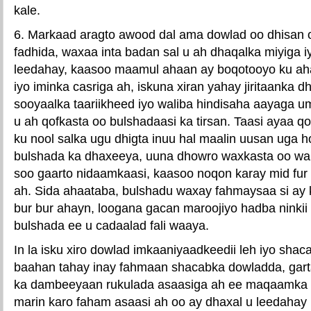
kale.
6. Markaad aragto awood dal ama dowlad oo dhisan
fadhida, waxaa inta badan sal u ah dhaqalka miyiga 
leedahay, kaasoo maamul ahaan ay boqotooyo ku aha
iyo iminka casriga ah, iskuna xiran yahay jiritaanka 
sooyaalka taariikheed iyo waliba hindisaha aayaga 
u ah qofkasta oo bulshadaasi ka tirsan. Taasi ayaa 
ku nool salka ugu dhigta inuu hal maalin uusan uga 
bulshada ka dhaxeeya, uuna dhowro waxkasta oo w
soo gaarto nidaamkaasi, kaasoo noqon karay mid fur fu
ah. Sida ahaataba, bulshadu waxay fahmaysaa si ay
bur bur ahayn, loogana gacan maroojiyo hadba nink
bulshada ee u cadaalad fali waaya.
In la isku xiro dowlad imkaaniyaadkeedii leh iyo sha
baahan tahay inay fahmaan shacabka dowladda, gar
ka dambeeyaan rukulada asaasiga ah ee maqaamka 
marin karo faham asaasi ah oo ay dhaxal u leedaha