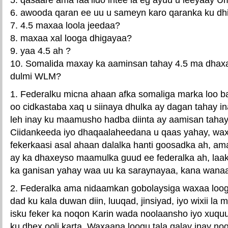
6. awooda qaran ee uu u sameyn karo qaranka ku dh
7. 4.5 maxaa loola jeedaa?
8. maxaa xal looga dhigayaa?
9. yaa 4.5 ah ?
10. Somalida maxay ka aaminsan tahay 4.5 ma dhaxa
dulmi WLM?
1. Federalku micna ahaan afka somaliga marka loo b
oo cidkastaba xaq u siinaya dhulka ay dagan tahay 
leh inay ku maamusho hadba diinta ay aamisan tahay
Ciidankeeda iyo dhaqaalaheedana u qaas yahay, wax
fekerkaasi asal ahaan dalalka hanti goosadka ah, am
ay ka dhaxeyso maamulka guud ee federalka ah, laak
ka ganisan yahay waa uu ka saraynayaa, kana wan
2. Federalka ama nidaamkan gobolaysiga waxaa loogu
dad ku kala duwan diin, luuqad, jinsiyad, iyo wixii l
isku feker ka noqon Karin wada noolaansho iyo xuquu
ku dhex ooli karta. Waxaana loogu tala galay inay n