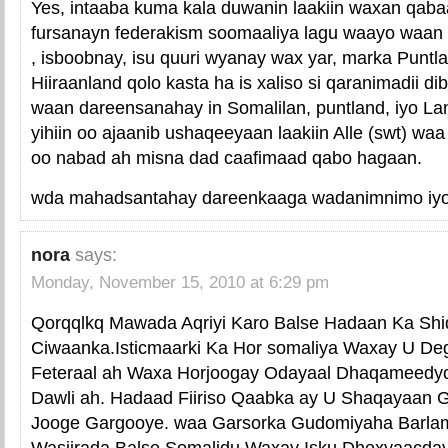
Yes, intaaba kuma kala duwanin laakiin waxan qaba
fursanayn federakism soomaaliya lagu waayo waan i
, isboobnay, isu quuri wyanay wax yar, marka Puntla
Hiiraanland qolo kasta ha is xaliso si qaranimadii di
waan dareensanahay in Somalilan, puntland, iyo Lan
yihiin oo ajaanib ushaqeeyaan laakiin Alle (swt) waa
oo nabad ah misna dad caafimaad qabo hagaan.
wda mahadsantahay dareenkaaga wadanimnimo iyo
nora
says:
Monday, November 15, 2010 at 6:29 pm
Qorqqlkq Mawada Aqriyi Karo Balse Hadaan Ka Shi
Ciwaanka.Isticmaarki Ka Hor somaliya Waxay U D
Feteraal ah Waxa Horjoogay Odayaal Dhaqameed
Dawli ah. Hadaad Fiiriso Qaabka ay U Shaqayaan
Jooge Gargooye. waa Garsorka Gudomiyaha Barla
Wasiirada.Balse Somalidu Waxay Isku Dhexyaacday 