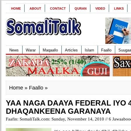
HOME
ABOUT
CONTACT
QURAN
VIDEO
LINKS
News
Warar
Maqaallo
Articles
Islam
Faallo
Suuga
Home
»
Faallo
»
YAA NAGA DAAYA FEDERAL IYO 4
DHAQANKEENA GARANAYA
Faafin: SomaliTalk.com: Sunday, November 14, 2010 //
6 Jawaaboo