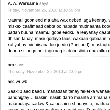
A. A. Warsame
says:
Friday, November 26, 2010 at 10:59 pm
Maamul gobaleed ma aha wax debed laga keenay, w
miskax caafimaad qabta oo nabada mudnaanta koowa
badan buuna maamul gobeleedku la leeyahay qaab
dhisan tahay, masii qodayo taas. waxaan qabaa in
xal yahay mirihiisana loo jeedo (Puntland). mustaq
doono si looga hor tago xaq is doodsiinta dhaxalka 
am
says:
Thursday, November 25, 2010 at 7:06 pm
asc wr wb
Saaxiib aad baad u mahadsan tahay fekerka wanaa
bandhigtay… laakiin, nasiib darro maanta arrimaha
maamulaya cadaw & calooshii u shaqayste, markaa 
sugayaa in ay soomaali wax u qabtaan. Somalitalk 