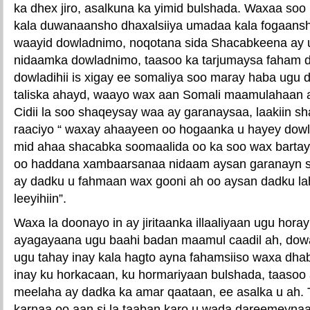
ka dhex jiro, asalkuna ka yimid bulshada. Waxaa so
kala duwanaansho dhaxalsiiya umadaa kala fogaansh
waayid dowladnimo, noqotana sida Shacabkeena ay 
nidaamka dowladnimo, taasoo ka tarjumaysa faham d
dowladihii is xigay ee somaliya soo maray haba ugu da
taliska ahayd, waayo wax aan Somali maamulahaan a
Cidii la soo shaqeysay waa ay garanaysaa, laakiin sh
raaciyo “ waxay ahaayeen oo hogaanka u hayey dowl
mid ahaa shacabka soomaalida oo ka soo wax barta
oo haddana xambaarsanaa nidaam aysan garanayn som
ay dadku u fahmaan wax gooni ah oo aysan dadku la
leeyihiin”.
Waxa la doonayo in ay jiritaanka illaaliyaan ugu hor
ayagayaana ugu baahi badan maamul caadil ah, dow
ugu tahay inay kala hagto ayna fahamsiiso waxa dha
inay ku horkacaan, ku hormariyaan bulshada, taasoo
meelaha ay dadka ka amar qaataan, ee asalka u ah.
karnaa oo aan si la taaban karo u wada dareemeynaa