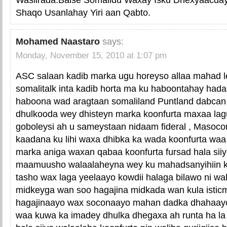
Shaqo Usanlahay Yiri aan Qabto.
Mohamed Naastaro
says:
Monday, November 15, 2010 at 1:07 pm
ASC salaan kadib marka ugu horeyso allaa mahad l
somalitalk inta kadib horta ma ku haboontahay hada
haboona wad aragtaan somaliland Puntland dabcan
dhulkooda wey dhisteyn marka koonfurta maxaa lagu
goboleysi ah u sameystaan nidaam fideral , Masoco
kaadana ku lihi waxa dhibka ka wada koonfurta wa
marka aniga waxan qabaa koonfurta fursad hala siiyo
maamuusho walaalaheyna wey ku mahadsanyihiin k
tasho wax laga yeelaayo kowdii halaga bilawo ni wali
midkeyga wan soo hagajina midkada wan kula istic
hagajinaayo wax soconaayo mahan dadka dhahaayo
waa kuwa ka imadey dhulka dhegaxa ah runta ha la 