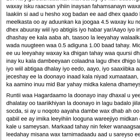
waxay isku raacsan yihiin inaysan fahamsanayn waxay
laakiin si aad u hesho xog badan ee aad dhex qaado
meelkasta oo ay aduunkan ka joogaa 4.5 waxay ku n
dhex abuuray wiil iyo abtigiis iyo habar yar/Aayo iyo
dhashay ee kala aaba ah, taasoo la leeyahay walaal
wada nuugteen waa 0.5 adiguna 1.00 baad tahay. Mi
ee uu leeyahay waxay ka dhigan tahay waa quursi dh
inay ku kala dambeeyaan colaadna lagu dhex dhigo la
iyo wiil abtigaa dhalay iyo eedo, aayo, iyo saaxiibka
jeceshay ee la doonayo inaad kala niyad xumaataan,
ka aamino inuu mid Bar yahay midka kalena dhameys
Runtii waa Hagardaamo la doonayo inay dhaxal u y
dhalatay oo taariikhiyan la doonayo in lagu badalo jii
socda, si ay u noqoto aayaha dambe wax dhab ah oo j
qabiil ee ay imika leeyihiin looguna wareejiyo midkan
kale u sameysan. Markaad tahay nin feker wanaags
leedahay misana wax tarnimadaadu aad u sareyso e