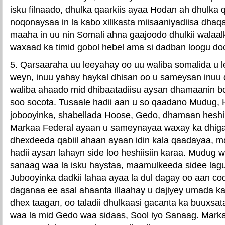
isku filnaado, dhulka qaarkiis ayaa Hodan ah dhulka
noqonaysaa in la kabo xilikasta miisaaniyadiisa dhaq
maaha in uu nin Somali ahna gaajoodo dhulkii walaalk
waxaad ka timid gobol hebel ama si dadban loogu do
5. Qarsaaraha uu leeyahay oo uu waliba somalida u
weyn, inuu yahay haykal dhisan oo u sameysan inuu d
waliba ahaado mid dhibaatadiisu aysan dhamaanin b
soo socota. Tusaale hadii aan u so qaadano Mudug, H
jobooyinka, shabellada Hoose, Gedo, dhamaan heshi
Markaa Federal ayaan u sameynayaa waxay ka dhiga
dhexdeeda qabiil ahaan ayaan idin kala qaadayaa, 
hadii aysan lahayn side loo heshiisiin karaa. Mudug w
sanaag waa la isku haystaa, maamulkeeda sidee lagu
Jubooyinka dadkii lahaa ayaa la dul dagay oo aan co
daganaa ee asal ahaanta illaahay u dajiyey umada k
dhex taagan, oo taladii dhulkaasi gacanta ka buuxsa
waa la mid Gedo waa sidaas, Sool iyo Sanaag. Marka