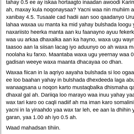
tahay 0.5 ee ay iskaa hortaagto inaadan awoodi Kar
ah, maxay kula noqonaysaa? Yacni waa nin muhiim a
xanibay 4.5. Tusaale cad hadii aan soo qaadanyo Urur
lahaa waxaa uu manta ka mid yahay bulshada loogu y
naxariisto heerka manta aan ku faanayno ayuu fekerk
waa uu arkaa dhaxalka aan ka hayno, waxa ugu way
taasoo aan la siisan lacag iyo aduunyo oo ah waxa m
noolaha ku farxo. Maantaba waxa ugu yeernay waa 0.5
gadisan weeye waxa maanta dhacayaa oo dhan.
Waxaa fiican in la aqriyo aayaha bulshada si loo og
ee loo baahan yahay in bulshada dhexdeeda laga ab
wanaagsana u noqon karto mustaqbalka dhismaha qa
dhaxal gal ah. Dariiqa loo marayo waa inuu yahay y
wax tari karo oo caqli nadiif ah ma iman karo somali
yacni in la yiraahdo yaa wax tar leh, ee aan la dhihin 
garan, yaa 1.00 ah iyo 0.5 ah.
Waad mahadsan tihiin.