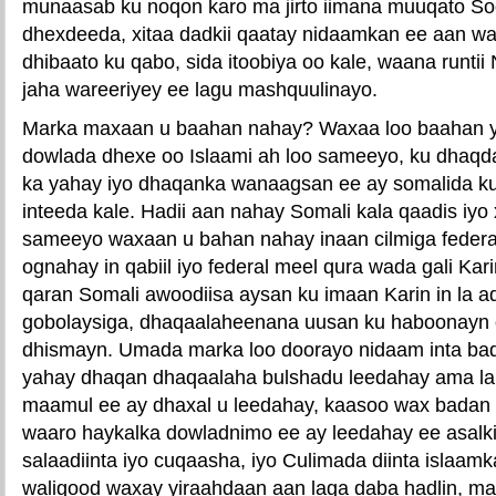
munaasab ku noqon karo ma jirto iimana muuqato S
dhexdeeda, xitaa dadkii qaatay nidaamkan ee aan w
dhibaato ku qabo, sida itoobiya oo kale, waana runtii
jaha wareeriyey ee lagu mashquulinayo.
Marka maxaan u baahan nahay? Waxaa loo baahan y
dowlada dhexe oo Islaami ah loo sameeyo, ku dhaqda 
ka yahay iyo dhaqanka wanaagsan ee ay somalida ku
inteeda kale. Hadii aan nahay Somali kala qaadis iyo
sameeyo waxaan u bahan nahay inaan cilmiga federa
ognahay in qabiil iyo federal meel qura wada gali Kar
qaran Somali awoodiisa aysan ku imaan Karin in la
gobolaysiga, dhaqaalaheenana uusan ku haboonayn 
dhismayn. Umada marka loo doorayo nidaam inta bad
yahay dhaqan dhaqaalaha bulshadu leedahay ama lah
maamul ee ay dhaxal u leedahay, kaasoo wax badan 
waaro haykalka dowladnimo ee ay leedahay ee asalk
salaadiinta iyo cuqaasha, iyo Culimada diinta islaamk
waligood waxay yiraahdaan aan laga daba hadlin, m