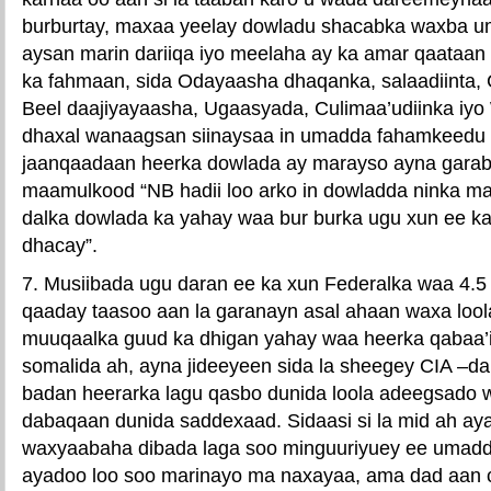
burburtay, maxaa yeelay dowladu shacabka waxba um
aysan marin dariiqa iyo meelaha ay ka amar qaataa
ka fahmaan, sida Odayaasha dhaqanka, salaadiinta
Beel daajiyayaasha, Ugaasyada, Culimaa’udiinka iy
dhaxal wanaagsan siinaysaa in umadda fahamkeedu 
jaanqaadaan heerka dowlada ay marayso ayna garab
maamulkood “NB hadii loo arko in dowladda ninka mas
dalka dowlada ka yahay waa bur burka ugu xun ee ka
dhacay”.
7. Musiibada ugu daran ee ka xun Federalka waa 4.5 
qaaday taasoo aan la garanayn asal ahaan waxa loola
muuqaalka guud ka dhigan yahay waa heerka qabaa’il
somalida ah, ayna jideeyeen sida la sheegey CIA –d
badan heerarka lagu qasbo dunida loola adeegsado 
dabaqaan dunida saddexaad. Sidaasi si la mid ah ay
waxyaabaha dibada laga soo minguuriyuey ee umadda
ayadoo loo soo marinayo ma naxayaa, ama dad aan c