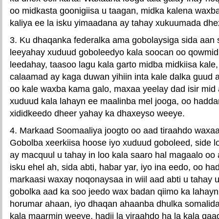
oo midkasta goonigiisa u taagan, midka kalena waxb
kaliya ee la isku yimaadana ay tahay xukuumada dhex
3. Ku dhaqanka federalka ama gobolaysiga sida aan
leeyahay xuduud goboleedyo kala soocan oo qowmid
leedahay, taasoo lagu kala garto midba midkiisa kale,
calaamad ay kaga duwan yihiin inta kale dalka guud 
oo kale waxba kama galo, maxaa yeelay dad isir mid
xuduud kala lahayn ee maalinba mel jooga, oo hadda
xididkeedo dheer yahay ka dhaxeyso weeye.
4. Markaad Soomaaliya joogto oo aad tiraahdo waxa
Gobolba xeerkiisa hoose iyo xuduud goboleed, side l
ay macquul u tahay in loo kala saaro hal magaalo oo 
isku ehel ah, sida abti, habar yar, iyo ina eedo, oo h
markaasi waxay noqonaysaa in wiil aad abti u tahay u
gobolka aad ka soo jeedo wax badan qiimo ka lahayn
horumar ahaan, iyo dhaqan ahaanba dhulka somalida
kala maarmin weeye, hadii la yiraahdo ha la kala qa