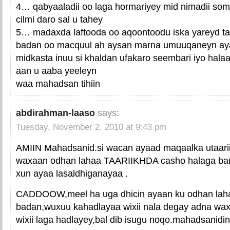
4… qabyaaladii oo laga hormariyey mid nimadii somal
cilmi daro sal u tahey
5… madaxda laftooda oo aqoontoodu iska yareyd t
badan oo macquul ah aysan marna umuuqaneyn ay
midkasta inuu si khaldan ufakaro seembari iyo hal
aan u aaba yeeleyn
waa mahadsan tihiin
abdirahman-laaso
says:
Tuesday, November 2, 2010 at 9:43 pm
AMIIN Mahadsanid.si wacan ayaad maqaalka utaarii
waxaan odhan lahaa TAARIIKHDA casho halaga bart
xun ayaa lasaldhiganayaa .
CADDOOW,meel ha uga dhicin ayaan ku odhan lah
badan,wuxuu kahadlayaa wixii nala degay adna w
wixii laga hadlayey,bal dib isugu noqo.mahadsanidin