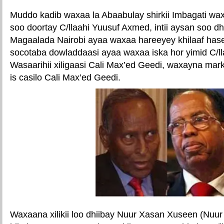
Muddo kadib waxaa la Abaabulay shirkii Imbagati w
soo doortay C/llaahi Yuusuf Axmed, intii aysan soo d
Magaalada Nairobi ayaa waxaa hareeyey khilaaf has
socotaba dowladdaasi ayaa waxaa iska hor yimid C/lla
Wasaarihii xiligaasi Cali Max’ed Geedi, waxayna mar
is casilo Cali Max’ed Geedi.
Waxaana xilikii loo dhiibay Nuur Xasan Xuseen (Nuur