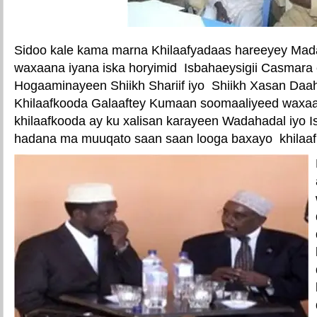
Sidoo kale kama marna Khilaafyadaas hareeyey Ma
waxaana iyana iska horyimid Isbahaeysigii Casmara 
Hogaaminayeen Shiikh Shariif iyo Shiikh Xasan Daa
Khilaafkooda Galaaftey Kumaan soomaaliyeed waxaa
khilaafkooda ay ku xalisan karayeen Wadahadal iyo Is
hadana ma muuqato saan saan looga baxayo khilaaf