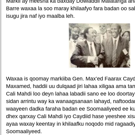
Markii ay meesha ka baxday Dowladdii Malatariga a
Barre waxaa la soo maray khilaafyo fara badan oo s
isugu jira naf iyo maalba leh.
Waxaa is qoomay markiiba Gen. Max’ed Faarax Caydi
Maxamed, haddii uu dulqaad jiri lahaa xiligaa ama ta
Cali Mahdi loo deyn lahaa labadii sano ee loo doort
sidan arrintu way ka wanaagsanaan lahayd, naftooda
waayeen dadka faraha badan ee Soomaaliyeed ee ku l
dhex qarxay Cali Mahdi iyo Caydiid hase yeeshee xis
ayaa waxay keentay in khilaafku noqodo mid ragaa
Soomaaliyeed.