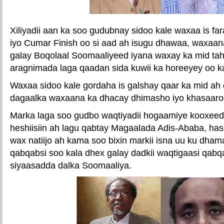
Xiliyadii aan ka soo gudubnay sidoo kale waxaa is f
iyo Cumar Finish oo si aad ah isugu dhawaa, waxaan
galay Boqolaal Soomaaliyeed iyana waxay ka mid t
aragnimada laga qaadan sida kuwii ka horeeyey oo ka
Waxaa sidoo kale gordaha is galshay qaar ka mid ah
dagaalka waxaana ka dhacay dhimasho iyo khasaaroo
Marka laga soo gudbo waqtiyadii hogaamiye kooxeed
heshiisiin ah lagu qabtay Magaalada Adis-Ababa, has
wax natiijo ah kama soo bixin markii isna uu ku dhama
qabqabsi soo kala dhex galay dadkii waqtigaasi qab
siyaasadda dalka Soomaaliya.