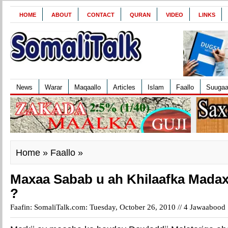
HOME
ABOUT
CONTACT
QURAN
VIDEO
LINKS
News
Warar
Maqaallo
Articles
Islam
Faallo
Suuga
Home
»
Faallo
»
Maxaa Sabab u ah Khilaafka Mada
?
Faafin: SomaliTalk.com: Tuesday, October 26, 2010 //
4 Jawaabood