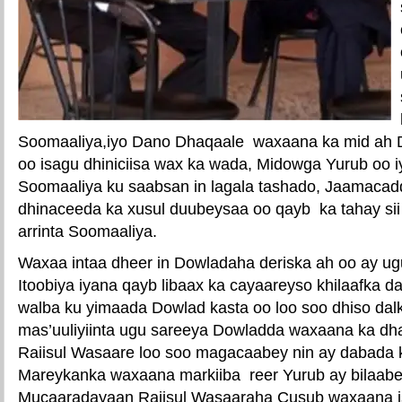
Soomaaliya,iyo Dano Dhaqaale waxaana ka mid ah
oo isagu dhiniciisa wax ka wada, Midowga Yurub oo i
Soomaaliya ku saabsan in lagala tashado, Jaamacad
dhinaceeda ka xusul duubeysaa oo qayb ka tahay sii h
arrinta Soomaaliya.
Waxaa intaa dheer in Dowladaha deriska ah oo ay u
Itoobiya iyana qayb libaax ka cayaareyso khilaafka 
walba ku yimaada Dowlad kasta oo loo soo dhiso dalk
mas’uuliyiinta ugu sareeya Dowladda waxaana ka dh
Raiisul Wasaare loo soo magacaabey nin ay dabada k
Mareykanka waxaana markiiba reer Yurub ay bilaab
Mucaaradayaan Raiisul Wasaaraha Cusub waxaana is j