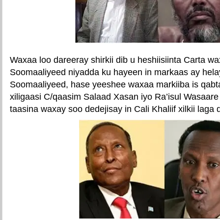
Waxaa loo dareeray shirkii dib u heshiisiinta Carta 
Soomaaliyeed niyadda ku hayeen in markaas ay hel
Soomaaliyeed, hase yeeshee waxaa markiiba is qabt
xiligaasi C/qaasim Salaad Xasan iyo Ra’isul Wasaare C
taasina waxay soo dedejisay in Cali Khaliif xilkii laga