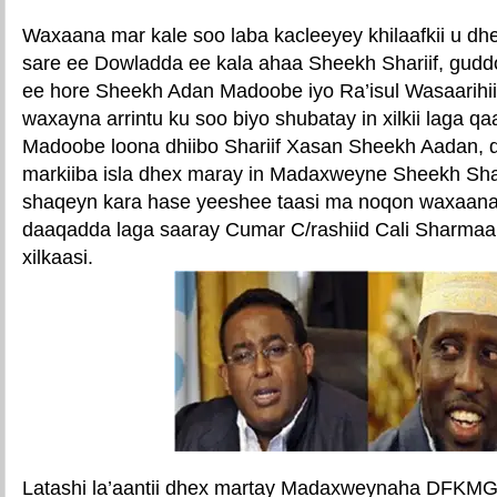
Waxaana mar kale soo laba kacleeyey khilaafkii u dh
sare ee Dowladda ee kala ahaa Sheekh Shariif, gudd
ee hore Sheekh Adan Madoobe iyo Ra’isul Wasaarihii
waxayna arrintu ku soo biyo shubatay in xilkii laga 
Madoobe loona dhiibo Shariif Xasan Sheekh Aadan,
markiiba isla dhex maray in Madaxweyne Sheekh Shari
shaqeyn kara hase yeeshee taasi ma noqon waxaana
daaqadda laga saaray Cumar C/rashiid Cali Sharmaak
xilkaasi.
Latashi la’aantii dhex martay Madaxweynaha DFKMG 