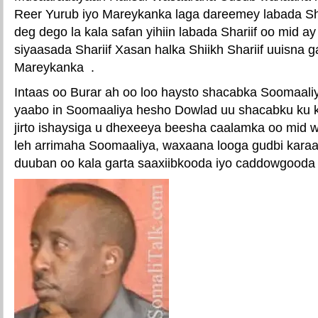
Reer Yurub iyo Mareykanka laga dareemey labada Shar
deg dego la kala safan yihiin labada Shariif oo mid a
siyaasada Shariif Xasan halka Shiikh Shariif uuisna 
Mareykanka .
Intaas oo Burar ah oo loo haysto shacabka Soomaal
yaabo in Soomaaliya hesho Dowlad uu shacabku ku k
jirto ishaysiga u dhexeeya beesha caalamka oo mid w
leh arrimaha Soomaaliya, waxaana looga gudbi karaa 
duuban oo kala garta saaxiibkooda iyo caddowgooda