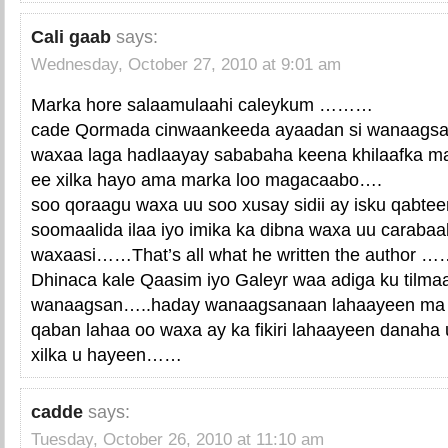
Cali gaab
says:
Wednesday, October 27, 2010 at 9:01 am
Marka hore salaamulaahi caleykum ………
cade Qormada cinwaankeeda ayaadan si wanaagsa
waxaa laga hadlaayay sababaha keena khilaafka 
ee xilka hayo ama marka loo magacaabo….
soo qoraagu waxa uu soo xusay sidii ay isku qabt
soomaalida ilaa iyo imika ka dibna waxa uu carab
waxaasi……That’s all what he written the author …
Dhinaca kale Qaasim iyo Galeyr waa adiga ku tilma
wanaagsan…..haday wanaagsanaan lahaayeen ma 
qaban lahaa oo waxa ay ka fikiri lahaayeen danah
xilka u hayeen……
cadde
says:
Tuesday, October 26, 2010 at 11:10 am