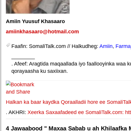
Amiin Yuusuf Khasaaro
amiinkhasaaro@hotmail.com
Faafin: SomaliTalk.com // Halkudheg:
Amiin
,
Farma
________
. Afeef: Aragtida maqaallada iyo faallooyinka waa 
qorayaasha ku saxiixan.
E-mail Link
Xiriiriye weey
Halkan ka baar kaydka Qoraalladii hore ee SomaliTal
. AKHRI:
Xeerka Saxaafadeed ee SomaliTalk.com: http
4 Jawaabood " Maxaa Sabab u ah Khilaafka