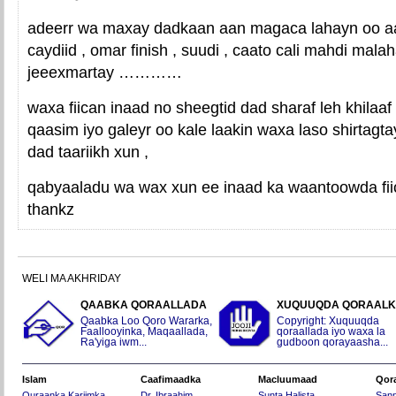
adeerr wa maxay dadkaan aan magaca lahayn oo a
caydiid , omar finish , suudi , caato cali mahdi mal
jeeexmartay …………
waxa fiican inaad no sheegtid dad sharaf leh khilaa
qaasim iyo galeyr oo kale laakin waxa laso shirtagtay
dad taariikh xun ,
qabyaaladu wa wax xun ee inaad ka waantoowda fii
thankz
WELI MA AKHRIDAY
QAABKA QORAALLADA
XUQUUQDA QORAAL
Qaabka Loo Qoro Wararka,
Copyright: Xuquuqda
Faallooyinka, Maqaallada,
qoraallada iyo waxa la
Ra'yiga iwm...
gudboon qorayaasha...
Islam
Caafimaadka
Macluumaad
Qor
Quraanka Kariimka
Dr. Ibraahim
Sunta Halista
San