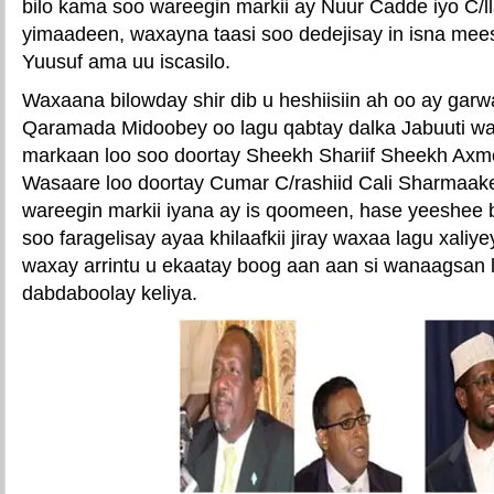
bilo kama soo wareegin markii ay Nuur Cadde iyo C/ll
yimaadeen, waxayna taasi soo dedejisay in isna mees
Yuusuf ama uu iscasilo.
Waxaana bilowday shir dib u heshiisiin ah oo ay gar
Qaramada Midoobey oo lagu qabtay dalka Jabuuti 
markaan loo soo doortay Sheekh Shariif Sheekh Axm
Wasaare loo doortay Cumar C/rashiid Cali Sharmaak
wareegin markii iyana ay is qoomeen, hase yeeshee
soo faragelisay ayaa khilaafkii jiray waxaa lagu xaliy
waxay arrintu u ekaatay boog aan aan si wanaagsan l
dabdaboolay keliya.