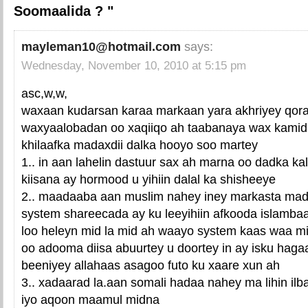
Soomaalida ? "
mayleman10@hotmail.com
says:
Wednesday, November 10, 2010 at 5:15 pm
asc,w,w,
waxaan kudarsan karaa markaan yara akhriyey qoraa
waxyaalobadan oo xaqiiqo ah taabanaya wax kami
khilaafka madaxdii dalka hooyo soo martey
1.. in aan lahelin dastuur sax ah marna oo dadka ka
kiisana ay hormood u yihiin dalal ka shisheeye
2.. maadaaba aan muslim nahey iney markasta mad
system shareecada ay ku leeyihiin afkooda islamb
loo heleyn mid la mid ah waayo system kaas waa mid
oo adooma diisa abuurtey u doortey in ay isku hag
beeniyey allahaas asagoo futo ku xaare xun ah
3.. xadaarad la.aan somali hadaa nahey ma lihin ilb
iyo aqoon maamul midna