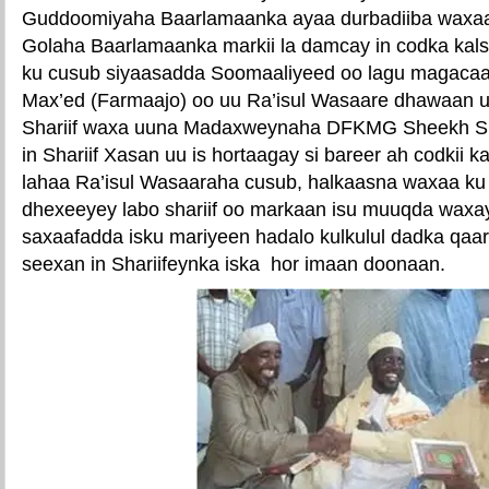
Guddoomiyaha Baarlamaanka ayaa durbadiiba waxa
Golaha Baarlamaanka markii la damcay in codka kals
ku cusub siyaasadda Soomaaliyeed oo lagu magacaa
Max’ed (Farmaajo) oo uu Ra’isul Wasaare dhawaan
Shariif waxa uuna Madaxweynaha DFKMG Sheekh Shar
in Shariif Xasan uu is hortaagay si bareer ah codkii k
lahaa Ra’isul Wasaaraha cusub, halkaasna waxaa ku
dhexeeyey labo shariif oo markaan isu muuqda waxa
saxaafadda isku mariyeen hadalo kulkulul dadka qaa
seexan in Shariifeynka iska hor imaan doonaan.