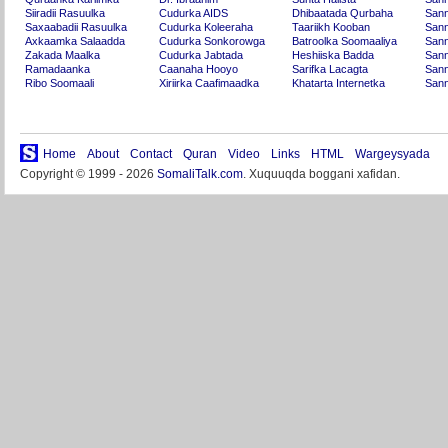
Siiradii Rasuulka
Cudurka AIDS
Dhibaatada Qurbaha
Sann
Saxaabadii Rasuulka
Cudurka Koleeraha
Taariikh Kooban
Sann
Axkaamka Salaadda
Cudurka Sonkorowga
Batroolka Soomaaliya
Sann
Zakada Maalka
Cudurka Jabtada
Heshiiska Badda
Sann
Ramadaanka
Caanaha Hooyo
Sarifka Lacagta
Sann
Ribo Soomaali
Xiriirka Caafimaadka
Khatarta Internetka
Sann
Home
About
Contact
Quran
Video
Links
HTML
Wargeysyada
Copyright © 1999 - 2026
SomaliTalk.com
. Xuquuqda boggani xafidan.