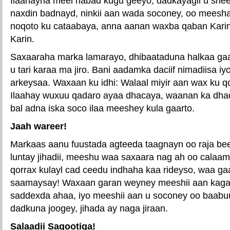
Ilaahayna meel nabad kugu geeyo, dadkayagii u shee
naxdin badnayd, ninkii aan wada soconey, oo meeshan
noqoto ku cataabaya, anna aanan waxba qaban Karin,
Karin.
Saxaaraha marka lamarayo, dhibaataduna halkaa gaa
u tari karaa ma jiro. Bani aadamka daciif nimadiisa iy
arkeysaa. Waxaan ku idhi: Walaal miyir aan wax ku 
Ilaahay wuxuu qadaro ayaa dhacaya, waanan ka dhaq
bal adna iska soco ilaa meeshey kula gaarto.
Jaah wareer!
Markaas aanu fuustada agteeda taagnayn oo raja be
luntay jihadii, meeshu waa saxaara nag ah oo calaa
qorrax kulayl cad ceedu indhaha kaa rideyso, waa gaaj
saamaysay! Waxaan garan weyney meeshii aan kaga 
saddexda ahaa, iyo meeshii aan u soconey oo baabu
dadkuna joogey, jihada ay naga jiraan.
Salaadii Sagootiga!