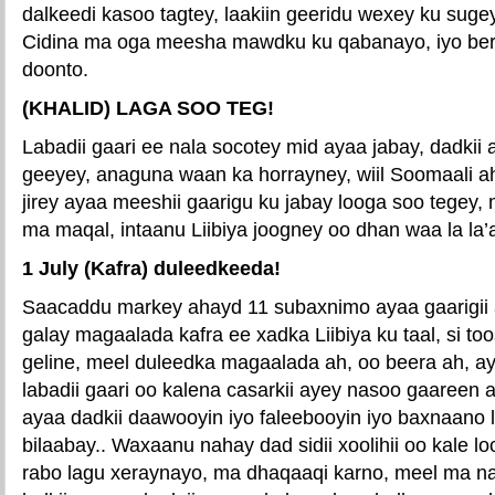
dalkeedi kasoo tagtey, laakiin geeridu wexey ku suge
Cidina ma oga meesha mawdku ku qabanayo, iyo be
doonto.
(KHALID) LAGA SOO TEG!
Labadii gaari ee nala socotey mid ayaa jabay, dadkii 
geeyey, anaguna waan ka horrayney, wiil Soomaali ah
jirey ayaa meeshii gaarigu ku jabay looga soo tegey
ma maqal, intaanu Liibiya joogney oo dhan waa la la’
1 July (Kafra) duleedkeeda!
Saacaddu markey ahayd 11 subaxnimo ayaa gaarigii
galay magaalada kafra ee xadka Liibiya ku taal, si t
geline, meel duleedka magaalada ah, oo beera ah, ay
labadii gaari oo kalena casarkii ayey nasoo gaareen
ayaa dadkii daawooyin iyo faleebooyin iyo baxnaano 
bilaabay.. Waxaanu nahay dad sidii xoolihii oo kale l
rabo lagu xeraynayo, ma dhaqaaqi karno, meel ma 