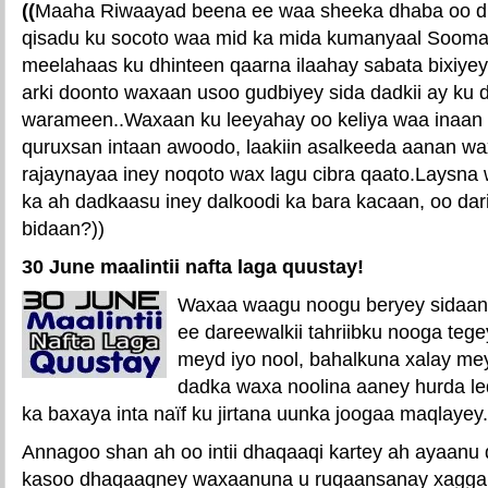
((
Maaha Riwaayad beena ee waa sheeka dhaba oo d
qisadu ku socoto waa mid ka mida kumanyaal Sooma
meelahaas ku dhinteen qaarna ilaahay sabata bixiy
arki doonto waxaan usoo gudbiyey sida dadkii ay ku
warameen..Waxaan ku leeyahay oo keliya waa inaan
quruxsan intaan awoodo, laakiin asalkeeda aanan w
rajaynayaa iney noqoto wax lagu cibra qaato.Laysna
ka ah dadkaasu iney dalkoodi ka bara kacaan, oo dar
bidaan?))
30 June maalintii nafta laga quustay!
Waxaa waagu noogu beryey sidaan 
ee dareewalkii tahriibku nooga tege
meyd iyo nool, bahalkuna xalay mey
dadka waxa noolina aaney hurda led
ka baxaya inta naïf ku jirtana uunka joogaa maqlayey.
Annagoo shan ah oo intii dhaqaaqi kartey ah ayaanu
kasoo dhaqaaqney waxaanuna u ruqaansanay xagga 