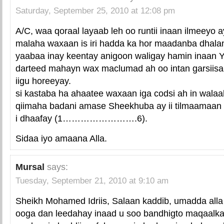
Saturday, September 25, 2010 at 12:08 pm
A/C, waa qoraal layaab leh oo runtii inaan ilmeeyo a
malaha waxaan is iri hadda ka hor maadanba dhala
yaabaa inay keentay anigoon waligay hamin inaan Yu
darteed mahayn wax maclumad ah oo intan garsiisan
iigu horeeyay.
si kastaba ha ahaatee waxaan iga codsi ah in wala
qiimaha badani amase Sheekhuba ay ii tilmaamaan a
i dhaafay (1…………………….6).
Sidaa iyo amaana Alla.
Mursal
says:
Tuesday, September 21, 2010 at 9:10 am
Sheikh Mohamed Idriis, Salaan kaddib, umadda alla
ooga dan leedahay inaad u soo bandhigto maqaalk