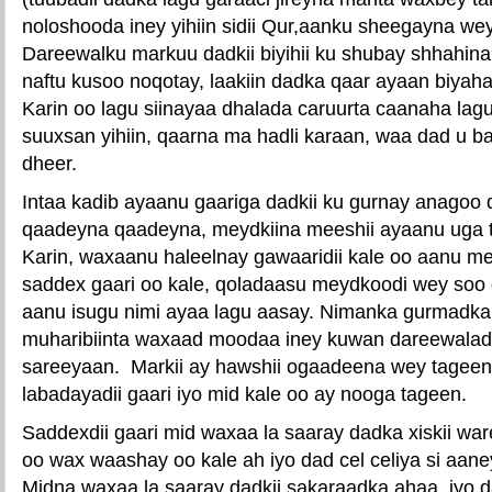
noloshooda iney yihiin sidii Qur,aanku sheegayna we
Dareewalku markuu dadkii biyihii ku shubay shhahina
naftu kusoo noqotay, laakiin dadka qaar ayaan biyaha
Karin oo lagu siinayaa dhalada caruurta caanaha lagu
suuxsan yihiin, qaarna ma hadli karaan, waa dad u 
dheer.
Intaa kadib ayaanu gaariga dadkii ku gurnay anagoo da
qaadeyna qaadeyna, meydkiina meeshii ayaanu uga 
Karin, waxaanu haleelnay gawaaridii kale oo aanu me
saddex gaari oo kale, qoladaasu meydkoodi wey soo
aanu isugu nimi ayaa lagu aasay. Nimanka gurmadk
muharibiinta waxaad moodaa iney kuwan dareewalad
sareeyaan. Markii ay hawshii ogaadeena wey tagee
labadayadii gaari iyo mid kale oo ay nooga tageen.
Saddexdii gaari mid waxaa la saaray dadka xiskii wa
oo wax waashay oo kale ah iyo dad cel celiya si aaney
Midna waxaa la saaray dadkii sakaraadka ahaa, iyo da