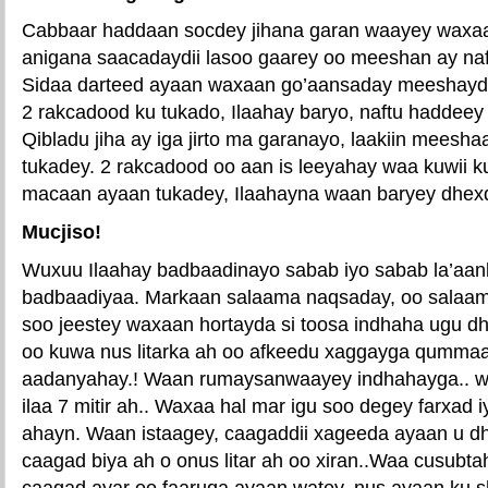
Cabbaar haddaan socdey jihana garan waayey waxaa
anigana saacadaydii lasoo gaarey oo meeshan ay naf
Sidaa darteed ayaan waxaan go’aansaday meeshayd
2 rakcadood ku tukado, Ilaahay baryo, naftu haddeey 
Qibladu jiha ay iga jirto ma garanayo, laakiin meesh
tukadey. 2 rakcadood oo aan is leeyahay waa kuwii
macaan ayaan tukadey, Ilaahayna waan baryey dhexd
Mucjiso!
Wuxuu Ilaahay badbaadinayo sabab iyo sabab la’aa
badbaadiyaa. Markaan salaama naqsaday, oo salaam
soo jeestey waxaan hortayda si toosa indhaha ugu dh
oo kuwa nus litarka ah oo afkeedu xaggayga qummaa
aadanyahay.! Waan rumaysanwaayey indhahayga.. wex
ilaa 7 mitir ah.. Waxaa hal mar igu soo degey farxad
ahayn. Waan istaagey, caagaddii xageeda ayaan u d
caagad biya ah o onus litar ah oo xiran..Waa cusubt
caagad ayar oo faaruqa ayaan watey, nus ayaan ku s