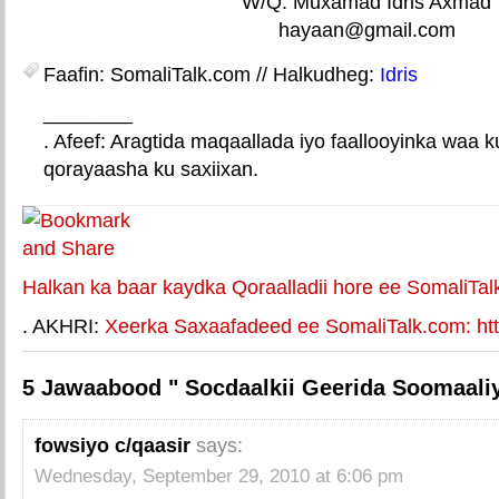
W/Q. Muxamad Idris Axmad
hayaan@gmail.com
Faafin: SomaliTalk.com // Halkudheg:
Idris
________
. Afeef: Aragtida maqaallada iyo faallooyinka waa 
qorayaasha ku saxiixan.
E-mail Link
Xiriiriye weey
Halkan ka baar kaydka Qoraalladii hore ee SomaliTal
. AKHRI:
Xeerka Saxaafadeed ee SomaliTalk.com: http
5 Jawaabood " Socdaalkii Geerida Soomaaliya
fowsiyo c/qaasir
says:
Wednesday, September 29, 2010 at 6:06 pm