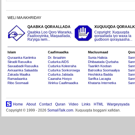
WELI MA AKHRIDAY
QAABKA QORAALLADA
XUQUUQDA QORAAL
Qaabka Loo Qoro Wararka,
Copyright: Xuquuqda
Faallooyinka, Maqaallada,
qoraallada iyo waxa la
Ra'yiga iwm...
gudboon qorayaasha...
Islam
Caafimaadka
Macluumaad
Qor
Quraanka Kariimka
Dr. Ibraahim
Sunta Halista
San
Siiradii Rasuulka
Cudurka AIDS
Dhibaatada Qurbaha
Sann
Saxaabadii Rasuulka
Cudurka Koleeraha
Taariikh Kooban
Sann
Axkaamka Salaadda
Cudurka Sonkorowga
Batroolka Soomaaliya
Sann
Zakada Maalka
Cudurka Jabtada
Heshiiska Badda
Sann
Ramadaanka
Caanaha Hooyo
Sarifka Lacagta
Sann
Ribo Soomaali
Xiriirka Caafimaadka
Khatarta Internetka
Sann
Home
About
Contact
Quran
Video
Links
HTML
Wargeysyada
Copyright © 1999 - 2026
SomaliTalk.com
. Xuquuqda boggani xafidan.