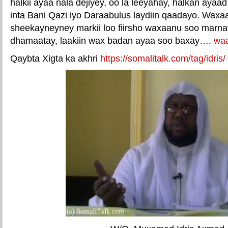
halkii ayaa nala dejiyey, oo la leeyahay, halkan aya
inta Bani Qazi iyo Daraabulus laydiin qaadayo. Waxa
sheekayneyney markii loo fiirsho waxaanu soo marn
dhamaatay, laakiin wax badan ayaa soo baxay….
wa
Qaybta Xigta ka akhri
https://somalitalk.com/tag/idris/