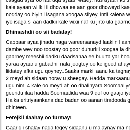
kale ayaan wiilkii ii dhowaa ee aan goor dhoweyd kas
noqday oo biyihii isagana xoogaa siiyey, intii kalen
iyo isaga si aan dadkii kale wixii naf ku jirto ula gaarno
Dhimashdii oo sii badatay!
Cabbaar ayaa jihadu naga wareersanayd laakiin Ilaaha
dambe wey noo toostay oo goor duhurkii xoogaa la 
gaarney meeshii dadku daadsanaa ee buurta yar hoos
yaraa ayaanu gabadhii nala joogtey oo keligeed ahayd 
liidatey afka ugu qoyney..Saaka markii aanu ka tagn
2 meyd ah sidaan horay u sheegay. Hadda markaan
ugu nimi 4 kale oo meyd ah oo dhalinyara Soomaaliy
geeridu ilaa hadda Soomaalida waa 9 qof oo gaajo iy
Halka eritriyaankana dad badan oo aanan tiradooda 
dhinteen.
Ferejkii Ilaahay oo furmay!
Gaarigii shalay naga tegey sidaanu u malaynay ma n