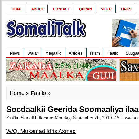
HOME
ABOUT
CONTACT
QURAN
VIDEO
LINKS
News
Warar
Maqaallo
Articles
Islam
Faallo
Suuga
Home
»
Faallo
»
Socdaalkii Geerida Soomaaliya ilaa
Faafin: SomaliTalk.com: Monday, September 20, 2010 //
5 Jawaabo
W/Q. Muxamad Idris Axmad