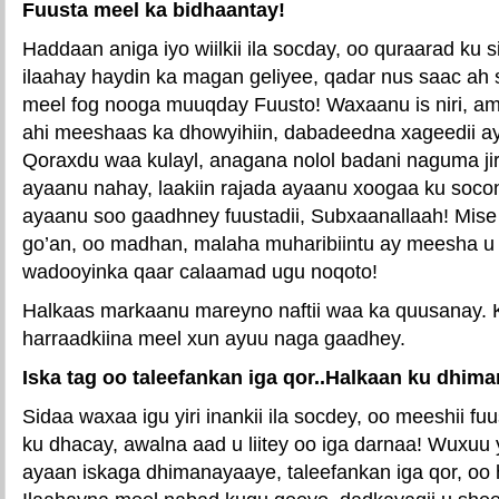
Fuusta meel ka bidhaantay!
Haddaan aniga iyo wiilkii ila socday, oo quraarad ku 
ilaahay haydin ka magan geliyee, qadar nus saac ah
meel fog nooga muuqday Fuusto! Waxaanu is niri, a
ahi meeshaas ka dhowyihiin, dabadeedna xageedii ay
Qoraxdu waa kulayl, anagana nolol badani naguma jirt
ayaanu nahay, laakiin rajada ayaanu xoogaa ku soco
ayaanu soo gaadhney fuustadii, Subxaanallaah! Mise
go’an, oo madhan, malaha muharibiintu ay meesha u
wadooyinka qaar calaamad ugu noqoto!
Halkaas markaanu mareyno naftii waa ka quusanay. Kul
harraadkiina meel xun ayuu naga gaadhey.
Iska tag oo taleefankan iga qor..Halkaan ku dhim
Sidaa waxaa igu yiri inankii ila socdey, oo meeshii f
ku dhacay, awalna aad u liitey oo iga darnaa! Wuxuu 
ayaan iskaga dhimanayaaye, taleefankan iga qor, oo