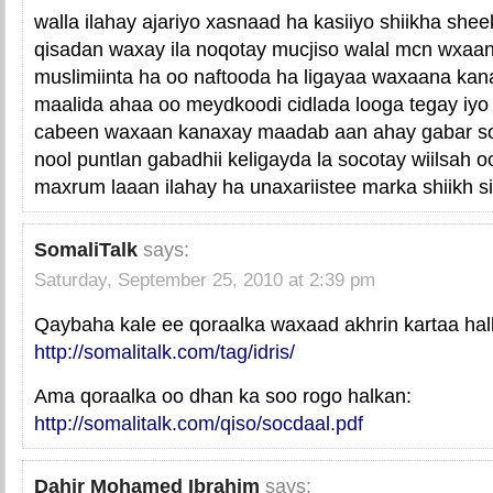
walla ilahay ajariyo xasnaad ha kasiiyo shiikha shee
qisadan waxay ila noqotay mucjiso walal mcn wxaa
muslimiinta ha oo naftooda ha ligayaa waxaana ka
maalida ahaa oo meydkoodi cidlada looga tegay iyo
cabeen waxaan kanaxay maadab aan ahay gabar so
nool puntlan gabadhii keligayda la socotay wiilsah 
maxrum laaan ilahay ha unaxariistee marka shiikh s
SomaliTalk
says:
Saturday, September 25, 2010 at 2:39 pm
Qaybaha kale ee qoraalka waxaad akhrin kartaa hal
http://somalitalk.com/tag/idris/
Ama qoraalka oo dhan ka soo rogo halkan:
http://somalitalk.com/qiso/socdaal.pdf
Dahir Mohamed Ibrahim
says: