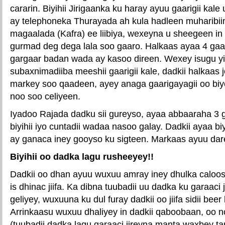
cararin. Biyihii Jirigaanka ku haray ayuu gaarigii kale
ay telephoneka Thurayada ah kula hadleen muharibii
magaalada (Kafra) ee liibiya, wexeyna u sheegeen i
gurmad deg dega lala soo gaaro. Halkaas ayaa 4 gaari
gargaar badan wada ay kasoo direen. Wexey isugu 
subaxnimadiiba meeshii gaarigii kale, dadkii halkaas 
markey soo qaadeen, ayey anaga gaarigayagii oo biy
noo soo celiyeen.
Iyadoo Rajada dadku sii gureyso, ayaa abbaaraha 3 g
biyihii iyo cuntadii wadaa nasoo galay. Dadkii ayaa bi
ay ganaca iney gooyso ku sigteen. Markaas ayuu dar
Biyihii oo dadka lagu rusheeyey!!
Dadkii oo dhan ayuu wuxuu amray iney dhulka caloo
is dhinac jiifa. Ka dibna tuubadii uu dadka ku garaaci 
geliyey, wuxuuna ku dul furay dadkii oo jiifa sidii bee
Arrinkaasu wuxuu dhaliyey in dadkii qaboobaan, oo no
(tuubadii dadka lagu garaaci jireyna manta waxbey ta