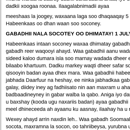
dadkii xoogaa roonaa. Ilaagalabnimadii ayaa
meeshaas la joogey, waxaana laga soo dhaqaaqay 5
Habeenkaas oo dhan waan soo soconey.
GABADHII NALA SOCOTEY OO DHIMATAY! 1 JULY
Habeenkaas intaan soconey waxaa dhimatay gabadhi
gabadh reer waqooyi ahayd. Waa gabadhii aanu wada
sideed kaloo dumara isla soo marnay wadada dheer 
bilaabo khartuum. Dadku markey waqti dheer safar 
qisooyin badan ayaa dhex mara. Waa gabadhii habee
jabhada Daarfuur na heshay, ee ninka jabhadkaa g
galay, diidey iney ag fadhiisato nin aan maxram u a
badbaadineyney in gabar walba la qabo. Aniga iyo da
u baxshay (kooda ugu naxariis badan) ayaa gabadhii 
meel dhineceeda ah ayaanu ku aasnay, ilaahay ha u n
Wexey ahayd arrin naxdin leh.. Waa gabadh Soomaal
socota, maxramna la socon, oo tahriibeysa, yurubna u