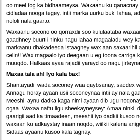
oo meel fog ka bidhaameysa. Waxaanu ku qanacnay 
cidladaa nooga tegey, intii marka uurku buki lahaa, a
nololi nala gaarto.
Waxaanu socono oo qorraxdii soo kululaataba waxaa
gaadhney buurtii ninku nagu lahaa magaaladu wey ka
markaanu dhakadeeda istaagney wax aan saxaarihii
celin!! Wax magaalo iyo deegaan u eg toona carrig
muuqdo. Halkaas ayaa rajadii yarayd oo nagu jirteyna
Maxaa tala ah! Iyo kala bax!
Shantayadii wada soconey waa qaybsanay, saddex w
Annagu horay ayaan usii soconeynaa intii ay nala gaa
Meeshii aynu dadka kaga nimi ayaan dib ugu noqona
ogaa..Waxaa naftu iigu sheekayneysey: Amaa ninkii
gaarigii aad ka timaadeen, meeshii iyo dadkii kusoo 
waxaan ku adkaystay inaan noqdo, wiilkii kalena anig
Sidaas ayaanu kusoo kala tagnay.