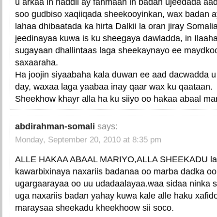
u arkaa in haddii ay fahmaan in badan ujeedada aa
soo gudbiso xaqiiqada sheekooyinkan, wax badan 
lahaa dhibaatada ka hirta Dalkii la oran jiray Somal
jeedinayaa kuwa is ku sheegaya dawladda, in Ilaahay
sugayaan dhallintaas laga sheekaynayo ee maydkoo
saxaaraha.
Ha joojin siyaabaha kala duwan ee aad dacwadda u
day, waxaa laga yaabaa inay qaar wax ku qaataan.
Sheekhow khayr alla ha ku siiyo oo hakaa abaal mar
abdirahman-somali
says:
Monday, September 20, 2010 at 8:35 pm
ALLE HAKAA ABAAL MARIYO,ALLA SHEEKADU lay
kawarbixinaya naxariis badanaa oo marba dadka oo
ugargaarayaa oo uu udadaalayaa.waa sidaa ninka 
uga naxariis badan yahay kuwa kale alle haku xafido
maraysaa sheekadu kheekhoow sii soco.