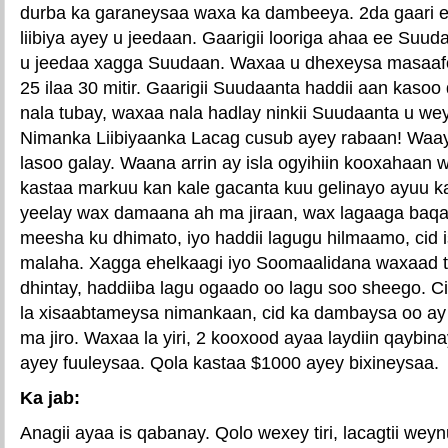
durba ka garaneysaa waxa ka dambeeya. 2da gaari ee
liibiya ayey u jeedaan. Gaarigii looriga ahaa ee Su
u jeedaa xagga Suudaan. Waxaa u dhexeysa masaafo
25 ilaa 30 mitir. Gaarigii Suudaanta haddii aan kaso
nala tubay, waxaa nala hadlay ninkii Suudaanta u wey
Nimanka Liibiyaanka Lacag cusub ayey rabaan! Waa
lasoo galay. Waana arrin ay isla ogyihiin kooxahaan w
kastaa markuu kan kale gacanta kuu gelinayo ayuu k
yeelay wax damaana ah ma jiraan, wax lagaaga baq
meesha ku dhimato, iyo haddii lagugu hilmaamo, cid 
malaha. Xagga ehelkaagi iyo Soomaalidana waxaad ta
dhintay, haddiiba lagu ogaado oo lagu soo sheego. Ci
la xisaabtameysa nimankaan, cid ka dambaysa oo ay
ma jiro. Waxaa la yiri, 2 kooxood ayaa laydiin qaybin
ayey fuuleysaa. Qola kastaa $1000 ayey bixineysaa.
Ka jab:
Anagii ayaa is qabanay. Qolo wexey tiri, lacagtii weyn