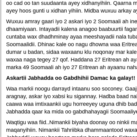
oo cad oo tan suudaanta ayey xidhanyihiin. Qaarna ma
ayey hoos gunti u xidhan yihiin. Midba wuxuu arkay a
Wuxuu amray gaari iyo 2 askari iyo 2 Soomaali ah in
dhaamiyaan. Intayadii kalena anagoo baabuurtii faga
cuntaba wax dhadhminay ayaa meeshayadii nala tub
Soomaalidii. Dhinac kale oo nagu dhowna waa Eritrean
dumar u badan, sidaa waxaanu klu noqonay mar kale
waxaa naga tegey 27 qof. Haddana 27 Eritrean ah ay
marka 49 Soomaali ah iyo 27 Eritrean ah ayaanu nah
Askartii Jabhadda oo Gabdhihii Damac ka galay!!
Waa markii noogu darrayd intaanu soo soconey. Gaaj
aragnay, askar iyo xabsi ku sigannay. Hadba baad nal
caawa waa imtixaankii ugu horreeyey uguna dhib bad
Jabhadda qaar ka mida oo gabdhahayagii Soomaaliy
Waqtigu waa fiid..Nimankii biyaha doonay oo ninkii m
maqanyihiin. Nimankii Tahriibka dhammaantood waxa