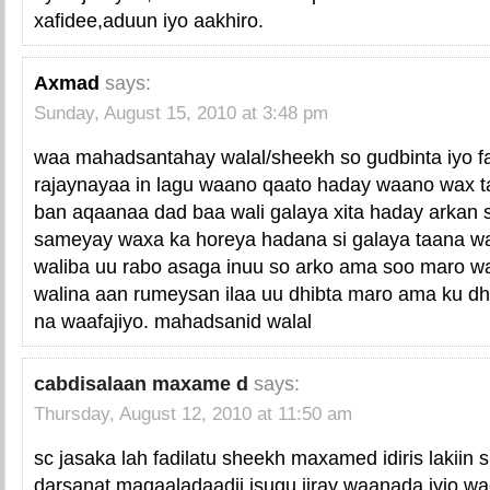
xafidee,aduun iyo aakhiro.
Axmad
says:
Sunday, August 15, 2010 at 3:48 pm
waa mahadsantahay walal/sheekh so gudbinta iyo fa
rajaynayaa in lagu waano qaato haday waano wax t
ban aqaanaa dad baa wali galaya xita haday arkan 
sameyay waxa ka horeya hadana si galaya taana w
waliba uu rabo asaga inuu so arko ama soo maro w
walina aan rumeysan ilaa uu dhibta maro ama ku dhi
na waafajiyo. mahadsanid walal
cabdisalaan maxame d
says:
Thursday, August 12, 2010 at 11:50 am
sc jasaka lah fadilatu sheekh maxamed idiris lakiin 
darsanat maqaaladaadii isugu jiray waanada iyio wa