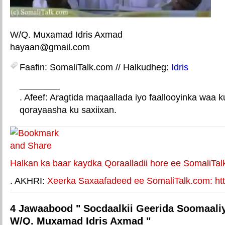
W/Q. Muxamad Idris Axmad
hayaan@gmail.com
Faafin: SomaliTalk.com // Halkudheg:
Idris
________
. Afeef: Aragtida maqaallada iyo faallooyinka waa 
qorayaasha ku saxiixan.
E-mail Link
Xiriiriye weey
Halkan ka baar kaydka Qoraalladii hore ee SomaliTal
. AKHRI:
Xeerka Saxaafadeed ee SomaliTalk.com: http
4 Jawaabood " Socdaalkii Geerida Soomaaliya
W/Q. Muxamad Idris Axmad "