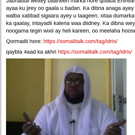
Jabhaddii wexey baarteen marka hore qolada Eritrean
ayaa ku jirey oo gaala u badan. Ka dibna anaga aye
walba xabbad sigaara ayey u taageen, xitaa dumarka. 
ka qaatay, intayadii kalena waa diidney. Ka dibna we
noogama tegin wixii ay heli kareen, oo meelaha hoose
Qormadii hore:
https://somalitalk.com/tag/idris/
qaybta 4aad ka akhri
https://somalitalk.com/tag/idris/