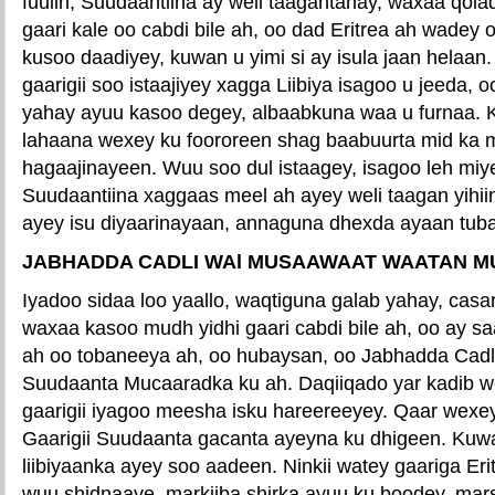
fuulin, Suudaantiina ay weli taagantahay, waxaa qolad
gaari kale oo cabdi bile ah, oo dad Eritrea ah wadey
kusoo daadiyey, kuwan u yimi si ay isula jaan helaa
gaarigii soo istaajiyey xagga Liibiya isagoo u jeeda, 
yahay ayuu kasoo degey, albaabkuna waa u furnaa.
lahaana wexey ku foororeen shag baabuurta mid ka 
hagaajinayeen. Wuu soo dul istaagey, isagoo leh m
Suudaantiina xaggaas meel ah ayey weli taagan yihi
ayey isu diyaarinayaan, annaguna dhexda ayaan tub
JABHADDA CADLI WAl MUSAAWAAT WAATAN MU
Iyadoo sidaa loo yaallo, waqtiguna galab yahay, casar
waxaa kasoo mudh yidhi gaari cabdi bile ah, oo ay s
ah oo tobaneeya ah, oo hubaysan, oo Jabhadda Cad
Suudaanta Mucaaradka ku ah. Daqiiqado yar kadib 
gaarigii iyagoo meesha isku hareereeyey. Qaar wexe
Gaarigii Suudaanta gacanta ayeyna ku dhigeen. Kuwa
liibiyaanka ayey soo aadeen. Ninkii watey gaariga Eri
wuu shidnaaye, markiiba shirka ayuu ku boodey, mar