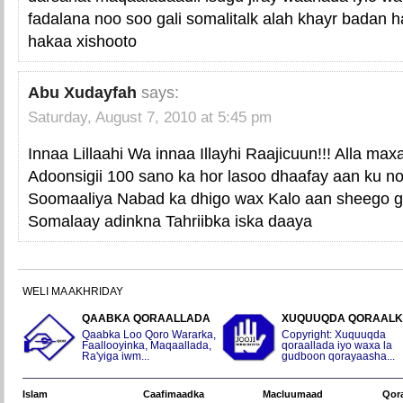
fadalana noo soo gali somalitalk alah khayr badan h
hakaa xishooto
Abu Xudayfah
says:
Saturday, August 7, 2010 at 5:45 pm
Innaa Lillaahi Wa innaa Illayhi Raajicuun!!! Alla ma
Adoonsigii 100 sano ka hor lasoo dhaafay aan ku n
Soomaaliya Nabad ka dhigo wax Kalo aan sheego 
Somalaay adinkna Tahriibka iska daaya
WELI MA AKHRIDAY
QAABKA QORAALLADA
XUQUUQDA QORAAL
Qaabka Loo Qoro Wararka,
Copyright: Xuquuqda
Faallooyinka, Maqaallada,
qoraallada iyo waxa la
Ra'yiga iwm...
gudboon qorayaasha...
Islam
Caafimaadka
Macluumaad
Qor