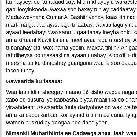
ku haysey, oo ku rafaadisay. Mid mid ayey u warays
qabiilooyinkooda, waxaa soo baxay nin ay caddaatay 
Madaxweynaha Cumar Al Bashiir yahay, kaas dhinac 
markiina garaac ayaa lagu bilaabay, waxaa lagu yiri:
ayaad leedahay! Waxaanu u qaadanay ineyba dhici ka
ama xirtaan! Kuwii kalena meel ayaa lagu ururshey
tubanahay cidi wax nama yeelin. Maxaa tihiin? Aniga
tahriibeysa oo masaakiina ayaanu nahay. Kooxdii Eri
meesha uu ku daadshey gaariguna waa la soo qaada
lasoo tubay.
Gawaarida ku fasaxa:
Waa taan idiin sheegay inaanu 16 cisho waxba naga 
xabo oo busura iyo kabbasha biyaa maalinka oo dhan
yiraahdeen: Gawaarida fuula dadyohow oo wax walba
ama ka cabbi kartaan xor ayaad u tihiin ee cuna. Iya
wateen buskud ay xoogaa noo daadiyeen.
Nimankii Muharibiinta ee Cadawga ahaa Ilaah waa