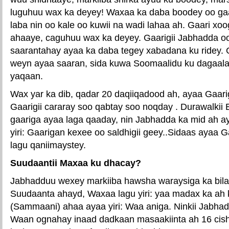
luguhuu wax ka deyey! Waxaa ka daba boodey oo gaa
laba nin oo kale oo kuwii na wadi lahaa ah. Gaari x
ahaaye, caguhuu wax ka deyey. Gaarigii Jabhadda o
saarantahay ayaa ka daba tegey xabadana ku ridey.
weyn ayaa saaran, sida kuwa Soomaalidu ku dagaalan
yaqaan.
Wax yar ka dib, qadar 20 daqiiqadood ah, ayaa Gaari
Gaarigii cararay soo qabtay soo noqday . Durawalkii E
gaariga ayaa laga qaaday, nin Jabhadda ka mid ah ay
yiri: Gaarigan kexee oo saldhigii geey..Sidaas ayaa 
lagu qaniimaystey.
Suudaantii Maxaa ku dhacay?
Jabhadduu wexey markiiba hawsha waraysiga ka bila
Suudaanta ahayd, Waxaa lagu yiri: yaa madax ka ah 
(Sammaani) ahaa ayaa yiri: Waa aniga. Ninkii Jabhad
Waan ognahay inaad dadkaan masaakiinta ah 16 ci