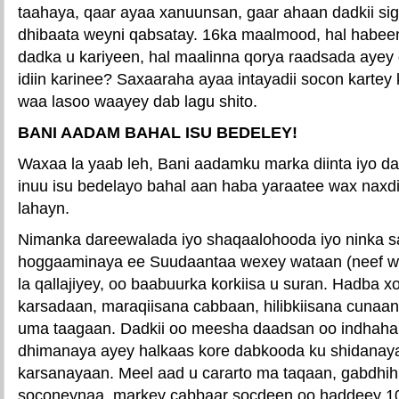
taahaya, qaar ayaa xanuunsan, gaar ahaan dadkii siga
dhibaata weyni qabsatay. 16ka maalmood, hal habeen
dadka u kariyeen, hal maalinna qorya raadsada aye
idiin karinee? Saxaaraha ayaa intayadii socon kartey 
waa lasoo waayey dab lagu shito.
BANI AADAM BAHAL ISU BEDELEY!
Waxaa la yaab leh, Bani aadamku marka diinta iyo 
inuu isu bedelayo bahal aan haba yaraatee wax naxdi
lahayn.
Nimanka dareewalada iyo shaqaalohooda iyo ninka saf
hoggaaminaya ee Suudaantaa wexey wataan (neef weyn
la qallajiyey, oo baabuurka korkiisa u suran. Hadba 
karsadaan, maraqiisana cabbaan, hilibkiisana cunaa
uma taagaan. Dadkii oo meesha daadsan oo indhaha
dhimanaya ayey halkaas kore dabkooda ku shidanay
karsanayaan. Meel aad u cararto ma taqaan, gabdhihi
soconeynaa, markey cabbaar socdeen oo haddeey 1