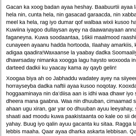
Gacan ka xoog badan ayaa heshay. Baabuurtii ayaa l
hela nin, cunta hela, nin gasacad garaacda, nin xabba
meel ka hela, rag iyo dumar qof walbaa wixii kusoo 
Kuwiina iyagoo dullaysan ayey na daawanayaan anna
faganeyna. Kuwa soodaantaa, 16kii maalmood raashin
cunayeen ayaanu hadda hortooda, Ilaahay amarkiis, 
adigaa qaadira!Waxaanse la yaabay dadka Soomaali
dhawrsaday nimanka xoogga lagu haysto woxooda in
darteed dadkii ku yaacay kama ay qayb gelin!
Xoogaa biya ah oo Jabhaddu wadatey ayey na siiyeen
horrayseyba dadka naftii ayaa kusoo noqotay. Koox
hoggaaminaya nin da’diisa aan is idhi waa dhawr iyo 
dheera mana gaabna. Waa nin dhuuban, cimaamad sh
ahaan ugu xiran, gar yar oo dhuuban ayuu leeyahay, 
shaati aad moodu kuwa paakistaanta oo kale oo sii 
yahay. Buug iyo qalin ayuu gacanta ku sitaa. Ragga 
lebbis maaha. Qaar ayaa dharka askarta lebbisan. 