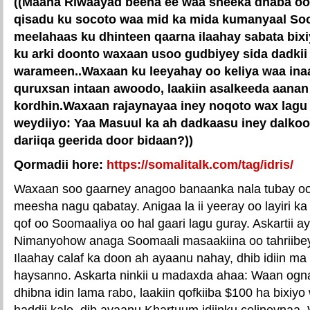
((Maaha Riwaayad beena ee waa sheeka dhaba oo
qisadu ku socoto waa mid ka mida kumanyaal So
meelahaas ku dhinteen qaarna ilaahay sabata bi
ku arki doonto waxaan usoo gudbiyey sida dadkii
warameen..Waxaan ku leeyahay oo keliya waa in
quruxsan intaan awoodo, laakiin asalkeeda aana
kordhin.Waxaan rajaynayaa iney noqoto wax lagu
weydiiyo: Yaa Masuul ka ah dadkaasu iney dalkoo
dariiqa geerida door bidaan?))
Qormadii hore:
https://somalitalk.com/tag/idris/
Waxaan soo gaarney anagoo banaanka nala tubay oo 
meesha nagu qabatay. Anigaa la ii yeeray oo layiri k
qof oo Soomaaliya oo hal gaari lagu guray. Askartii a
Nimanyohow anaga Soomaali masaakiina oo tahriibe
Ilaahay calaf ka doon ah ayaanu nahay, dhib idiin 
haysanno. Askarta ninkii u madaxda ahaa: Waan ognaha
dhibna idin lama rabo, laakiin qofkiiba $100 ha bixiyo
haddii kale, dib ayaanu Khartuum idiinku celineynaa. 