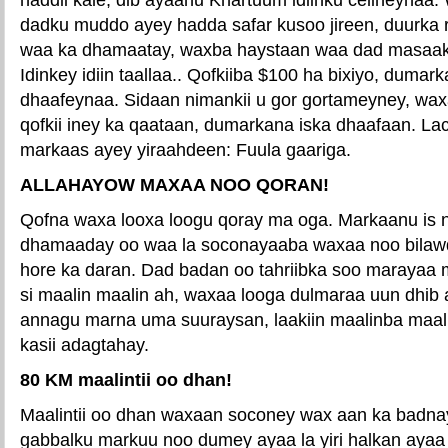
dadku muddo ayey hadda safar kusoo jireen, duurka 
waa ka dhamaatay, waxba haystaan waa dad masaakii
Idinkey idiin taallaa.. Qofkiiba $100 ha bixiyo, dumark
dhaafeynaa. Sidaan nimankii u gor gortameyney, wax
qofkii iney ka qaataan, dumarkana iska dhaafaan. Lac
markaas ayey yiraahdeen: Fuula gaariga.
ALLAHAYOW MAXAA NOO QORAN!
Qofna waxa looxa loogu qoray ma oga. Markaanu is n
dhamaaday oo waa la soconayaaba waxaa noo bilawd
hore ka daran. Dad badan oo tahriibka soo marayaa
si maalin maalin ah, waxaa looga dulmaraa uun dhib a
annagu marna uma suuraysan, laakiin maalinba maa
kasii adagtahay.
80 KM maalintii oo dhan!
Maalintii oo dhan waxaan soconey wax aan ka badna
gabbalku markuu noo dumey ayaa la yiri halkan ayaa