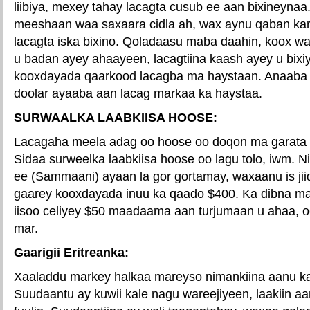
liibiya, mexey tahay lacagta cusub ee aan bixineynaa.
meeshaan waa saxaara cidla ah, wax aynu qaban kar
lacagta iska bixino. Qoladaasu maba daahin, koox wa
u badan ayey ahaayeen, lacagtiina kaash ayey u bix
kooxdayada qaarkood lacagba ma haystaan. Anaaba 
doolar ayaaba aan lacag markaa ka haystaa.
SURWAALKA LAABKIISA HOOSE:
Lacagaha meela adag oo hoose oo doqon ma garata 
Sidaa surweelka laabkiisa hoose oo lagu tolo, iwm. 
ee (Sammaani) ayaan la gor gortamay, waxaanu is jii
gaarey kooxdayada inuu ka qaado $400. Ka dibna ma
iisoo celiyey $50 maadaama aan turjumaan u ahaa, oo 
mar.
Gaarigii Eritreanka:
Xaaladdu markey halkaa mareyso nimankiina aanu ka
Suudaantu ay kuwii kale nagu wareejiyeen, laakiin aa