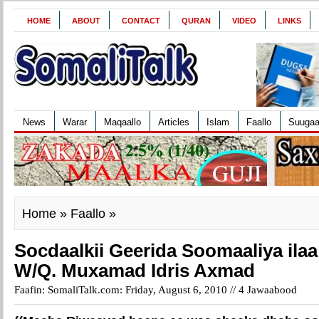
HOME
ABOUT
CONTACT
QURAN
VIDEO
LINKS
News
Warar
Maqaallo
Articles
Islam
Faallo
Suuga
Home
»
Faallo
»
Socdaalkii Geerida Soomaaliya ilaa 
W/Q. Muxamad Idris Axmad
Faafin: SomaliTalk.com: Friday, August 6, 2010 //
4 Jawaabood