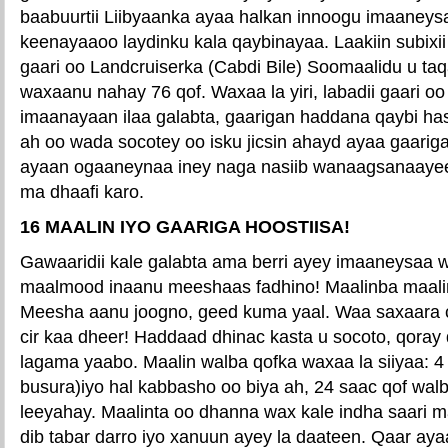
baabuurtii Liibyaanka ayaa halkan innoogu imaaneysa
keenayaaoo laydinku kala qaybinayaa. Laakiin subixii
gaari oo Landcruiserka (Cabdi Bile) Soomaalidu u t
waxaanu nahay 76 qof. Waxaa la yiri, labadii gaari o
imaanayaan ilaa galabta, gaarigan haddana qaybi has
ah oo wada socotey oo isku jicsin ahayd ayaa gaari
ayaan ogaaneynaa iney naga nasiib wanaagsanaaye
ma dhaafi karo.
16 MAALIN IYO GAARIGA HOOSTIISA!
Gawaaridii kale galabta ama berri ayey imaaneysaa 
maalmood inaanu meeshaas fadhino! Maalinba maalin
Meesha aanu joogno, geed kuma yaal. Waa saxaara c
cir kaa dheer! Haddaad dhinac kasta u socoto, qoray
lagama yaabo. Maalin walba qofka waxaa la siiyaa: 4 
busura)iyo hal kabbasho oo biya ah, 24 saac qof wal
leeyahay. Maalinta oo dhanna wax kale indha saari
dib tabar darro iyo xanuun ayey la daateen. Qaar ay