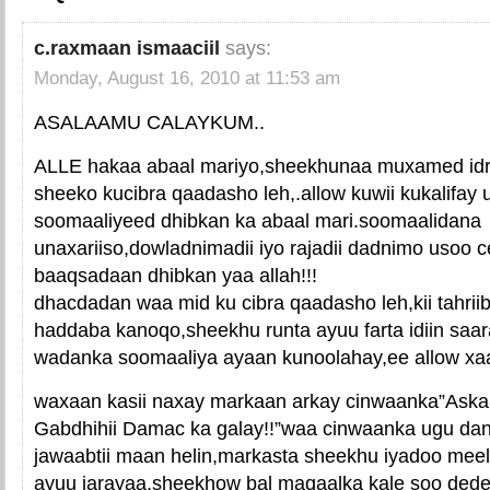
c.raxmaan ismaaciil
says:
Monday, August 16, 2010 at 11:53 am
ASALAAMU CALAYKUM..
ALLE hakaa abaal mariyo,sheekhunaa muxamed idri
sheeko kucibra qaadasho leh,.allow kuwii kukalifa
soomaaliyeed dhibkan ka abaal mari.soomaalidana
unaxariiso,dowladnimadii iyo rajadii dadnimo usoo ce
baaqsadaan dhibkan yaa allah!!!
dhacdadan waa mid ku cibra qaadasho leh,kii tahriib
haddaba kanoqo,sheekhu runta ayuu farta idiin saar
wadanka soomaaliya ayaan kunoolahay,ee allow xaa
waxaan kasii naxay markaan arkay cinwaanka”Askar
Gabdhihii Damac ka galay!!”waa cinwaanka ugu danb
jawaabtii maan helin,markasta sheekhu iyadoo me
ayuu jarayaa,sheekhow bal maqaalka kale soo dedej