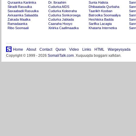
Quraanka Kariimka
Dr. Ibraahim
Sunta Halista
San
Siiradii Rasuulka
Cudurka AIDS
Dhibaatada Qurbaha
Sann
Saxaabadii Rasuulka
Cudurka Koleeraha
Taariikh Kooban
Sann
Axkaamka Salaadda
Cudurka Sonkorowga
Batroolka Soomaaliya
Sann
Zakada Maalka
Cudurka Jabtada
Heshiiska Badda
Sann
Ramadaanka
Caanaha Hooyo
Sarifka Lacagta
Sann
Ribo Soomaali
Xiriirka Caafimaadka
Khatarta Internetka
Sann
Home
About
Contact
Quran
Video
Links
HTML
Wargeysyada
Copyright © 1999 - 2026
SomaliTalk.com
. Xuquuqda boggani xafidan.