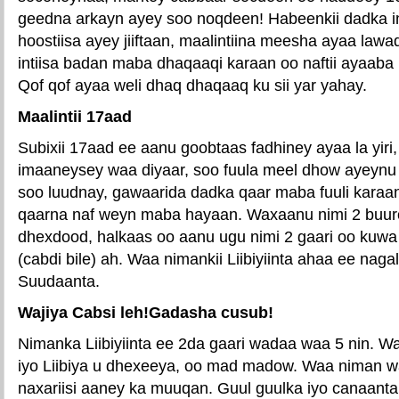
geedna arkayn ayey soo noqdeen! Habeenkii dadka in
hoostiisa ayey jiiftaan, maalintiina meesha ayaa law
intiisa badan maba dhaqaaqi karaan oo naftii ayaaba
Qof qof ayaa weli dhaq dhaqaaq ku sii yar yahay.
Maalintii 17aad
Subixii 17aad ee aanu goobtaas fadhiney ayaa la yiri, 
imaaneysey waa diyaar, soo fuula meel dhow ayeynu
soo luudnay, gawaarida dadka qaar maba fuuli karaan
qaarna naf weyn maba hayaan. Waxaanu nimi 2 buuro
dhexdood, halkaas oo aanu ugu nimi 2 gaari oo kuwa
(cabdi bile) ah. Waa nimankii Liibiyiinta ahaa ee nag
Suudaanta.
Wajiya Cabsi leh!Gadasha cusub!
Nimanka Liibiyiinta ee 2da gaari wadaa waa 5 nin. 
iyo Liibiya u dhexeeya, oo mad madow. Waa niman w
naxariisi aaney ka muuqan. Guul guulka iyo canaanta