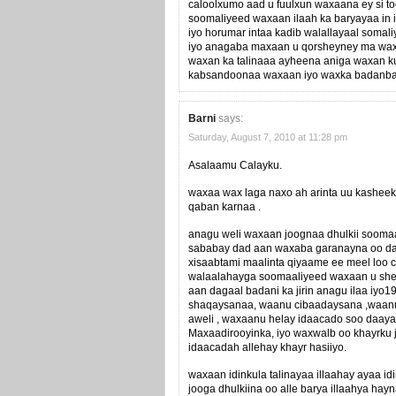
caloolxumo aad u fuulxun waxaana ey si t
soomaliyeed waxaan ilaah ka baryayaa in
iyo horumar intaa kadib walallayaal som
iyo anagaba maxaan u qorsheyney ma waxa
waxan ka talinaaa ayheena aniga waxan ku
kabsandoonaa waxaan iyo waxka badanba 
Barni
says:
Saturday, August 7, 2010 at 11:28 pm
Asalaamu Calayku.
waxaa wax laga naxo ah arinta uu kashee
qaban karnaa .
anagu weli waxaan joognaa dhulkii soomaa
sababay dad aan waxaba garanayna oo dada
xisaabtami maalinta qiyaame ee meel loo ca
walaalahayga soomaaliyeed waxaan u shee
aan dagaal badani ka jirin anagu ilaa iyo
shaqaysanaa, waanu cibaadaysana ,waanu
aweli , waxaanu helay idaacado soo daaya .
Maxaadirooyinka, iyo waxwalb oo khayrku j
idaacadah allehay khayr hasiiyo.
waxaan idinkula talinayaa illaahay ayaa idi
jooga dhulkiina oo alle barya illaahya hay