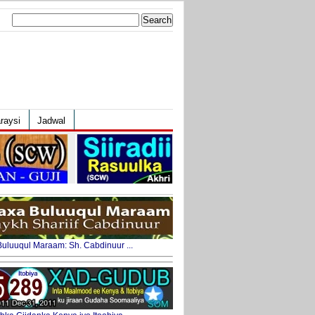
Search
for:
raysi
Jadwal
uluuqul Maraam: Sh. Cabdinuur ...