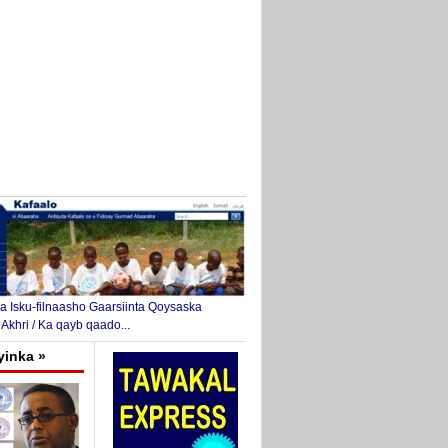
 Isku-filnaasho Gaarsiinta Qoysaska
 Akhri / Ka qayb qaado...
yinka »