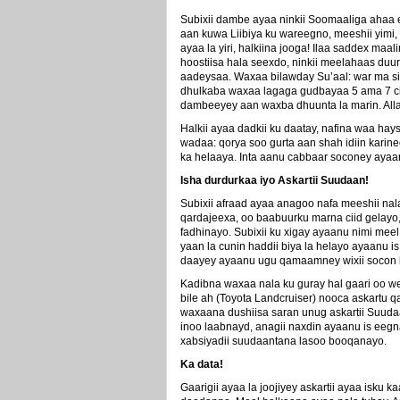
Subixii dambe ayaa ninkii Soomaaliga ahaa e
aan kuwa Liibiya ku wareegno, meeshii yimi, 
ayaa la yiri, halkiina jooga! Ilaa saddex ma
hoostiisa hala seexdo, ninkii meelahaas du
aadeysaa.
Waxaa bilawday Su’aal: war ma si
dhulkaba waxaa lagaga gudbayaa 5 ama 7 c
dambeeyey aan waxba dhuunta la marin. All
Halkii ayaa dadkii ku daatay, nafina waa h
wadaa: qorya soo gurta aan shah idiin kari
ka helaaya. Inta aanu cabbaar soconey ayaan
Isha durdurkaa iyo Askartii Suudaan!
Subixii afraad ayaa anagoo nafa meeshii nala
qardajeexa, oo baabuurku marna ciid gelayo,
fadhinayo. Subixii ku xigay ayaanu nimi meel
yaan la cunin haddii biya la helayo ayaanu is 
daayey ayaanu ugu qamaamney wixii socon kare
Kadibna waxaa nala ku guray hal gaari oo w
bile ah (Toyota Landcruiser) nooca askartu
waxaana dushiisa saran unug askartii Suudaa
inoo laabnayd, anagii naxdin ayaanu is eegn
xabsiyadii suudaantana lasoo booqanayo.
Ka data!
Gaarigii ayaa la joojiyey askartii ayaa isku