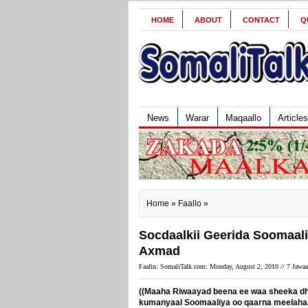
HOME
ABOUT
CONTACT
Q
News
Warar
Maqaallo
Articles
Home
»
Faallo
»
Socdaalkii Geerida Soomaaliy
Axmad
Faafin: SomaliTalk.com: Monday, August 2, 2010 //
7 Jawa
((Maaha Riwaayad beena ee waa sheeka dh
kumanyaal Soomaaliya oo qaarna meelahaa