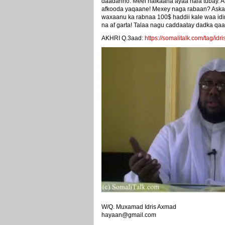
daadanno. Meel halkaana ayaa nala tubay. An
afkooda yaqaane! Mexey naga rabaan? Askar
waxaanu ka rabnaa 100$ haddii kale waa idin 
na af garta! Talaa nagu caddaatay dadka q
AKHRI Q.3aad:
https://somalitalk.com/tag/idris
W/Q. Muxamad Idris Axmad
hayaan@gmail.com