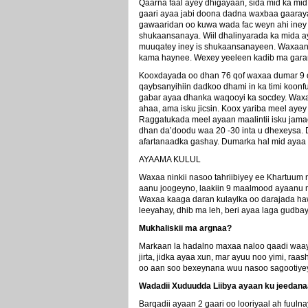
Qaarna faal ayey dhigayaan, sida mid ka mid
gaari ayaa jabi doona dadna waxbaa gaaraya
gawaaridan oo kuwa wada fac weyn ahi iney
shukaansanaya. Wiil dhalinyarada ka mida ay
muuqatey iney is shukaansanayeen. Waxaan k
kama haynee. Wexey yeeleen kadib ma garan
Kooxdayada oo dhan 76 qof waxaa dumar 9 oo
qaybsanyihiin dadkoo dhami in ka timi koonfur 
gabar ayaa dhanka waqooyi ka socdey. Waxaa
ahaa, ama isku jicsin. Koox yariba meel aye
Raggatukada meel ayaan maalintii isku jama
dhan da’doodu waa 20 -30 inta u dhexeysa.
afartanaadka gashay. Dumarka hal mid ayaa 
AYAAMA KULUL
Waxaa ninkii nasoo tahriibiyey ee Khartuum
aanu joogeyno, laakiin 9 maalmood ayaanu 
Waxaa kaaga daran kulaylka oo darajada haw
leeyahay, dhib ma leh, beri ayaa laga gud
Mukhaliskii ma argnaa?
Markaan la hadalno maxaa naloo qaadi waay
jirta, jidka ayaa xun, mar ayuu noo yimi, raa
oo aan soo bexeynana wuu nasoo sagootiyey
Wadadii Xuduudda Liibya ayaan ku jeedana
Barqadii ayaan 2 gaari oo looriyaal ah fuul