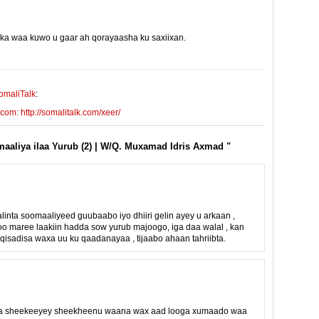
yinka waa kuwo u gaar ah qorayaasha ku saxiixan.
E-mail Link
Xiriiriye
omaliTalk
:
m: http://somalitalk.com/xeer/
aaliya ilaa Yurub (2) | W/Q. Muxamad Idris Axmad "
inta soomaaliyeed guubaabo iyo dhiiri gelin ayey u arkaan ,
oo maree laakiin hadda sow yurub majoogo, iga daa walal , kan
, qisadisa waxa uu ku qaadanayaa , tijaabo ahaan tahriibta.
a sheekeeyey sheekheenu waana wax aad looga xumaado waa