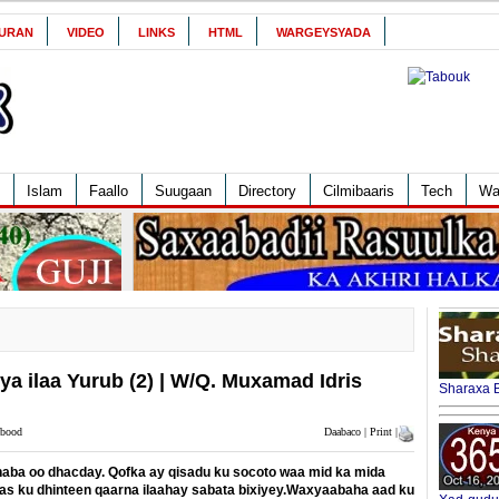
URAN
VIDEO
LINKS
HTML
WARGEYSYADA
Islam
Faallo
Suugaan
Directory
Cilmibaaris
Tech
Wa
a ilaa Yurub (2) | W/Q. Muxamad Idris
Sharaxa B
abood
Daabaco | Print |
aba oo dhacday. Qofka ay qisadu ku socoto waa mid ka mida
s ku dhinteen qaarna ilaahay sabata bixiyey.Waxyaabaha aad ku