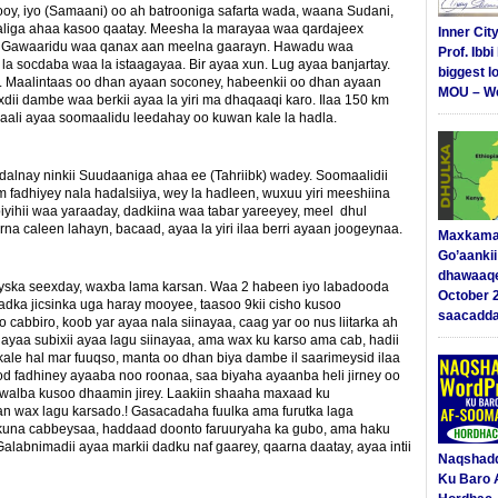
oy, iyo (Samaani) oo ah batrooniga safarta wada, waana Sudani,
aliga ahaa kasoo qaatay. Meesha la marayaa waa qardajeex
Inner Cit
ha. Gawaaridu waa qanax aan meelna gaarayn. Hawadu waa
Prof. Ibb
la socdaba waa la istaagayaa. Bir ayaa xun. Lug ayaa banjartay.
biggest l
a. Maalintaas oo dhan ayaan soconey, habeenkii oo dhan ayaan
MOU – We
dii dambe waa berkii ayaa la yiri ma dhaqaaqi karo. Ilaa 150 km
ali ayaa soomaalidu leedahay oo kuwan kale la hadla.
dalnay ninkii Suudaaniga ahaa ee (Tahriibk) wadey. Soomaalidii
m fadhiyey nala hadalsiiya, wey la hadleen, wuxuu yiri meeshiina
biyihii waa yaraaday, dadkiina waa tabar yareeyey, meel dhul
 caleen lahayn, bacaad, ayaa la yiri ilaa berri ayaan joogeynaa.
Maxkama
Go’aanki
dhawaaq
ayska seexday, waxba lama karsan. Waa 2 habeen iyo labadooda
October 
adka jicsinka uga haray mooyee, taasoo 9kii cisho kusoo
saacadd
 cabbiro, koob yar ayaa nala siinayaa, caag yar oo nus liitarka ah
ayaa subixii ayaa lagu siinayaa, ama wax ku karso ama cab, hadii
kale hal mar fuuqso, manta oo dhan biya dambe il saarimeysid ilaa
d fadhiney ayaaba noo roonaa, saa biyaha ayaanba heli jirney oo
walba kusoo dhaamin jirey. Laakiin shaaha maxaad ku
n wax lagu karsado.! Gasacadaha fuulka ama furutka laga
kuna cabbeysaa, haddaad doonto faruuryaha ka gubo, ama haku
labnimadii ayaa markii dadku naf gaarey, qaarna daatay, ayaa intii
Naqshad
Ku Baro 