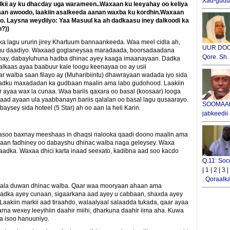
Xad-gudub
dkii ay ku dhacday uga warameen..Waxaan ku leeyahay oo keliya
aan awoodo, laakiin asalkeeda aanan waxba ku kordhin.Waxaan
to. Laysna weydiiyo: Yaa Masuul ka ah dadkaasu iney dalkoodi ka
n?))
 lagu ururin jirey Khartuum bannaankeeda. Waa meel cidla ah,
UUR DOOX
agu daadiyo. Waxaad goglaneysaa maradaada, boorsadaadana
Qore. Sh
ahay, dabayluhuna hadba dhinac ayey kaaga imaanayaan. Dadka
lkaas ayaa baabuur kale loogu keenayaa oo ay usii
 walba saan filayo ay (Muharibiintu) dhawrayaan wadada iyo sida
dadku maxadadan ka gudbaan maalin ama labo gudohood. Laakiin
 ayaa wax la cunaa. Waa bariis qaxara oo basal (koosaar) looga
aad ayaan ula yaabbanayn bariis qalalan oo basal lagu qusaarayo.
SOOMAALI
ysey sida hoteel (5 Star) ah oo aan la heli Karin.
jabkeedii
soo baxnay meeshaas in dhaqsi nalooka qaadi doono maalin ama
aan fadhiney oo dabayshu dhinac walba naga geleysey. Waxa
adka. Waxaa dhici karta inaad seexato, kadibna aad soo kacdo
Q.11: Soc
|
1
|
2
|
3
|
.
Qoraalka
ala duwan dhinac walba. Qaar waa mooryaan ahaan ama
adka ayey cunaan, sigaarkana aad ayey u cabbaan, shaxda ayey
Laakiin markii aad tiraahdo, walaalyaal salaadda tukada, qaar ayaa
na wexey leeyihiin daahir miihi, dharkuna daahir iima aha. Kuwa
a isoo hanuuniyo.