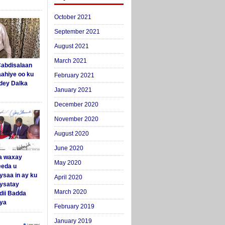
October 2021
September 2021
August 2021
March 2021
abdisalaan
aahiye oo ku
February 2021
dey Dalka
January 2021
December 2020
November 2020
August 2020
June 2020
a waxay
May 2020
eda u
ysaa in ay ku
April 2020
aysatay
March 2020
ii Badda
ya
February 2019
January 2019