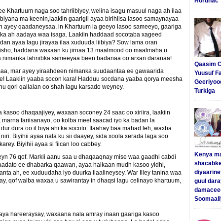
Hordhac
e Khartuum naga soo tahriibiyey, welina isagu masuul naga ah ilaa
biyana ma keenin,laakiin gaarigii ayaa birihiisa lasoo samaynayaa
alin ayey qaadaneysaa, in Khartuum la geeyo lasoo sameeyo, gaariga
urka ah aadaya waa isaga. Laakiin haddaad socotaba xageed
dan ayaa lagu jirayaa ilaa xuduuda liibiya? Sow lama oran
isho, haddana waxaan ku jirnaa 13 maalmood oo maalmaha u
a nimanka tahriibka sameeyaa been badanaa oo arxan daranaa!
Qaasim C
aysaa, mar ayey yiraahdeen nimanka suudaantaa ee gawaarida
Yuusuf F
nee! Laakiin yaaba socon kara! Hadduu socdana yaaba qorya meesha
Geeriyoo
u qori qallalan oo shah lagu karsado weyney.
Turkiga
 kasoo dhaqaajiyey, waxaan soconey 24 saac oo xiriira, laakiin
 marna fariisanayo, oo kolba meel saacad iyo ka badan la
 dur dura oo il biya ahi ka socoto. Ilaahay baa mahad leh, waxba
niri. Biyihii ayaa nala ku sii daayey, sida xoola xerada laga soo
y. Biyihii ayaa si fiican loo cabbey.
Kenya m
eyn 76 qof. Markii aanu saa u dhaqaaqnay mise waa gaadhi cabdi
shacabke
 qaadato ee dhabarka qaawan, ayaa halkaan mudh kasoo yidhi,
diyaarine
nta ah, ee xuduudaha iyo duurka ilaalineysey. War Illey tanina waa
ay, qof walba waxaa u sawirantay in dhaqsi lagu celinayo khartuum,
guul dar
damaceed
Soomaali
 kaaya hareeraysay, waxaana nala amray inaan gaariga kasoo