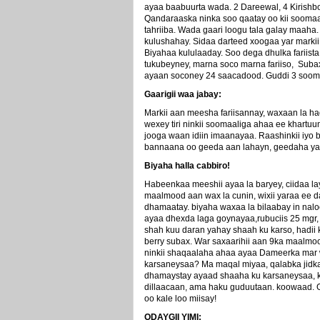
ayaa baabuurta wada. 2 Dareewal, 4 Kirishbo
Qandaraaska ninka soo qaatay oo kii sooma
tahriiba. Wada gaari loogu tala galay maa
kulushahay. Sidaa darteed xoogaa yar markii 
Biyahaa kululaaday. Soo dega dhulka fariist
tukubeyney, marna soco marna fariiso, Subax
ayaan soconey 24 saacadood. Guddi 3 sooma
Gaarigii waa jabay:
Markii aan meesha fariisannay, waxaan la ha
wexey tiri ninkii soomaaliga ahaa ee khartuu
jooga waan idiin imaanayaa. Raashinkii iyo 
bannaana oo geeda aan lahayn, geedaha yarna
Biyaha halla cabbiro!
Habeenkaa meeshii ayaa la baryey, ciidaa l
maalmood aan wax la cunin, wixii yaraa ee d
dhamaatay. biyaha waxaa la bilaabay in naloo
ayaa dhexda laga goynayaa,rubuciis 25 mgr, 
shah kuu daran yahay shaah ku karso, hadii 
berry subax. War saxaarihii aan 9ka maalmoo
ninkii shaqaalaha ahaa ayaa Dameerka mar 
karsaneysaa? Ma maqal miyaa, qalabka jidka
dhamaystay ayaad shaaha ku karsaneysaa, 
dillaacaan, ama haku guduutaan. koowaad. Ga
oo kale loo miisay!
ODAYGII YIMI: