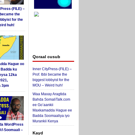
yPress-(FILE) –
i became the
obbyist for the
ird huh!
Qoraal cusub
dda Hague oo
Inner CityPress-(FILE) –
i Badda ku
Prof. Ibbi became the
eysa 12ka
biggest lobbyist for the
2021,
MOU – Weird huh!
a 3pm
Waa Maxay Aragtida
Bahda SomaliTalk.com
ee Go’aankii
Maxkamadda Hague ee
Badda Soomaaliya iyo
Murankii Kenya
da WordPress
Af-Soomaali –
Kayd