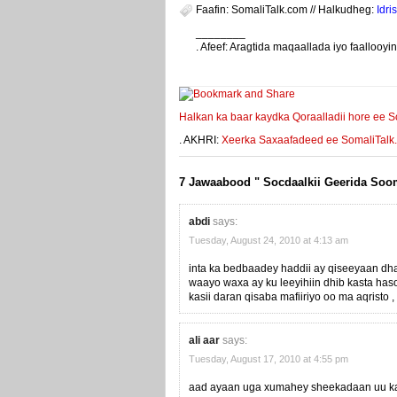
Faafin: SomaliTalk.com // Halkudheg:
Idris
________
. Afeef: Aragtida maqaallada iyo faalloo
weeyey
Halkan ka baar kaydka Qoraalladii hore ee S
. AKHRI:
Xeerka Saxaafadeed ee SomaliTalk.co
7 Jawaabood " Socdaalkii Geerida Soom
abdi
says:
Tuesday, August 24, 2010 at 4:13 am
inta ka bedbaadey haddii ay qiseeyaan dhal
waayo waxa ay ku leeyihiin dhib kasta has
kasii daran qisaba mafiiriyo oo ma aqristo 
ali aar
says:
Tuesday, August 17, 2010 at 4:55 pm
aad ayaan uga xumahey sheekadaan uu k