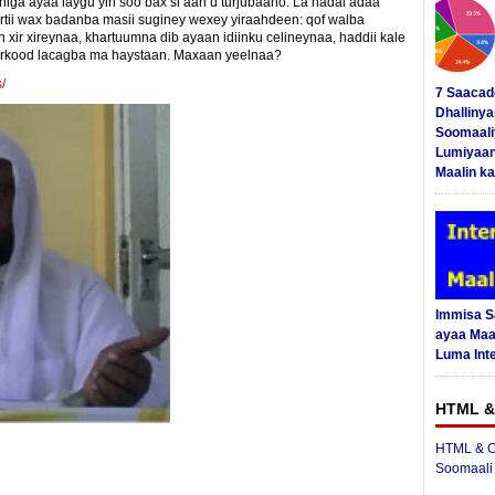
iga ayaa laygu yiri soo bax si aan u turjubaano. La hadal adaa
tii wax badanba masii suginey wexey yiraahdeen: qof walba
xir xireynaa, khartuumna dib ayaan idiinku celineynaa, haddii kale
aarkood lacagba ma haystaan. Maxaan yeelnaa?
/
7 Saacad
Dhalliny
Soomaali
Lumiyaan
Maalin ka
Immisa 
ayaa Maal
Luma Int
HTML &
HTML & C
Soomaali