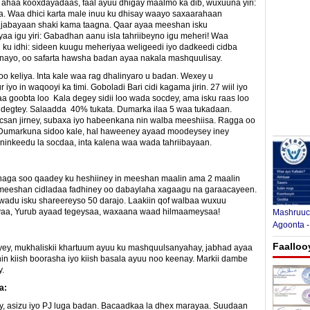
 ahaa kooxdayadaas, faal ayuu dhigay maalmo ka dib, wuxuuna yiri:
. Waa dhici karta male inuu ku dhisay waayo saxaarahaan
 jabayaan shaki kama taagna. Qaar ayaa meeshan isku
aa igu yiri: Gabadhan aanu isla tahriibeyno igu meheri! Waa
u idhi: sideen kuugu meheriyaa weligeedi iyo dadkeedi cidba
ayo, oo safarta hawsha badan ayaa nakala mashquulisay.
 keliya. Inta kale waa rag dhalinyaro u badan. Wexey u
iyo in waqooyi ka timi. Goboladi Bari cidi kagama jirin. 27 wiil iyo
 goobta loo Kala degey sidii loo wada socdey, ama isku raas loo
y degtey. Salaadda 40% tukata. Dumarka ilaa 5 waa tukadaan.
csan jirney, subaxa iyo habeenkana nin walba meeshiisa. Ragga oo
 Dumarkuna sidoo kale, hal haweeney ayaad moodeysey iney
ninkeedu la socdaa, inta kalena waa wada tahriibayaan.
 naga soo qaadey ku heshiiney in meeshan maalin ama 2 maalin
meeshan cidladaa fadhiney oo dabaylaha xagaagu na garaacayeen.
adu isku shareereyso 50 darajo. Laakiin qof walbaa wuxuu
bayaa, Yurub ayaad tegeysaa, waxaana waad hilmaameysaa!
Mashruuca
Agoonta -
Faalloo
ey, mukhaliskii khartuum ayuu ku mashquulsanyahay, jabhad ayaa
shin kiish boorasha iyo kiish basala ayuu noo keenay. Markii dambe
.
a:
nay, asizu iyo PJ luga badan. Bacaadkaa la dhex marayaa. Suudaan