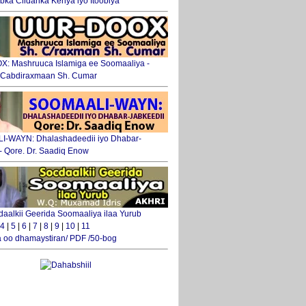
ka Ciidanka Kenya iyo Itoobiya
: Mashruuca Islamiga ee Soomaaliya -
. Cabdiraxmaan Sh. Cumar
-WAYN: Dhalashadeedii iyo Dhabar-
 - Qore. Dr. Saadiq Enow
daalkii Geerida Soomaaliya ilaa Yurub
4
|
5
|
6
|
7
|
8
|
9
|
10
|
11
 oo dhamaystiran/ PDF /50-bog