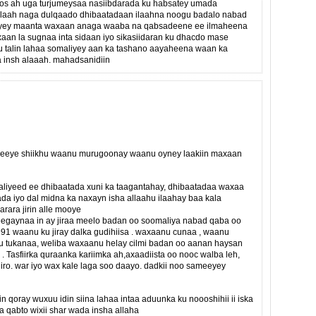
oos ah uga turjumeysaa nasiibdarada ku habsatey umada
 ilaah naga dulqaado dhibaatadaan ilaahna noogu badalo nabad
aliyey maanta waxaan anaga waaba na qabsadeene ee ilmaheena
an la sugnaa inta sidaan iyo sikasiidaran ku dhacdo mase
 talin lahaa somaliyey aan ka tashano aayaheena waan ka
insh alaaah. mahadsanidiin
keeye shiikhu waanu murugoonay waanu oyney laakiin maxaan
liyeed ee dhibaatada xuni ka taagantahay, dhibaatadaa waxaa
 iyo dal midna ka naxayn isha allaahu ilaahay baa kala
rara jirin alle mooye
gaynaa in ay jiraa meelo badan oo soomaliya nabad qaba oo
1991 waanu ku jiray dalka gudihiisa . waxaanu cunaa , waanu
 tukanaa, weliba waxaanu helay cilmi badan oo aanan haysan
 Tasfiirka quraanka kariimka ah,axaadiista oo nooc walba leh,
iro. war iyo wax kale laga soo daayo. dadkii noo sameeyey
in qoray wuxuu idin siina lahaa intaa aduunka ku noooshihii ii iska
na qabto wixii shar wada insha allaha