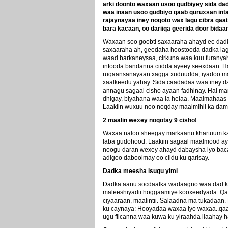
arki doonto waxaan usoo gudbiyey sida da
waa inaan usoo gudbiyo qaab quruxsan int
rajaynayaa iney noqoto wax lagu cibra qaa
bara kacaan, oo dariiqa geerida door bidaa
Waxaan soo goobti saxaaraha ahayd ee dadka
saxaaraha ah, geedaha hoostooda dadka l
waad barkaneysaa, cirkuna waa kuu furany
intooda bandanna ciidda ayeey seexdaan. Ha
ruqaansanayaan xagga xuduudda, iyadoo mar
xaalkeedu yahay. Sida caadadaa waa iney 
annagu sagaal cisho ayaan fadhinay. Hal mar
dhigay, biyahana waa la helaa. Maalmahaas 
Laakiin wuxuu noo noqday maalmihii ka damba
2 maalin wexey noqotay 9 cisho!
Waxaa naloo sheegay markaanu khartuum ka
laba gudohood. Laakiin sagaal maalmood ay
noogu daran wexey ahayd dabaysha iyo baca
adigoo daboolmay oo ciidu ku qarisay.
Dadka meesha isugu yimi
Dadka aanu socdaalka wadaagno waa dad k
maleeshiyadii hoggaamiye kooxeedyada. Qa
ciyaaraan, maalintii. Salaadna ma tukadaan. 
ku caynaya: Hooyadaa waxaa iyo waxaa..qaar
ugu fiicanna waa kuwa ku yiraahda ilaahay h