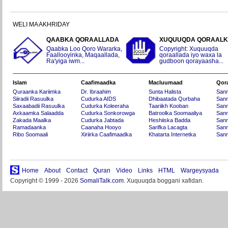
WELI MA AKHRIDAY
QAABKA QORAALLADA
XUQUUQDA QORAAL
Qaabka Loo Qoro Wararka,
Copyright: Xuquuqda
Faallooyinka, Maqaallada,
qoraallada iyo waxa la
Ra'yiga iwm...
gudboon qorayaasha...
Islam
Caafimaadka
Macluumaad
Qor
Quraanka Kariimka
Dr. Ibraahim
Sunta Halista
San
Siiradii Rasuulka
Cudurka AIDS
Dhibaatada Qurbaha
Sann
Saxaabadii Rasuulka
Cudurka Koleeraha
Taariikh Kooban
Sann
Axkaamka Salaadda
Cudurka Sonkorowga
Batroolka Soomaaliya
Sann
Zakada Maalka
Cudurka Jabtada
Heshiiska Badda
Sann
Ramadaanka
Caanaha Hooyo
Sarifka Lacagta
Sann
Ribo Soomaali
Xiriirka Caafimaadka
Khatarta Internetka
Sann
Home
About
Contact
Quran
Video
Links
HTML
Wargeysyada
Copyright © 1999 - 2026
SomaliTalk.com
. Xuquuqda boggani xafidan.