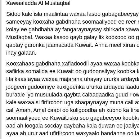
Xawaaladda Al Mustaqbal
Sidoo kale isla maalintaa waxaa lasoo gabagabeeyay
sameeyay kooxaha gabdhaha soomaaliyeed ee reer 
kolay ee gabdhaha ay fangaraynaysay shirkada xawa
Mustaqbal. Waxaa kasoo qayb galay lix kooxood oo 
qabtay garonka jaamacada Kuwait. Ahna meel xiran o
inay galaan.
Kooxahaas gabdhaha xafladoodii ayaa waxaa koobka
safiirka somalida ee Kuwait oo gudoonsiiyay koobka k
Halkaas ayaa waxaa majaraha uhayay ururka ardayd
joogeen gudoomiye kuxigeenka ururka ardayda faa
buraale iyo musuulada qaybta calaaqaadka guud Fow
kale waxaa si firfircoon uga shaqaynayay muna cal
cali Aman, Amal caabi oo kuligoodba ah xubno ka ti
soomaaliyeed ee Kuwait.isku soo gagabeeyoo koobk
aad ah loogala socday qaybaha kala duwan ee jaaliy
ayaa ah urur aad ufirfircoon waxyaalo bandanna oo l