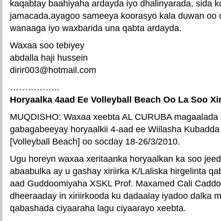
kaqabtay baahiyaha ardayda iyo dhalinyarada, sida k
jamacada,ayagoo sameeya koorasyo kala duwan oo
wanaaga iyo waxbarida una qabta ardayda.
Waxaa soo tebiyey
abdalla haji hussein
dirir003@hotmail.com
……………..
Horyaalka 4aad Ee Volleyball Beach Oo La Soo Xi
MUQDISHO: Waxaa xeebta AL CURUBA magaalada M
gabagabeeyay horyaalkii 4-aad ee Wiilasha Kubadda
[Volleyball Beach] oo socday 18-26/3/2010.
Ugu horeyn waxaa xeritaanka horyaalkan ka soo jeed
abaabulka ay u gashay xiriirka K/Laliska hirgelinta 
aad Guddoomiyaha XSKL Prof. Maxamed Cali Caddo
dheeraaday in xiriirkooda ku dadaalay iyadoo dalka m
qabashada ciyaaraha lagu ciyaarayo xeebta.