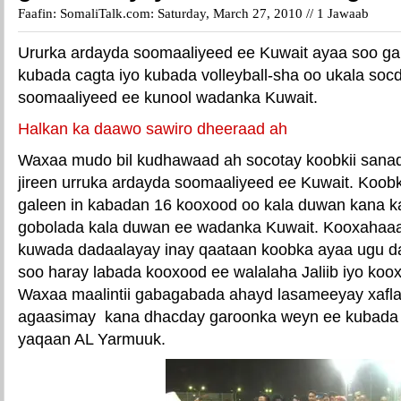
Faafin: SomaliTalk.com: Saturday, March 27, 2010 //
1 Jawaab
Ururka ardayda soomaaliyeed ee Kuwait ayaa soo 
kubada cagta iyo kubada volleyball-sha oo ukala soc
soomaaliyeed ee kunool wadanka Kuwait.
Halkan ka daawo sawiro dheeraad ah
Waxaa mudo bil kudhawaad ah socotay koobkii sana
jireen urruka ardayda soomaaliyeed ee Kuwait. Koob
galeen in kabadan 16 kooxood oo kala duwan kana k
gobolada kala duwan ee wadanka Kuwait. Kooxahaa
kuwada dadaalayay inay qaataan koobka ayaa ugu da
soo haray labada kooxood ee walalaha Jaliib iyo ko
Waxaa maalintii gabagabada ahayd lasameeyay xafla
agaasimay kana dhacday garoonka weyn ee kubada 
yaqaan AL Yarmuuk.