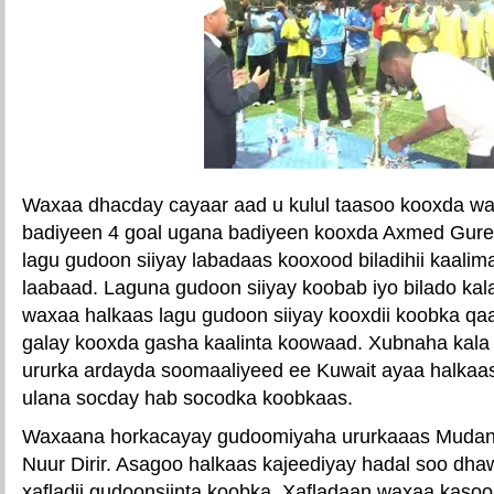
Waxaa dhacday cayaar aad u kulul taasoo kooxda wal
badiyeen 4 goal ugana badiyeen kooxda Axmed Gure
lagu gudoon siiyay labadaas kooxood biladihii kaali
laabaad. Laguna gudoon siiyay koobab iyo bilado kal
waxaa halkaas lagu gudoon siiyay kooxdii koobka qaa
galay kooxda gasha kaalinta koowaad. Xubnaha kal
ururka ardayda soomaaliyeed ee Kuwait ayaa halkaas
ulana socday hab socodka koobkaas.
Waxaana horkacayay gudoomiyaha ururkaaas Mudan
Nuur Dirir. Asagoo halkaas kajeediyay hadal soo dhaw
xafladii gudoonsiinta koobka. Xafladaan waxaa kasoo 