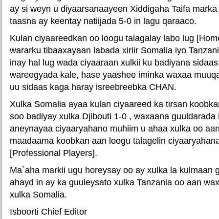
ay si weyn u diyaarsanaayeen Xiddigaha Taifa marka l
taasna ay keentay natiijada 5-0 in lagu qaraaco.
Kulan ciyaareedkan oo loogu talagalay labo lug [H
wararku tibaaxayaan labada xiriir Somalia iyo Tanzan
inay hal lug wada ciyaaraan xulkii ku badiyana sidaa
wareegyada kale, hase yaashee iminka waxaa muuqa
uu sidaas kaga haray isreebreebka CHAN.
Xulka Somalia ayaa kulan ciyaareed ka tirsan koob
soo badiyay xulka Djibouti 1-0 , waxaana guuldarada
aneynayaa ciyaaryahano muhiim u ahaa xulka oo aan 
maadaama koobkan aan loogu talagelin ciyaaryahana
[Professional Players].
Ma`aha markii ugu horeysay oo ay xulka la kulmaan 
ahayd in ay ka guuleysato xulka Tanzania oo aan w
xulka Somalia.
Isboorti Chief Editor