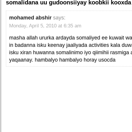
somalidana uu gudoonsiiyay koobkii kooxda 
mohamed abshir
says:
Monday, April 5, 2010 at 6:35 am
masha allah ururka ardayda somaliyed ee kuwait waa
in badanna isku keenay jaaliyada activities kala d
isku xiran huwanna somalinimo iyo qiimihii rasmiga
yaqaanay. hambalyo hambalyo horay usocda