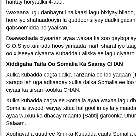
hantay horyaalkii 4-aad.
Waxaana ugu danbayntii halkaasi lagu bixiyay bilado
hore iyo shahaadooyin la guddoonsiiyay dadkii gacan
qabsoomidda horyaalkan.
Daawashada ciyaartan ayaa waxaa ka soo qeybgalay m
G.O.S iyo xiriirada hoos yimaada marti sharaf iyo ta
oo xiiseeya ciyaarta Kubadda Laliska ee lagu ciyaaro
Xiddigaha Taifa Oo Somalia Ka Saaray CHAN
Xulka kubadda cagta dalka Tanzania ee loo yaqaan [Ta
xarago leh uga adkaaday xulka dalka Somalia ee loo
ciyaar ka tirsan koobka CHAN.
Xulka kubadda cagta ee Somalia ayaa waxaa lagu dhu
Somalia awoodi wayay xitaa hal gool in ay la yimaad
ayaa wuxuu ka dhacay maanta [Sabti] garoonka Uhu
Salaam.
Xoghayaha guud ee Xiriirka Kubadda cagta Somalia 