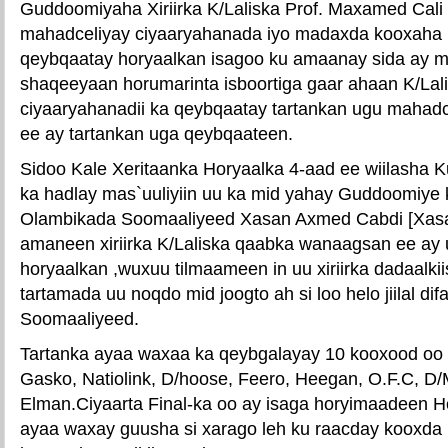
Guddoomiyaha Xiriirka K/Laliska Prof. Maxamed Cal
mahadceliyay ciyaaryahanada iyo madaxda kooxaha i
qeybqaatay horyaalkan isagoo ku amaanay sida ay m
shaqeeyaan horumarinta isboortiga gaar ahaan K/La
ciyaaryahanadii ka qeybqaatay tartankan ugu mahadce
ee ay tartankan uga qeybqaateen.
Sidoo Kale Xeritaanka Horyaalka 4-aad ee wiilasha 
ka hadlay mas`uuliyiin uu ka mid yahay Guddoomiye
Olambikada Soomaaliyeed Xasan Axmed Cabdi [Xas
amaneen xiriirka K/Laliska qaabka wanaagsan ee ay
horyaalkan ,wuxuu tilmaameen in uu xiriirka dadaalk
tartamada uu noqdo mid joogto ah si loo helo jiilal dif
Soomaaliyeed.
Tartanka ayaa waxaa ka qeybgalayay 10 kooxood oo 
Gasko, Natiolink, D/hoose, Feero, Heegan, O.F.C, D/
Elman.Ciyaarta Final-ka oo ay isaga horyimaadeen 
ayaa waxay guusha si xarago leh ku raacday kooxda