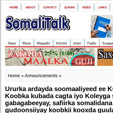
HOME
ABOUT
CONTACT
QURAN
VIDEO
LINKS
News
Warar
Maqaallo
Articles
Islam
Faallo
Suuga
Home
»
Announcements
»
Ururka ardayda soomaaliyeed ee K
Koobka kubada cagta iyo Koleyga
gabagabeeyay, safiirka somalidana
gudoonsiiyay koobkii kooxda guul