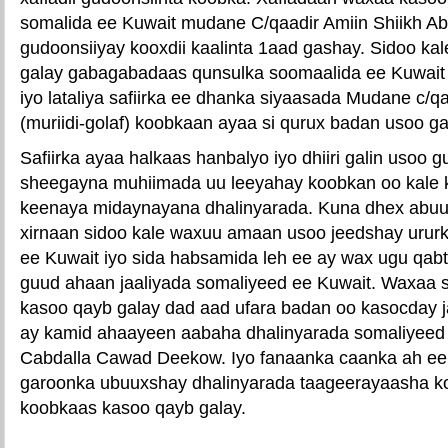
somalida ee Kuwait mudane C/qaadir Amiin Shiikh A
gudoonsiiyay kooxdii kaalinta 1aad gashay. Sidoo k
galay gabagabadaas qunsulka soomaalida ee Kuwai
iyo lataliya safiirka ee dhanka siyaasada Mudane c/
(muriidi-golaf) koobkaan ayaa si qurux badan usoo 
Safiirka ayaa halkaas hanbalyo iyo dhiiri galin usoo 
sheegayna muhiimada uu leeyahay koobkan oo kale 
keenaya midaynayana dhalinyarada. Kuna dhex abuura 
xirnaan sidoo kale waxuu amaan usoo jeedshay urur
ee Kuwait iyo sida habsamida leh ee ay wax ugu qabt
guud ahaan jaaliyada somaliyeed ee Kuwait. Waxaa s
kasoo qayb galay dad aad ufara badan oo kasocday j
ay kamid ahaayeen aabaha dhalinyarada somaliyeed
Cabdalla Cawad Deekow. Iyo fanaanka caanka ah e
garoonka ubuuxshay dhalinyarada taageerayaasha k
koobkaas kasoo qayb galay.