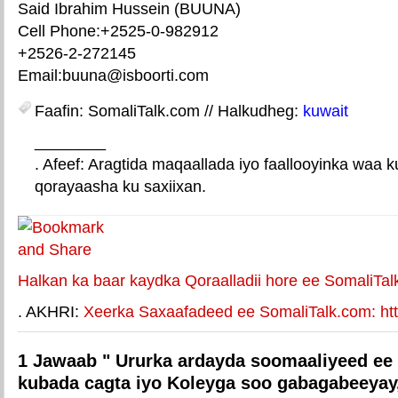
Said Ibrahim Hussein (BUUNA)
Cell Phone:+2525-0-982912
+2526-2-272145
Email:buuna@isboorti.com
Faafin: SomaliTalk.com // Halkudheg:
kuwait
________
. Afeef: Aragtida maqaallada iyo faallooyinka waa 
qorayaasha ku saxiixan.
E-mail Link
Xiriiriye weey
Halkan ka baar kaydka Qoraalladii hore ee SomaliTal
. AKHRI:
Xeerka Saxaafadeed ee SomaliTalk.com: http
1 Jawaab " Ururka ardayda soomaaliyeed ee
kubada cagta iyo Koleyga soo gabagabeeyay,