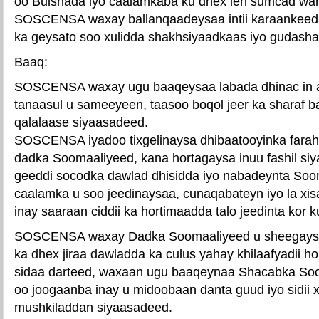
oo Bulshada iyo caalamkaba ku dhex leh sumcad wa
SOSCENSA waxay ballanqaadeysaa intii karaankeed
ka geysato soo xulidda shakhsiyaadkaas iyo gudasha
Baaq:
SOSCENSA waxay ugu baaqeysaa labada dhinac in a
tanaasul u sameeyeen, taasoo boqol jeer ka sharaf b
qalalaase siyaasadeed.
SOSCENSA iyadoo tixgelinaysa dhibaatooyinka farah
dadka Soomaaliyeed, kana hortagaysa inuu fashil s
geeddi socodka dawlad dhisidda iyo nabadeynta Soo
caalamka u soo jeedinaysaa, cunaqabateyn iyo la xi
inay saaraan ciddii ka hortimaadda talo jeedinta kor 
SOSCENSA waxay Dadka Soomaaliyeed u sheegaysaa
ka dhex jiraa dawladda ka culus yahay khilaafyadii hor
sidaa darteed, waxaan ugu baaqeynaa Shacabka Soo
oo joogaanba inay u midoobaan danta guud iyo sidii x
mushkiladdan siyaasadeed.