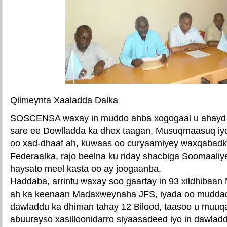
Qiimeynta Xaaladda Dalka
SOSCENSA waxay in muddo ahba xogogaal u ahayd 
sare ee Dowlladda ka dhex taagan, Musuqmaasuq iyo
oo xad-dhaaf ah, kuwaas oo curyaamiyey waxqabadk
Federaalka, rajo beelna ku riday shacbiga Soomaaliy
haysato meel kasta oo ay joogaanba.
Haddaba, arrintu waxay soo gaartay in 93 xildhibaan 
ah ka keenaan Madaxweynaha JFS, iyada oo muddadii
dawladdu ka dhiman tahay 12 Bilood, taasoo u muuqa
abuurayso xasilloonidarro siyaasadeed iyo in dawladd