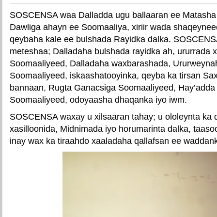
SOSCENSA waa Dalladda ugu ballaaran ee Matasha 
Dawliga ahayn ee Soomaaliya, xiriir wada shaqeyne
qeybaha kale ee bulshada Rayidka dalka. SOSCENSA
meteshaa; Dalladaha bulshada rayidka ah, ururrada x
Soomaaliyeed, Dalladaha waxbarashada, Ururweyna
Soomaaliyeed, iskaashatooyinka, qeyba ka tirsan S
bannaan, Rugta Ganacsiga Soomaaliyeed, Hay’add
Soomaaliyeed, odoyaasha dhaqanka iyo iwm.
SOSCENSA waxay u xilsaaran tahay; u ololeynta ka
xasilloonida, Midnimada iyo horumarinta dalka, taaso
inay wax ka tiraahdo xaaladaha qallafsan ee waddan