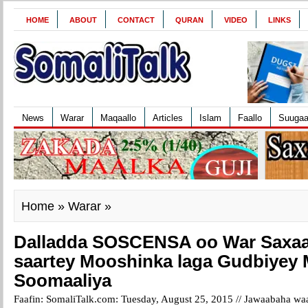
HOME
ABOUT
CONTACT
QURAN
VIDEO
LINKS
News
Warar
Maqaallo
Articles
Islam
Faallo
Suuga
Home
»
Warar
»
Dalladda SOSCENSA oo War Saxaa
saartey Mooshinka laga Gudbiye
Soomaaliya
Faafin: SomaliTalk.com: Tuesday, August 25, 2015 //
Jawaabaha waa