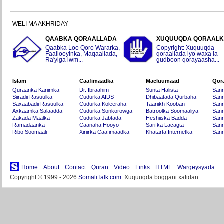
WELI MA AKHRIDAY
QAABKA QORAALLADA
XUQUUQDA QORAAL
Qaabka Loo Qoro Wararka,
Copyright: Xuquuqda
Faallooyinka, Maqaallada,
qoraallada iyo waxa la
Ra'yiga iwm...
gudboon qorayaasha...
Islam
Caafimaadka
Macluumaad
Qor
Quraanka Kariimka
Dr. Ibraahim
Sunta Halista
San
Siiradii Rasuulka
Cudurka AIDS
Dhibaatada Qurbaha
Sann
Saxaabadii Rasuulka
Cudurka Koleeraha
Taariikh Kooban
Sann
Axkaamka Salaadda
Cudurka Sonkorowga
Batroolka Soomaaliya
Sann
Zakada Maalka
Cudurka Jabtada
Heshiiska Badda
Sann
Ramadaanka
Caanaha Hooyo
Sarifka Lacagta
Sann
Ribo Soomaali
Xiriirka Caafimaadka
Khatarta Internetka
Sann
Home
About
Contact
Quran
Video
Links
HTML
Wargeysyada
Copyright © 1999 - 2026
SomaliTalk.com
. Xuquuqda boggani xafidan.