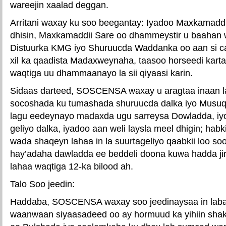
wareejin xaalad deggan.
Arritani waxay ku soo beegantay: Iyadoo Maxkamaddii
dhisin, Maxkamaddii Sare oo dhammeystir u baahan 
Distuurka KMG iyo Shuruucda Waddanka oo aan si 
xil ka qaadista Madaxweynaha, taasoo horseedi kart
waqtiga uu dhammaanayo la sii qiyaasi karin.
Sidaas darteed, SOSCENSA waxay u aragtaa inaan la 
socoshada ku tumashada shuruucda dalka iyo Mus
lagu eedeynayo madaxda ugu sarreysa Dowladda, iyo
geliyo dalka, iyadoo aan weli laysla meel dhigin; habki
wada shaqeyn lahaa in la suurtageliyo qaabkii loo so
hay’adaha dawladda ee beddeli doona kuwa hadda jir
lahaa waqtiga 12-ka bilood ah.
Talo Soo jeedin:
Haddaba, SOSCENSA waxay soo jeedinaysaa in laba
waanwaan siyaasadeed oo ay hormuud ka yihiin sha