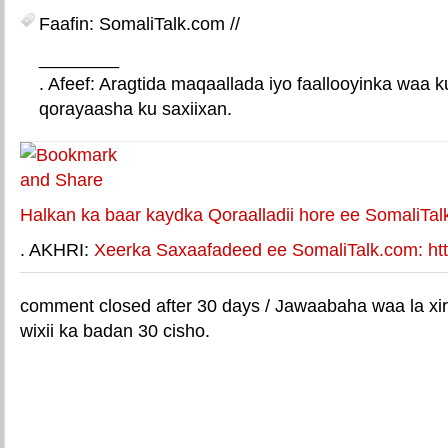
Faafin: SomaliTalk.com //
________
. Afeef: Aragtida maqaallada iyo faallooyinka waa 
qorayaasha ku saxiixan.
E-mail Link
Xiriiriye weey
Halkan ka baar kaydka Qoraalladii hore ee SomaliTal
. AKHRI:
Xeerka Saxaafadeed ee SomaliTalk.com: http
comment closed after 30 days / Jawaabaha waa la xir
wixii ka badan 30 cisho.