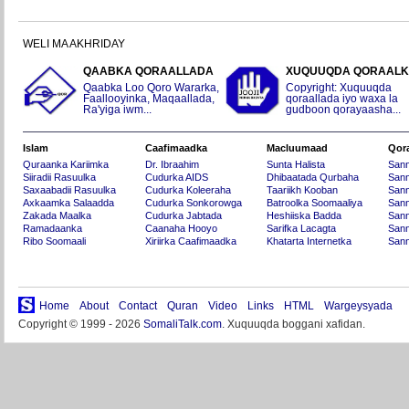
WELI MA AKHRIDAY
QAABKA QORAALLADA
XUQUUQDA QORAAL
Qaabka Loo Qoro Wararka,
Copyright: Xuquuqda
Faallooyinka, Maqaallada,
qoraallada iyo waxa la
Ra'yiga iwm...
gudboon qorayaasha...
Islam
Caafimaadka
Macluumaad
Qor
Quraanka Kariimka
Dr. Ibraahim
Sunta Halista
San
Siiradii Rasuulka
Cudurka AIDS
Dhibaatada Qurbaha
Sann
Saxaabadii Rasuulka
Cudurka Koleeraha
Taariikh Kooban
Sann
Axkaamka Salaadda
Cudurka Sonkorowga
Batroolka Soomaaliya
Sann
Zakada Maalka
Cudurka Jabtada
Heshiiska Badda
Sann
Ramadaanka
Caanaha Hooyo
Sarifka Lacagta
Sann
Ribo Soomaali
Xiriirka Caafimaadka
Khatarta Internetka
Sann
Home
About
Contact
Quran
Video
Links
HTML
Wargeysyada
Copyright © 1999 - 2026
SomaliTalk.com
. Xuquuqda boggani xafidan.