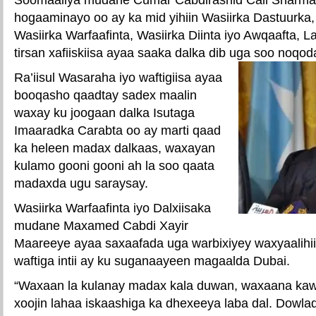
hogaaminayo oo ay ka mid yihiin Wasiirka Dastuurka,
Wasiirka Warfaafinta, Wasiirka Diinta iyo Awqaafta, L
tirsan xafiiskiisa ayaa saaka dalka dib uga soo noqod
Ra’iisul Wasaraha iyo waftigiisa ayaa
booqasho qaadtay sadex maalin
waxay ku joogaan dalka Isutaga
Imaaradka Carabta oo ay marti qaad
ka heleen madax dalkaas, waxayan
kulamo gooni gooni ah la soo qaata
madaxda ugu saraysay.
Wasiirka Warfaafinta iyo Dalxiisaka
mudane Maxamed Cabdi Xayir
Maareeye ayaa saxaafada uga warbixiyey waxyaalihi
waftiga intii ay ku suganaayeen magaalda Dubai.
“Waxaan la kulanay madax kala duwan, waxaana kawa
xoojin lahaa iskaashiga ka dhexeeya laba dal. Dowl