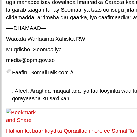
uga mahadcelisay dowalada Imaaradka Carabta kaal
la garab taagan tahay Soomaaliya taas oo isugu jirta 
ciidamadda, arrimaha gar gaarka, iyo caafimaadka” a
—-DHAMAAD—
Waaxda Warfaainta Xafiiska RW
Muqdisho, Soomaaliya
media@opm.gov.so
Faafin: SomaliTalk.com //
________
. Afeef: Aragtida maqaallada iyo faallooyinka waa 
qorayaasha ku saxiixan.
E-mail Link
Xiriiriye weey
Halkan ka baar kaydka Qoraalladii hore ee SomaliTal