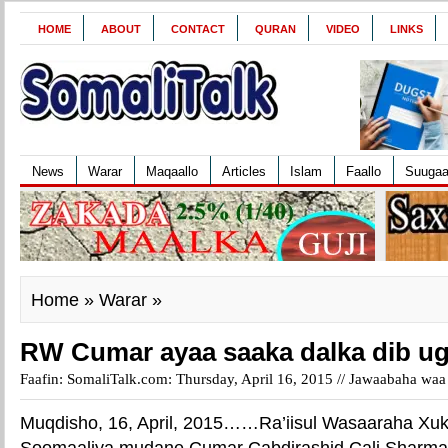
HOME
ABOUT
CONTACT
QURAN
VIDEO
LINKS
News
Warar
Maqaallo
Articles
Islam
Faallo
Suuga
Home
»
Warar
»
RW Cumar ayaa saaka dalka dib ug
Faafin: SomaliTalk.com: Thursday, April 16, 2015 //
Jawaabaha waa 
Muqdisho, 16, April, 2015……Ra’iisul Wasaaraha X
Soomaaliya mudane Cumar Cabdirashid Cali Sharmare