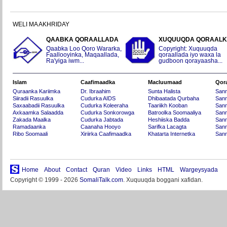
WELI MA AKHRIDAY
QAABKA QORAALLADA
XUQUUQDA QORAAL
Qaabka Loo Qoro Wararka,
Copyright: Xuquuqda
Faallooyinka, Maqaallada,
qoraallada iyo waxa la
Ra'yiga iwm...
gudboon qorayaasha...
Islam
Caafimaadka
Macluumaad
Qor
Quraanka Kariimka
Dr. Ibraahim
Sunta Halista
San
Siiradii Rasuulka
Cudurka AIDS
Dhibaatada Qurbaha
Sann
Saxaabadii Rasuulka
Cudurka Koleeraha
Taariikh Kooban
Sann
Axkaamka Salaadda
Cudurka Sonkorowga
Batroolka Soomaaliya
Sann
Zakada Maalka
Cudurka Jabtada
Heshiiska Badda
Sann
Ramadaanka
Caanaha Hooyo
Sarifka Lacagta
Sann
Ribo Soomaali
Xiriirka Caafimaadka
Khatarta Internetka
Sann
Home
About
Contact
Quran
Video
Links
HTML
Wargeysyada
Copyright © 1999 - 2026
SomaliTalk.com
. Xuquuqda boggani xafidan.