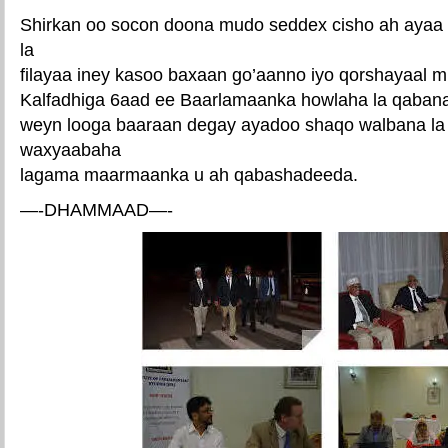
Shirkan oo socon doona mudo seddex cisho ah ayaa
la
filayaa iney kasoo baxaan go’aanno iyo qorshayaal 
Kalfadhiga 6aad ee Baarlamaanka howlaha la qaban
weyn looga baaraan degay ayadoo shaqo walbana la
waxyaabaha
lagama maarmaanka u ah qabashadeeda.
—-DHAMMAAD—-