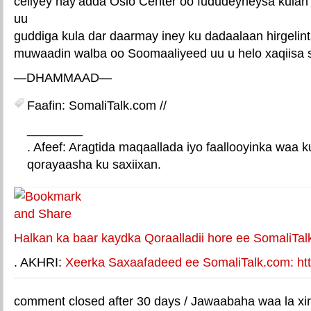
celiyey hay’adda Oslo Center oo fududeyneysa kula
uu
guddiga kula dar daarmay iney ku dadaalaan hirgelint
muwaadin walba oo Soomaaliyeed uu u helo xaqiisa 
—DHAMMAAD—
Faafin: SomaliTalk.com //
________
. Afeef: Aragtida maqaallada iyo faallooyinka waa 
qorayaasha ku saxiixan.
E-mail Link
Xiriiriye weey
Halkan ka baar kaydka Qoraalladii hore ee SomaliTal
. AKHRI:
Xeerka Saxaafadeed ee SomaliTalk.com: http
comment closed after 30 days / Jawaabaha waa la xir