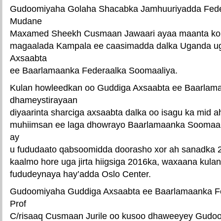
Gudoomiyaha Golaha Shacabka Jamhuuriyadda Fede
Mudane
Maxamed Sheekh Cusmaan Jawaari ayaa maanta kor
magaalada Kampala ee caasimadda dalka Uganda u
Axsaabta
ee Baarlamaanka Federaalka Soomaaliya.
Kulan howleedkan oo Guddiga Axsaabta ee Baarlam
dhameystirayaan
diyaarinta sharciga axsaabta dalka oo isagu ka mid 
muhiimsan ee laga dhowrayo Baarlamaanka Soomaaliy
ay
u fududaato qabsoomidda doorasho xor ah sanadka 
kaalmo hore uga jirta hiigsiga 2016ka, waxaana kul
fududeynaya hay’adda Oslo Center.
Gudoomiyaha Guddiga Axsaabta ee Baarlamaanka F
Prof
C/risaaq Cusmaan Jurile oo kusoo dhaweeyey Gudoo