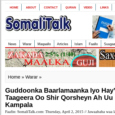
HOME
ABOUT
CONTACT
QURAN
VIDEO
LINKS
News
Warar
Maqaallo
Articles
Islam
Faallo
Suuga
Home
»
Warar
»
Guddoonka Baarlamaanka Iyo Hay
Taageera Oo Shir Qorsheyn Ah Uu
Kampala
Faafin: SomaliTalk.com: Thursday, April 2, 2015 //
Jawaabaha waa l