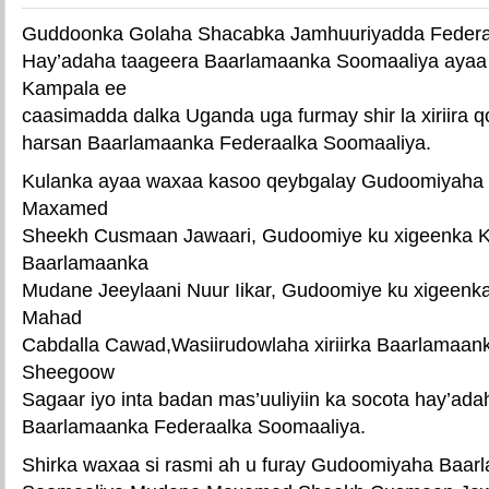
Guddoonka Golaha Shacabka Jamhuuriyadda Federaa
Hay’adaha taageera Baarlamaanka Soomaaliya aya
Kampala ee
caasimadda dalka Uganda uga furmay shir la xiriira 
harsan Baarlamaanka Federaalka Soomaaliya.
Kulanka ayaa waxaa kasoo qeybgalay Gudoomiyaha
Maxamed
Sheekh Cusmaan Jawaari, Gudoomiye ku xigeenka 
Baarlamaanka
Mudane Jeeylaani Nuur Iikar, Gudoomiye ku xigeen
Mahad
Cabdalla Cawad,Wasiirudowlaha xiriirka Baarlamaan
Sheegoow
Sagaar iyo inta badan mas’uuliyiin ka socota hay’ada
Baarlamaanka Federaalka Soomaaliya.
Shirka waxaa si rasmi ah u furay Gudoomiyaha Baar