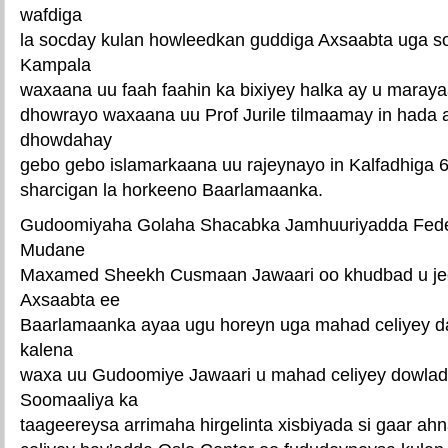
wafdiga
la socday kulan howleedkan guddiga Axsaabta uga 
Kampala
waxaana uu faah faahin ka bixiyey halka ay u maray
dhowrayo waxaana uu Prof Jurile tilmaamay in hada
dhowdahay
gebo gebo islamarkaana uu rajeynayo in Kalfadhiga 6
sharcigan la horkeeno Baarlamaanka.
Gudoomiyaha Golaha Shacabka Jamhuuriyadda Fede
Mudane
Maxamed Sheekh Cusmaan Jawaari oo khudbad u je
Axsaabta ee
Baarlamaanka ayaa ugu horeyn uga mahad celiyey d
kalena
waxa uu Gudoomiye Jawaari u mahad celiyey dowla
Soomaaliya ka
taageereysa arrimaha hirgelinta xisbiyada si gaar a