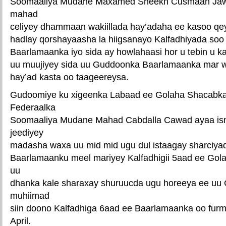
Soomaaliya Mudane Maxamed Sheekh Cusmaan Jawa
mahad
celiyey dhammaan wakiillada hay’adaha ee kasoo q
hadlay qorshayaasha la hiigsanayo Kalfadhiyada soo
Baarlamaanka iyo sida ay howlahaasi hor u tebin u ka
uu muujiyey sida uu Guddoonka Baarlamaanka mar 
hay’ad kasta oo taageereysa.
Gudoomiye ku xigeenka Labaad ee Golaha Shacabk
Federaalka
Soomaaliya Mudane Mahad Cabdalla Cawad ayaa is
jeediyey
madasha waxa uu mid mid ugu dul istaagay sharciyad
Baarlamaanku meel mariyey Kalfadhigii 5aad ee Go
uu
dhanka kale sharaxay shuruucda ugu horeeya ee uu
muhiimad
siin doono Kalfadhiga 6aad ee Baarlamaanka oo furm
April.