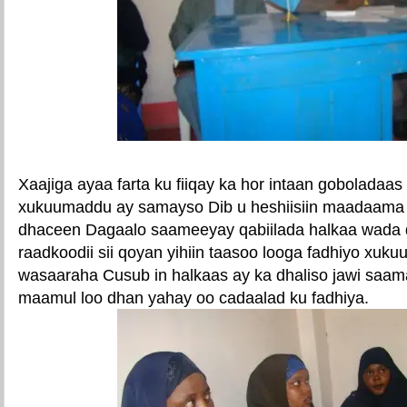
Xaajiga ayaa farta ku fiiqay ka hor intaan goboladaas
xukuumaddu ay samayso Dib u heshiisiin maadaama
dhaceen Dagaalo saameeyay qabiilada halkaa wada 
raadkoodii sii qoyan yihiin taasoo looga fadhiyo xuku
wasaaraha Cusub in halkaas ay ka dhaliso jawi saam
maamul loo dhan yahay oo cadaalad ku fadhiya.