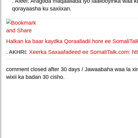
. Afeef: Aragtida maqaallada iyo faallooyinka waa 
qorayaasha ku saxiixan.
E-mail Link
Xiriiriye weey
Halkan ka baar kaydka Qoraalladii hore ee SomaliTal
. AKHRI:
Xeerka Saxaafadeed ee SomaliTalk.com: http
comment closed after 30 days / Jawaabaha waa la xir
wixii ka badan 30 cisho.