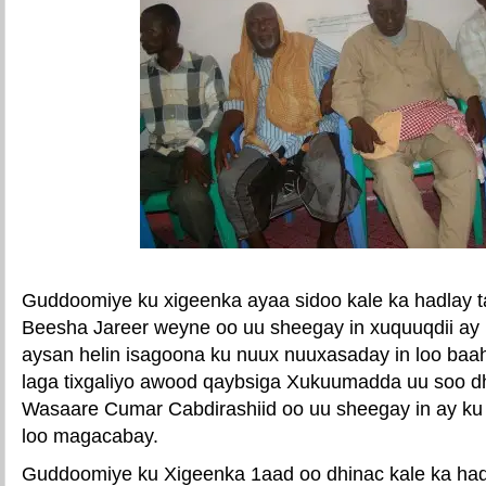
Guddoomiye ku xigeenka ayaa sidoo kale ka hadlay t
Beesha Jareer weyne oo uu sheegay in xuquuqdii ay
aysan helin isagoona ku nuux nuuxasaday in loo baa
laga tixgaliyo awood qaybsiga Xukuumadda uu soo dhI
Wasaare Cumar Cabdirashiid oo uu sheegay in ay ku
loo magacabay.
Guddoomiye ku Xigeenka 1aad oo dhinac kale ka ha