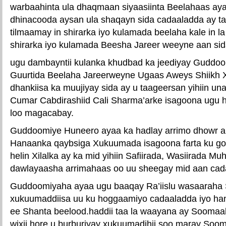
warbaahinta ula dhaqmaan siyaasiinta Beelahaas aya
dhinacooda aysan ula shaqayn sida cadaaladda ay t
tilmaamay in shirarka iyo kulamada beelaha kale in l
shirarka iyo kulamada Beesha Jareer weeyne aan sid
ugu dambayntii kulanka khudbad ka jeediyay Guddo
Guurtida Beelaha Jareerweyne Ugaas Aweys Shiikh
dhankiisa ka muujiyay sida ay u taageersan yihiin 
Cumar Cabdirashiid Cali Sharma’arke isagoona ugu 
loo magacabay.
Guddoomiye Huneero ayaa ka hadlay arrimo dhowr ah
Hanaanka qaybsiga Xukuumada isagoona farta ku go
helin Xilalka ay ka mid yihiin Safiirada, Wasiirada Mu
dawlayaasha arrimahaas oo uu sheegay mid aan cada
Guddoomiyaha ayaa ugu baaqay Ra’iislu wasaaraha 
xukuumaddiisa uu ku hoggaamiyo cadaaladda iyo ha
ee Shanta beelood.haddii taa la waayana ay Soomaal
wixii hore u burburiyay xukuumadihii soo maray Soom