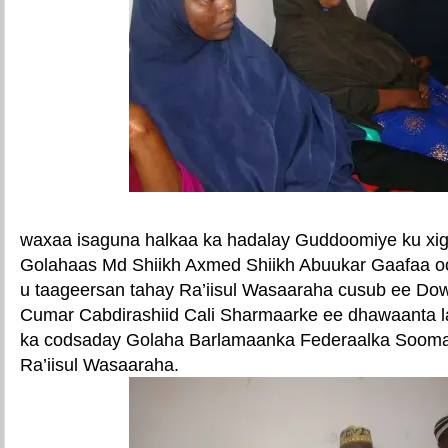
waxaa isaguna halkaa ka hadalay Guddoomiye ku xi
Golahaas Md Shiikh Axmed Shiikh Abuukar Gaafaa o
u taageersan tahay Ra’iisul Wasaaraha cusub ee Do
Cumar Cabdirashiid Cali Sharmaarke ee dhawaanta 
ka codsaday Golaha Barlamaanka Federaalka Soomaal
Ra’iisul Wasaaraha.