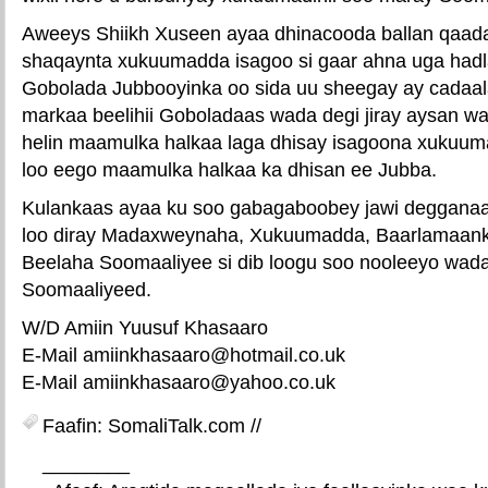
Aweeys Shiikh Xuseen ayaa dhinacooda ballan qaaday 
shaqaynta xukuumadda isagoo si gaar ahna uga hadl
Gobolada Jubbooyinka oo sida uu sheegay ay cadaalad
markaa beelihii Goboladaas wada degi jiray aysan w
helin maamulka halkaa laga dhisay isagoona xukuum
loo eego maamulka halkaa ka dhisan ee Jubba.
Kulankaas ayaa ku soo gabagaboobey jawi deggana
loo diray Madaxweynaha, Xukuumadda, Baarlamaank
Beelaha Soomaaliyee si dib loogu soo nooleeyo wa
Soomaaliyeed.
W/D Amiin Yuusuf Khasaaro
E-Mail amiinkhasaaro@hotmail.co.uk
E-Mail amiinkhasaaro@yahoo.co.uk
Faafin: SomaliTalk.com //
________