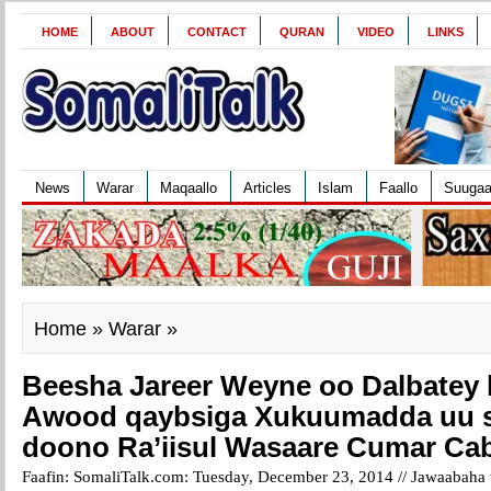
HOME
ABOUT
CONTACT
QURAN
VIDEO
LINKS
News
Warar
Maqaallo
Articles
Islam
Faallo
Suuga
Home
»
Warar
»
Beesha Jareer Weyne oo Dalbatey l
Awood qaybsiga Xukuumadda uu s
doono Ra’iisul Wasaare Cumar Cab
Faafin: SomaliTalk.com: Tuesday, December 23, 2014 //
Jawaabaha 