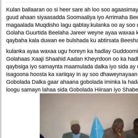
Kulan ballaaran oo si heer sare ah loo soo agaasima
guud ahaan siyaasadda Soomaaliya iyo Arrimaha Be
magaalada Muqdisho lagu qabtay.kulanka oo ay soo
Golaha Guurtida Beelaha Jareer weyne ayaa waxaa k
qaybaha kala duwan ee bulshada ku abtirsata Beesh
kulanka ayaa waxaa ugu horeyn ka hadlay Guddoomi
Golahaas Xaaji Shaahid Aadan Kheyrdoon oo ka ha
qaybsiga iyo samaynta maamulada dalka iyo sida ay
isagoona hoosta ka xariiqay in ay soo dhaweynayaan
Gobolada Dalka gaar ahaana gobolada iminka la hada
loogu samayn lahaa sida Gobolada Hiiraan iyo Shab