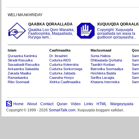
WELI MA AKHRIDAY
QAABKA QORAALLADA
XUQUUQDA QORAAL
Qaabka Loo Qoro Wararka,
Copyright: Xuquuqda
Faallooyinka, Maqaallada,
qoraallada iyo waxa la
Ra'yiga iwm...
gudboon qorayaasha...
Islam
Caafimaadka
Macluumaad
Qor
Quraanka Kariimka
Dr. Ibraahim
Sunta Halista
San
Siiradii Rasuulka
Cudurka AIDS
Dhibaatada Qurbaha
Sann
Saxaabadii Rasuulka
Cudurka Koleeraha
Taariikh Kooban
Sann
Axkaamka Salaadda
Cudurka Sonkorowga
Batroolka Soomaaliya
Sann
Zakada Maalka
Cudurka Jabtada
Heshiiska Badda
Sann
Ramadaanka
Caanaha Hooyo
Sarifka Lacagta
Sann
Ribo Soomaali
Xiriirka Caafimaadka
Khatarta Internetka
Sann
Home
About
Contact
Quran
Video
Links
HTML
Wargeysyada
Copyright © 1999 - 2026
SomaliTalk.com
. Xuquuqda boggani xafidan.