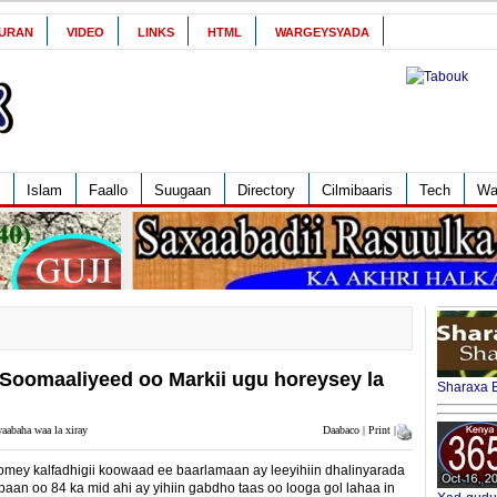
URAN
VIDEO
LINKS
HTML
WARGEYSYADA
Islam
Faallo
Suugaan
Directory
Cilmibaaris
Tech
Wa
Soomaaliyeed oo Markii ugu horeysey la
Sharaxa B
aabaha waa la xiray
Daabaco | Print |
omey kalfadhigii koowaad ee baarlamaan ay leeyihiin dhalinyarada
aan oo 84 ka mid ahi ay yihiin gabdho taas oo looga gol lahaa in