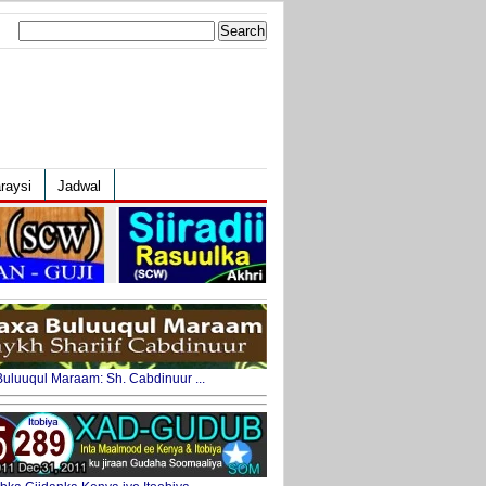
Search
for:
raysi
Jadwal
uluuqul Maraam: Sh. Cabdinuur ...