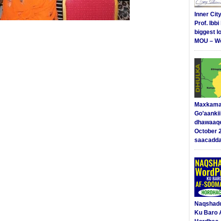
Inner Cit
Prof. Ibb
biggest l
MOU – We
Maxkama
Go’aanki
dhawaaq
October 
saacadd
Naqshad
Ku Baro 