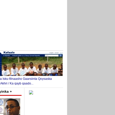
 Isku-filnaasho Gaarsiinta Qoysaska
 Akhri / Ka qayb qaado...
yinka »