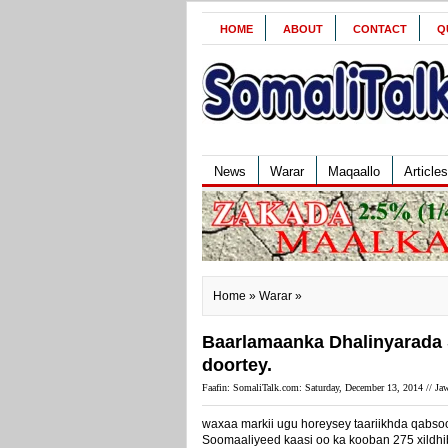
HOME
ABOUT
CONTACT
Q
News
Warar
Maqaallo
Articles
Home
»
Warar
»
Baarlamaanka Dhalinyarada 
doortey.
Faafin: SomaliTalk.com: Saturday, December 13, 2014 //
Jaw
waxaa markii ugu horeysey taariikhda qabso
Soomaaliyeed kaasi oo ka kooban 275 xildhib