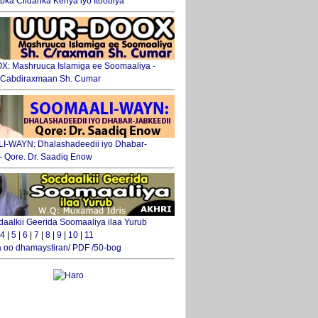
ka Ciidanka Kenya iyo Itoobiya
: Mashruuca Islamiga ee Soomaaliya -
. Cabdiraxmaan Sh. Cumar
-WAYN: Dhalashadeedii iyo Dhabar-
 - Qore. Dr. Saadiq Enow
daalkii Geerida Soomaaliya ilaa Yurub
4
|
5
|
6
|
7
|
8
|
9
|
10
|
11
 oo dhamaystiran/ PDF /50-bog