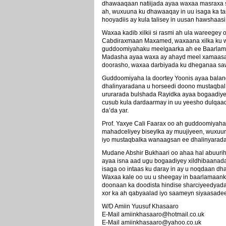
dhawaaqaan natiijada ayaa waxaa masraxa s
ah, wuxuuna ku dhawaaqay in uu isaga ka ta
hooyadiis ay kula talisey in uusan hawshaas
Waxaa kadib xilkii si rasmi ah ula wareege
Cabdiraxmaan Maxamed, waxaana xilka ku war
guddoomiyahaku meelgaarka ah ee Baarlama
Madasha ayaa waxa ay ahayd meel xamaasad
doorasho, waxaa darbiyada ku dheganaa saw
Guddoomiyaha la doortey Yoonis ayaa balan
dhalinyaradana u horseedi doono mustaqba
ururarada bulshada Rayidka ayaa bogaadi
cusub kula dardaarmay in uu yeesho dulqaa
da’da yar.
Prof. Yaxye Cali Faarax oo ah guddoomiyah
mahadceliyey biseylka ay muujiyeen, wuxuu
iyo mustaqbalka wanaagsan ee dhalinyarada
Mudane Abshir Bukhaari oo ahaa hal abuurihi
ayaa isna aad ugu bogaadiyey xildhibaanada 
isaga oo intaas ku daray in ay u noqdaan dh
Waxaa kale oo uu u sheegay in baarlamaank
doonaan ka doodista hindise sharciyeedyad
xor ka ah qabyaalad iyo saameyn siyaasade
W/D Amiin Yuusuf Khasaaro
E-Mail amiinkhasaaro@hotmail.co.uk
E-Mail amiinkhasaaro@yahoo.co.uk