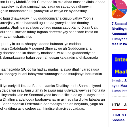
oo fuuley Mahdi Abshir Cumar oo ka mid ahaa musharixiinta labada
naasuley musharaxnimadiisa, isaga oo sabab oga dhigey in
i gelin maadaamaa uu yahay wiilka keliya ee ay dhashay.
y oo lagu dhawaaqay in uu guddoomiyaha cusub yahay Yoonis
eejisey xildhibaanadii ugu da’da yareyd ee loo doortay
7 Saacad
anka Dhalinyarada taas oo lagu magacaabo Xamdi Xaaji Cali.
Dhalliny
u aad u kacsan tahay, lagana dareemayay saansaan kasta oo
Soomaali
irada musharixiinta.
Lumiyaan
qaaday in uu ku shaqeyn doono hufnaan iyo caddaalad,
Maalin ka
l fiican Cabdulaahi Maxamed Shirwac oo ah Guddoomiyaha
yey doorashada ka dhacday madasha, wuxuuna guddoomiyaha
d,islamarkaasina balan been ah uusan ka qaadin xildhibaanada
a jaamacadda SIU oo ka hadlay madasha ayaa dhalinyarada uga
na sheegey in tani tahay wax wanaagsan oo muujinaya horumarka
.
Immisa 
i iyo curiyihii fikrada Baarlamaanka Dhallinyarada Soomaaliyeed
ayaa Maal
da’da yar in ay tani u tahay bilawga mas’uuliyada weyn ee hortaala
Luma Int
allinyarada kale ee Soomaaliyeed tusaale fiican oo ay ku daysadaan.
a Dhallinyarada looga baahanyahay in ay hada ka dib ku tababaran
a Baarlamaanka Federaalka Soomaaliya haatan horyaala, iyaga oo
HTML &
ed ka dibna ay u codeeyaan hindise sharciyeedyadaas.
HTML & C
Soomaali