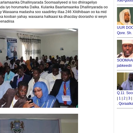
Xad-gudub
rlamaanka Dhallinyarada Soomaaliyeed si loo dhiirageliyo
da iyo horumarka Dalka. Kulanka Baarlamaanka Dhallinyarada oo
ey Waxaana madasha soo xaadirtey illaa 246 Xildhibaan oo ka mid
 ka kooban yahay. waxaana halkaasi ka dhacday doorasho si weyn
eenadiisa
UUR DOOX
Qore. Sh
SOOMAALI
jabkeedii
Q.11: Soc
|
1
|
2
|
3
|
.
Qoraalka