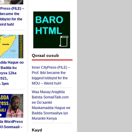
yPress-(FILE) –
i became the
obbyist for the
ird huh!
Qoraal cusub
dda Hague oo
Inner CityPress-(FILE) –
i Badda ku
Prof. Ibbi became the
eysa 12ka
biggest lobbyist for the
2021,
MOU – Weird huh!
a 3pm
Waa Maxay Aragtida
Bahda SomaliTalk.com
ee Go’aankii
Maxkamadda Hague ee
Badda Soomaaliya iyo
Murankii Kenya
da WordPress
Af-Soomaali –
Kayd