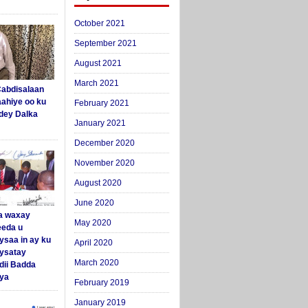
October 2021
September 2021
August 2021
March 2021
abdisalaan
aahiye oo ku
February 2021
dey Dalka
January 2021
December 2020
November 2020
August 2020
June 2020
a waxay
May 2020
eda u
ysaa in ay ku
April 2020
aysatay
March 2020
ii Badda
ya
February 2019
January 2019