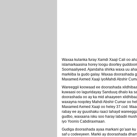
Waxaa kulanka furay Xamdi Xaaji Cali oo ah
islamarkaasina horey loogu doortey guddoo
Soomaaliyeed. Ajandaha shirka waxa uu aha
markiiba la gudo galay. Waxaa doorashada
Maxamed Axmed Xaaji iyoMahdi Abshir Cuma
Wareeggii koowaad ee doorashada xildhiba
kuwaasi oo laguridayay Sanduuq dhalo ka sam
doorashada oo ay ka mid ahaayeen xildhibaa
waxayna noqotey Mahdi Abshir Cumar oo hel
Maxamed Axmed Xaaji oo heley 37 cod. Maad
rabay ee ay guushaku raaci lahayd wareegg
gudbo, waxaana isku soo haray labadii mus
iyo Yoonis Cabdiraxmaan.
Gudiga doorashada ayaa markani go’aan ku g
saf u codeeyeen. Markii ay doorashada dhama