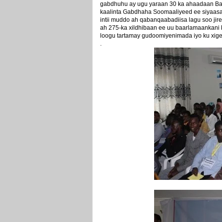
gabdhuhu ay ugu yaraan 30 ka ahaadaan Baa
kaalinta Gabdhaha Soomaaliyeed ee siyaasa
intii muddo ah qabanqaabadiisa lagu soo jir
ah 275-ka xildhibaan ee uu baarlamaankani
loogu tartamay gudoomiyenimada iyo ku xig
.