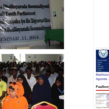
Mashruuca
Agoonta -
Faalloo