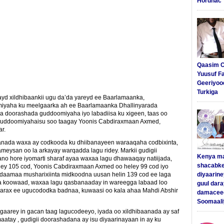
Hordhac
Qaasim C
Yuusuf F
Geeriyoo
Turkiga
ayd xildhibaankii ugu da’da yareyd ee Baarlamaanka,
miyaha ku meelgaarka ah ee Baarlamaanka Dhallinyarada
a doorashada guddoomiyaha iyo labadiisa ku xigeen, taas oo
 guddoomiyahaisu soo taagay Yoonis Cabdiraxmaan Axmed,
r.
anada waxa ay codkooda ku dhiibanayeen waraaqaha codbixinta,
eysan oo la arkayay warqadda lagu ridey. Markii gudigii
Kenya m
no hore iyomarti sharaf ayaa waxaa lagu dhawaaqay natiijada,
shacabke
ey 105 cod, Yoonis Cabdiraxmaan Axmed oo heley 99 cod iyo
aamaa musharixiinta midkoodna uusan helin 139 cod ee laga
diyaarine
a koowaad, waxaa lagu qasbanaaday in wareegga labaad loo
guul dar
harax ee ugucododka badnaa, kuwaasi oo kala ahaa Mahdi Abshir
damaceed
Soomaali
aarey in gacan taag lagucodeeyo, iyada oo xildhibaanada ay saf
atay , gudigii doorashadana ay isu diyaarinayaan in ay ku