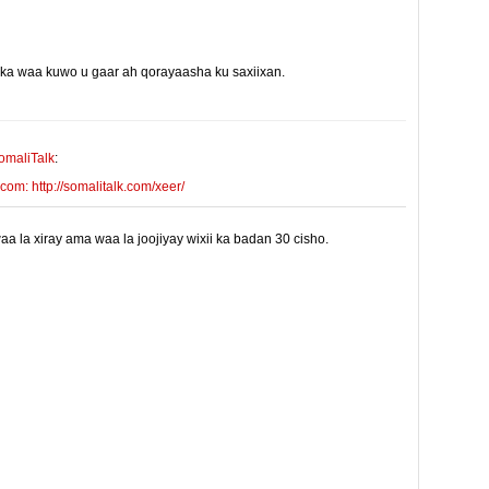
yinka waa kuwo u gaar ah qorayaasha ku saxiixan.
E-mail Link
Xiriiriye
omaliTalk
:
m: http://somalitalk.com/xeer/
 la xiray ama waa la joojiyay wixii ka badan 30 cisho.