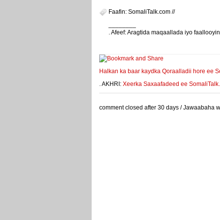
Faafin: SomaliTalk.com //
________
. Afeef: Aragtida maqaallada iyo faalloo
weeyey
Halkan ka baar kaydka Qoraalladii hore ee S
. AKHRI:
Xeerka Saxaafadeed ee SomaliTalk.co
comment closed after 30 days / Jawaabaha waa