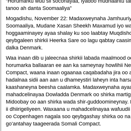
“Horumarku wuu sii soconayaa, iyadoo mudnaantu tah
tanoo ah danta Soomaaliya”
Mogadishu, November 22: Madaxweynaha Jamhuuriy
Soomaaliya, Mudane Xasan Sheekh Maxamud iyo waf
hoggaaminayey ayaa shalay ku soo laabtay Muqdisho 
qeybgaleen shirkii Heerka Sare oo lagu qabtay caa
dalka Denmark.
Waa inaan dib u jaleecnaa shirkii labada maalmood o
horumarka ballaaran ee aan ka sameynay howlihii Ne
Compact, waana inaan ogaanaa caqabadaha jira oo a
hadalnaa sidii aan aan u dhameystiri laheyn inta ha
kaashaneyna beesha caalamka. Madaxweynaha ayaa 
mahadcelinayaa Dowladda Denmark oo shirka martig
Midoobay oo aan shirka wada shir-guddoomineynay. D
ii dhiirigeliyeen. Waxaana u mahadcelinayaa wafuudii 
oo Copenhagen nagala soo qeybgashay shirka oo na 
go’antahay taageerada Somali Compact.