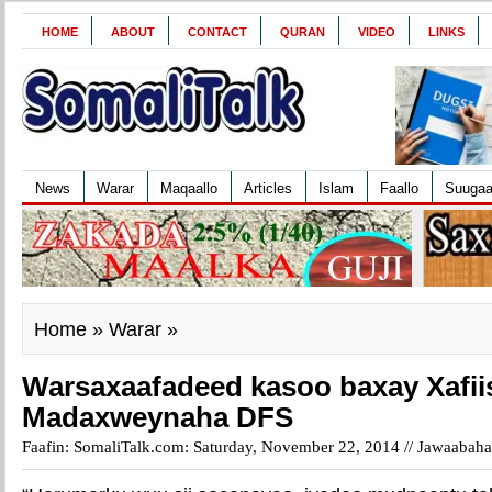
HOME
ABOUT
CONTACT
QURAN
VIDEO
LINKS
News
Warar
Maqaallo
Articles
Islam
Faallo
Suuga
Home
»
Warar
»
Warsaxaafadeed kasoo baxay Xafii
Madaxweynaha DFS
Faafin: SomaliTalk.com: Saturday, November 22, 2014 //
Jawaabaha 