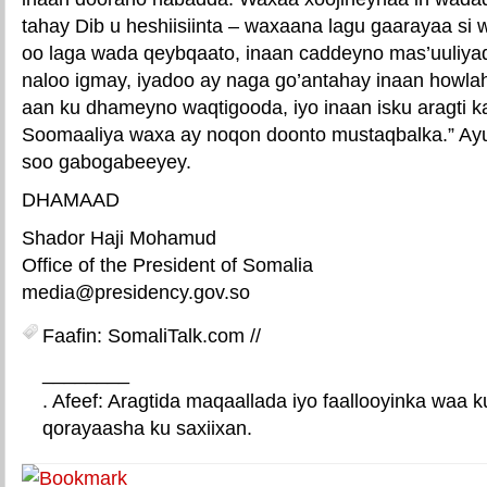
tahay Dib u heshiisiinta – waxaana lagu gaarayaa si
oo laga wada qeybqaato, inaan caddeyno mas’uuliya
naloo igmay, iyadoo ay naga go’antahay inaan howl
aan ku dhameyno waqtigooda, iyo inaan isku aragti k
Soomaaliya waxa ay noqon doonto mustaqbalka.” A
soo gabogabeeyey.
DHAMAAD
Shador Haji Mohamud
Office of the President of Somalia
media@presidency.gov.so
Faafin: SomaliTalk.com //
________
. Afeef: Aragtida maqaallada iyo faallooyinka waa 
qorayaasha ku saxiixan.
E-mail Link
Xiriiriye weey