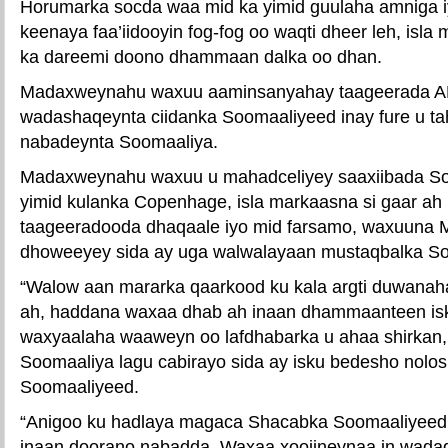
Horumarka socda waa mid ka yimid guulaha amniga iy
keenaya faa’iidooyin fog-fog oo waqti dheer leh, isl
ka dareemi doono dhammaan dalka oo dhan.
Madaxweynahu waxuu aaminsanyahay taageerada 
wadashaqeynta ciidanka Soomaaliyeed inay fure u ta
nabadeynta Soomaaliya.
Madaxweynahu waxuu u mahadceliyey saaxiibada So
yimid kulanka Copenhage, isla markaasna si gaar ah
taageeradooda dhaqaale iyo mid farsamo, waxuuna
dhoweeyey sida ay uga walwalayaan mustaqbalka So
“Walow aan mararka qaarkood ku kala argti duwanah
ah, haddana waxaa dhab ah inaan dhammaanteen is
waxyaalaha waaweyn oo lafdhabarka u ahaa shirkan,
Soomaaliya lagu cabirayo sida ay isku bedesho nolo
Soomaaliyeed.
“Anigoo ku hadlaya magaca Shacabka Soomaaliyeed,
inaan doorano nabadda. Waxaa xoojineynaa in wada