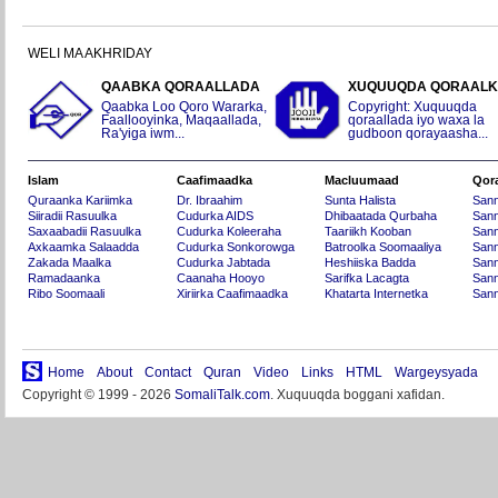
WELI MA AKHRIDAY
QAABKA QORAALLADA
XUQUUQDA QORAAL
Qaabka Loo Qoro Wararka,
Copyright: Xuquuqda
Faallooyinka, Maqaallada,
qoraallada iyo waxa la
Ra'yiga iwm...
gudboon qorayaasha...
Islam
Caafimaadka
Macluumaad
Qor
Quraanka Kariimka
Dr. Ibraahim
Sunta Halista
San
Siiradii Rasuulka
Cudurka AIDS
Dhibaatada Qurbaha
Sann
Saxaabadii Rasuulka
Cudurka Koleeraha
Taariikh Kooban
Sann
Axkaamka Salaadda
Cudurka Sonkorowga
Batroolka Soomaaliya
Sann
Zakada Maalka
Cudurka Jabtada
Heshiiska Badda
Sann
Ramadaanka
Caanaha Hooyo
Sarifka Lacagta
Sann
Ribo Soomaali
Xiriirka Caafimaadka
Khatarta Internetka
Sann
Home
About
Contact
Quran
Video
Links
HTML
Wargeysyada
Copyright © 1999 - 2026
SomaliTalk.com
. Xuquuqda boggani xafidan.