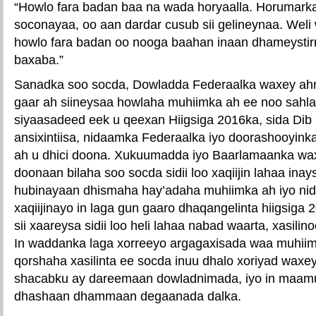
“Howlo fara badan baa na wada horyaalla. Horumarka
soconayaa, oo aan dardar cusub sii gelineynaa. Weli
howlo fara badan oo nooga baahan inaan dhameystir
baxaba.”
Sanadka soo socda, Dowladda Federaalka waxey ah
gaar ah siineysaa howlaha muhiimka ah ee noo sahl
siyaasadeed eek u qeexan Hiigsiga 2016ka, sida Dib 
ansixintiisa, nidaamka Federaalka iyo doorashooyink
ah u dhici doona. Xukuumadda iyo Baarlamaanka waxe
doonaan bilaha soo socda sidii loo xaqiijin lahaa inay
hubinayaan dhismaha hay’adaha muhiimka ah iyo ni
xaqiijinayo in laga gun gaaro dhaqangelinta hiigsiga
sii xaareysa sidii loo heli lahaa nabad waarta, xasilinoo
In waddanka laga xorreeyo argagaxisada waa muhiim, 
qorshaha xasilinta ee socda inuu dhalo xoriyad waxey
shacabku ay dareemaan dowladnimada, iyo in maam
dhashaan dhammaan degaanada dalka.