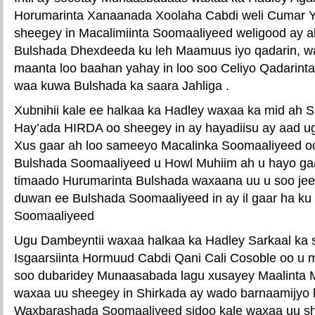
Horumarinta Xanaanada Xoolaha Cabdi weli Cumar 
sheegey in Macalimiinta Soomaaliyeed weligood ay
Bulshada Dhexdeeda ku leh Maamuus iyo qadarin, w
maanta loo baahan yahay in loo soo Celiyo Qadarint
waa kuwa Bulshada ka saara Jahliga .
Xubnihii kale ee halkaa ka Hadley waxaa ka mid ah S
Hay’ada HIRDA oo sheegey in ay hayadiisu ay aad ug
Xus gaar ah loo sameeyo Macalinka Soomaaliyeed oo
Bulshada Soomaaliyeed u Howl Muhiim ah u hayo ga
timaado Hurumarinta Bulshada waxaana uu u soo je
duwan ee Bulshada Soomaaliyeed in ay il gaar ha ku
Soomaaliyeed
Ugu Dambeyntii waxaa halkaa ka Hadley Sarkaal ka 
Isgaarsiinta Hormuud Cabdi Qani Cali Cosoble oo u ma
soo dubaridey Munaasabada lagu xusayey Maalinta M
waxaa uu sheegey in Shirkada ay wado barnaamijyo 
Waxbarashada Soomaaliyeed sidoo kale waxaa uu sh