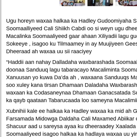
Ugu horeyn waxaa halkaa ka Hadley Gudoomiyaha S
Soomaalliyeed Cali Shiikh Cabdi oo si weyn ugu dhee
Macalinka Soomaaliyeed gaar ahaan Xiliyadii lagu gud
Sokeeye , isagoo ku Tilmaamey in ay Muujiyeen Gees
Dheeraad ah waxaa uu sii raaciyey
“Haddii aan nahay Dalladaha waxbarashada Soomaa
doonaa Sanduuq lagu tabaracayo Macaliminta Soom
Xanuusan yo kuwa Da’da ah , waxaana Sanduuqs Ma
soo xuley kana tirsan Dhamaan Daladaha Waxbarash
waxaan ka Codasaneynaa Dhamaan Ganacsatada Soo
ka qayb qaataan Tabarucaada loo sameyna Macalimii
Xubnihii kale ee halkaa ka Hadley waxaa ka mid ah
Farsamada Midowga Daldaha Cali Maxamed Abiikar 
Shacuur aad u sareysa ayaa ku dheeraadey Xaalada 
Soomaaliyeed isagoo halkaa ka hadlaya waxaa uu yiri