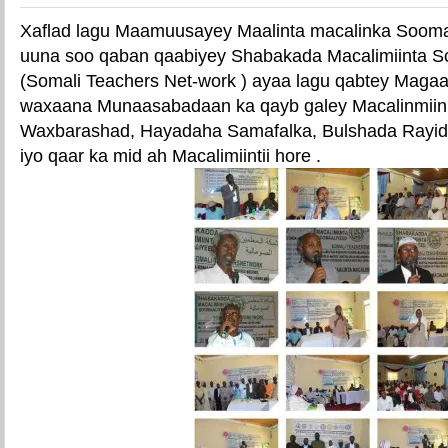
Xaflad lagu Maamuusayey Maalinta macalinka Soom
uuna soo qaban qaabiyey Shabakada Macalimiinta 
(Somali Teachers Net-work ) ayaa lagu qabtey Maga
waxaana Munaasabadaan ka qayb galey Macalinmiin
Waxbarashad, Hayadaha Samafalka, Bulshada Rayid
iyo qaar ka mid ah Macalimiintii hore .