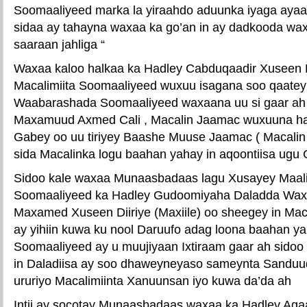
Soomaaliyeed marka la yiraahdo aduunka iyaga ayaa
sidaa ay tahayna waxaa ka go’an in ay dadkooda wax
saaraan jahliga “
Waxaa kaloo halkaa ka Hadley Cabduqaadir Xuseen 
Macalimiita Soomaaliyeed wuxuu isagana soo qaatey 
Waabarashada Soomaaliyeed waxaana uu si gaar ah F
Maxamuud Axmed Cali , Macalin Jaamac wuxuuna halk
Gabey oo uu tiriyey Baashe Muuse Jaamac ( Macalin
sida Macalinka logu baahan yahay in aqoontiisa ugu
Sidoo kale waxaa Munaasbadaas lagu Xusayey Maali
Soomaaliyeed ka Hadley Gudoomiyaha Daladda Wax
Maxamed Xuseen Diiriye (Maxiile) oo sheegey in Mac
ay yihiin kuwa ku nool Daruufo adag loona baahan y
Soomaaliyeed ay u muujiyaan Ixtiraam gaar ah sidoo
in Daladiisa ay soo dhaweyneyaso sameynta Sanduu
ururiyo Macalimiinta Xanuunsan iyo kuwa da’da ah
Intii ay socotay Munaasbadaas waxaa ka Hadley A