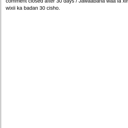
comment closed after 30 days / Jawaabaha waa la xir
wixii ka badan 30 cisho.