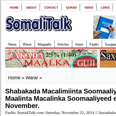
HOME
ABOUT
CONTACT
QURAN
VIDEO
LINKS
News
Warar
Maqaallo
Articles
Islam
Faallo
Suuga
Home
»
Warar
»
Shabakada Macalimiinta Soomaali
Maalinta Macalinka Soomaaliyeed 
November.
Faafin: SomaliTalk.com: Saturday, November 22, 2014 //
Jawaabaha 