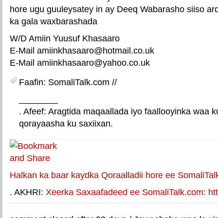
hore ugu guuleysatey in ay Deeq Wabarasho siiso a
ka gala waxbarashada
W/D Amiin Yuusuf Khasaaro
E-Mail amiinkhasaaro@hotmail.co.uk
E-Mail amiinkhasaaro@yahoo.co.uk
Faafin: SomaliTalk.com //
________
. Afeef: Aragtida maqaallada iyo faallooyinka waa 
qorayaasha ku saxiixan.
E-mail Link
Xiriiriye weey
Halkan ka baar kaydka Qoraalladii hore ee SomaliTal
. AKHRI:
Xeerka Saxaafadeed ee SomaliTalk.com: http