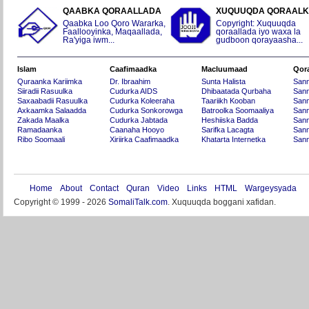
QAABKA QORAALLADA
XUQUUQDA QORAAL
Qaabka Loo Qoro Wararka,
Copyright: Xuquuqda
Faallooyinka, Maqaallada,
qoraallada iyo waxa la
Ra'yiga iwm...
gudboon qorayaasha...
Islam
Caafimaadka
Macluumaad
Qor
Quraanka Kariimka
Dr. Ibraahim
Sunta Halista
San
Siiradii Rasuulka
Cudurka AIDS
Dhibaatada Qurbaha
Sann
Saxaabadii Rasuulka
Cudurka Koleeraha
Taariikh Kooban
Sann
Axkaamka Salaadda
Cudurka Sonkorowga
Batroolka Soomaaliya
Sann
Zakada Maalka
Cudurka Jabtada
Heshiiska Badda
Sann
Ramadaanka
Caanaha Hooyo
Sarifka Lacagta
Sann
Ribo Soomaali
Xiriirka Caafimaadka
Khatarta Internetka
Sann
Home
About
Contact
Quran
Video
Links
HTML
Wargeysyada
Copyright © 1999 - 2026
SomaliTalk.com
. Xuquuqda boggani xafidan.