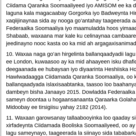
Ciidama Qaranka Soomaaliyeed iyo AMISOM ee ka d
laguna kala magacaabay Gorgorka iyo Badweynta Hi
xaqiijinaynaa sida ay nooga go’antahay taageerada 
Federaalka Soomaaliya iyo maamuladda hoos yimaada 
Shabaab, waxaana mar kale ku celinaynaa cambaare
jeedinayno nooc kasta oo ka mid ah argagaxisanimad
10. Waxaa naga go’an hirgelinta ballanqaadyadii lagu 
ee London, kuwaasoo ay ka mid ahaayeen isku dhafi
deegaanada ee hubaysan iyo diyaarinta Heshiiska H
Hawlwadaagga Ciidamada Qaranka Soomaaliya, oo k
ballanqaadyada islaxisaabtanka, taasoo loo baahan
dambeyn bisha Janaayo 2015. Dowladda Federaalka
sameyn doontaa u hogaansanaanta Qaraarka Gola
Midoobay ee tirsigiisu yahay 2182 (2014).
11. Waxaan garowsanay tallaabooyinka loo qaaday sidi
xirfadeynta Ciidamada Booliska Soomaaliyeed, oo ay 
lagu sameynayo, taageerada la siinayo sida tababark