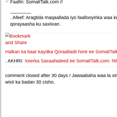
Faafin: SomaliTalk.com //
________
. Afeef: Aragtida maqaallada iyo faallooyinka waa 
qorayaasha ku saxiixan.
E-mail Link
Xiriiriye weey
Halkan ka baar kaydka Qoraalladii hore ee SomaliTal
. AKHRI:
Xeerka Saxaafadeed ee SomaliTalk.com: http
comment closed after 30 days / Jawaabaha waa la xir
wixii ka badan 30 cisho.