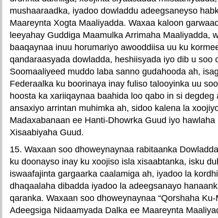
mushaaraadka, iyadoo dowladdu adeegsaneyso hab
Maareynta Xogta Maaliyadda. Waxaa kaloon garwaaq
leeyahay Guddiga Maamulka Arrimaha Maaliyadda, 
baaqaynaa inuu horumariyo awooddiisa uu ku korme
qandaraasyada dowladda, heshiisyada iyo dib u soo c
Soomaaliyeed muddo laba sanno gudahooda ah, isa
Federaalka ku boorinaya inay fuliso talooyinka uu so
hoosta ka xariiqaynaa baahida loo qabo in si degdeg 
ansaxiyo arrintan muhimka ah, sidoo kalena la xooji
Madaxabanaan ee Hanti-Dhowrka Guud iyo hawlaha 
Xisaabiyaha Guud.
15. Waxaan soo dhoweynaynaa rabitaanka Dowladda
ku doonayso inay ku xoojiso isla xisaabtanka, isku du
iswaafajinta gargaarka caalamiga ah, iyadoo la kord
dhaqaalaha dibadda iyadoo la adeegsanayo hanaank
qaranka. Waxaan soo dhoweynaynaa “Qorshaha Ku-
Adeegsiga Nidaamyada Dalka ee Maareynta Maaliya