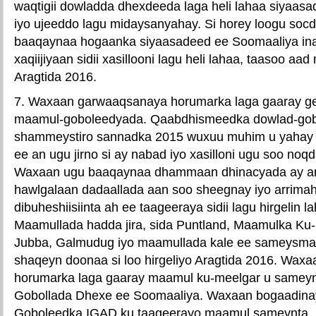
waqtigii dowladda dhexdeeda laga heli lahaa siyaas
iyo ujeeddo lagu midaysanyahay. Si horey loogu so
baaqaynaa hogaanka siyaasadeed ee Soomaaliya in
xaqiijiyaan sidii xasillooni lagu heli lahaa, taasoo aa
Aragtida 2016.
7. Waxaan garwaaqsanaya horumarka laga gaaray ge
maamul-goboleedyada. Qaabdhismeedka dowlad-gob
shammeystiro sannadka 2015 wuxuu muhim u yahay 
ee an ugu jirno si ay nabad iyo xasilloni ugu soo no
Waxaan ugu baaqaynaa dhammaan dhinacyada ay arr
hawlgalaan dadaallada aan soo sheegnay iyo arrimah
dibuheshiisiinta ah ee taageeraya sidii lagu hirgelin 
Maamullada hadda jira, sida Puntland, Maamulka Ku
Jubba, Galmudug iyo maamullada kale ee sameysmay
shaqeyn doonaa si loo hirgeliyo Aragtida 2016. Wa
horumarka laga gaaray maamul ku-meelgar u sameyn
Gobollada Dhexe ee Soomaaliya. Waxaan bogaadinay
Goboleedka IGAD ku taageerayo maamul sameynta.