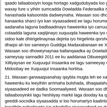
qaado tallaabooyin looga hortago xadgudubyada loo
waxay fure u yihiin sumcadda Dowladda Federaalka iy
hanashada kalsoonida dadweynaha. Waxaan soo dho
hanaanka sharci iyo kan siyaasadeed ee lagu horum
aadanaha laguna badbaadinayo haweenka iyo carruu
colaadda laguna xaqiijinayo xuquuqda haweenka iyo 
sidoo kale dhiirigelinaynaa dejinta iyo hirgelinta qors
dhaqsi ah loo sameeyo Guddiga Madaxabanaan ee X
Waxaan soo dhoweynaynaa ballanqaadka ay Dowladd
sameysay sannadkii 2011 ee ku aaddanaa Dibueegi
Xilliyaysan ee Xuquuqul Insaanka ee lagu sameeya
Midoobay ee Xuquuqul Insaanka hortiisa.
21. Waxaan garwaaqsanahay qaybta mugta leh ee xa
haweenku ku leeyihiin arrimaha bulshada, dhaqaalah
siyaasadeed ee dadka Soomaaliyeed. Waxaan soo 
tallaabooyinkii lagu heshiiyay markii laga dooday k
geeddi-socodka siyaasadda si loo horumariyo kaalin
leeyiihiin nabadaynta iyo isbedelka siyaasadeed ee d