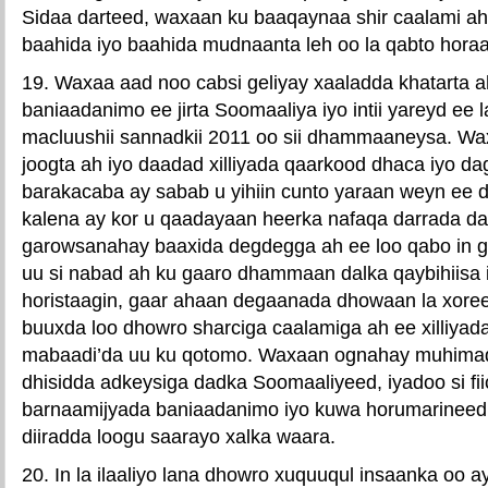
Sidaa darteed, waxaan ku baaqaynaa shir caalami ah
baahida iyo baahida mudnaanta leh oo la qabto hora
19. Waxaa aad noo cabsi geliyay xaaladda khatarta a
baniaadanimo ee jirta Soomaaliya iyo intii yareyd ee 
macluushii sannadkii 2011 oo sii dhammaaneysa. Wa
joogta ah iyo daadad xilliyada qaarkood dhaca iyo dag
barakacaba ay sabab u yihiin cunto yaraan weyn ee dal
kalena ay kor u qaadayaan heerka nafaqa darrada dal
garowsanahay baaxida degdegga ah ee loo qabo in 
uu si nabad ah ku gaaro dhammaan dalka qaybihiisa 
horistaagin, gaar ahaan degaanada dhowaan la xoree
buuxda loo dhowro sharciga caalamiga ah ee xilliyad
mabaadi’da uu ku qotomo. Waxaan ognahay muhima
dhisidda adkeysiga dadka Soomaaliyeed, iyadoo si fii
barnaamijyada baniaadanimo iyo kuwa horumarineedb
diiradda loogu saarayo xalka waara.
20. In la ilaaliyo lana dhowro xuquuqul insaanka oo a