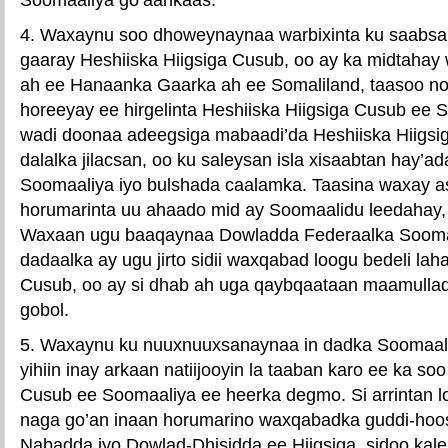
4. Waxaynu soo dhoweynaynaa warbixinta ku saabsa
gaaray Heshiiska Hiigsiga Cusub, oo ay ka midtahay 
ah ee Hanaanka Gaarka ah ee Somaliland, taasoo no
horeeyay ee hirgelinta Heshiiska Hiigsiga Cusub ee 
wadi doonaa adeegsiga mabaadi’da Heshiiska Hiigs
dalalka jilacsan, oo ku saleysan isla xisaabtan hay’
Soomaaliya iyo bulshada caalamka. Taasina waxay as
horumarinta uu ahaado mid ay Soomaalidu leedahay,
Waxaan ugu baaqaynaa Dowladda Federaalka Soomaa
dadaalka ay ugu jirto sidii waxqabad loogu bedeli lah
Cusub, oo ay si dhab ah uga qaybqaataan maamullad
gobol.
5. Waxaynu ku nuuxnuuxsanaynaa in dadka Soomaal
yihiin inay arkaan natiijooyin la taaban karo ee ka so
Cusub ee Soomaaliya ee heerka degmo. Si arrintan 
naga go’an inaan horumarino waxqabadka guddi-hoo
Nabadda iyo Dowlad-Dhisidda ee Hiigsiga, sidoo ka