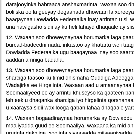
darajooyinka habraaca anshaxmarinta. Waxaa soo d
boliiska oo la geeyay degaanada dhowaan la xoreey
baaqaynaa Dowladda Federaalka inay arrintan u sii
una hawlgasho sidii ay ku heli lahayd dhaqaale ay si
12. Waxaan soo dhoweynaynaa horumarka laga gaaray
burcad-badeednimada, inkastoo ay khatartu weli ta
Dowladda Federaalka ugu baaqaynaa inay soo saarto i
aaddan amniga badaha.
13. Waxaan soo dhoweynaynaa horumarka laga gaar
sharciga taasoo ku timid dhismaha Guddiga Adeegg
Wadajirka ee Hirgelinta. Waxaan aad u amaanaynaa 
Soomaaliyeed ee ay arrintu khuseyso ka qaateen b
leh eek u dhaqanka sharciga iyo hirgelinta qorshaha
u xaaraysa sidii wax looga qaban lahaa dhaqaale yar
14. Waxaan bogaadinaynaa horumarka ay Dowladdu 
maaliyadda guud ee Soomaaliya, waxaana ka mid ah
ururinta dakhliga, xoojinta siyaasadda miisaaniyadda,