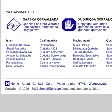
WELI MA AKHRIDAY
QAABKA QORAALLADA
XUQUUQDA QORAAL
Qaabka Loo Qoro Wararka,
Copyright: Xuquuqda
Faallooyinka, Maqaallada,
qoraallada iyo waxa la
Ra'yiga iwm...
gudboon qorayaasha...
Islam
Caafimaadka
Macluumaad
Qor
Quraanka Kariimka
Dr. Ibraahim
Sunta Halista
San
Siiradii Rasuulka
Cudurka AIDS
Dhibaatada Qurbaha
Sann
Saxaabadii Rasuulka
Cudurka Koleeraha
Taariikh Kooban
Sann
Axkaamka Salaadda
Cudurka Sonkorowga
Batroolka Soomaaliya
Sann
Zakada Maalka
Cudurka Jabtada
Heshiiska Badda
Sann
Ramadaanka
Caanaha Hooyo
Sarifka Lacagta
Sann
Ribo Soomaali
Xiriirka Caafimaadka
Khatarta Internetka
Sann
Home
About
Contact
Quran
Video
Links
HTML
Wargeysyada
Copyright © 1999 - 2026
SomaliTalk.com
. Xuquuqda boggani xafidan.