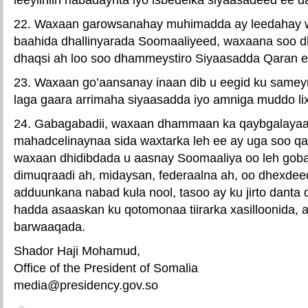
22. Waxaan garowsanahay muhimadda ay leedahay 
baahida dhallinyarada Soomaaliyeed, waxaana soo d
dhaqsi ah loo soo dhammeystiro Siyaasadda Qaran e
23. Waxaan go’aansanay inaan dib u eegid ku sameyn
laga gaara arrimaha siyaasadda iyo amniga muddo li
24. Gabagabadii, waxaan dhammaan ka qaybgalaya
mahadcelinaynaa sida waxtarka leh ee ay uga soo qa
waxaan dhidibdada u aasnay Soomaaliya oo leh gob
dimuqraadi ah, midaysan, federaalna ah, oo dhexdee
adduunkana nabad kula nool, tasoo ay ku jirto dant
hadda asaaskan ku qotomonaa tiirarka xasilloonida, 
barwaaqada.
Shador Haji Mohamud,
Office of the President of Somalia
media@presidency.gov.so