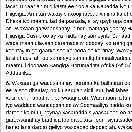
lacag u qaar ah mid kasta ee Yoolalka Nabadda iyo 
Hiigsiga. Arrintan waxay sii xoojinaysaa xiriirka ka 
Dhexe iyo maamullad degaanada, si ay qayb uga qa
ah. Waxaan garwaaqsanay in horumar laga gaaray H
Hiigsiga Cusub oo ay ka midtahay sameynta Sanaadi
wada maamulayaan qaramada Midoobay iyo Bangiga
keentay in gargaarka soo xarooda oo kordhay. Waxa
la si dhaqsi ah loo sameeyo sanaadiqda maaliyadeed
maamuli doonaan Bangiga Horumarinta Afrika (AfDB)
Adduunka.
6. Waxaan garwaaqsanahay horumarka ballaaran ee l
ee la soo dhaafay, oo ku aaddan sidii lagu heli laha
xasilloon, nabad ah, barwaaqna ah. Waa inaan la lum
iyo waddada wanaagsan ee ay Soomaaliya hadda ku
dareen ka muujinaynaa xasaradda siyaasadeed ee ha
garowsanahay baahida loo qabo xasillooni siyaasadee
hanto lana dardar geliyo waxqabad degdeg ah. Waxa