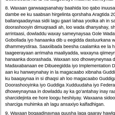
8. Waxaan garwaaqsanahay baahida loo qabo inuusan
dambe ee ku saabsan hirgelinta qorshaha Aragtida 2
ballanqaadaynaa sidii lagu gaari lahaa yoolka ah in 
doorashooyin dimuqraadi ah, loo wada dhanyahay, sha
arrintaasi, dowladdu waxay sameynaysaa Gole Wada
Gobollada iyo hanaanka dib u eegidda dastuurkana w
dhammeystiraa. Saaxiibada beesha caalamka ee la 
taageerayaan arrimaha maaliyadda, waxayna qiime
hanaanka doorashada. Waxaan soo dhoweyneynaa 
Madaxabanaan ee Dibueegidda iyo Implementation D
aan ku hanweynahay in la magacaabo xibnaha Gudd
ku baaqaynaa in si dhaqsi ah loo magacaabo Guddi
Doorashooyinka iyo Guddiga Xudduudaha iyo Federa
dhoweynaynaa in dowladdu ay ka go’antahay inay ra
sharcidejinta ee hore loogu heshiiyay. Waxaana sido
sharciga muhimka ah lagu ansaxiyo kalfadhigan.
9. Waxaan bogaadinaynaa guusha laga gaaray hawlg