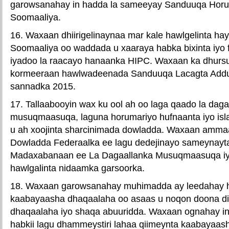
garowsanahay in hadda la sameeyay Sanduuqa Horum
Soomaaliya.
16. Waxaan dhiirigelinaynaa mar kale hawlgelinta ha
Soomaaliya oo waddada u xaaraya habka bixinta iyo
iyadoo la raacayo hanaanka HIPC. Waxaan ka dhurs
kormeeraan hawlwadeenada Sanduuqa Lacagta Addu
sannadka 2015.
17. Tallaabooyin wax ku ool ah oo laga qaado la daga
musuqmaasuqa, laguna horumariyo hufnaanta iyo isla
u ah xoojinta sharcinimada dowladda. Waxaan amm
Dowladda Federaalka ee lagu dedejinayo sameynayt
Madaxabanaan ee La Dagaallanka Musuqmaasuqa iy
hawlgalinta nidaamka garsoorka.
18. Waxaan garowsanahay muhimadda ay leedahay h
kaabayaasha dhaqaalaha oo asaas u noqon doona di
dhaqaalaha iyo shaqa abuuridda. Waxaan ognahay in
habkii lagu dhammeystiri lahaa qiimeynta kaabayaas