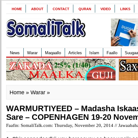
HOME
ABOUT
CONTACT
QURAN
VIDEO
LINKS
News
Warar
Maqaallo
Articles
Islam
Faallo
Suuga
Home
»
Warar
»
WARMURTIYEED – Madasha Iskaas
Sare – COPENHAGEN 19-20 Novem
Faafin: SomaliTalk.com: Thursday, November 20, 2014 //
Jawaabaha