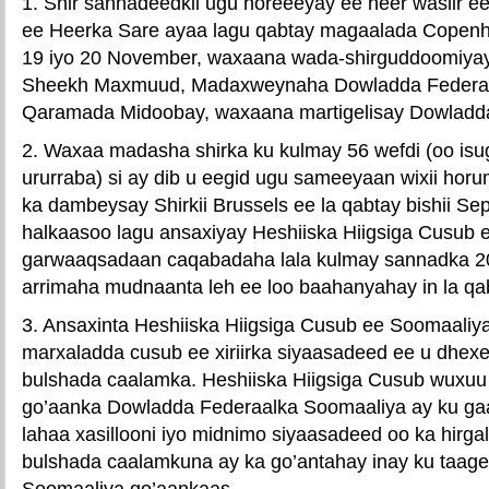
1. Shir sannadeedkii ugu horeeeyay ee heer wasiir 
ee Heerka Sare ayaa lagu qabtay magaalada Copenh
19 iyo 20 November, waxaana wada-shirguddoomiy
Sheekh Maxmuud, Madaxweynaha Dowladda Federaal
Qaramada Midoobay, waxaana martigelisay Dowladd
2. Waxaa madasha shirka ku kulmay 56 wefdi (oo isug
ururraba) si ay dib u eegid ugu sameeyaan wixii horum
ka dambeysay Shirkii Brussels ee la qabtay bishii S
halkaasoo lagu ansaxiyay Heshiiska Hiigsiga Cusub 
garwaaqsadaan caqabadaha lala kulmay sannadka 201
arrimaha mudnaanta leh ee loo baahanyahay in la q
3. Ansaxinta Heshiiska Hiigsiga Cusub ee Soomaaliy
marxaladda cusub ee xiriirka siyaasadeed ee u dhex
bulshada caalamka. Heshiiska Hiigsiga Cusub wuxuu
go’aanka Dowladda Federaalka Soomaaliya ay ku gaart
lahaa xasillooni iyo midnimo siyaasadeed oo ka hirga
bulshada caalamkuna ay ka go’antahay inay ku taag
Soomaaliya go’aankaas.