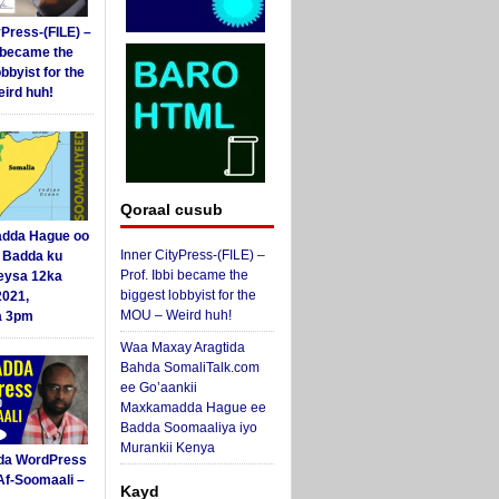
yPress-(FILE) –
i became the
obbyist for the
ird huh!
Qoraal cusub
dda Hague oo
Inner CityPress-(FILE) –
i Badda ku
Prof. Ibbi became the
eysa 12ka
biggest lobbyist for the
2021,
MOU – Weird huh!
a 3pm
Waa Maxay Aragtida
Bahda SomaliTalk.com
ee Go’aankii
Maxkamadda Hague ee
Badda Soomaaliya iyo
Murankii Kenya
da WordPress
Af-Soomaali –
Kayd