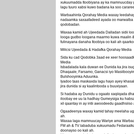
xukuumadda Itoobiyana ay ka mamnuucday gu
lagu tuuro xabsi kuwo badana ka soo carare
Warbaahinta Qorahay Media waxay leedahay
nadaamka saxaafadeed ayada oo marwalba ti
qodobadan.
Waxaa kamid ah Ujeedada Dalladan sidii loo
looga gudbo loogana maarmo kuwa maalin &
fulinayana danaha Itoobiya oo kali ah qaar
Milicsi Ujeedada & Hadafka Qorahay Media
Sida ku cad Qodobka 3aad ee xeer hoosaad
Media
Isbadalada kala duwan ee Dunida ka jira is
Dhaqaale, Farsamo, Ganacsi iyo Masiibooyi
Bulshooyinka Aduunka.
Iyadoo taas maskaxda lagu hayo ayey khasa
jira dunida si ay kaalintooda u buuxiyaan.
Si hadaba ay Dunidu u ogaato xaqiiqada dha
iloobay ee uu la hadhay Gumeysiga ku habs
xil qaantay in ay intii awoodeedu gaadhsiiso
Ogaadeenya waxay kamid tahay meelaha ugu
ah.
Waxaa laga mamnuucay Wariye ama Warbaahi
FM ah & TV labaduba xukuumadu Fedaraalka
doonayso oo kali ah.