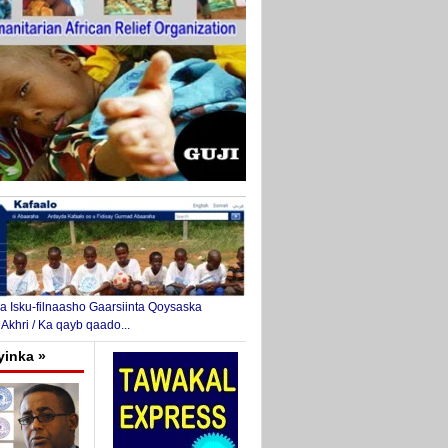
 Isku-filnaasho Gaarsiinta Qoysaska
 Akhri / Ka qayb qaado...
yinka »