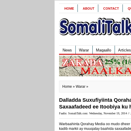
HOME
ABOUT
CONTACT
Q
News
Warar
Maqaallo
Articles
Home
»
Warar
»
Dalladda Suxufiyiinta Qorah
Saxaafadeed ee Itoobiya ku
Faafin: SomaliTalk.com: Wednesday, November 19, 2014 //
Warbaahinta Qorahay Media oo mudo dheer h
kadib markii ay muuqatay baahida saxaafad