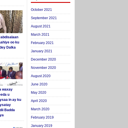
October 2021
September 2021
August 2021
March 2021
abdisalaan
aahiye oo ku
February 2021
dey Dalka
January 2021
December 2020
November 2020
August 2020
June 2020
a waxay
May 2020
eda u
ysaa in ay ku
April 2020
aysatay
March 2020
ii Badda
ya
February 2019
January 2019