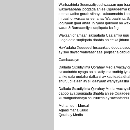
Warbaahinta Soomaaliyeed waxaan ugu baaqa
waxayaabaha joogtada ah ee Ogaadeenya ka 
ee marwalba garab siinaya xukuumadda Itoo
hirgasho, waxaana leenahay Warbaahinta So
joojiyaan gaar ahaa TV yada qarkood oo wax
warar & Barnaamijyo xaqiiqada ka fog.
Waxaan dhamaan saxaafada Caalamka ugu ba
u ogolaato xaqiiqada dhabta ah ee ka jirtan
Hay’adaha Xuquuqul Insaanka u dooda usooje
ay soo dayso wariyaashaas, joojisana cabudhi
Cambaarayn:
Dallada Suxufiyiinta Qorahay Media waxay
saxaafadda ayaga oo suxufiyiinta xadhig iy
ah ku gala gudaha dalka si ay xaqiiqada dh
shuruud la’aan ay sii daayaan wariyayaasha 
Dallada Suxufiyiinta Qorahay Media waxay s
daboolaya xaqiiqada dhabta ah ee Ogaadeen
ku xadgudbahaya shuruucda ay saxaafaddu 
Mohamed I. Mursal
Agaasimaha Guud
Qorahay Media