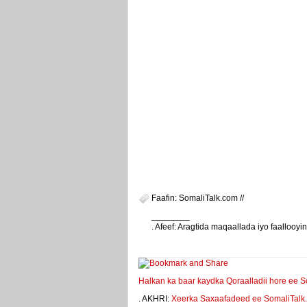
Faafin: SomaliTalk.com //
________
. Afeef: Aragtida maqaallada iyo faalloo
weeyey
Halkan ka baar kaydka Qoraalladii hore ee S
. AKHRI:
Xeerka Saxaafadeed ee SomaliTalk.co