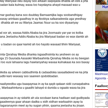
y Wariyaal isku dayay soo arkaan xaqiiqada dhabta ah eek a jirta
badan kala kulmay, waxa loo haystayna ahayd maxaad wax u
 mar gashay kana soo duubtay Barnaamijka lagu soobandhigay
waxay arintaas gaadhay in ay Itoobiya safaaradeeda uga yeedhay
 dhabta ah ee uu Wariya Jaamac Nuur uu ka soo diyaariyay
d xor ah, waxaa Addis Ababa ka jira Joornaalo yar-yar oo kolba
aana Jeelasha Addis Ababa ku jira Wariyaal badan oo wax dambi ah
u badan oo qaar kamid ah loo haysto waxaad tihiin Wariyaal,
.
inta Qorahay Media dhanka isgaadhsiinta ku yesheen oo ay
wga 15 Guurada Aasaskii Warbaahinta Qorahay Media oo ku beegan
ii loo xusi lahaana lagu hawlanyahay waxaa kulnakaas ka soo baxay
Media ay arkeen cabbudhinta & cadaadiska saxaafadeed ee ka jirta
Mashruuca
udbi karo waxaay soo saareen qodobbadan.
Agoonta -
aliyeedba ugu baaqaynaa in ay ka qayb qataan sidii cunaqabatna
Faalloo
Warbaahintuna u gaadhi lahayd si dunida u ogaato waxa ka jira
aaqaynaa in ay sidahb ah ula socdaan kana hadlaan xad-gudbyada
Ogaadeenya gaar ahaan dadka u xidh xidhan warbaahin ayay la
agaranaynin meel ay ku sugan yihiin, qaarna jeelasha ku jiraan.