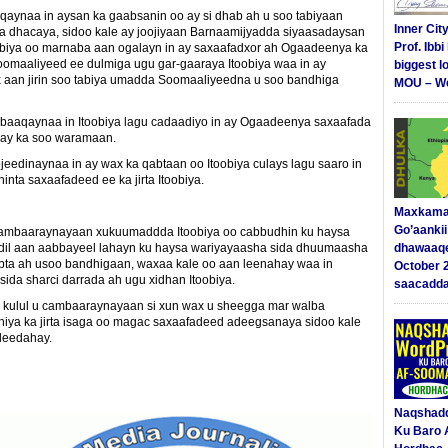
ynaa in aysan ka gaabsanin oo ay si dhab ah u soo tabiyaan
Inner Cit
dhacaya, sidoo kale ay joojiyaan Barnaamijyadda siyaasadaysan
Prof. Ibb
biya oo marnaba aan ogalayn in ay saxaafadxor ah Ogaadeenya ka
omaaliyeed ee dulmiga ugu gar-gaaraya Itoobiya waa in ay
biggest l
 aan jirin soo tabiya umadda Soomaaliyeedna u soo bandhiga
MOU – We
aqaynaa in Itoobiya lagu cadaadiyo in ay Ogaadeenya saxaafada
a ay ka soo waramaan.
edinaynaa in ay wax ka qabtaan oo Itoobiya culays lagu saaro in
nta saxaafadeed ee ka jirta Itoobiya.
Maxkama
Go’aanki
 cambaaraynayaan xukuumaddda Itoobiya oo cabbudhin ku haysa
o dil aan aabbayeel lahayn ku haysa wariyayaasha sida dhuumaasha
dhawaaq
abta ah usoo bandhigaan, waxaa kale oo aan leenahay waa in
October 
sida sharci darrada ah ugu xidhan Itoobiya.
saacadd
i kulul u cambaaraynayaan si xun wax u sheegga mar walba
iya ka jirta isaga oo magac saxaafadeed adeegsanaya sidoo kale
leedahay.
Naqshad
Ku Baro 