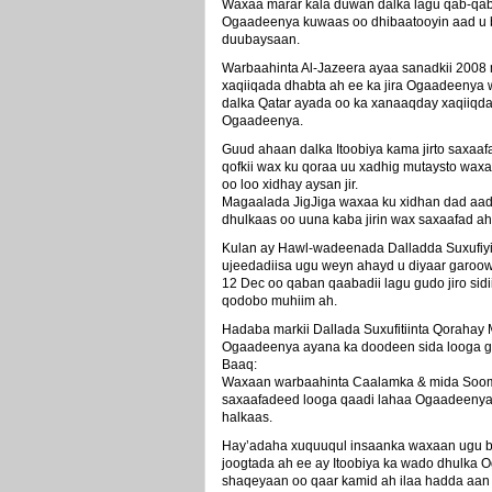
Waxaa marar kala duwan dalka lagu qab-qabta
Ogaadeenya kuwaas oo dhibaatooyin aad u 
duubaysaan.
Warbaahinta Al-Jazeera ayaa sanadkii 2008
xaqiiqada dhabta ah ee ka jira Ogaadeenya 
dalka Qatar ayada oo ka xanaaqday xaqiiqda
Ogaadeenya.
Guud ahaan dalka Itoobiya kama jirto saxaafa
qofkii wax ku qoraa uu xadhig mutaysto wax
oo loo xidhay aysan jir.
Magaalada JigJiga waxaa ku xidhan dad aad 
dhulkaas oo uuna kaba jirin wax saxaafad ah
Kulan ay Hawl-wadeenada Dalladda Suxufiyi
ujeedadiisa ugu weyn ahayd u diyaar garoo
12 Dec oo qaban qaabadii lagu gudo jiro sid
qodobo muhiim ah.
Hadaba markii Dallada Suxufitiinta Qorahay 
Ogaadeenya ayana ka doodeen sida looga g
Baaq:
Waxaan warbaahinta Caalamka & mida Sooma
saxaafadeed looga qaadi lahaa Ogaadeenya, 
halkaas.
Hay’adaha xuquuqul insaanka waxaan ugu b
joogtada ah ee ay Itoobiya ka wado dhulka 
shaqeyaan oo qaar kamid ah ilaa hadda aan l