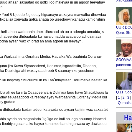
Xad-gudub
ud ahaan saxaafad oo qofkii loo maleyaa in uu aqoon leeyahay
en.
 Yool & Ujeedo fog oo ay higsanayo waxayna marwalba dhowrtaa
xgalisa xoriyada qofka anaga oo ujeedooyinkanagu kamid yihiin
UUR DOOX
 heli lahaa warbaahin dhex-dhexaad ah oo u adeegta umadda, si
Qore. Sh
 habeenba dhibaatada ku haya umadda ayaga oo adiigsanaya
koodna aysan wax khibrad ah ama aqoon ah leeyayn.
ka Warbaahinta Qorahay Media: Hadafka Warbaahinta Qorahay
SOOMAALI
jabkeedii
uguna jira Kuwo Siyaasadeed, Horumar, isgaadhsiin, Dhaqan,
nka Dabiiciga ahi waxay raad reeb & saamayn ku yeesheen
b ku noqotay Shucuubtu in ka Faa`iidaystaan Horumarka haatan ka
Q.11: Soc
bta ah ee ka jirta Ogaadeenya & Dulmiga lagu hayo Shacabkaas la
aday ee Asaagood ka reebay ayey Warbaahinta Qorahay Media isu
|
1
|
2
|
3
|
 ay gudato.
.
Qoraalka
 dhibaatada badan aduunka ayada oo aysan ka jirin wax saxaafad
n ayada oo magaalada JigJiga oo kali ah laga abuuray Idaacad
 Itoobiya gacanta ku hayso kuna soo bandhiga waxa ay dawladuu