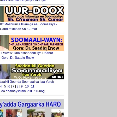
ka Ciidanka Kenya iyo Itoobiya
: Mashruuca Islamiga ee Soomaaliya -
. Cabdiraxmaan Sh. Cumar
-WAYN: Dhalashadeedii iyo Dhabar-
 - Qore. Dr. Saadiq Enow
daalkii Geerida Soomaaliya ilaa Yurub
4
|
5
|
6
|
7
|
8
|
9
|
10
|
11
 oo dhamaystiran/ PDF /50-bog