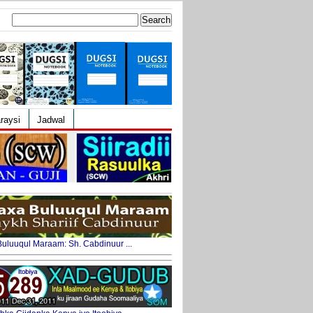
Search
for:
raysi
Jadwal
uluuqul Maraam: Sh. Cabdinuur ...