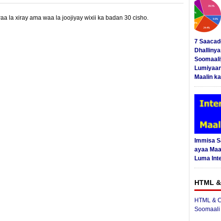
 la xiray ama waa la joojiyay wixii ka badan 30 cisho.
7 Saacad
Dhalliny
Soomaali
Lumiyaan
Maalin ka
Immisa 
ayaa Maal
Luma Int
HTML &
HTML & C
Soomaali