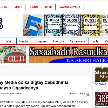
URAN
VIDEO
LINKS
HTML
WARGEYSYADA
Islam
Faallo
Suugaan
Directory
Cilmibaaris
Tech
Wa
ay Media oo ka digtay Cabudhinta
Sharaxa B
 hayso Ogaadeenya
Jawaabaha waa la xiray
Daabaco | Print |
awada ku soo jirtay la aasasay sanadkii 1999, waxaa loo aasasay
eed & sida Ogaadeenya aysan uga jirin wax saxaaafad ah