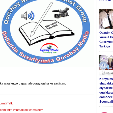
Hordhac
Qaasim C
Yuusuf F
Geeriyoo
Turkiga
Kenya m
yinka waa kuwo u gaar ah qorayaasha ku saxiixan.
E-mail Link
Xiriiriye
shacabke
diyaarine
guul dar
damaceed
Soomaali
omaliTalk
:
m: http://somalitalk.com/xeer/