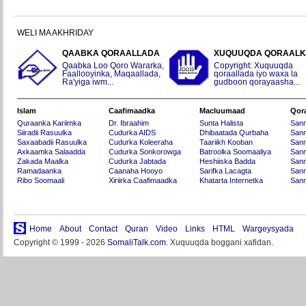
WELI MA AKHRIDAY
QAABKA QORAALLADA
XUQUUQDA QORAAL
Qaabka Loo Qoro Wararka,
Copyright: Xuquuqda
Faallooyinka, Maqaallada,
qoraallada iyo waxa la
Ra'yiga iwm...
gudboon qorayaasha...
Islam
Caafimaadka
Macluumaad
Qor
Quraanka Kariimka
Dr. Ibraahim
Sunta Halista
San
Siiradii Rasuulka
Cudurka AIDS
Dhibaatada Qurbaha
Sann
Saxaabadii Rasuulka
Cudurka Koleeraha
Taariikh Kooban
Sann
Axkaamka Salaadda
Cudurka Sonkorowga
Batroolka Soomaaliya
Sann
Zakada Maalka
Cudurka Jabtada
Heshiiska Badda
Sann
Ramadaanka
Caanaha Hooyo
Sarifka Lacagta
Sann
Ribo Soomaali
Xiriirka Caafimaadka
Khatarta Internetka
Sann
Home
About
Contact
Quran
Video
Links
HTML
Wargeysyada
Copyright © 1999 - 2026
SomaliTalk.com
. Xuquuqda boggani xafidan.