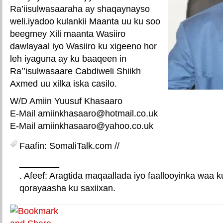
Ra’iisulwasaaraha ay shaqaynayso
weli.iyadoo kulankii Maanta uu ku soo
beegmey Xili maanta Wasiiro
dawlayaal iyo Wasiiro ku xigeeno hor
leh iyaguna ay ku baaqeen in
Ra’’isulwasaare Cabdiweli Shiikh
Axmed uu xilka iska casilo.
W/D Amiin Yuusuf Khasaaro
E-Mail amiinkhasaaro@hotmail.co.uk
E-Mail amiinkhasaaro@yahoo.co.uk
Faafin: SomaliTalk.com //
________
. Afeef: Aragtida maqaallada iyo faallooyinka waa 
qorayaasha ku saxiixan.
E-mail Link
Xiriiriye weey