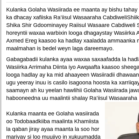
Kulanka Golaha Wasiirada ee maanta ay bishu tahay
ka dhacay xafiiska Ra’iisul Wasaaraha CabdiweliSh
Shika Shir Gdoominayey Raiisul Wasaare Cabdiweli 
horeyntii waxaa warbixin looga dhagaystay Wasiirka 
Axmed Ereg kaasoo ka hadlay xaaladda ammaanka 
maalmahan is bedel weyn laga dareemayo.
Gabagabadii kulanka ayaa waxaa saxaafadda la hadl
Wasiirka Arrimaha Diinta iyo Awqaafta kaasoo sheegay
looga hadlay ay ka mid ahaayeen Wasiiradii dhawaan
ugu yeeray inuu is casilo isagoona hoosta ka xarriiqay
saamayn ah ku yeelan hawlihii Golaha Wasiirada jawaa
habooneedna uu maalintii shalay Ra’iisul Wasaaraha
Kulanka maanta ee Golaha wasiirada
oo Todobaadkiiba maalinta Khamiista
la qaban jiray ayaa maanta la soo hor
mariyay si loo muujiyo in xukuumadda