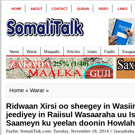
HOME
ABOUT
CONTACT
QURAN
VIDEO
LINKS
News
Warar
Maqaallo
Articles
Islam
Faallo
Suuga
Home
»
Warar
»
Ridwaan Xirsi oo sheegey in Wasii
jeediyey in Raiisul Wasaaraha uu I
Saameyn ku yeelan doonin Howla
Faafin: SomaliTalk.com: Tuesday, November 18, 2014 //
Jawaabaha 