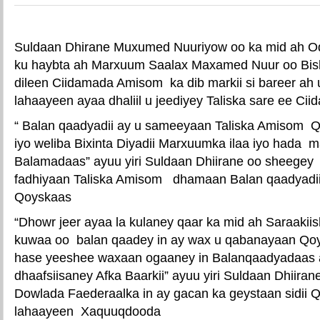
Suldaan Dhirane Muxumed Nuuriyow oo ka mid ah 
ku haybta ah Marxuum Saalax Maxamed Nuur oo Bis
dileen Ciidamada Amisom ka dib markii si bareer ah u 
lahaayeen ayaa dhaliil u jeediyey Taliska sare ee C
“ Balan qaadyadii ay u sameeyaan Taliska Amisom 
iyo weliba Bixinta Diyadii Marxuumka ilaa iyo hada m
Balamadaas” ayuu yiri Suldaan Dhiirane oo sheegey 
fadhiyaan Taliska Amisom dhamaan Balan qaadyadi
Qoyskaas
“Dhowr jeer ayaa la kulaney qaar ka mid ah Saraaki
kuwaa oo balan qaadey in ay wax u qabanayaan Q
hase yeeshee waxaan ogaaney in Balanqaadyadaas a
dhaafsiisaney Afka Baarkii” ayuu yiri Suldaan Dhiir
Dowlada Faederaalka in ay gacan ka geystaan sidii Q
lahaayeen Xaquuqdooda