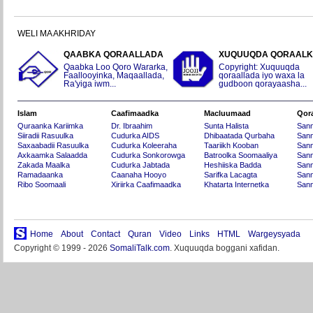
WELI MA AKHRIDAY
QAABKA QORAALLADA
XUQUUQDA QORAAL
Qaabka Loo Qoro Wararka,
Copyright: Xuquuqda
Faallooyinka, Maqaallada,
qoraallada iyo waxa la
Ra'yiga iwm...
gudboon qorayaasha...
Islam
Caafimaadka
Macluumaad
Qor
Quraanka Kariimka
Dr. Ibraahim
Sunta Halista
San
Siiradii Rasuulka
Cudurka AIDS
Dhibaatada Qurbaha
Sann
Saxaabadii Rasuulka
Cudurka Koleeraha
Taariikh Kooban
Sann
Axkaamka Salaadda
Cudurka Sonkorowga
Batroolka Soomaaliya
Sann
Zakada Maalka
Cudurka Jabtada
Heshiiska Badda
Sann
Ramadaanka
Caanaha Hooyo
Sarifka Lacagta
Sann
Ribo Soomaali
Xiriirka Caafimaadka
Khatarta Internetka
Sann
Home
About
Contact
Quran
Video
Links
HTML
Wargeysyada
Copyright © 1999 - 2026
SomaliTalk.com
. Xuquuqda boggani xafidan.