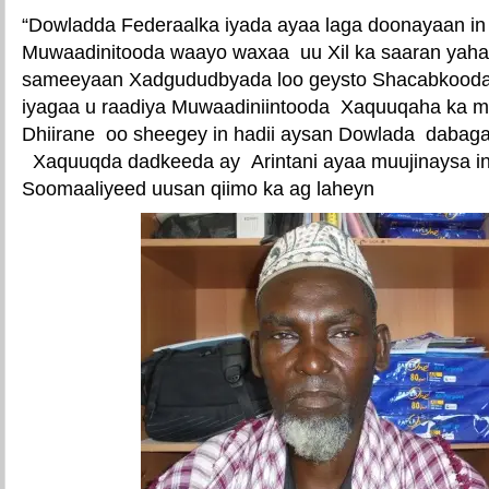
“Dowladda Federaalka iyada ayaa laga doonayaan in
Muwaadinitooda waayo waxaa uu Xil ka saaran yahay
sameeyaan Xadgududbyada loo geysto Shacabkood
iyagaa u raadiya Muwaadiniintooda Xaquuqaha ka ma
Dhiirane oo sheegey in hadii aysan Dowlada dabag
Xaquuqda dadkeeda ay Arintani ayaa muujinaysa i
Soomaaliyeed uusan qiimo ka ag laheyn