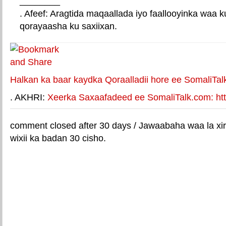
________
. Afeef: Aragtida maqaallada iyo faallooyinka waa 
qorayaasha ku saxiixan.
E-mail Link
Xiriiriye weey
Halkan ka baar kaydka Qoraalladii hore ee SomaliTal
. AKHRI:
Xeerka Saxaafadeed ee SomaliTalk.com: http
comment closed after 30 days / Jawaabaha waa la xir
wixii ka badan 30 cisho.