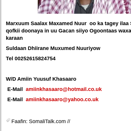
Marxuum Saalax Maxamed Nuur oo ka tagey ilaa 
qofkii doonaya in uu Gacan siiyo Ogoontaas waxay 
karaan
Suldaan Dhiirane Muxumed Nuuriyow
Tel 00252615824754
W/D Amiin Yuusuf Khasaaro
E-Mail
amiinkhasaaro@hotmail.co.uk
E-Mail
amiinkhasaaro@yahoo.co.uk
Faafin: SomaliTalk.com //