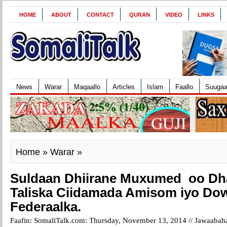
HOME
ABOUT
CONTACT
QURAN
VIDEO
LINKS
News
Warar
Maqaallo
Articles
Islam
Faallo
Suuga
Home
»
Warar
»
Suldaan Dhiirane Muxumed oo Dhal
Taliska Ciidamada Amisom iyo Do
Federaalka.
Faafin: SomaliTalk.com: Thursday, November 13, 2014 //
Jawaabaha