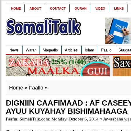
HOME
ABOUT
CONTACT
QURAN
VIDEO
LINKS
News
Warar
Maqaallo
Articles
Islam
Faallo
Suuga
Home
»
Faallo
»
DIGNIIN CAAFIMAAD : AF CASE
AYUU KUYAHAY BISHIMAHAAGA
Faafin: SomaliTalk.com: Monday, October 6, 2014 //
Jawaabaha waa 