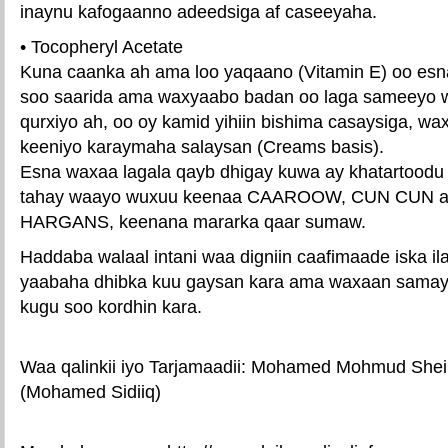
inaynu kafogaanno adeedsiga af caseeyaha.
• Tocopheryl Acetate
Kuna caanka ah ama loo yaqaano (Vitamin E) oo esn
soo saarida ama waxyaabo badan oo laga sameeyo w
qurxiyo ah, oo oy kamid yihiin bishima casaysiga, 
keeniyo karaymaha salaysan (Creams basis).
Esna waxaa lagala qayb dhigay kuwa ay khatartoodu
tahay waayo wuxuu keenaa CAAROOW, CUN CUN am
HARGANS, keenana mararka qaar sumaw.
Haddaba walaal intani waa digniin caafimaade iska il
yaabaha dhibka kuu gaysan kara ama waxaan sam
kugu soo kordhin kara.
​​​​Waa qalinkii iyo Tarjamaadii: Mohamed Mohmud She
​​​​​​​​(Mohamed Sidiiq)