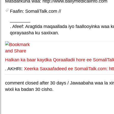
​​​​Masdarkuna waa: http://www.dailymedicalinfo.com
Faafin: SomaliTalk.com //
________
. Afeef: Aragtida maqaallada iyo faallooyinka waa 
qorayaasha ku saxiixan.
E-mail Link
Xiriiriye weey
Halkan ka baar kaydka Qoraalladii hore ee SomaliTal
. AKHRI:
Xeerka Saxaafadeed ee SomaliTalk.com: http
comment closed after 30 days / Jawaabaha waa la xir
wixii ka badan 30 cisho.