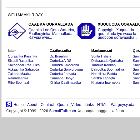
WELI MA AKHRIDAY
QAABKA QORAALLADA
XUQUUQDA QORAAL
Qaabka Loo Qoro Wararka,
Copyright: Xuquuqda
Faallooyinka, Maqaallada,
qoraallada iyo waxa la
Ra'yiga iwm...
gudboon qorayaasha...
Islam
Caafimaadka
Macluumaad
Qor
Quraanka Kariimka
Dr. Ibraahim
Sunta Halista
San
Siiradii Rasuulka
Cudurka AIDS
Dhibaatada Qurbaha
Sann
Saxaabadii Rasuulka
Cudurka Koleeraha
Taariikh Kooban
Sann
Axkaamka Salaadda
Cudurka Sonkorowga
Batroolka Soomaaliya
Sann
Zakada Maalka
Cudurka Jabtada
Heshiiska Badda
Sann
Ramadaanka
Caanaha Hooyo
Sarifka Lacagta
Sann
Ribo Soomaali
Xiriirka Caafimaadka
Khatarta Internetka
Sann
Home
About
Contact
Quran
Video
Links
HTML
Wargeysyada
Copyright © 1999 - 2026
SomaliTalk.com
. Xuquuqda boggani xafidan.