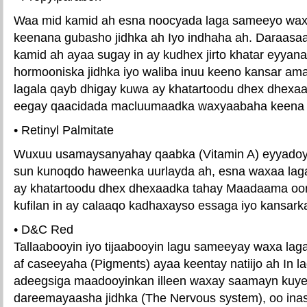
Waa mid kamid ah esna noocyada laga sameeyo waxy
keenana gubasho jidhka ah Iyo indhaha ah. Daraasa
kamid ah ayaa sugay in ay kudhex jirto khatar eyyan
hormooniska jidhka iyo waliba inuu keeno kansar a
lagala qayb dhigay kuwa ay khatartoodu dhex dhexaa
eegay qaacidada macluumaadka waxyaabaha keena is
• Retinyl Palmitate
Wuxuu usamaysanyahay qaabka (Vitamin A) eyyadoy 
sun kunoqdo haweenka uurlayda ah, esna waxaa lag
ay khatartoodu dhex dhexaadka tahay Maadaama oon
kufilan in ay calaaqo kadhaxayso essaga iyo kansark
• D&C Red
Tallaabooyin iyo tijaabooyin lagu sameeyay waxa l
af caseeyaha (Pigments) ayaa keentay natiijo ah In 
adeegsiga maadooyinkan illeen waxay saamayn kuy
dareemayaasha jidhka (The Nervous system), oo inasii