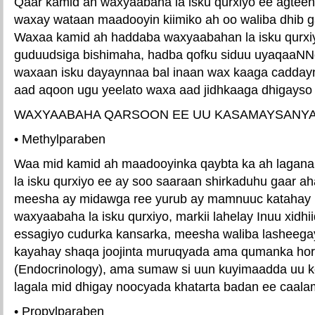
Qaar kamid ah waxyaabaha la isku qurxiyo ee agteen
waxay wataan maadooyin kiimiko ah oo waliba dhib g
Waxaa kamid ah haddaba waxyaabahan la isku qurxi
guduudsiga bishimaha, hadba qofku siduu uyaqaaNN
waxaan isku dayaynnaa bal inaan wax kaaga cadday
aad aqoon ugu yeelato waxa aad jidhkaaga dhigays
WAXYAABAHA QARSOON EE UU KASAMAYSANYA
• Methylparaben
Waa mid kamid ah maadooyinka qaybta ka ah laga
la isku qurxiyo ee ay soo saaraan shirkaduhu gaar 
meesha ay midawga ree yurub ay mamnuuc katahay 
waxyaabaha la isku qurxiyo, markii lahelay Inuu xidh
essagiyo cudurka kansarka, meesha waliba lasheegay
kayahay shaqa joojinta muruqyada ama qumanka hor
(Endocrinology), ama sumaw si uun kuyimaadda uu k
lagala mid dhigay noocyada khatarta badan ee caalam
• Propylparaben