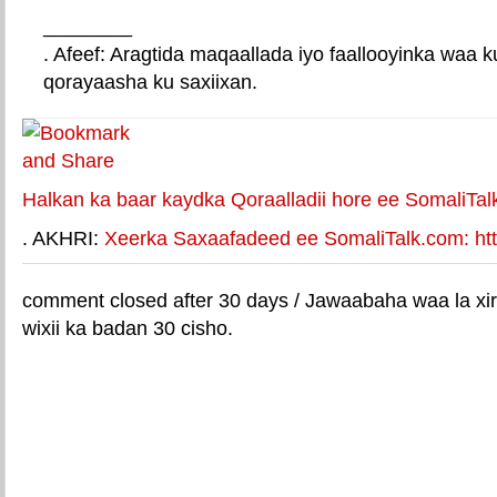
________
. Afeef: Aragtida maqaallada iyo faallooyinka waa 
qorayaasha ku saxiixan.
E-mail Link
Xiriiriye weey
Halkan ka baar kaydka Qoraalladii hore ee SomaliTal
. AKHRI:
Xeerka Saxaafadeed ee SomaliTalk.com: http
comment closed after 30 days / Jawaabaha waa la xir
wixii ka badan 30 cisho.