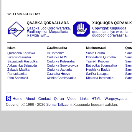
WELI MA AKHRIDAY
QAABKA QORAALLADA
XUQUUQDA QORAAL
Qaabka Loo Qoro Wararka,
Copyright: Xuquuqda
Faallooyinka, Maqaallada,
qoraallada iyo waxa la
Ra'yiga iwm...
gudboon qorayaasha...
Islam
Caafimaadka
Macluumaad
Qor
Quraanka Kariimka
Dr. Ibraahim
Sunta Halista
San
Siiradii Rasuulka
Cudurka AIDS
Dhibaatada Qurbaha
Sann
Saxaabadii Rasuulka
Cudurka Koleeraha
Taariikh Kooban
Sann
Axkaamka Salaadda
Cudurka Sonkorowga
Batroolka Soomaaliya
Sann
Zakada Maalka
Cudurka Jabtada
Heshiiska Badda
Sann
Ramadaanka
Caanaha Hooyo
Sarifka Lacagta
Sann
Ribo Soomaali
Xiriirka Caafimaadka
Khatarta Internetka
Sann
Home
About
Contact
Quran
Video
Links
HTML
Wargeysyada
Copyright © 1999 - 2026
SomaliTalk.com
. Xuquuqda boggani xafidan.