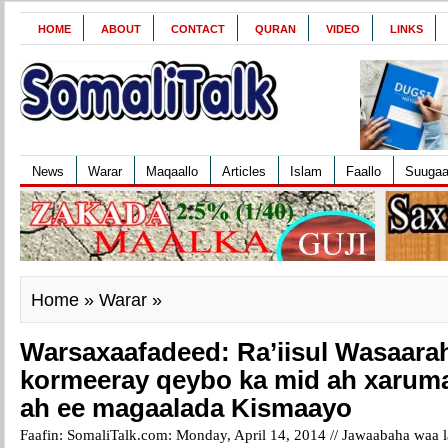
HOME
ABOUT
CONTACT
QURAN
VIDEO
LINKS
News
Warar
Maqaallo
Articles
Islam
Faallo
Suuga
Home
»
Warar
»
Warsaxaafadeed: Ra’iisul Wasaara
kormeeray qeybo ka mid ah xarum
ah ee magaalada Kismaayo
Faafin: SomaliTalk.com: Monday, April 14, 2014 //
Jawaabaha waa l