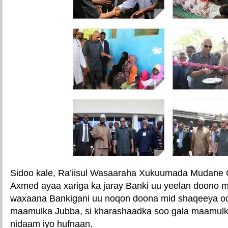
Sidoo kale, Ra’iisul Wasaaraha Xukuumada Mudane 
Axmed ayaa xariga ka jaray Banki uu yeelan doono 
waxaana Bankigani uu noqon doona mid shaqeeya oo
maamulka Jubba, si kharashaadka soo gala maamulka
nidaam iyo hufnaan.