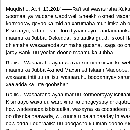
Muqdisho, April 13.2014——Ra’iisul Wasaaraha Xuk
Soomaaliya Mudane Cabdiweli Sheekh Axmed Maxa
kormeeray qeybo ka mid ah xarumaha muhiimka ah 
Kismaayo, sida dhisme loo diyaarinayo baarlamaanka
maamulka Jubba, Dekedda, Isbitaalka guud, Iskool 
dhismaha Wasaaradda Arrimaha gudaha, isaga oo dha
jaray Banki uu yeelan doono maamulka Jubba.
Ra’iisul Wasaaraha ayaa waxaa kormeerkiisan ku we
maamulka Jubba Axmed Maxamed Islaam Madoobe, was
waxaana intii uu ra’iisul wasaaruhu booqanayay xar
xaaladda ka jirta goobahan.
Ra’iisul Wasaaraha ayaa mar uu kormeerayay isbita
Kismaayo waxa uu warbixino ka dhegeystay dhaqataati
howlwadeenada isbistaalka, waxayna ka codsadeen 
oo dhanka daawada, wuxuuna u balan qaaday in Was
dawladda Federaalka uu booqasho ku iman doono K