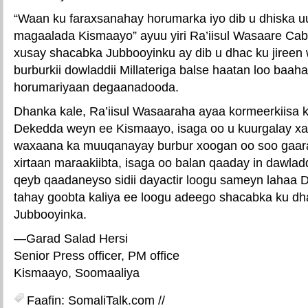
“Waan ku faraxsanahay horumarka iyo dib u dhiska
magaalada Kismaayo” ayuu yiri Ra’iisul Wasaare Cab
xusay shacabka Jubbooyinku ay dib u dhac ku jireen
burburkii dowladdii Millateriga balse haatan loo baah
horumariyaan degaanadooda.
Dhanka kale, Ra’iisul Wasaaraha ayaa kormeerkiisa
Dekedda weyn ee Kismaayo, isaga oo u kuurgalay x
waxaana ka muuqanayay burbur xoogan oo soo gaar
xirtaan maraakiibta, isaga oo balan qaaday in dawla
qeyb qaadaneyso sidii dayactir loogu sameyn laha
tahay goobta kaliya ee loogu adeego shacabka ku d
Jubbooyinka.
—Garad Salad Hersi
Senior Press officer, PM office
Kismaayo, Soomaaliya
Faafin: SomaliTalk.com //