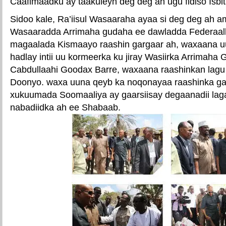
Caafimaadku ay taakuleyn deg deg ah ugu fidiso Isbit
Sidoo kale, Ra’iisul Wasaaraha ayaa si deg deg ah a
Wasaaradda Arrimaha gudaha ee dawladda Federaalka
magaalada Kismaayo raashin gargaar ah, waxaana uu
hadlay intii uu kormeerka ku jiray Wasiirka Arrimah
Cabdullaahi Goodax Barre, waxaana raashinkan lagu
Doonyo. waxa uuna qeyb ka noqonayaa raashinka ga
xukuumada Soomaaliya ay gaarsiisay degaanadii lag
nabadiidka ah ee Shabaab.