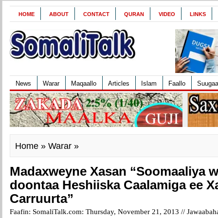
HOME
ABOUT
CONTACT
QURAN
VIDEO
LINKS
News
Warar
Maqaallo
Articles
Islam
Faallo
Suuga
Home
»
Warar
»
Madaxweyne Xasan “Soomaaliya we
doontaa Heshiiska Caalamiga ee 
Carruurta”
Faafin: SomaliTalk.com: Thursday, November 21, 2013 //
Jawaabaha