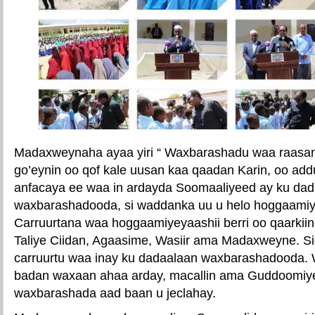
Madaxweynaha ayaa yiri “ Waxbarashadu waa raasam
go’eynin oo qof kale uusan kaa qaadan Karin, oo add
anfacaya ee waa in ardayda Soomaaliyeed ay ku da
waxbarashadooda, si waddanka uu u helo hoggaamiy
Carruurtana waa hoggaamiyeyaashii berri oo qaarkii
Taliye Ciidan, Agaasime, Wasiir ama Madaxweyne. S
carruurtu waa inay ku dadaalaan waxbarashadooda. W
badan waxaan ahaa arday, macallin ama Guddoomiy
waxbarashada aad baan u jeclahay.