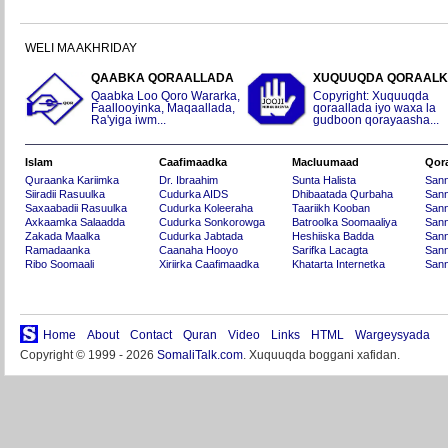
WELI MA AKHRIDAY
QAABKA QORAALLADA
XUQUUQDA QORAAL
Qaabka Loo Qoro Wararka,
Copyright: Xuquuqda
Faallooyinka, Maqaallada,
qoraallada iyo waxa la
Ra'yiga iwm...
gudboon qorayaasha...
Islam
Caafimaadka
Macluumaad
Qor
Quraanka Kariimka
Dr. Ibraahim
Sunta Halista
San
Siiradii Rasuulka
Cudurka AIDS
Dhibaatada Qurbaha
Sann
Saxaabadii Rasuulka
Cudurka Koleeraha
Taariikh Kooban
Sann
Axkaamka Salaadda
Cudurka Sonkorowga
Batroolka Soomaaliya
Sann
Zakada Maalka
Cudurka Jabtada
Heshiiska Badda
Sann
Ramadaanka
Caanaha Hooyo
Sarifka Lacagta
Sann
Ribo Soomaali
Xiriirka Caafimaadka
Khatarta Internetka
Sann
Home
About
Contact
Quran
Video
Links
HTML
Wargeysyada
Copyright © 1999 - 2026
SomaliTalk.com
. Xuquuqda boggani xafidan.