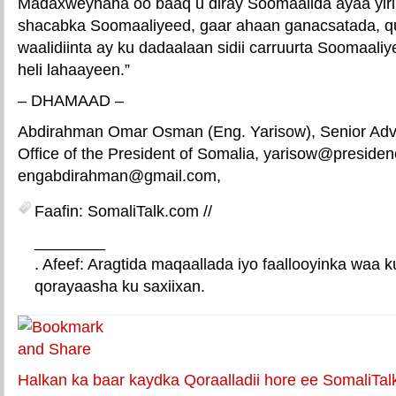
Madaxweynaha oo baaq u diray Soomaalida ayaa yir
shacabka Soomaaliyeed, gaar ahaan ganacsatada, qu
waalidiinta ay ku dadaalaan sidii carruurta Soomaal
heli lahaayeen.”
– DHAMAAD –
Abdirahman Omar Osman (Eng. Yarisow), Senior Adv
Office of the President of Somalia, yarisow@presiden
engabdirahman@gmail.com,
Faafin: SomaliTalk.com //
________
. Afeef: Aragtida maqaallada iyo faallooyinka waa 
qorayaasha ku saxiixan.
E-mail Link
Xiriiriye weey
Halkan ka baar kaydka Qoraalladii hore ee SomaliTal