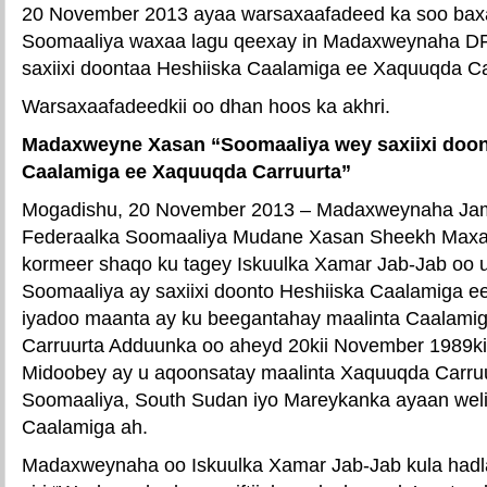
20 November 2013 ayaa warsaxaafadeed ka soo ba
Soomaaliya waxaa lagu qeexay in Madaxweynaha DFS
saxiixi doontaa Heshiiska Caalamiga ee Xaquuqda Ca
Warsaxaafadeedkii oo dhan hoos ka akhri.
Madaxweyne Xasan “Soomaaliya wey saxiixi doon
Caalamiga ee Xaquuqda Carruurta”
Mogadishu, 20 November 2013 – Madaxweynaha Ja
Federaalka Soomaaliya Mudane Xasan Sheekh Max
kormeer shaqo ku tagey Iskuulka Xamar Jab-Jab oo 
Soomaaliya ay saxiixi doonto Heshiiska Caalamiga e
iyadoo maanta ay ku beegantahay maalinta Caalami
Carruurta Adduunka oo aheyd 20kii November 1989ki
Midoobey ay u aqoonsatay maalinta Xaquuqda Carru
Soomaaliya, South Sudan iyo Mareykanka ayaan weli 
Caalamiga ah.
Madaxweynaha oo Iskuulka Xamar Jab-Jab kula hadl