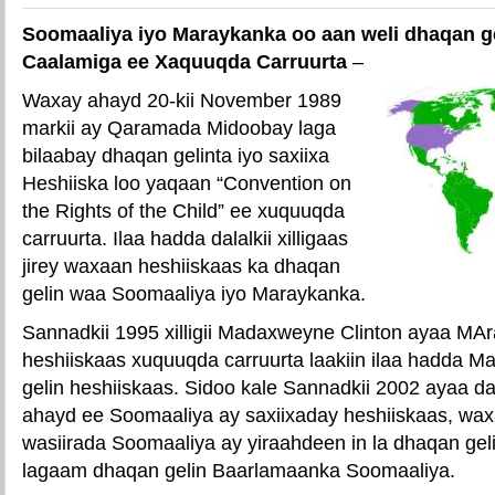
Soomaaliya iyo Maraykanka oo aan weli dhaqan ge
Caalamiga ee Xaquuqda Carruurta
–
Waxay ahayd 20-kii November 1989
markii ay Qaramada Midoobay laga
bilaabay dhaqan gelinta iyo saxiixa
Heshiiska loo yaqaan “Convention on
the Rights of the Child” ee xuquuqda
carruurta. Ilaa hadda dalalkii xilligaas
jirey waxaan heshiiskaas ka dhaqan
gelin waa Soomaaliya iyo Maraykanka.
Sannadkii 1995 xilligii Madaxweyne Clinton ayaa MAr
heshiiskaas xuquuqda carruurta laakiin ilaa hadda 
gelin heshiiskaas. Sidoo kale Sannadkii 2002 ayaa d
ahayd ee Soomaaliya ay saxiixaday heshiiskaas, wax
wasiirada Soomaaliya ay yiraahdeen in la dhaqan geli
lagaam dhaqan gelin Baarlamaanka Soomaaliya.