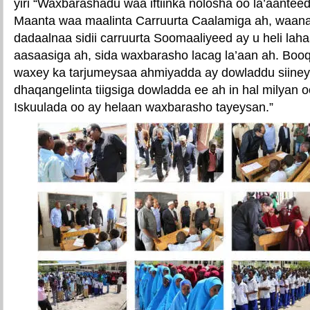
yiri “Waxbarashadu waa iftiinka nolosha oo la’aantee
Maanta waa maalinta Carruurta Caalamiga ah, waan
dadaalnaa sidii carruurta Soomaaliyeed ay u heli l
aasaasiga ah, sida waxbarasho lacag la’aan ah. Bo
waxey ka tarjumeysaa ahmiyadda ay dowladdu siine
dhaqangelinta tiigsiga dowladda ee ah in hal milyan 
Iskuulada oo ay helaan waxbarasho tayeysan.”