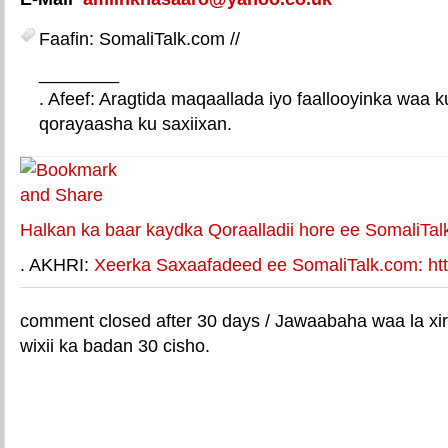
Faafin: SomaliTalk.com //
________
. Afeef: Aragtida maqaallada iyo faallooyinka waa 
qorayaasha ku saxiixan.
E-mail Link
Xiriiriye weey
Halkan ka baar kaydka Qoraalladii hore ee SomaliTal
. AKHRI:
Xeerka Saxaafadeed ee SomaliTalk.com: http
comment closed after 30 days / Jawaabaha waa la xir
wixii ka badan 30 cisho.