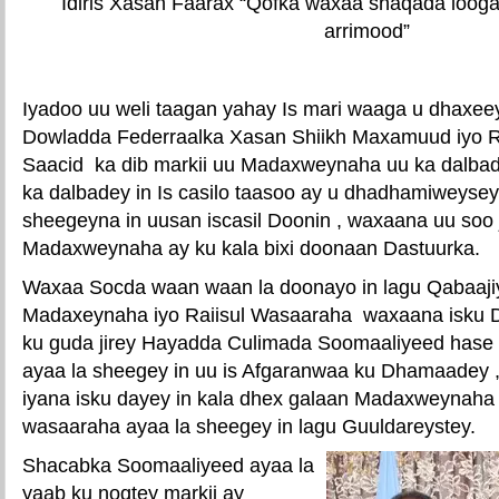
Idiris Xasan Faarax “Qofka waxaa shaqada looga
arrimood”
Iyadoo uu weli taagan yahay Is mari waaga u dhax
Dowladda Federraalka Xasan Shiikh Maxamuud iyo R
Saacid ka dib markii uu Madaxweynaha uu ka dalba
ka dalbadey in Is casilo taasoo ay u dhadhamiweyse
sheegeyna in uusan iscasil Doonin , waxaana uu soo j
Madaxweynaha ay ku kala bixi doonaan Dastuurka.
Waxaa Socda waan waan la doonayo in lagu Qabaaji
Madaxeynaha iyo Raiisul Wasaaraha waxaana isku 
ku guda jirey Hayadda Culimada Soomaaliyeed hase
ayaa la sheegey in uu is Afgaranwaa ku Dhamaadey ,
iyana isku dayey in kala dhex galaan Madaxweynaha i
wasaaraha ayaa la sheegey in lagu Guuldareystey.
Shacabka Soomaaliyeed ayaa la
yaab ku noqtey markii ay