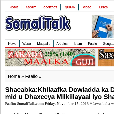
HOME
ABOUT
CONTACT
QURAN
VIDEO
LINKS
News
Warar
Maqaallo
Articles
Islam
Faallo
Suuga
Home
»
Faallo
»
Shacabka:Khilaafka Dowladda ka D
mid u Dhaxeeya Milkiilayaal iyo Sh
Faafin: SomaliTalk.com: Friday, November 15, 2013 //
Jawaabaha wa