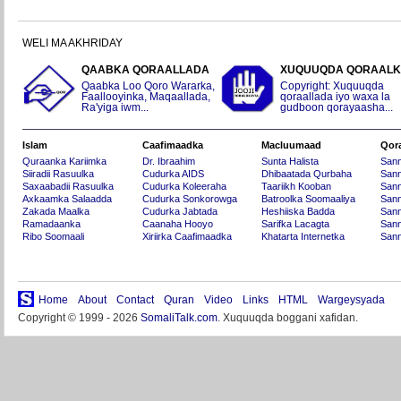
WELI MA AKHRIDAY
QAABKA QORAALLADA
XUQUUQDA QORAAL
Qaabka Loo Qoro Wararka,
Copyright: Xuquuqda
Faallooyinka, Maqaallada,
qoraallada iyo waxa la
Ra'yiga iwm...
gudboon qorayaasha...
Islam
Caafimaadka
Macluumaad
Qor
Quraanka Kariimka
Dr. Ibraahim
Sunta Halista
San
Siiradii Rasuulka
Cudurka AIDS
Dhibaatada Qurbaha
Sann
Saxaabadii Rasuulka
Cudurka Koleeraha
Taariikh Kooban
Sann
Axkaamka Salaadda
Cudurka Sonkorowga
Batroolka Soomaaliya
Sann
Zakada Maalka
Cudurka Jabtada
Heshiiska Badda
Sann
Ramadaanka
Caanaha Hooyo
Sarifka Lacagta
Sann
Ribo Soomaali
Xiriirka Caafimaadka
Khatarta Internetka
Sann
Home
About
Contact
Quran
Video
Links
HTML
Wargeysyada
Copyright © 1999 - 2026
SomaliTalk.com
. Xuquuqda boggani xafidan.