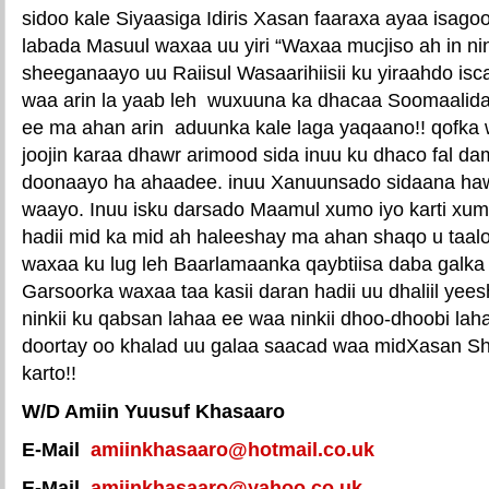
sidoo kale Siyaasiga Idiris Xasan faaraxa ayaa isago
labada Masuul waxaa uu yiri “Waxaa mucjiso ah in 
sheeganaayo uu Raiisul Wasaarihiisii ku yiraahdo iscasi
waa arin la yaab leh wuxuuna ka dhacaa Soomaalida
ee ma ahan arin aduunka kale laga yaqaano!! qofka
joojin karaa dhawr arimood sida inuu ku dhaco fal d
doonaayo ha ahaadee. inuu Xanuunsado sidaana haws
waayo. Inuu isku darsado Maamul xumo iyo karti xum
hadii mid ka mid ah haleeshay ma ahan shaqo u taalo
waxaa ku lug leh Baarlamaanka qaybtiisa daba galka
Garsoorka waxaa taa kasii daran hadii uu dhaliil ye
ninkii ku qabsan lahaa ee waa ninkii dhoo-dhoobi la
doortay oo khalad uu galaa saacad waa midXasan Sh
karto!!
W/D Amiin Yuusuf Khasaaro
E-Mail
amiinkhasaaro@hotmail.co.uk
E-Mail
amiinkhasaaro@yahoo.co.uk