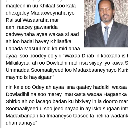
maqleen in uu Khilaaf soo kala
dhexgaley Madaxweynaha iyo
Raiisul Wasaaraha mar
aan raacey gawaarida
dadweynaha ayaa waxaa si aad
ah loo hadal hayey Khilaafka
Labada Masuul mid ka mid ahaa
ayaa soo boodey oo yiri “Waxaa Dhab in kooxaha is h
Milkiilayaal ah oo Dowladnimadii isa siiyey iyo kuwa
Ummadda Soomaaliyeed loo Madaxbaaneynayo Kurisg
maymo is haysigaan”
nin kale oo Odey ah ayaa isna qaatey hadalkii waxaa u
Dowladihii na soo marey markasta waxaa Hagaanka
Shirko ah oo lacago badan ku bixiyey in la doorto m
Soomaaliyeed u soo jeedinayaa in ay iska sugaan in
Madaxbanaan ka Imaaneyso taasoo la helina wadank
dhamaanayo”