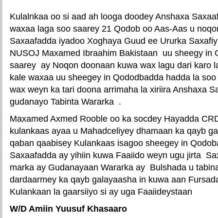
Kulalnkaa oo si aad ah looga doodey Anshaxa Saxaa
waxaa laga soo saarey 21 Qodob oo Aas-Aas u noq
Saxaafadda iyadoo Xoghaya Guud ee Ururka Saxafiy
NUSOJ Maxamed Ibraahim Bakistaan uu sheegy in 
saarey ay Noqon doonaan kuwa wax lagu dari karo l
kale waxaa uu sheegey in Qododbadda hadda la soo 
wax weyn ka tari doona arrimaha la xiriira Anshaxa 
gudanayo Tabinta Wararka .
Maxamed Axmed Rooble oo ka socdey Hayadda CRD
kulankaas ayaa u Mahadceliyey dhamaan ka qayb gala
qaban qaabisey Kulankaas isagoo sheegey in Qodoba
Saxaafadda ay yihiin kuwa Faaiido weyn ugu jirta Sa
marka ay Gudanayaan Wararka ay Bulshada u tabina
dardaarmey ka qayb galayaasha in kuwa aan Fursada 
Kulankaan la gaarsiiyo si ay uga Faaiideystaan
W/D Amiin Yuusuf Khasaaro