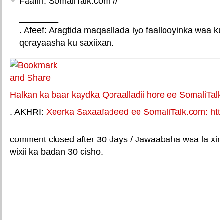
Faafin: SomaliTalk.com //
________
. Afeef: Aragtida maqaallada iyo faallooyinka waa 
qorayaasha ku saxiixan.
E-mail Link
Xiriiriye weey
Halkan ka baar kaydka Qoraalladii hore ee SomaliTal
. AKHRI:
Xeerka Saxaafadeed ee SomaliTalk.com: http
comment closed after 30 days / Jawaabaha waa la xir
wixii ka badan 30 cisho.