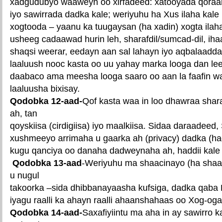
xadgudubyo waaweyn oo xirfadeed: xatooyada qoraal
iyo sawirrada dadka kale; weriyuhu ha Xus ilaha kale
xogtooda – yaanu ka tuugaysan (ha xadin) xogta ilaha
usheeg cadaawad hurin leh, sharafdil/sumcad-dil, ih
shaqsi weerar, eedayn aan sal lahayn iyo aqbalaad
laaluush nooc kasta oo uu yahay marka looga dan le
daabaco ama meesha looga saaro oo aan la faafin wa
laaluusha bixisay.
Qodobka 12-aad-
Qof kasta waa in loo dhawraa shara
ah, tan
qoyskiisa (cirdigiisa) iyo maalkiisa. Sidaa daraadeed,
xushmeeyo arrimaha u gaarka ah (privacy) dadka (had
kugu qanciya oo danaha dadweynaha ah, haddii kale 
Qodobka 13-aad
-Weriyuhu ma shaacinayo (ha shaac
u nugul
takoorka –sida dhibbanayaasha kufsiga, dadka qaba 
iyagu raalli ka ahayn raalli ahaanshahaas oo Xog-oga
Qodobka 14-aad-
Saxafiyiintu ma aha in ay sawirro