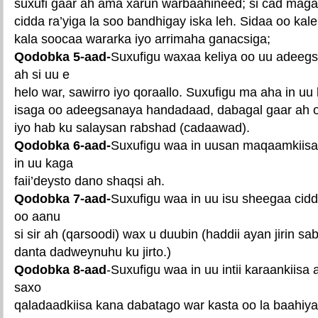
suxufi gaar ah ama xarun warbaahineed; si cad maga
cidda ra’yiga la soo bandhigay iska leh. Sidaa oo kale
kala soocaa wararka iyo arrimaha ganacsiga;
Qodobka 5-aad-
Suxufigu waxaa keliya oo uu adeeg
ah si uu e
helo war, sawirro iyo qoraallo. Suxufigu ma aha in uu
isaga oo adeegsanaya handadaad, dabagal gaar ah 
iyo hab ku salaysan rabshad (cadaawad).
Qodobka 6-aad-
Suxufigu waa in uusan maqaamkiisa
in uu kaga
faii’deysto dano shaqsi ah.
Qodobka 7-aad-
Suxufigu waa in uu isu sheegaa cid
oo aanu
si sir ah (qarsoodi) wax u duubin (haddii ayan jirin 
danta dadweynuhu ku jirto.)
Qodobka 8-aad
-Suxufigu waa in uu intii karaankiisa
saxo
qaladaadkiisa kana dabatago war kasta oo la baahiya