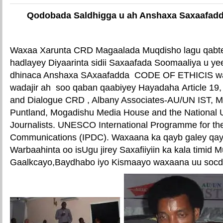
Qodobada Saldhigga u ah Anshaxa Saxaafad
Waxaa Xarunta CRD Magaalada Muqdisho lagu qabte
hadlayey Diyaarinta sidii Saxaafada Soomaaliya u y
dhinaca Anshaxa SAxaafadda CODE OF ETHICIS wa
wadajir ah soo qaban qaabiyey Hayadaha Article 19,
and Dialogue CRD , Albany Associates-AU/UN IST, Me
Puntland, Mogadishu Media House and the National 
Journalists. UNESCO International Programme for th
Communications (IPDC). Waxaana ka qayb galey qa
Warbaahinta oo isUgu jirey Saxafiiyiin ka kala timid
Gaalkcayo,Baydhabo iyo Kismaayo waxaana uu socd