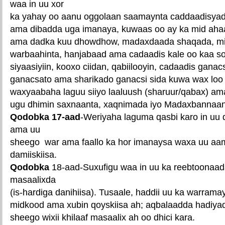
waa in uu xor
ka yahay oo aanu oggolaan saamaynta caddaadisyad
ama dibadda uga imanaya, kuwaas oo ay ka mid ahaan
ama dadka kuu dhowdhow, madaxdaada shaqada, milk
warbaahinta, hanjabaad ama cadaadis kale oo kaa 
siyaasiyiin, kooxo ciidan, qabiilooyin, cadaadis gan
ganacsato ama sharikado ganacsi sida kuwa wax loo 
waxyaabaha laguu siiyo laaluush (sharuur/qabax) am
ugu dhimin saxnaanta, xaqnimada iyo Madaxbannaan
Qodobka 17-aad
-Weriyaha laguma qasbi karo in uu
ama uu
sheego war ama faallo ka hor imanaysa waxa uu a
damiiskiisa.
Qodobka
18-aad-Suxufigu waa in uu ka reebtoonaad
masaalixda
(is-hardiga danihiisa). Tusaale, haddii uu ka warrama
midkood ama xubin qoyskiisa ah; aqbalaadda hadiyad
sheego wixii khilaaf masaalix ah oo dhici kara.