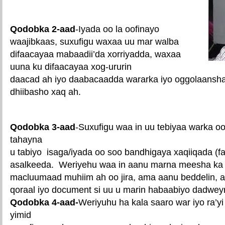
Qodobka 2-aad
-Iyada oo la oofinayo
waajibkaas, suxufigu waxaa uu mar walba
difaacayaa mabaadii’da xorriyadda, waxaa
uuna ku difaacayaa xog-ururin
daacad ah iyo daabacaadda wararka iyo oggolaansha
dhiibasho xaq ah.
Qodobka 3-aad
-Suxufigu waa in uu tebiyaa warka oo
tahayna
u tabiyo isaga/iyada oo soo bandhigaya xaqiiqada (f
asalkeeda. Weriyehu waa in aanu marna meesha ka 
macluumaad muhiim ah oo jira, ama aanu beddelin, 
qoraal iyo document si uu u marin habaabiyo dadwey
Qodobka 4-aad-
Weriyuhu ha kala saaro war iyo ra’yi
yimid