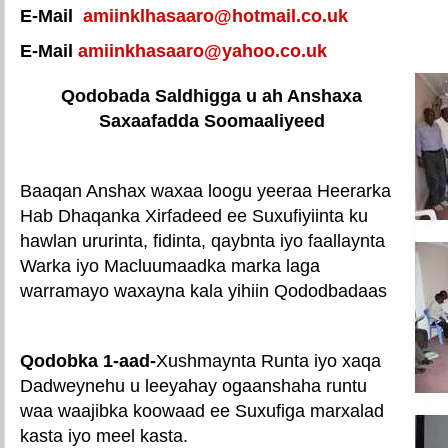
E-Mail
amiinklhasaaro@hotmail.co.uk
E-Mail
amiinkhasaaro@yahoo.co.uk
Qodobada Saldhigga u ah Anshaxa
Saxaafadda Soomaaliyeed
Baaqan Anshax waxaa loogu yeeraa Heerarka
Hab Dhaqanka Xirfadeed ee Suxufiyiinta ku
hawlan ururinta, fidinta, qaybnta iyo faallaynta
Warka iyo Macluumaadka marka laga
warramayo waxayna kala yihiin Qododbadaas
Qodobka 1-aad-
Xushmaynta Runta iyo xaqa
Dadweynehu u leeyahay ogaanshaha runtu
waa waajibka koowaad ee Suxufiga marxalad
kasta iyo meel kasta.