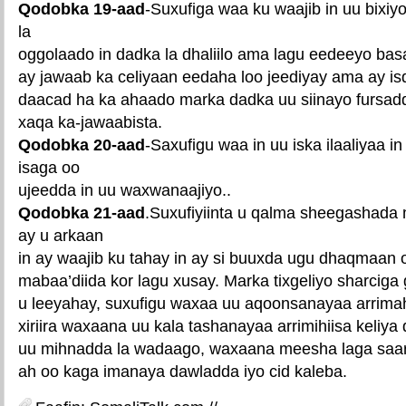
Qodobka 19-aad
-Suxufiga waa ku waajib in uu bixiy
la
oggolaado in dadka la dhaliilo ama lagu eedeeyo bas
ay jawaab ka celiyaan eedaha loo jeediyay ama ay is
daacad ha ka ahaado marka dadka uu siinayo fursad
xaqa ka-jawaabista.
Qodobka 20-aad
-Saxufigu waa in uu iska ilaaliyaa i
isaga oo
ujeedda in uu waxwanaajiyo..
Qodobka 21-aad
.Suxufiyiinta u qalma sheegashada
ay u arkaan
in ay waajib ku tahay in ay si buuxda ugu dhaqmaan 
mabaa’diida kor lagu xusay. Marka tixgeliyo sharciga
u leeyahay, suxufigu waxaa uu aqoonsanayaa arrimah
xiriira waxaana uu kala tashanayaa arrimihiisa keliya
uu mihnadda la wadaago, waxaana meesha laga saara
ah oo kaga imanaya dawladda iyo cid kaleba.