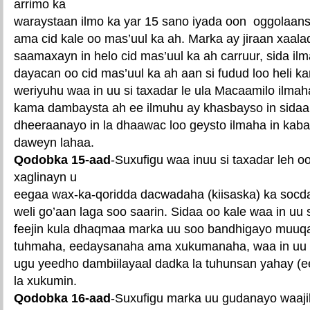
arrimo ka
waraystaan ilmo ka yar 15 sano iyada oon oggolaansh
ama cid kale oo mas’uul ka ah. Marka ay jiraan xaal
saamaxayn in helo cid mas’uul ka ah carruur, sida il
dayacan oo cid mas’uul ka ah aan si fudud loo heli k
weriyuhu waa in uu si taxadar le ula Macaamilo ilm
kama dambaysta ah ee ilmuhu ay khasbayso in sidaa l
dheeraanayo in la dhaawac loo geysto ilmaha in kab
daweyn lahaa.
Qodobka 15-aad
-Suxufigu waa inuu si taxadar leh o
xaglinayn u
eegaa wax-ka-qoridda dacwadaha (kiisaska) ka so
weli go’aan laga soo saarin. Sidaa oo kale waa in uu
feejin kula dhaqmaa marka uu soo bandhigayo muuqaa
tuhmaha, eedaysanaha ama xukumanaha, waa in uu k
ugu yeedho dambiilayaal dadka la tuhunsan yahay (e
la xukumin.
Qodobka 16-aad
-Suxufigu marka uu gudanayo waaj