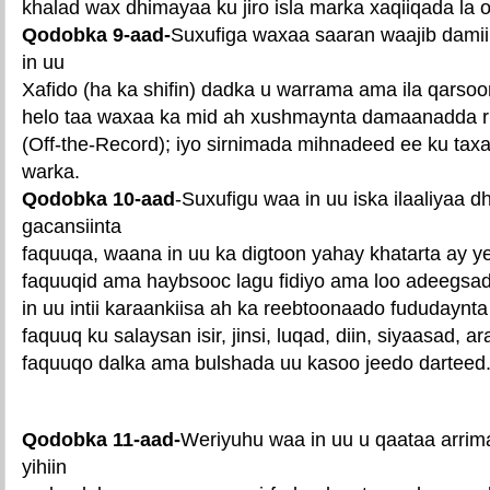
khalad wax dhimayaa ku jiro isla marka xaqiiqada la
Qodobka 9-aad-
Suxufiga waxaa saaran waajib damiiri
in uu
Xafido (ha ka shifin) dadka u warrama ama ila qarsoo
helo taa waxaa ka mid ah xushmaynta damaanadda ri
(Off-the-Record); iyo sirnimada mihnadeed ee ku tax
warka.
Qodobka 10-aad
-Suxufigu waa in uu iska ilaaliyaa dh
gacansiinta
faquuqa, waana in uu ka digtoon yahay khatarta ay ye
faquuqid ama haybsooc lagu fidiyo ama loo adeegsa
in uu intii karaankiisa ah ka reebtoonaado fududaynta
faquuq ku salaysan isir, jinsi, luqad, diin, siyaasad, a
faquuqo dalka ama bulshada uu kasoo jeedo darteed
Qodobka 11-aad-
Weriyuhu waa in uu u qaataa arrim
yihiin