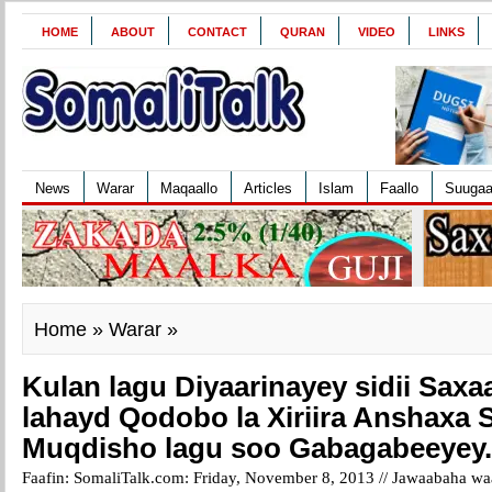
HOME
ABOUT
CONTACT
QURAN
VIDEO
LINKS
News
Warar
Maqaallo
Articles
Islam
Faallo
Suuga
Home
»
Warar
»
Kulan lagu Diyaarinayey sidii Saxa
lahayd Qodobo la Xiriira Anshaxa 
Muqdisho lagu soo Gabagabeeyey.
Faafin: SomaliTalk.com: Friday, November 8, 2013 //
Jawaabaha waa