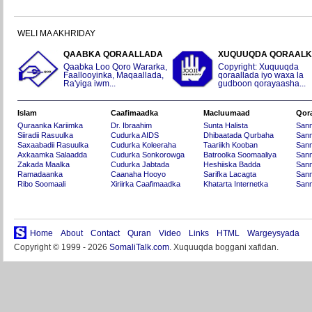
WELI MA AKHRIDAY
QAABKA QORAALLADA
XUQUUQDA QORAAL
Qaabka Loo Qoro Wararka,
Copyright: Xuquuqda
Faallooyinka, Maqaallada,
qoraallada iyo waxa la
Ra'yiga iwm...
gudboon qorayaasha...
Islam
Caafimaadka
Macluumaad
Qor
Quraanka Kariimka
Dr. Ibraahim
Sunta Halista
San
Siiradii Rasuulka
Cudurka AIDS
Dhibaatada Qurbaha
Sann
Saxaabadii Rasuulka
Cudurka Koleeraha
Taariikh Kooban
Sann
Axkaamka Salaadda
Cudurka Sonkorowga
Batroolka Soomaaliya
Sann
Zakada Maalka
Cudurka Jabtada
Heshiiska Badda
Sann
Ramadaanka
Caanaha Hooyo
Sarifka Lacagta
Sann
Ribo Soomaali
Xiriirka Caafimaadka
Khatarta Internetka
Sann
Home
About
Contact
Quran
Video
Links
HTML
Wargeysyada
Copyright © 1999 - 2026
SomaliTalk.com
. Xuquuqda boggani xafidan.