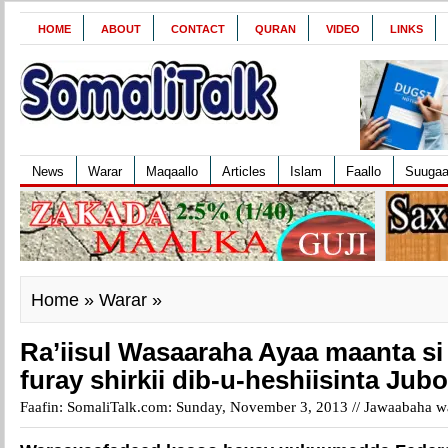
HOME
ABOUT
CONTACT
QURAN
VIDEO
LINKS
News
Warar
Maqaallo
Articles
Islam
Faallo
Suuga
Home
»
Warar
»
Ra’iisul Wasaaraha Ayaa maanta si
furay shirkii dib-u-heshiisinta Jub
Faafin: SomaliTalk.com: Sunday, November 3, 2013 //
Jawaabaha wa