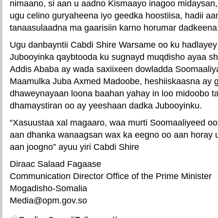
nimaano, si aan u aadno Kismaayo inagoo midaysan, 
ugu celino guryaheena iyo geedka hoostiisa, hadii aa
tanaasulaadna ma gaarisiin karno horumar dadkeena
Ugu danbayntii Cabdi Shire Warsame oo ku hadlaye
Jubooyinka qaybtooda ku sugnayd muqdisho ayaa she
Addis Ababa ay wada saxiixeen dowladda Soomaaliy
Maamulka Juba Axmed Madoobe, heshiiskaasna ay g
dhaweynayaan loona baahan yahay in loo midoobo t
dhamaystiran oo ay yeeshaan dadka Jubooyinku.
“Xasuustaa xal magaaro, waa murti Soomaaliyeed oo 
aan dhanka wanaagsan wax ka eegno oo aan horay u
aan joogno” ayuu yiri Cabdi Shire
Diraac Salaad Fagaase
Communication Director Office of the Prime Minister
Mogadisho-Somalia
Media@opm.gov.so