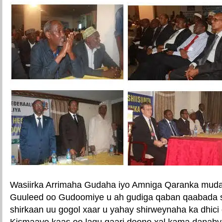
Wasiirka Arrimaha Gudaha iyo Amniga Qaranka muda
Guuleed oo Gudoomiye u ah gudiga qaban qaabada s
shirkaan uu gogol xaar u yahay shirweynaha ka dhic
Kismaayo kaas oo lagu gaari doono xal kama danaby