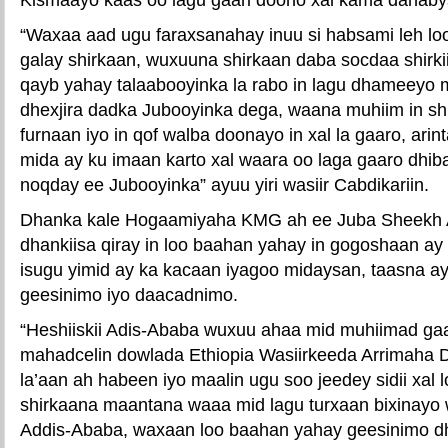
“Waxaa aad ugu faraxsanahay inuu si habsami leh l
galay shirkaan, wuxuuna shirkaan daba socdaa shirk
qayb yahay talaabooyinka la rabo in lagu dhameey
dhexjira dadka Jubooyinka dega, waana muhiim in shi
furnaan iyo in qof walba doonayo in xal la gaaro, arin
mida ay ku imaan karto xal waara oo laga gaaro dhib
noqday ee Jubooyinka” ayuu yiri wasiir Cabdikariin.
Dhanka kale Hogaamiyaha KMG ah ee Juba Sheekh
dhankiisa qiray in loo baahan yahay in gogoshaan a
isugu yimid ay ka kacaan iyagoo midaysan, taasna a
geesinimo iyo daacadnimo.
“Heshiiskii Adis-Ababa wuxuu ahaa mid muhiimad ga
mahadcelin dowlada Ethiopia Wasiirkeeda Arrimaha D
la’aan ah habeen iyo maalin ugu soo jeedey sidii xal l
shirkaana maantana waaa mid lagu turxaan bixinayo w
Addis-Ababa, waxaan loo baahan yahay geesinimo dh