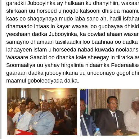
garadkii Jubooyinka ay halkaan ku dhanyihiin, waxaa
shirkaan uu horseed u noqdo kalsooni dhisida maam
kaas oo shaqaynaya mudo laba sano ah, hadii isfah
dhamaado intaas in kayar waxaa loo gudbayaa dhisi
yeeshaan dadka Jubooyinka, ka dowlad ahaan waxan
samayno dhamaan tasiilaadkii loo baahnaa oo dadka 
lahaayeen isfam u horseeda nabad kuwada noolaansho”
Wasaare Saacid oo dhanka kale sheegay in tiirarka 
Soomaaliya uu yahay hirgalinta nidaamka Federaalis
gaaraan dadka jubooyinkana uu unoqonayo gogol dhi
maamul goboleedyada dalka.