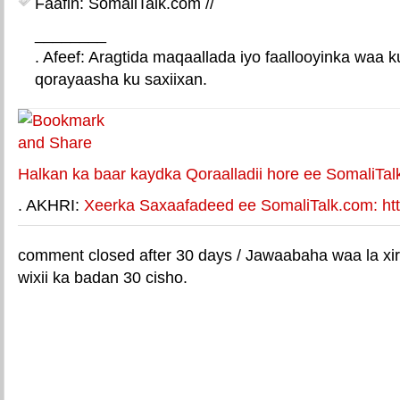
Faafin: SomaliTalk.com //
________
. Afeef: Aragtida maqaallada iyo faallooyinka waa 
qorayaasha ku saxiixan.
E-mail Link
Xiriiriye weey
Halkan ka baar kaydka Qoraalladii hore ee SomaliTal
. AKHRI:
Xeerka Saxaafadeed ee SomaliTalk.com: http
comment closed after 30 days / Jawaabaha waa la xir
wixii ka badan 30 cisho.