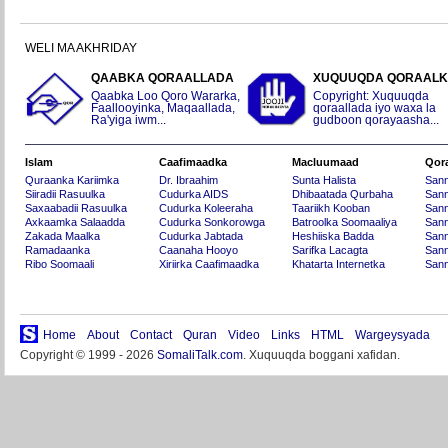
WELI MA AKHRIDAY
QAABKA QORAALLADA
XUQUUQDA QORAAL
Qaabka Loo Qoro Wararka,
Copyright: Xuquuqda
Faallooyinka, Maqaallada,
qoraallada iyo waxa la
Ra'yiga iwm...
gudboon qorayaasha...
Islam
Caafimaadka
Macluumaad
Qor
Quraanka Kariimka
Dr. Ibraahim
Sunta Halista
San
Siiradii Rasuulka
Cudurka AIDS
Dhibaatada Qurbaha
Sann
Saxaabadii Rasuulka
Cudurka Koleeraha
Taariikh Kooban
Sann
Axkaamka Salaadda
Cudurka Sonkorowga
Batroolka Soomaaliya
Sann
Zakada Maalka
Cudurka Jabtada
Heshiiska Badda
Sann
Ramadaanka
Caanaha Hooyo
Sarifka Lacagta
Sann
Ribo Soomaali
Xiriirka Caafimaadka
Khatarta Internetka
Sann
Home
About
Contact
Quran
Video
Links
HTML
Wargeysyada
Copyright © 1999 - 2026
SomaliTalk.com
. Xuquuqda boggani xafidan.