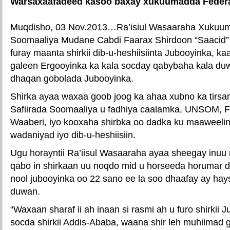
Warsaxaafadeed kasoo baxay xukuumadda Federa
Muqdisho, 03 Nov.2013…Ra’isiul Wasaaraha Xukuum
Soomaaliya Mudane Cabdi Faarax Shirdoon “Saacid” 
furay maanta shirkii dib-u-heshiisiinta Jubooyinka, k
galeen Ergooyinka ka kala socday qabybaha kala du
dhaqan gobolada Jubooyinka.
Shirka ayaa waxaa goob joog ka ahaa xubno ka tirsa
Safiirada Soomaaliya u fadhiya caalamka, UNSOM, F
Waaberi, iyo kooxaha shirbka oo dadka ku maaweeli
wadaniyad iyo dib-u-heshiisiin.
Ugu horayntii Ra’iisul Wasaaraha ayaa sheegay inuu
qabo in shirkaan uu noqdo mid u horseeda horumar
nool jubooyinka oo 22 sano ee la soo dhaafay ay hay
duwan.
“Waxaan sharaf ii ah inaan si rasmi ah u furo shirkii
socda shirkii Addis-Ababa, waana shir leh muhiimad 