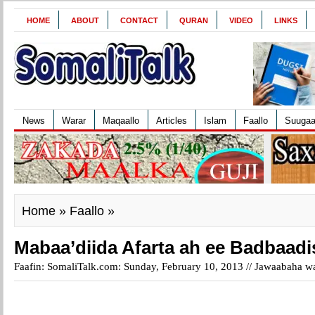
HOME
ABOUT
CONTACT
QURAN
VIDEO
LINKS
News
Warar
Maqaallo
Articles
Islam
Faallo
Suuga
Home
»
Faallo
»
Mabaa’diida Afarta ah ee Badbaad
Faafin: SomaliTalk.com: Sunday, February 10, 2013 //
Jawaabaha wa