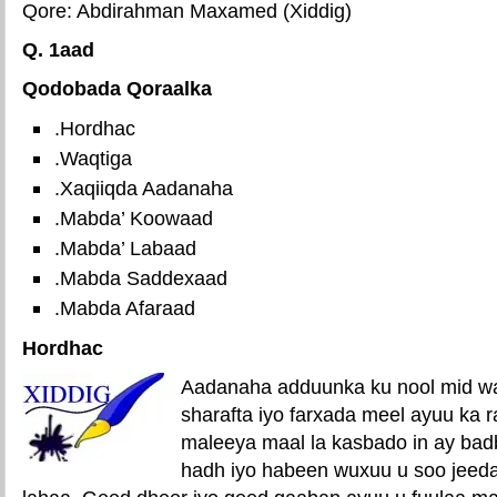
Qore: Abdirahman Maxamed (Xiddig)
Q. 1aad
Qodobada Qoraalka
.Hordhac
.Waqtiga
.Xaqiiqda Aadanaha
.Mabda’ Koowaad
.Mabda’ Labaad
.Mabda Saddexaad
.Mabda Afaraad
Hordhac
Aadanaha adduunka ku nool mid w
sharafta iyo farxada meel ayuu ka 
maleeya maal la kasbado in ay badb
hadh iyo habeen wuxuu u soo jeedaa