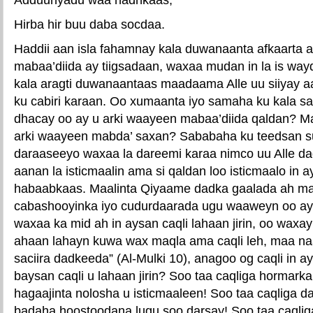
Hirba hir buu daba socdaa.
Haddii aan isla fahamnay kala duwanaanta afkaarta 
mabaa’diida ay tiigsadaan, waxaa mudan in la is wa
kala aragti duwanaantaas maadaama Alle uu siiyay a
ku cabiri karaan. Oo xumaanta iyo samaha ku kala s
dhacay oo ay u arki waayeen mabaa’diida qaldan? M
arki waayeen mabda’ saxan? Sababaha ku teedsan su
daraaseeyo waxaa la dareemi karaa nimco uu Alle d
aanan la isticmaalin ama si qaldan loo isticmaalo in 
habaabkaas. Maalinta Qiyaame dadka gaalada ah mark
cabashooyinka iyo cudurdaarada ugu waaweyn oo a
waxaa ka mid ah in aysan caqli lahaan jirin, oo waxay 
ahaan lahayn kuwa wax maqla ama caqli leh, maa n
saciira dadkeeda” (Al-Mulki 10), anagoo og caqli in 
baysan caqli u lahaan jirin? Soo taa caqliga hormark
hagaajinta nolosha u isticmaaleen! Soo taa caqliga d
badaha hoostoodana lugu soo darsay! Soo taa caqli