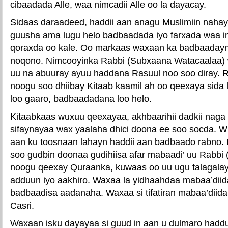
cibaadada Alle, waa nimcadii Alle oo la dayacay.
Sidaas daraadeed, haddii aan anagu Muslimiin nahay
guusha ama lugu helo badbaadada iyo farxada waa i
qoraxda oo kale. Oo markaas waxaan ka badbaadayna
noqono. Nimcooyinka Rabbi (Subxaana Watacaalaa) w
uu na abuuray ayuu haddana Rasuul noo soo diray. 
noogu soo dhiibay Kitaab kaamil ah oo qeexaya sida
loo gaaro, badbaadadana loo helo.
Kitaabkaas wuxuu qeexayaa, akhbaarihii dadkii nag
sifaynayaa wax yaalaha dhici doona ee soo socda. W
aan ku toosnaan lahayn haddii aan badbaado rabno
soo gudbin doonaa gudihiisa afar mabaadi’ uu Rabbi
noogu qeexay Quraanka, kuwaas oo uu ugu talagalay
adduun iyo aakhiro. Waxaa la yidhaahdaa mabaa’diida
badbaadisa aadanaha. Waxaa si tifatiran mabaa’diid
Casri.
Waxaan isku dayayaa si guud in aan u dulmaro haddu