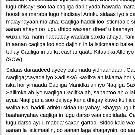
lugu dhisay! Soo taa caqliga dariiqyada hawada mara
hoostiisa maraba lugu hindisay! Arinku sidaas iyo si
malaynayaan ma aha. Caqliga haddii loo isticmaalo sidi
aanan ahayn oo lugu dhibo waxaan dheef u keenayn a
wuxuu ka marin habaabay wadadii saxda ahayd. Ta
in aanan caqliga loo soo dajinin in la isticmaalo ba
tahay Caqliga in uu ka cashar qaato Kitaabka Alle iy
(SCW).
Sidaas daraadeed ayeey culumadu yidhaahdaan: Caqli
Naqliga(Aayada iyo Xadiiska) Saxiixa ah iskama ho
iska hor yimaada Caqliga Mariidka ah iyo Naqliga Sa
Saliimka ah iyo Naqliga Daciifka ah, sababtoo ah Al
ayaa Naqligana soo dajiyay kana dhigay kuwo ku fiic
walba.Kol haddii arinku sidaa uu yahay, Shayga ugu 
baahanyahay caqliga in lugu darso waa caqiidada. Ca
lugu darso ayuu mabda’ saxan gartaa. Sidoo kale waxa
aanan la isticmaalin, oo aanan laga shaqaynin, oo aa