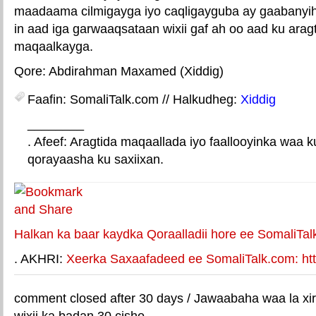
maadaama cilmigayga iyo caqligayguba ay gaabanyih
in aad iga garwaaqsataan wixii gaf ah oo aad ku ara
maqaalkayga.
Qore: Abdirahman Maxamed (Xiddig)
Faafin: SomaliTalk.com // Halkudheg:
Xiddig
________
. Afeef: Aragtida maqaallada iyo faallooyinka waa 
qorayaasha ku saxiixan.
E-mail Link
Xiriiriye weey
Halkan ka baar kaydka Qoraalladii hore ee SomaliTal
. AKHRI:
Xeerka Saxaafadeed ee SomaliTalk.com: http
comment closed after 30 days / Jawaabaha waa la xir
wixii ka badan 30 cisho.