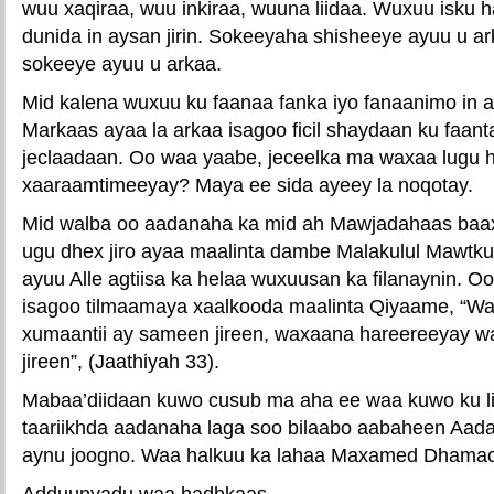
wuu xaqiraa, wuu inkiraa, wuuna liidaa. Wuxuu isku h
dunida in aysan jirin. Sokeeyaha shisheeye ayuu u a
sokeeye ayuu u arkaa.
Mid kalena wuxuu ku faanaa fanka iyo fanaanimo in ay 
Markaas ayaa la arkaa isagoo ficil shaydaan ku faan
jeclaadaan. Oo waa yaabe, jeceelka ma waxaa lugu h
xaaraamtimeeyay? Maya ee sida ayeey la noqotay.
Mid walba oo aadanaha ka mid ah Mawjadahaas baax
ugu dhex jiro ayaa maalinta dambe Malakulul Mawtk
ayuu Alle agtiisa ka helaa wuxuusan ka filanaynin. Oo
isagoo tilmaamaya xaalkooda maalinta Qiyaame, “W
xumaantii ay sameen jireen, waxaana hareereeyay wa
jireen”, (Jaathiyah 33).
Mabaa’diidaan kuwo cusub ma aha ee waa kuwo ku l
taariikhda aadanaha laga soo bilaabo aabaheen Aad
aynu joogno. Waa halkuu ka lahaa Maxamed Dhamac
Adduunyadu waa hadhkaas,