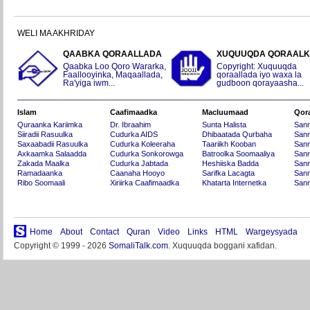
WELI MA AKHRIDAY
QAABKA QORAALLADA
XUQUUQDA QORAAL
Qaabka Loo Qoro Wararka,
Copyright: Xuquuqda
Faallooyinka, Maqaallada,
qoraallada iyo waxa la
Ra'yiga iwm...
gudboon qorayaasha...
Islam
Caafimaadka
Macluumaad
Qor
Quraanka Kariimka
Dr. Ibraahim
Sunta Halista
San
Siiradii Rasuulka
Cudurka AIDS
Dhibaatada Qurbaha
Sann
Saxaabadii Rasuulka
Cudurka Koleeraha
Taariikh Kooban
Sann
Axkaamka Salaadda
Cudurka Sonkorowga
Batroolka Soomaaliya
Sann
Zakada Maalka
Cudurka Jabtada
Heshiiska Badda
Sann
Ramadaanka
Caanaha Hooyo
Sarifka Lacagta
Sann
Ribo Soomaali
Xiriirka Caafimaadka
Khatarta Internetka
Sann
Home
About
Contact
Quran
Video
Links
HTML
Wargeysyada
Copyright © 1999 - 2026
SomaliTalk.com
. Xuquuqda boggani xafidan.