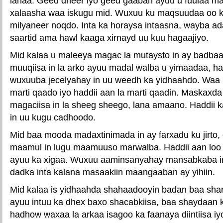
lahaa. Geed dheer iyo geed gaaban ayuu u fuulaa maa
xalaasha waa iskugu mid. Wuxuu ku maqsuudaa oo kal
milyaneer noqdo. Inta ka horaysa intaasna, wayba ad
saartid ama hawl kaaga xirnayd uu kuu hagaajiyo.
Mid kalaa u maleeya magac la mutaysto in ay badbaad
muuqiisa in la arko ayuu madal walba u yimaadaa, h
wuxuuba jecelyahay in uu weedh ka yidhaahdo. Waa i
marti qaado iyo haddii aan la marti qaadin. Maskaxd
magaciisa in la sheeg sheego, lana amaano. Haddii 
in uu kugu cadhoodo.
Mid baa mooda madaxtinimada in ay farxadu ku jirto,
maamul in lugu maamuuso marwalba. Haddii aan loo 
ayuu ka xigaa. Wuxuu aaminsanyahay mansabkaba in 
dadka inta kalana masaakiin maangaaban ay yihiin.
Mid kalaa is yidhaahda shahaadooyin badan baa shar
ayuu intuu ka dhex baxo shacabkiisa, baa shaydaan 
hadhow waxaa la arkaa isagoo ka faanaya diintiisa i