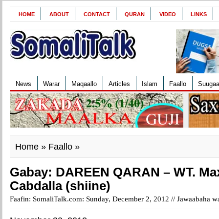
HOME
ABOUT
CONTACT
QURAN
VIDEO
LINKS
News
Warar
Maqaallo
Articles
Islam
Faallo
Suuga
Home
»
Faallo
»
Gabay: DAREEN QARAN – WT. M
Cabdalla (shiine)
Faafin: SomaliTalk.com: Sunday, December 2, 2012 //
Jawaabaha wa