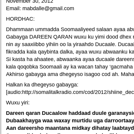
November 30, 2012
Email: mabdalle@gmail.com
HORDHAC:
Dhammaan ummadda Soomaaliyeed salaan ayaa abw
Gabayga DAREEN QARAN wuxu ku yimi dood dhex m
nin ay saaxiibbo yihiin oo la yiraahdo Ducaale. Duca
fikradda kala qaybinta dalka, ayaa wuxu abwaanku 
Si kasta ha ahaatee, abwaanka ayaa ducaale dareensi
kala qoqobka Soomaali ay ka wacan tahay ‘gacmaha o
Akhirso gabayga ama dhegeyso isagoo cod ah. Maha
Halkan ka dhegeyso gabayga:
[audio:http://somalitalkradio.com/cod/2012/shiine_d
Wuxu yiri:
Dareen qaran Ducaalow haddaad duule garanaysi
Dubaakhayga waa waxay murtidu uga darroortaa
Aan dareersho maantana midkay dihatay laabtay