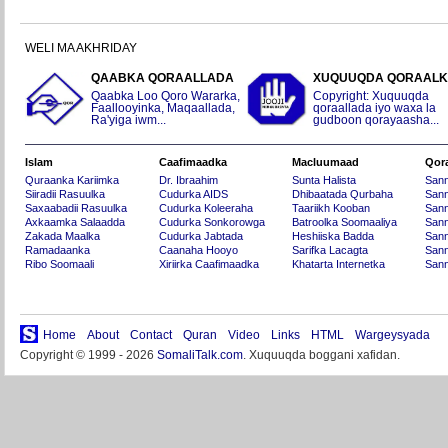
WELI MA AKHRIDAY
QAABKA QORAALLADA
XUQUUQDA QORAAL
Qaabka Loo Qoro Wararka,
Copyright: Xuquuqda
Faallooyinka, Maqaallada,
qoraallada iyo waxa la
Ra'yiga iwm...
gudboon qorayaasha...
Islam
Caafimaadka
Macluumaad
Qor
Quraanka Kariimka
Dr. Ibraahim
Sunta Halista
San
Siiradii Rasuulka
Cudurka AIDS
Dhibaatada Qurbaha
Sann
Saxaabadii Rasuulka
Cudurka Koleeraha
Taariikh Kooban
Sann
Axkaamka Salaadda
Cudurka Sonkorowga
Batroolka Soomaaliya
Sann
Zakada Maalka
Cudurka Jabtada
Heshiiska Badda
Sann
Ramadaanka
Caanaha Hooyo
Sarifka Lacagta
Sann
Ribo Soomaali
Xiriirka Caafimaadka
Khatarta Internetka
Sann
Home
About
Contact
Quran
Video
Links
HTML
Wargeysyada
Copyright © 1999 - 2026
SomaliTalk.com
. Xuquuqda boggani xafidan.