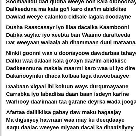
Soomaalidu dad qudha weeye oon kala dibboona
Dalkeeduna ma kala go’i karo daa’im abidkiise
Dawlad weeye calanloo cidkale lagala doodayne
Dusha Raascasayr iyo illaa dacalka Kaambooni
Dabka saylac iyo xeebta bari Waamo darafteeda
Dar weeyaan walaala ah dhammaan duul mataan
Ninkii goonni wax u doonayoow dawdarbaa tahay
Dalku waa dalaan kala go’ayn daa’im abidkiise
Dadkeennuna makala maarmi karo waa ul iyo dire
Dakanooyinkii dhaca kolbaa laga dawoobaayee
Daabaan xigaal ihi koluun ways durqumayaane
Carrabka iyo labadiisa daan baan isdeyn karine
Warhooy daa’imaan taa garane deyrka wada joog
Afartaa daliilkiisa gabay daw maku hagaajay
Ma digsiiyey hawraari waa inay ku deeqdaaye
Xaqu daalac weeyee miyaan dacal ka dhaafsiiyey