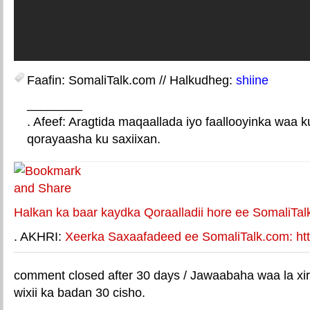
Faafin: SomaliTalk.com // Halkudheg:
shiine
________
. Afeef: Aragtida maqaallada iyo faallooyinka waa 
qorayaasha ku saxiixan.
E-mail Link
Xiriiriye weey
Halkan ka baar kaydka Qoraalladii hore ee SomaliTal
. AKHRI:
Xeerka Saxaafadeed ee SomaliTalk.com: http
comment closed after 30 days / Jawaabaha waa la xir
wixii ka badan 30 cisho.