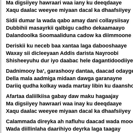
Ma digsiiyey hawraari waa iany ku deeqdaaye
Xaqu daalac weeyee miyaan dacal ka dhaafsiiyey
Sidii dumar la wada qabo amay dani collaysiisay
Dubbihii masayrkii qalbigu cadho dekaamaayo
Dalandoolka Soomaaliduna cadow ka diimmoone
Deriskii ku neceb baa xantaa laga dabooshaaye
Waxay sii dicleeyaan Addis darista Nayroobi
Shisheeyuhu dur iyo daabac hele dagantidoodiiye
Dadnimooy ba’, garashooy dantaa, daacad odayg
Della mala aadmiga midaan dawga garanayne
Dariiq qudha kolkay wada martay libin ku daansh
Afartaa daliilkiisa gabay daw maku hagaajay
Ma digsiiyey hawraari waa inay ku deeqdaaye
Xaqu daalac weeyee miyaan dacal ka dhaafsiiyey
Calammada direyka ah nafluhu daacad wada moo
Wada diillinlaha daarihiyo deyrka laga taagay