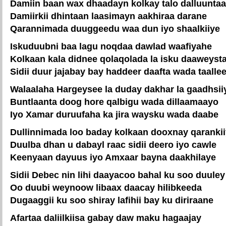
Damiin baan wax dhaadayn kolkay talo dalluunta
Damiirkii dhintaan laasimayn aakhiraa darane
Qarannimada duuggeedu waa dun iyo shaalkiiye
Iskuduubni baa lagu noqdaa dawlad waafiyahe
Kolkaan kala didnee qolaqolada la isku daaweyst
Sidii duur jajabay bay haddeer daafta wada taalle
Walaalaha Hargeysee la duday dakhar la gaadhsii
Buntlaanta doog hore qalbigu wada dillaamaayo
Iyo Xamar duruufaha ka jira waysku wada daabe
Dullinnimada loo baday kolkaan dooxnay qaranki
Duulba dhan u dabayl raac sidii deero iyo cawle
Keenyaan dayuus iyo Amxaar bayna daakhilaye
Sidii Debec nin lihi daayacoo bahal ku soo duuley
Oo duubi weynoow libaax daacay hilibkeeda
Dugaaggii ku soo shiray lafihii bay ku diriraane
Afartaa daliilkiisa gabay daw maku hagaajay