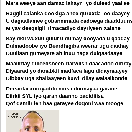
Mara weeye aan damac lahayn iyo duleed yaallee
Raggii calanka dookiga ahee quruxda loo daayey
U dagaallamee gobannimada cadowga daadduun
Miyay deeqsigii Timacadiyo dayriyeen Xalane
Sayidkii wuxuu guluf u dumay dooyada u qaaday
Dulmadoobe iyo Beerdhigiba weerar ugu daahay
Duullaan gumeyate ah inuu naga dulqaadaaye
Maalintay duleedsheen Darwiish daacadoo diriray
Diyaaradiyo danabkii madfaca lagu diqaynaayey
Dibbay uga shallaayeen kuwii dilay walaalkoode
Dersinkii xorriyaddii ninkii doonayaa garane
Diirkii SYL iyo qaran daanno badidiiisa
Qof damiir leh baa garayee doqoni waa mooge